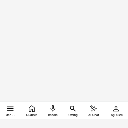
Menüü
Uudised
Raadio
Otsing
AI Chat
Logi sisse