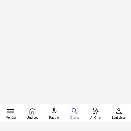
Menüü
Uudised
Raadio
Otsing
AI Chat
Logi sisse