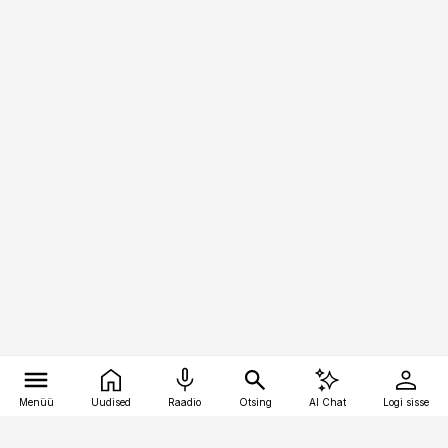
Menüü
Uudised
Raadio
Otsing
AI Chat
Logi sisse