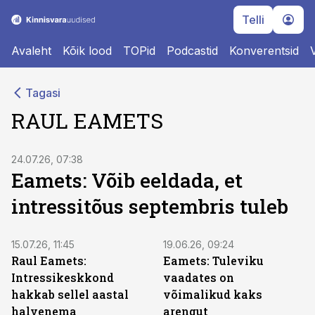
Telli
Avaleht
Kõik lood
TOPid
Podcastid
Konverentsid
Tagasi
RAUL EAMETS
24.07.26, 07:38
Eamets: Võib eeldada, et
intressitõus septembris tuleb
15.07.26, 11:45
19.06.26, 09:24
Raul Eamets:
Eamets: Tuleviku
Intressikeskkond
vaadates on
hakkab sellel aastal
võimalikud kaks
halvenema
arengut