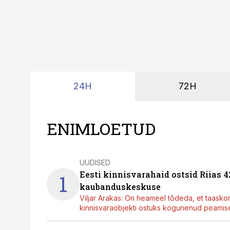
24H
72H
ENIMLOETUD
UUDISED
Eesti kinnisvarahaid ostsid Riias 
1
kaubanduskeskuse
Viljar Arakas: On heameel tõdeda, et taasko
kinnisvaraobjekti ostuks kogunenud peamisel