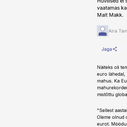
Huvilised ei
vaatamas ka 
Mait Makk.
Aira T
Jaga
Näiteks oli t
euro lähedal, 
mahus. Ka Eur
mahurekordeid
mistõttu glob
"Sellest aast
Oleme olnud o
eurot. Möödun