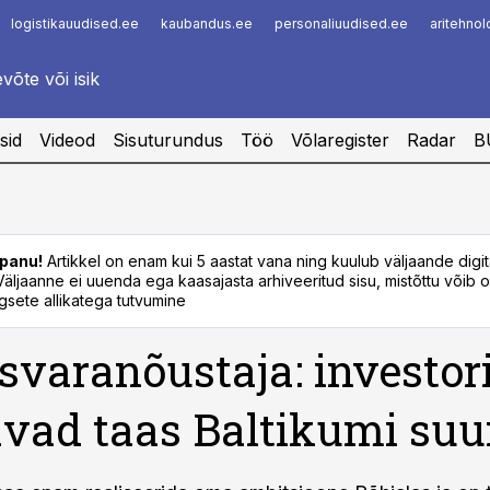
logistikauudised.ee
kaubandus.ee
personaliuudised.ee
aritehno
Infopank
Radar
sid
Videod
Sisuturundus
Töö
Võlaregister
Radar
B
panu!
Artikkel on enam kui 5 aastat vana ning kuulub väljaande digi
. Väljaanne ei uuenda ega kaasajasta arhiveeritud sisu, mistõttu võib ol
sete allikatega tutvumine
svaranõustaja: investor
vad taas Baltikumi suu