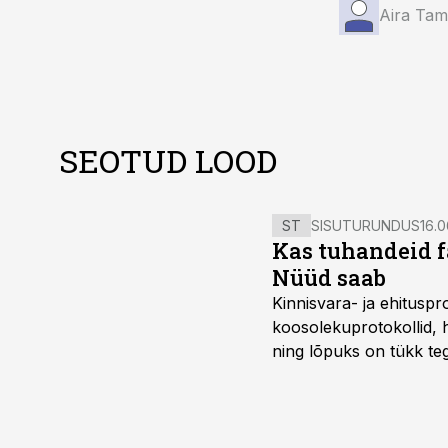
Aira Ta
SEOTUD LOOD
ST
SISUTURUNDUS
16.0
Kas tuhandeid f
Nüüd saab
Kinnisvara- ja ehitusp
koosolekuprotokollid, 
ning lõpuks on tükk teg
kordades lihtsam.