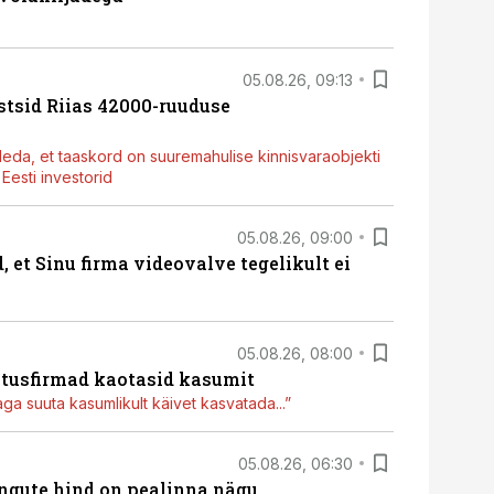
05.08.26, 09:13
stsid Riias 42000-ruuduse
deda, et taaskord on suuremahulise kinnisvaraobjekti
esti investorid
05.08.26, 09:00
, et Sinu firma videovalve tegelikult ei
05.08.26, 08:00
itusfirmad kaotasid kasumit
aga suuta kasumlikult käivet kasvatada...”
05.08.26, 06:30
hingute hind on pealinna nägu