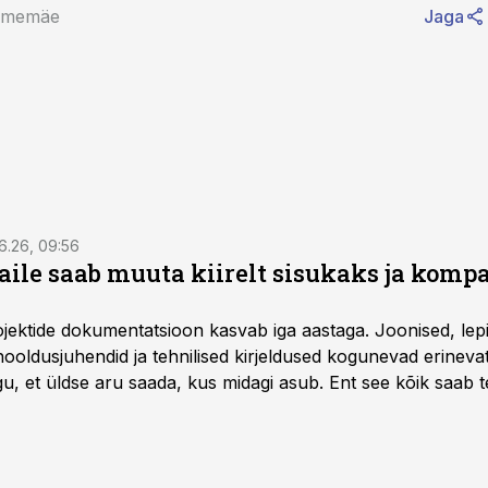
mmemäe
Jaga
6.26, 09:56
aile saab muuta kiirelt sisukaks ja komp
rojektide dokumentatsioon kasvab iga aastaga. Joonised, lep
hooldusjuhendid ja tehnilised kirjeldused kogunevad erinev
u, et üldse aru saada, kus midagi asub. Ent see kõik saab teh