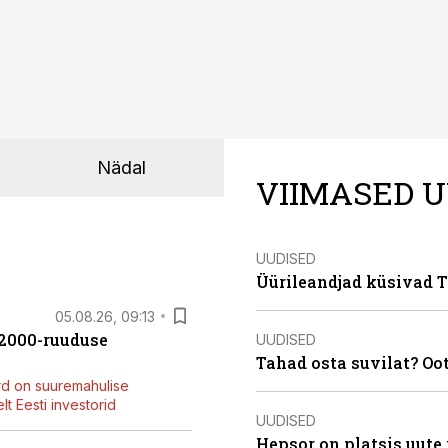
Nädal
VIIMASED U
UUDISED
Üürileandjad küsivad Ta
05.08.26, 09:13
42000-ruuduse
UUDISED
Tahad osta suvilat? Oo
rd on suuremahulise
t Eesti investorid
UUDISED
Hepsor on platsis uute