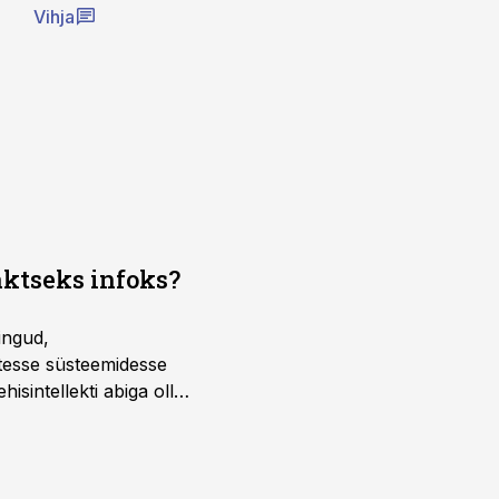
Vihja
aktseks infoks?
ingud,
atesse süsteemidesse
isintellekti abiga olla