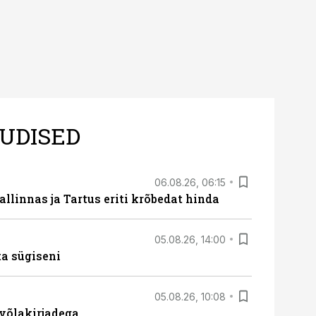
UDISED
06.08.26, 06:15
llinnas ja Tartus eriti krõbedat hinda
05.08.26, 14:00
ta sügiseni
05.08.26, 10:08
 võlakirjadega