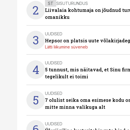
ST
SISUTURUNDUS
2
Liivalaia kohtumaja on jõudnud turu
omanikku
UUDISED
3
Hepsor on platsis uute võlakirjade
Lätti liikumine süveneb
UUDISED
4
5 tunnust, mis näitavad, et Sinu fi
tegelikult ei toimi
UUDISED
5
7 olulist seika oma esimese kodu o
mitte minna valikuga alt
UUDISED
6