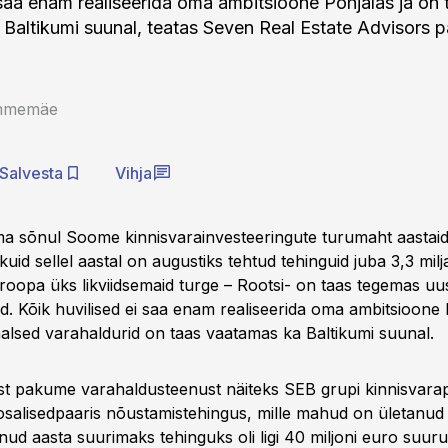
 saa enam realiseerida oma ambitsioone Põhjalas ja on 
Baltikumi suunal, teatas Seven Real Estate Advisors p
ammemäe
Salvesta
Vihja
ema sõnul Soome kinnisvarainvesteeringute turumaht aastaid 
kuid sellel aastal on augustiks tehtud tehinguid juba 3,3 milj
oopa üks likviidsemaid turge – Rootsi- on taas tegemas uu
. Kõik huvilised ei saa enam realiseerida oma ambitsioone 
aalsed varahaldurid on taas vaatamas ka Baltikumi suunal.
ast pakume varahaldusteenust näiteks SEB grupi kinnisvarapo
salisedpaaris nõustamistehingus, mille mahud on ületanud 1
ud aasta suurimaks tehinguks oli ligi 40 miljoni euro suur