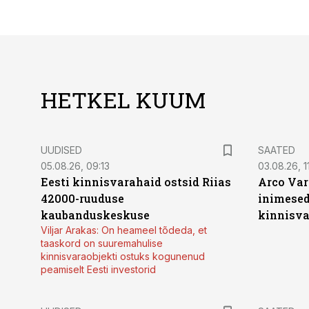
HETKEL KUUM
UUDISED
SAATED
05.08.26, 09:13
03.08.26, 11
Eesti kinnisvarahaid ostsid Riias
Arco Var
42000-ruuduse
inimesed
kaubanduskeskuse
kinnisvar
Viljar Arakas: On heameel tõdeda, et
taaskord on suuremahulise
kinnisvaraobjekti ostuks kogunenud
peamiselt Eesti investorid