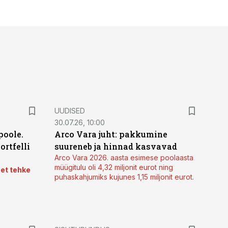
UUDISED
30.07.26, 10:00
poole.
Arco Vara juht: pakkumine
ortfelli
suureneb ja hinnad kasvavad
Arco Vara 2026. aasta esimese poolaasta
müügitulu oli 4,32 miljonit eurot ning
 et tehke
puhaskahjumiks kujunes 1,15 miljonit eurot.
ST