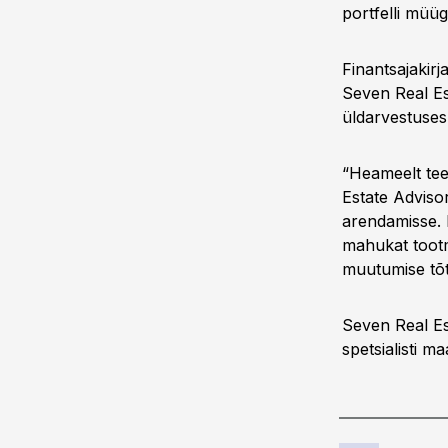
portfelli müü
Finantsajakir
Seven Real Est
üldarvestuses
“Heameelt tee
Estate Adviso
arendamisse. 
mahukat tootm
muutumise tõt
Seven Real Es
spetsialisti 