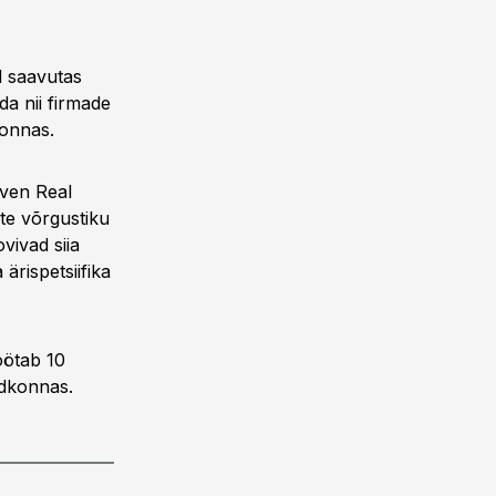
l saavutas
da nii firmade
konnas.
even Real
ate võrgustiku
vivad siia
rispetsiifika
öötab 10
ldkonnas.