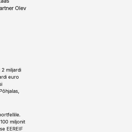
taas
artner Olev
2 miljardi
ardi euro
si
Põhjalas,
rtfellile.
00 miljonit
use EEREIF