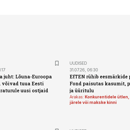
UUDISED
:17
31.07.26, 06:30
a juht: Lõuna-Euroopa
EfTEN rühib eesmärkide 
 võivad tuua Eesti
Fond paisutas kasumit, p
aturule uusi ostjaid
ja üüritulu
Arakas:
Konkurentidele ütlen,
järele või makske kinni