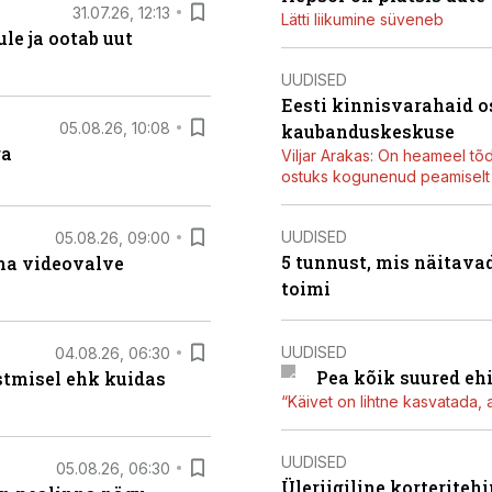
31.07.26, 12:13
Lätti liikumine süveneb
le ja ootab uut
UUDISED
Eesti kinnisvarahaid o
05.08.26, 10:08
kaubanduskeskuse
ga
Viljar Arakas: On heameel tõ
ostuks kogunenud peamiselt E
UUDISED
05.08.26, 09:00
5 tunnust, mis näitavad
rma videovalve
toimi
UUDISED
04.08.26, 06:30
Pea kõik suured eh
stmisel ehk kuidas
“Käivet on lihtne kasvatada, 
UUDISED
05.08.26, 06:30
Üleriigiline korterite