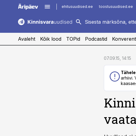
ehitusuudised.ee
toostusuudised.ee
kaubandus.ee
imelineajalugu.ee
logistikauudised.ee
imelineteadus.ee
Avaleht
Kõik lood
TOPid
Podcastid
Konverent
cebook
cebook
07.09.15, 14:15
Twitter)
Twitter)
Tähele
kedIn
kedIn
arhiivi
kaasaeg
ail
ail
Kinni
k
k
vaata