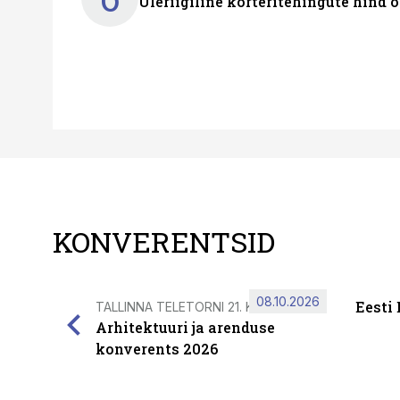
Üleriigiline korteritehingute hind 
KONVERENTSID
08.10.2026
Eesti
TALLINNA TELETORNI 21. KORRUSEL
Arhitektuuri ja arenduse
konverents 2026