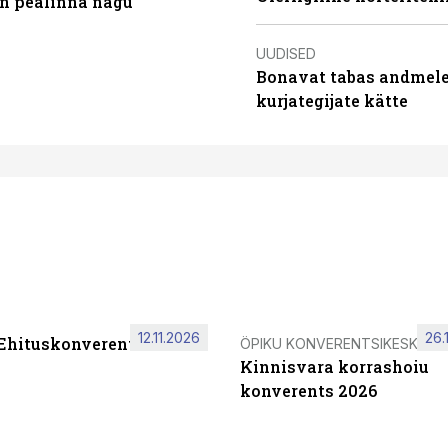
on pealinna nägu
UUDISED
Bonavat tabas andmelek
kurjategijate kätte
12.11.2026
26.
 Ehituskonverents 2026
ÖPIKU KONVERENTSIKESKUS
Kinnisvara korrashoiu
konverents 2026