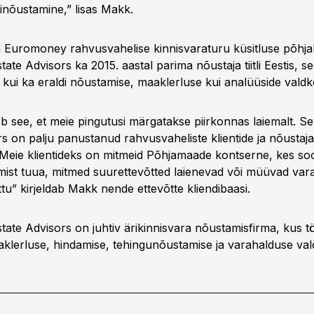
ginõustamine,” lisas Makk.
ja Euromoney rahvusvahelise kinnisvaraturu küsitluse põhja
ate Advisors ka 2015. aastal parima nõustaja tiitli Eestis, se
 kui ka eraldi nõustamise, maaklerluse kui analüüside vald
b see, et meie pingutusi märgatakse piirkonnas laiemalt. S
rs on palju panustanud rahvusvaheliste klientide ja nõustaj
Meie klientideks on mitmeid Põhjamaade kontserne, kes soo
ist tuua, mitmed suurettevõtted laienevad või müüvad vara ä
tu” kirjeldab Makk nende ettevõtte kliendibaasi.
tate Advisors on juhtiv ärikinnisvara nõustamisfirma, kus t
maaklerluse, hindamise, tehingunõustamise ja varahalduse va