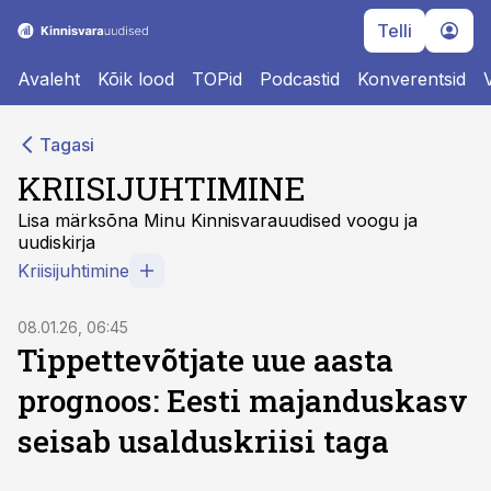
Telli
Avaleht
Kõik lood
TOPid
Podcastid
Konverentsid
Tagasi
KRIISIJUHTIMINE
Lisa märksõna Minu Kinnisvarauudised voogu ja
uudiskirja
Kriisijuhtimine
08.01.26, 06:45
Tippettevõtjate uue aasta
prognoos: Eesti majanduskasv
seisab usalduskriisi taga