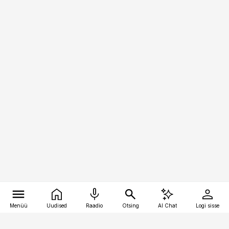
Menüü
Uudised
Raadio
Otsing
AI Chat
Logi sisse