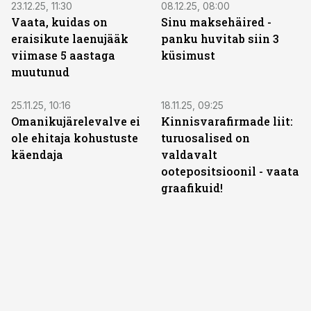
23.12.25, 11:30
08.12.25, 08:00
Vaata, kuidas on
Sinu maksehäired -
eraisikute laenujääk
panku huvitab siin 3
viimase 5 aastaga
küsimust
muutunud
25.11.25, 10:16
18.11.25, 09:25
Omanikujärelevalve ei
Kinnisvarafirmade liit:
ole ehitaja kohustuste
turuosalised on
käendaja
valdavalt
ootepositsioonil - vaata
graafikuid!