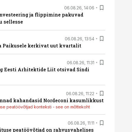
06.08.26, 14:06
nvesteering ja flippimine pakuvad
u sellesse
06.08.26, 13:54
a Paikusele kerkivat uut kvartalit
06.08.26, 11:31
 Eesti Arhitektide Liit otsivad Sindi
06.08.26, 11:22
nnad kahandasid Nordeconi kasumlikkust
use peatöövõtjad konteksti - see on mõttekoht
06.08.26, 11:11
ituse peatöövõtjad on rahvusvahelises