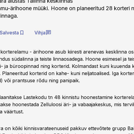
ra alustas Tallinna kesklinnas
amu-ärihoone müüki. Hoone on planeeritud 28 korteri
pinnaga.
Salvesta
Vihja
 korterelamu - ärihoone asub kiiresti arenevas kesklinna o
dus südalinna ja teiste linnaosadega. Hoone esimesel ja tei
äri- ja büroopinnad ning korterid. Kolmandast kuni kuuenda 
Planeeritud korterid on kahe- kuni neljatoalised. Iga korter
) või prantsuse rõdu ning panipaik.
plaanitakse Lastekodu tn 48 kinnistu hoonestamine kortere
takse hoonestada Zelluloosi äri- ja vabaajakeskus, mis terv
a väärtust.
a on kõiki kinnisvarateenuseid pakkuv ettevõtete grupp Bal