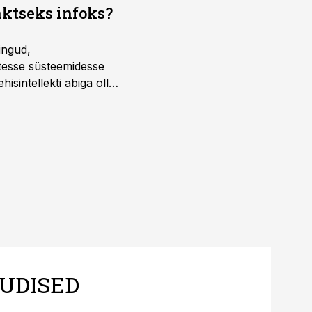
aktseks infoks?
ingud,
atesse süsteemidesse
isintellekti abiga olla
UDISED