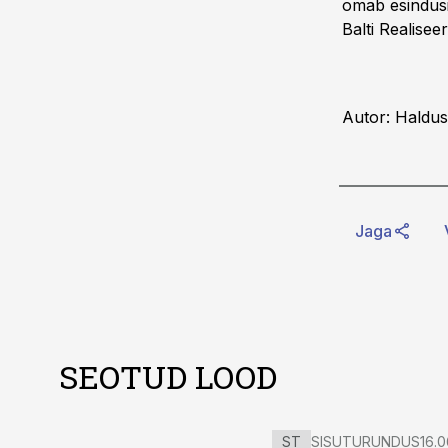
omab esindusi
Balti Realise
Autor: Haldus
Jaga
SEOTUD LOOD
ST
SISUTURUNDUS
16.0