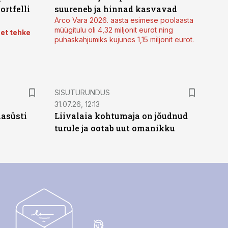
ortfelli
suureneb ja hinnad kasvavad
Arco Vara 2026. aasta esimese poolaasta
müügitulu oli 4,32 miljonit eurot ning
 et tehke
puhaskahjumiks kujunes 1,15 miljonit eurot.
ST
SISUTURUNDUS
31.07.26, 12:13
hasüsti
Liivalaia kohtumaja on jõudnud
turule ja ootab uut omanikku