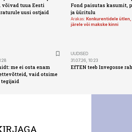
 võivad tuua Eesti
Fond paisutas kasumit, p
aturule uusi ostjaid
ja üüritulu
Arakas:
Konkurentidele ütlen,
järele või makske kinni
UUDISED
1:28
31.07.26, 10:23
dt: me ei osta enam
EfTEN teeb Invegosse ra
ettevõtteid, vaid otsime
tegijaid
KIRJAGA