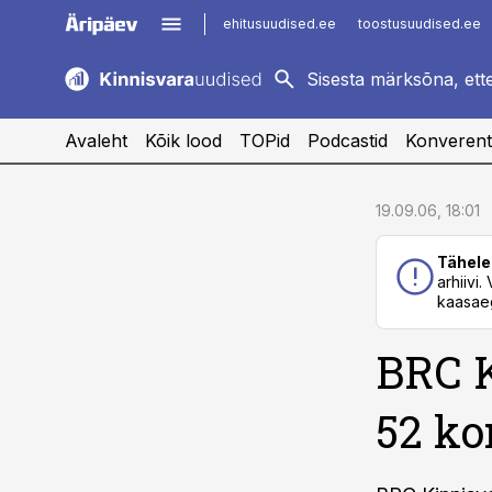
ehitusuudised.ee
toostusuudised.ee
kaubandus.ee
imelineajalugu.ee
logistikauudised.ee
imelineteadus.ee
Avaleht
Kõik lood
TOPid
Podcastid
Konverent
cebook
cebook
19.09.06, 18:01
Twitter)
Twitter)
Tähele
kedIn
kedIn
arhiivi
kaasaeg
ail
ail
BRC K
k
k
52 ko