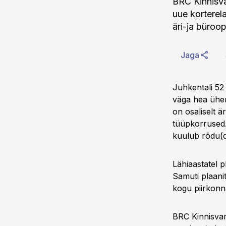
BRC Kinnisva
uue korterel
äri-ja büroo
Jaga
Juhkentali 52
väga hea ühen
on osaliselt 
tüüpkorrused. 
kuulub rõdu(d
Lähiaastatel 
Samuti plaani
kogu piirkonn
BRC Kinnisvar