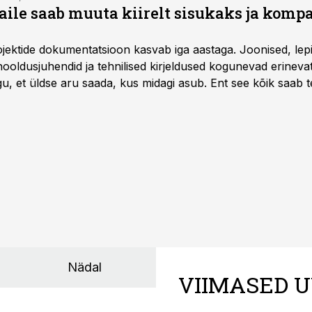
aile saab muuta kiirelt sisukaks ja komp
rojektide dokumentatsioon kasvab iga aastaga. Joonised, lep
hooldusjuhendid ja tehnilised kirjeldused kogunevad erinev
u, et üldse aru saada, kus midagi asub. Ent see kõik saab teh
Nädal
VIIMASED U