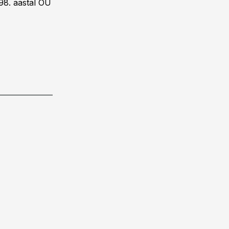
998. aastal OÜ