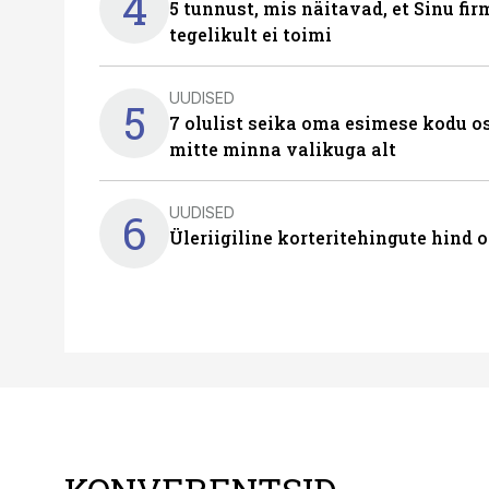
4
5 tunnust, mis näitavad, et Sinu fi
tegelikult ei toimi
UUDISED
5
7 olulist seika oma esimese kodu o
mitte minna valikuga alt
UUDISED
6
Üleriigiline korteritehingute hind 