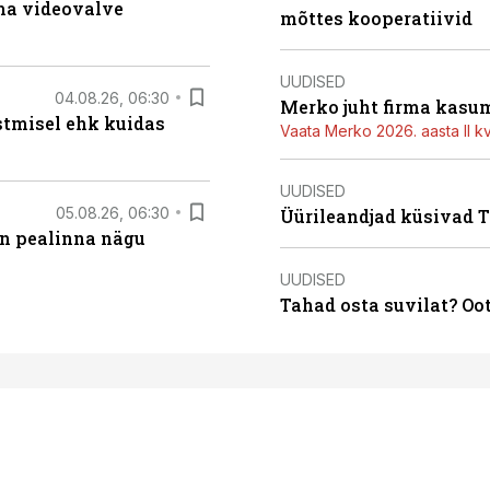
rma videovalve
mõttes kooperatiivid
UUDISED
04.08.26, 06:30
Merko juht firma kasum
stmisel ehk kuidas
Vaata Merko 2026. aasta II kv
UUDISED
05.08.26, 06:30
Üürileandjad küsivad Ta
on pealinna nägu
UUDISED
Tahad osta suvilat? Oo