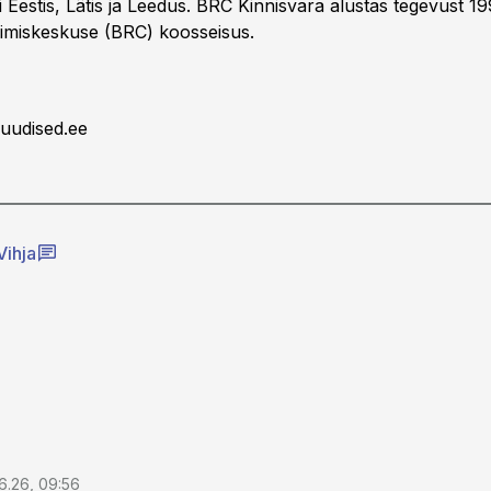
 Eestis, Lätis ja Leedus. BRC Kinnisvara alustas tegevust 1
erimiskeskuse (BRC) koosseisus.
uudised.ee
Vihja
6.26, 09:56