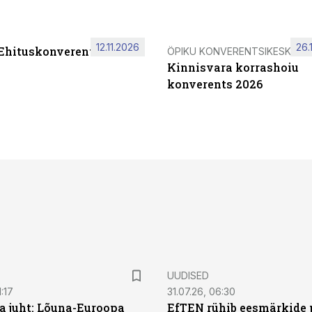
12.11.2026
26.
 Ehituskonverents 2026
ÖPIKU KONVERENTSIKESKUS
Kinnisvara korrashoiu
konverents 2026
UUDISED
:17
31.07.26, 06:30
a juht: Lõuna-Euroopa
EfTEN rühib eesmärkide 