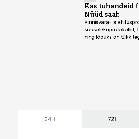
Kas tuhandeid f
Nüüd saab
Kinnisvara- ja ehitusp
koosolekuprotokollid, 
ning lõpuks on tükk teg
kordades lihtsam.
24H
72H