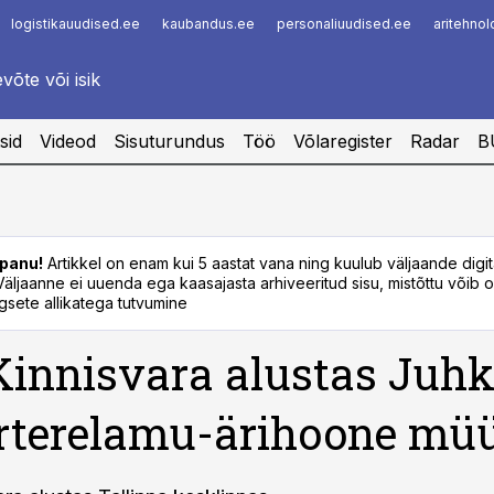
logistikauudised.ee
kaubandus.ee
personaliuudised.ee
aritehno
Infopank
Radar
sid
Videod
Sisuturundus
Töö
Võlaregister
Radar
B
panu!
Artikkel on enam kui 5 aastat vana ning kuulub väljaande digi
. Väljaanne ei uuenda ega kaasajasta arhiveeritud sisu, mistõttu võib ol
sete allikatega tutvumine
innisvara alustas Juhk
rterelamu-ärihoone mü