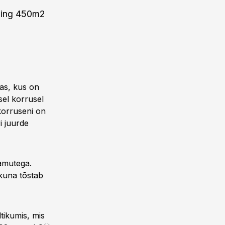
 ning 450m2
sas, kus on
sel korrusel
korruseni on
i juurde
lamutega.
ikuna tõstab
tikumis, mis