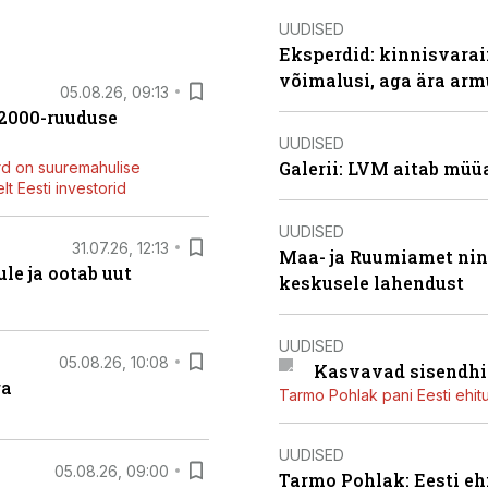
UUDISED
Eksperdid: kinnisvarai
võimalusi, aga ära arm
05.08.26, 09:13
42000-ruuduse
UUDISED
Galerii: LVM aitab müü
rd on suuremahulise
t Eesti investorid
UUDISED
31.07.26, 12:13
Maa- ja Ruumiamet ning
le ja ootab uut
keskusele lahendust
UUDISED
05.08.26, 10:08
Kasvavad sisendhi
ga
Tarmo Pohlak pani Eesti ehit
UUDISED
05.08.26, 09:00
Tarmo Pohlak: Eesti eh