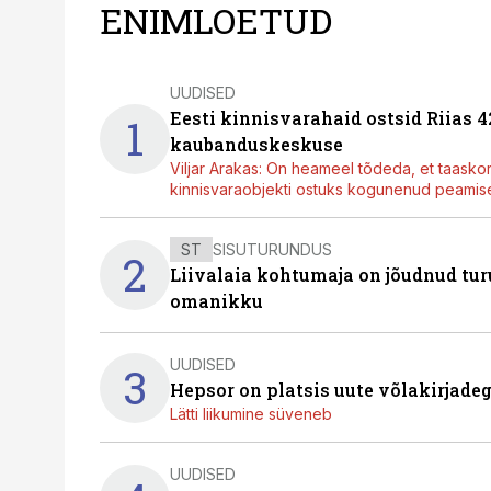
ENIMLOETUD
UUDISED
Eesti kinnisvarahaid ostsid Riias 
1
kaubanduskeskuse
Viljar Arakas: On heameel tõdeda, et taasko
kinnisvaraobjekti ostuks kogunenud peamisel
ST
SISUTURUNDUS
2
Liivalaia kohtumaja on jõudnud turu
omanikku
UUDISED
3
Hepsor on platsis uute võlakirjade
Lätti liikumine süveneb
UUDISED