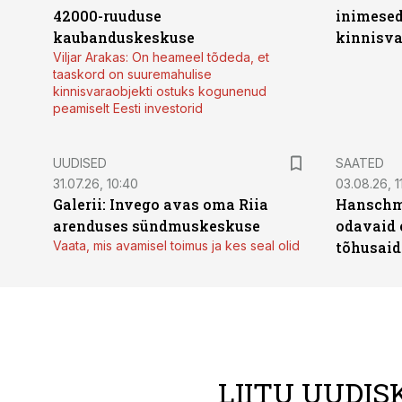
42000-ruuduse
inimesed
kaubanduskeskuse
kinnisvar
Viljar Arakas: On heameel tõdeda, et
taaskord on suuremahulise
kinnisvaraobjekti ostuks kogunenud
peamiselt Eesti investorid
UUDISED
SAATED
31.07.26, 10:40
03.08.26, 1
Galerii: Invego avas oma Riia
Hanschmi
arenduses sündmuskeskuse
odavaid 
Vaata, mis avamisel toimus ja kes seal olid
tõhusaid 
LIITU UUDIS