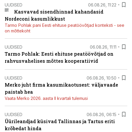
UUDISED
06.08.26, 11:22
Kasvavad sisendhinnad kahandasid
Nordeconi kasumlikkust
Tarmo Pohlak pani Eesti ehituse peatöövõtjad konteksti - see
on mõttekoht
UUDISED
06.08.26, 11:11
Tarmo Pohlak: Eesti ehituse peatöövõtjad on
rahvusvahelises mõttes kooperatiivid
UUDISED
06.08.26, 10:50
Merko juht firma kasumikaotusest: väljavaade
paistab hea
Vaata Merko 2026. aasta II kvartali tulemusi
UUDISED
06.08.26, 06:15
Üürileandjad küsivad Tallinnas ja Tartus eriti
krõbedat hinda