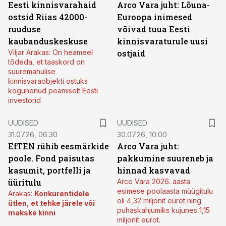
Eesti kinnisvarahaid
Arco Vara juht: Lõuna-
ostsid Riias 42000-
Euroopa inimesed
ruuduse
võivad tuua Eesti
kaubanduskeskuse
kinnisvaraturule uusi
Viljar Arakas: On heameel
ostjaid
tõdeda, et taaskord on
suuremahulise
kinnisvaraobjekti ostuks
kogunenud peamiselt Eesti
investorid
UUDISED
UUDISED
31.07.26, 06:30
30.07.26, 10:00
EfTEN rühib eesmärkide
Arco Vara juht:
poole. Fond paisutas
pakkumine suureneb ja
kasumit, portfelli ja
hinnad kasvavad
üüritulu
Arco Vara 2026. aasta
esimese poolaasta müügitulu
Arakas:
Konkurentidele
oli 4,32 miljonit eurot ning
ütlen, et tehke järele või
puhaskahjumiks kujunes 1,15
makske kinni
miljonit eurot.