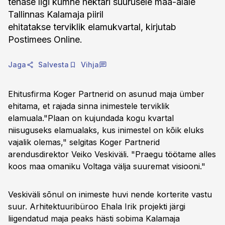
tehase ligi kümne hektari suurusele maa-alale
Tallinnas Kalamaja piiril
ehitatakse terviklik elamukvartal, kirjutab
Postimees Online.
Jaga
Salvesta
Vihja
Ehitusfirma Koger Partnerid on asunud maja ümber
ehitama, et rajada sinna inimestele terviklik
elamuala."Plaan on kujundada kogu kvartal
niisuguseks elamualaks, kus inimestel on kõik eluks
vajalik olemas," selgitas Koger Partnerid
arendusdirektor Veiko Veskiväli. "Praegu töötame alles
koos maa omaniku Voltaga välja suuremat visiooni."
Veskiväli sõnul on inimeste huvi nende korterite vastu
suur. Arhitektuuribüroo Ehala Irik projekti järgi
liigendatud maja peaks hästi sobima Kalamaja