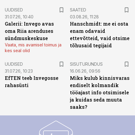
UUDISED
SAATED
31.07.26, 10:40
03.08.26, 11:28
Galerii: Invego avas
Hanschmidt: me ei osta
oma Riia arenduses
enam odavaid
sündmuskeskuse
ettevõtteid, vaid otsime
Vaata, mis avamisel toimus ja
tõhusaid tegijaid
kes seal olid
ST
UUDISED
SISUTURUNDUS
31.07.26, 10:23
16.06.26, 09:56
EfTEN teeb Invegosse
Miks kulub kinnisvaras
rahasüsti
endiselt kolmandik
tööajast info otsimisele
ja kuidas seda muuta
saaks?