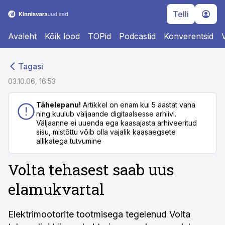
Telli
Avaleht
Kõik lood
TOPid
Podcastid
Konverentsid
cebook
cebook
Tagasi
Twitter)
Twitter)
03.10.06, 16:53
kedIn
kedIn
Tähelepanu!
Artikkel on enam kui 5 aastat vana
ning kuulub väljaande digitaalsesse arhiivi.
ail
ail
Väljaanne ei uuenda ega kaasajasta arhiveeritud
sisu, mistõttu võib olla vajalik kaasaegsete
k
k
allikatega tutvumine
Volta tehasest saab uus
elamukvartal
Elektrimootorite tootmisega tegelenud Volta