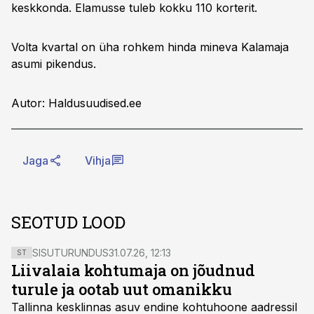
keskkonda. Elamusse tuleb kokku 110 korterit.
Volta kvartal on üha rohkem hinda mineva Kalamaja
asumi pikendus.
Autor: Haldusuudised.ee
Jaga
Vihja
SEOTUD LOOD
SISUTURUNDUS
31.07.26, 12:13
ST
Liivalaia kohtumaja on jõudnud
turule ja ootab uut omanikku
Tallinna kesklinnas asuv endine kohtuhoone aadressil