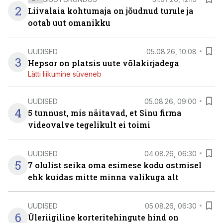
2
Liivalaia kohtumaja on jõudnud turule ja
ootab uut omanikku
UUDISED
05.08.26, 10:08
3
Hepsor on platsis uute võlakirjadega
Lätti liikumine süveneb
UUDISED
05.08.26, 09:00
4
5 tunnust, mis näitavad, et Sinu firma
videovalve tegelikult ei toimi
UUDISED
04.08.26, 06:30
5
7 olulist seika oma esimese kodu ostmisel
ehk kuidas mitte minna valikuga alt
UUDISED
05.08.26, 06:30
6
Üleriigiline korteritehingute hind on