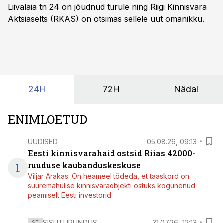
Liivalaia tn 24 on jõudnud turule ning Riigi Kinnisvara
Aktsiaselts (RKAS) on otsimas sellele uut omanikku.
24H
72H
Nädal
ENIMLOETUD
UUDISED
05.08.26, 09:13
Eesti kinnisvarahaid ostsid Riias 42000-
1
ruuduse kaubanduskeskuse
Viljar Arakas: On heameel tõdeda, et taaskord on
suuremahulise kinnisvaraobjekti ostuks kogunenud
peamiselt Eesti investorid
SISUTURUNDUS
31.07.26, 12:13
ST