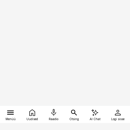
Menüü
Uudised
Raadio
Otsing
AI Chat
Logi sisse