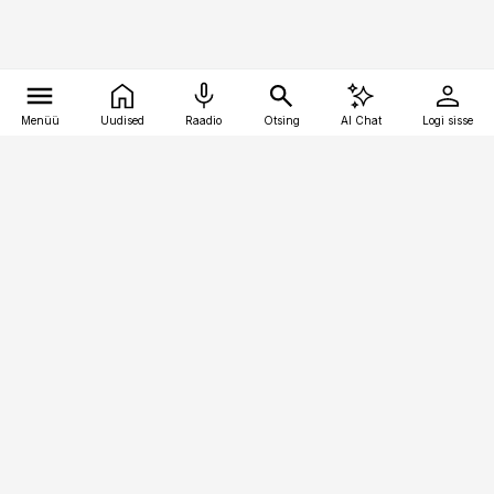
Menüü
Uudised
Raadio
Otsing
AI Chat
Logi sisse
Vana-Lõuna 39/1, 19094 Tallinn
(+372) 667 0111
kinnisvarauudised@kinnisvarauudised.ee
Telli
Reklaam
Firmast
Sisu kasutamisõigused
Ajakirjaniku
eetikakoodeks
Üldtingimused
Privaatsustingimused