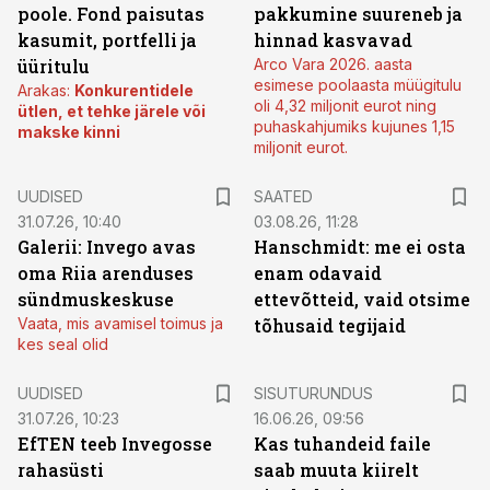
poole. Fond paisutas
pakkumine suureneb ja
kasumit, portfelli ja
hinnad kasvavad
üüritulu
Arco Vara 2026. aasta
esimese poolaasta müügitulu
Arakas:
Konkurentidele
oli 4,32 miljonit eurot ning
ütlen, et tehke järele või
puhaskahjumiks kujunes 1,15
makske kinni
miljonit eurot.
UUDISED
SAATED
31.07.26, 10:40
03.08.26, 11:28
Galerii: Invego avas
Hanschmidt: me ei osta
oma Riia arenduses
enam odavaid
sündmuskeskuse
ettevõtteid, vaid otsime
Vaata, mis avamisel toimus ja
tõhusaid tegijaid
kes seal olid
ST
UUDISED
SISUTURUNDUS
31.07.26, 10:23
16.06.26, 09:56
EfTEN teeb Invegosse
Kas tuhandeid faile
rahasüsti
saab muuta kiirelt