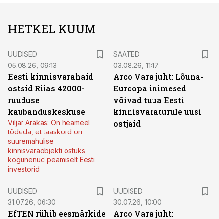
HETKEL KUUM
UUDISED
SAATED
05.08.26, 09:13
03.08.26, 11:17
Eesti kinnisvarahaid
Arco Vara juht: Lõuna-
ostsid Riias 42000-
Euroopa inimesed
ruuduse
võivad tuua Eesti
kaubanduskeskuse
kinnisvaraturule uusi
Viljar Arakas: On heameel
ostjaid
tõdeda, et taaskord on
suuremahulise
kinnisvaraobjekti ostuks
kogunenud peamiselt Eesti
investorid
UUDISED
UUDISED
31.07.26, 06:30
30.07.26, 10:00
EfTEN rühib eesmärkide
Arco Vara juht: