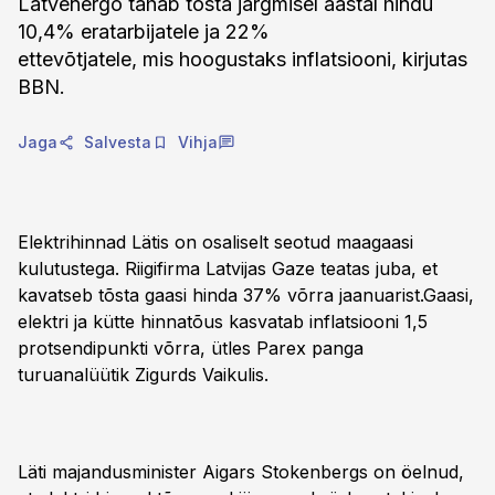
Latvenergo tahab tõsta järgmisel aastal hindu
10,4% eratarbijatele ja 22%
ettevõtjatele, mis hoogustaks inflatsiooni, kirjutas
BBN.
Jaga
Salvesta
Vihja
Elektrihinnad Lätis on osaliselt seotud maagaasi
kulutustega. Riigifirma Latvijas Gaze teatas juba, et
kavatseb tõsta gaasi hinda 37% võrra jaanuarist.Gaasi,
elektri ja kütte hinnatõus kasvatab inflatsiooni 1,5
protsendipunkti võrra, ütles Parex panga
turuanalüütik Zigurds Vaikulis.
Läti majandusminister Aigars Stokenbergs on öelnud,