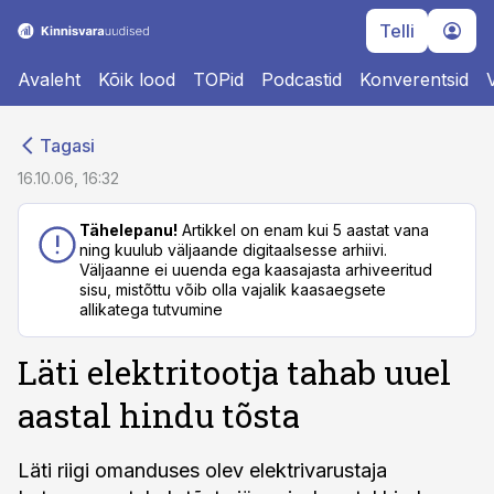
Telli
Avaleht
Kõik lood
TOPid
Podcastid
Konverentsid
cebook
cebook
Tagasi
Twitter)
Twitter)
16.10.06, 16:32
kedIn
kedIn
Tähelepanu!
Artikkel on enam kui 5 aastat vana
ning kuulub väljaande digitaalsesse arhiivi.
ail
ail
Väljaanne ei uuenda ega kaasajasta arhiveeritud
sisu, mistõttu võib olla vajalik kaasaegsete
k
k
allikatega tutvumine
Läti elektritootja tahab uuel
aastal hindu tõsta
Läti riigi omanduses olev elektrivarustaja