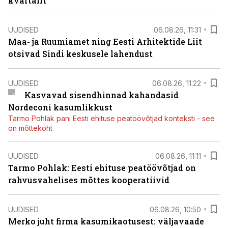
kvartalit
UUDISED
06.08.26, 11:31
Maa- ja Ruumiamet ning Eesti Arhitektide Liit
otsivad Sindi keskusele lahendust
UUDISED
06.08.26, 11:22
Kasvavad sisendhinnad kahandasid
Nordeconi kasumlikkust
Tarmo Pohlak pani Eesti ehituse peatöövõtjad konteksti - see
on mõttekoht
UUDISED
06.08.26, 11:11
Tarmo Pohlak: Eesti ehituse peatöövõtjad on
rahvusvahelises mõttes kooperatiivid
UUDISED
06.08.26, 10:50
Merko juht firma kasumikaotusest: väljavaade