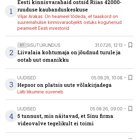
Eesti kinnisvarahaid ostsid Riias 42000-
1
ruuduse kaubanduskeskuse
Viljar Arakas: On heameel tõdeda, et taaskord on
suuremahulise kinnisvaraobjekti ostuks kogunenud
peamiselt Eesti investorid
SISUTURUNDUS
31.07.26, 12:13
ST
2
Liivalaia kohtumaja on jõudnud turule ja
ootab uut omanikku
UUDISED
05.08.26, 10:08
3
Hepsor on platsis uute võlakirjadega
Lätti liikumine süveneb
UUDISED
05.08.26, 09:00
4
5 tunnust, mis näitavad, et Sinu firma
videovalve tegelikult ei toimi