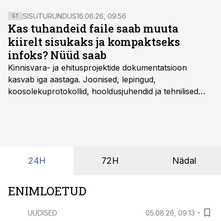
SISUTURUNDUS
16.06.26, 09:56
ST
Kas tuhandeid faile saab muuta
kiirelt sisukaks ja kompaktseks
infoks? Nüüd saab
Kinnisvara- ja ehitusprojektide dokumentatsioon
kasvab iga aastaga. Joonised, lepingud,
koosolekuprotokollid, hooldusjuhendid ja tehnilised
kirjeldused kogunevad erinevatesse süsteemidesse
ning lõpuks on tükk tegu, et üldse aru saada, kus
midagi asub. Ent see kõik saab tehisintellekti abiga olla
kordades lihtsam.
24H
72H
Nädal
ENIMLOETUD
UUDISED
05.08.26, 09:13