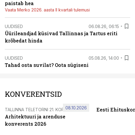
paistab hea
Vaata Merko 2026. aasta II kvartali tulemusi
UUDISED
06.08.26, 06:15
Üürileandjad küsivad Tallinnas ja Tartus eriti
krõbedat hinda
UUDISED
05.08.26, 14:00
Tahad osta suvilat? Oota sügiseni
KONVERENTSID
08.10.2026
Eesti Ehitusko
TALLINNA TELETORNI 21. KORRUSEL
Arhitektuuri ja arenduse
konverents 2026