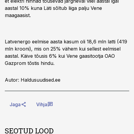
et elektri hinnad tõusevad järgneval viiel aastal igal
aastal 10% kuna Läti sõltub liiga palju Vene
maagaasist.
Latvenergo eelmise aasta kasum oli 18,6 mln latti (419
mln krooni), mis on 25% vähem kui sellest eelmisel
aastal. Käive tõusis 6% kui Vene gaasitootja OAO
Gazprom tõstis hindu.
Autor: Haldusuudised.ee
Jaga
Vihja
SEOTUD LOOD