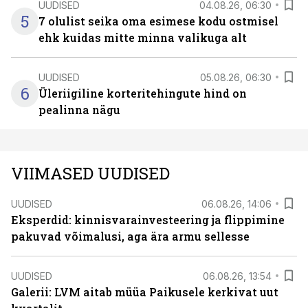
UUDISED
04.08.26, 06:30
5
7 olulist seika oma esimese kodu ostmisel
ehk kuidas mitte minna valikuga alt
UUDISED
05.08.26, 06:30
6
Üleriigiline korteritehingute hind on
pealinna nägu
VIIMASED UUDISED
UUDISED
06.08.26, 14:06
Eksperdid: kinnisvarainvesteering ja flippimine
pakuvad võimalusi, aga ära armu sellesse
UUDISED
06.08.26, 13:54
Galerii: LVM aitab müüa Paikusele kerkivat uut