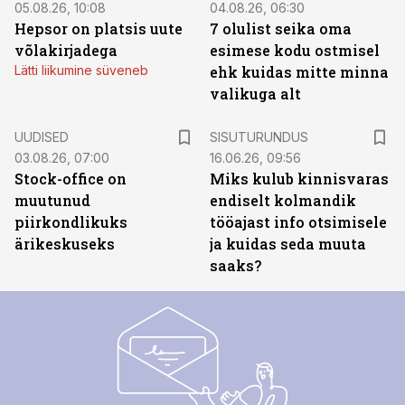
05.08.26, 10:08
04.08.26, 06:30
Hepsor on platsis uute
7 olulist seika oma
võlakirjadega
esimese kodu ostmisel
Lätti liikumine süveneb
ehk kuidas mitte minna
valikuga alt
ST
UUDISED
SISUTURUNDUS
03.08.26, 07:00
16.06.26, 09:56
Stock-office on
Miks kulub kinnisvaras
muutunud
endiselt kolmandik
piirkondlikuks
tööajast info otsimisele
ärikeskuseks
ja kuidas seda muuta
saaks?