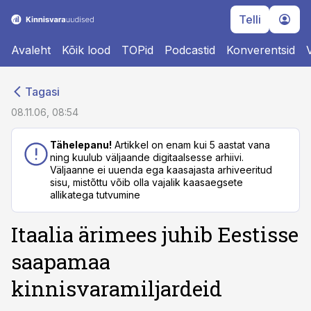
Telli
Avaleht
Kõik lood
TOPid
Podcastid
Konverentsid
cebook
cebook
Tagasi
Twitter)
Twitter)
08.11.06, 08:54
kedIn
kedIn
Tähelepanu!
Artikkel on enam kui 5 aastat vana
ning kuulub väljaande digitaalsesse arhiivi.
ail
ail
Väljaanne ei uuenda ega kaasajasta arhiveeritud
sisu, mistõttu võib olla vajalik kaasaegsete
k
k
allikatega tutvumine
Itaalia ärimees juhib Eestisse
saapamaa
kinnisvaramiljardeid