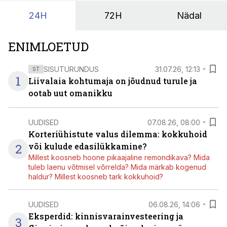
24H
72H
Nädal
ENIMLOETUD
SISUTURUNDUS
31.07.26, 12:13
ST
1
Liivalaia kohtumaja on jõudnud turule ja
ootab uut omanikku
UUDISED
07.08.26, 08:00
Korteriühistute valus dilemma: kokkuhoid
2
või kulude edasilükkamine?
Millest koosneb hoone pikaajaline remondikava? Mida
tuleb laenu võtmisel võrrelda? Mida märkab kogenud
haldur? Millest koosneb tark kokkuhoid?
UUDISED
06.08.26, 14:06
Eksperdid: kinnisvarainvesteering ja
3