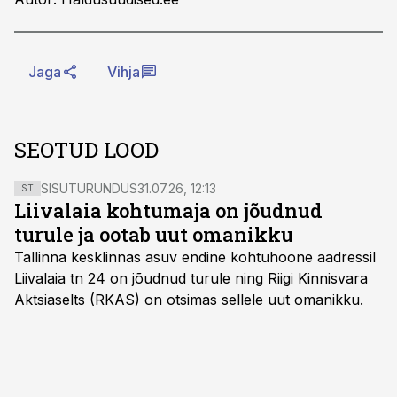
Jaga
Vihja
SEOTUD LOOD
SISUTURUNDUS
31.07.26, 12:13
ST
Liivalaia kohtumaja on jõudnud
turule ja ootab uut omanikku
Tallinna kesklinnas asuv endine kohtuhoone aadressil
Liivalaia tn 24 on jõudnud turule ning Riigi Kinnisvara
Aktsiaselts (RKAS) on otsimas sellele uut omanikku.