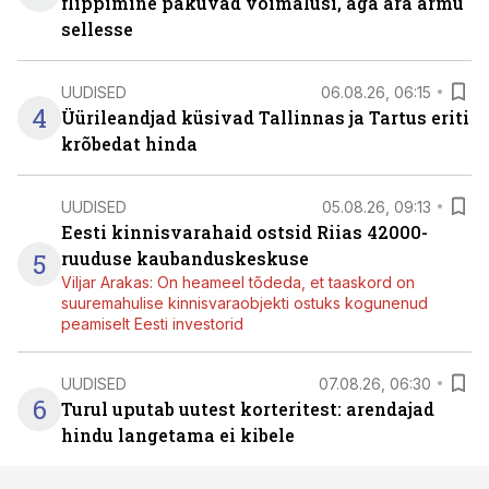
flippimine pakuvad võimalusi, aga ära armu
sellesse
UUDISED
06.08.26, 06:15
4
Üürileandjad küsivad Tallinnas ja Tartus eriti
krõbedat hinda
UUDISED
05.08.26, 09:13
Eesti kinnisvarahaid ostsid Riias 42000-
5
ruuduse kaubanduskeskuse
Viljar Arakas: On heameel tõdeda, et taaskord on
suuremahulise kinnisvaraobjekti ostuks kogunenud
peamiselt Eesti investorid
UUDISED
07.08.26, 06:30
6
Turul uputab uutest korteritest: arendajad
hindu langetama ei kibele