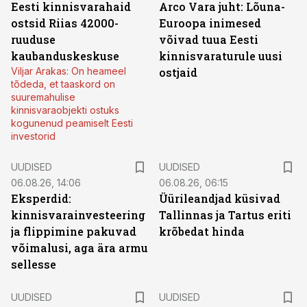
Eesti kinnisvarahaid
Arco Vara juht: Lõuna-
ostsid Riias 42000-
Euroopa inimesed
ruuduse
võivad tuua Eesti
kaubanduskeskuse
kinnisvaraturule uusi
Viljar Arakas: On heameel
ostjaid
tõdeda, et taaskord on
suuremahulise
kinnisvaraobjekti ostuks
kogunenud peamiselt Eesti
investorid
UUDISED
UUDISED
06.08.26, 14:06
06.08.26, 06:15
Eksperdid:
Üürileandjad küsivad
kinnisvarainvesteering
Tallinnas ja Tartus eriti
ja flippimine pakuvad
krõbedat hinda
võimalusi, aga ära armu
sellesse
UUDISED
UUDISED