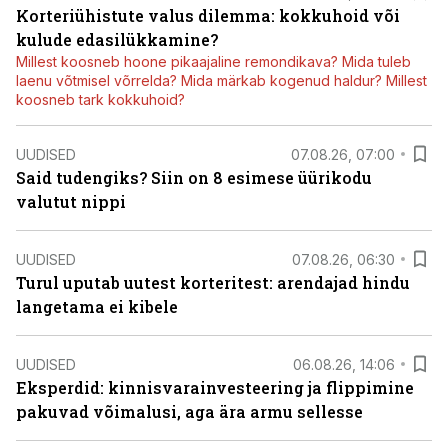
Korteriühistute valus dilemma: kokkuhoid või
kulude edasilükkamine?
Millest koosneb hoone pikaajaline remondikava? Mida tuleb
laenu võtmisel võrrelda? Mida märkab kogenud haldur? Millest
koosneb tark kokkuhoid?
UUDISED
07.08.26, 07:00
Said tudengiks? Siin on 8 esimese üürikodu
valutut nippi
UUDISED
07.08.26, 06:30
Turul uputab uutest korteritest: arendajad hindu
langetama ei kibele
UUDISED
06.08.26, 14:06
Eksperdid: kinnisvarainvesteering ja flippimine
pakuvad võimalusi, aga ära armu sellesse