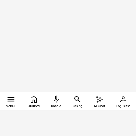
Menüü
Uudised
Raadio
Otsing
AI Chat
Logi sisse
Vana-Lõuna 39/1, 19094 Tallinn