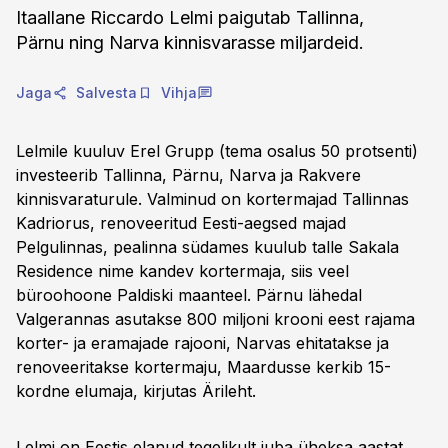
Itaallane Riccardo Lelmi paigutab Tallinna,
Pärnu ning Narva kinnisvarasse miljardeid.
Jaga
Salvesta
Vihja
Lelmile kuuluv Erel Grupp (tema osalus 50 protsenti)
investeerib Tallinna, Pärnu, Narva ja Rakvere
kinnisvaraturule. Valminud on kortermajad Tallinnas
Kadriorus, renoveeritud Eesti-aegsed majad
Pelgulinnas, pealinna südames kuulub talle Sakala
Residence nime kandev kortermaja, siis veel
büroohoone Paldiski maanteel. Pärnu lähedal
Valgerannas asutakse 800 miljoni krooni eest rajama
korter- ja eramajade rajooni, Narvas ehitatakse ja
renoveeritakse kortermaju, Maardusse kerkib 15-
kordne elumaja, kirjutas Ärileht.
Lelmi on Eestis elanud tegelikult juba üheksa aastat,