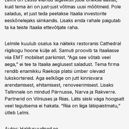
kuid tema äri on just-just võtmas uusi mõõtmeid. Pole
saladus, et just teda peetakse Itaalia investorite
eeskõnelejaks siinkandis. Lisaks enda rahale paigutab
ta ka teiste Itaalia ettevõtjate raha.
Lelmile kuulub osalus ka näiteks restoranis Cathedral
riigikogu hoone külje all. Samuti proovib ta Itaaliasse
viia EMT mobiilset parkimist. “Aga see võtab veel
aega,” ei tee ta Itaalia aeglusest saladust. Tema firma
rendib enamikku Raekoja platsi ümber olevaid
lukskortereid. Aga eelkõige on jutt kinnisvara
arendamisest, ehitamisest, renoveerimisest. Lisaks
Tallinnale on mindud Pärnusse, Narva ja Rakverre.
Partnerid on Vilniuses ja Riias. Lätis siiski väga hoogsalt
veel tegutsema ei hakata. “Riia on liiga läbipaistmatu,”
ütleb Lelmi.
Autor: Haldusuudised.ee