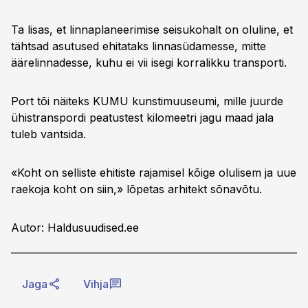
Ta lisas, et linnaplaneerimise seisukohalt on oluline, et
tähtsad asutused ehitataks linnasüdamesse, mitte
äärelinnadesse, kuhu ei vii isegi korralikku transporti.
Port tõi näiteks KUMU kunstimuuseumi, mille juurde
ühistranspordi peatustest kilomeetri jagu maad jala
tuleb vantsida.
«Koht on selliste ehitiste rajamisel kõige olulisem ja uue
raekoja koht on siin,» lõpetas arhitekt sõnavõtu.
Autor: Haldusuudised.ee
Jaga
Vihja