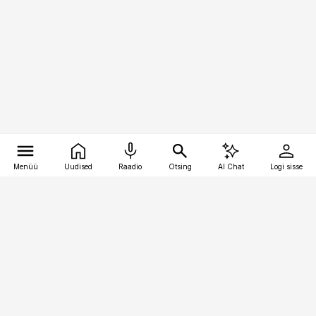
Menüü
Uudised
Raadio
Otsing
AI Chat
Logi sisse
Vana-Lõuna 39/1, 19094 Tallinn
(+372) 667 0111
kinnisvarauudised@kinnisvarauudised.ee
Telli
Reklaam