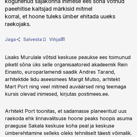
kogunenud sajakonna inimese ees sõna võtnud
paeehitise kaitsjad märkisid mitmel
korral, et hoone tuleks ümber ehitada uueks
raekojaks.
Jaga
Salvesta
Vihja
Lisaks Murulale võtsid keskuse peaukse ees toimunud
piketil sõna üks selle organisaatoreid akadeemik Rein
Einasto, europarlamendi saadik Andres Tarand,
arhitektide liidu aseesimees Margit Mutso, arhitekt
Mart Port ning veel mitmed auväärsed ning teemaga
kursis olevad inimesed, kirjutas postimees.ee.
Arhitekt Port toonitas, et sadamasse planeeritud uus
raekoda ehk linnavalitsuse hoone peaks hoopis asuma
praeguse Sakala keskuse koha peal ja keskuse
ümberehitamine selleks oleks tehniliselt täiesti võimalik.