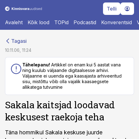
Telli
Avaleht
Kõik lood
TOPid
Podcastid
Konverentsid
cebook
cebook
Tagasi
Twitter)
Twitter)
10.11.06, 11:24
kedIn
kedIn
Tähelepanu!
Artikkel on enam kui 5 aastat vana
ning kuulub väljaande digitaalsesse arhiivi.
ail
ail
Väljaanne ei uuenda ega kaasajasta arhiveeritud
sisu, mistõttu võib olla vajalik kaasaegsete
k
k
allikatega tutvumine
Sakala kaitsjad loodavad
keskusest raekoja teha
Täna hommikul Sakala keskuse juurde