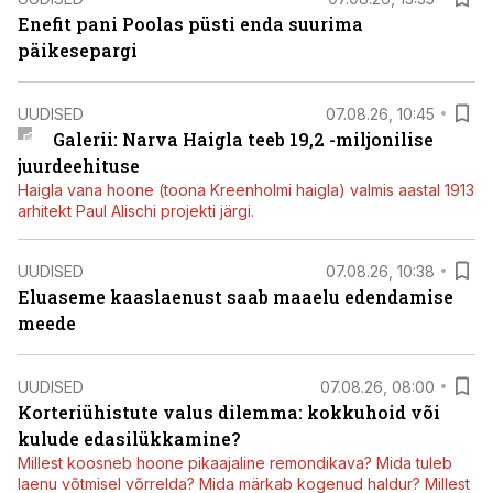
Enefit pani Poolas püsti enda suurima
päikesepargi
UUDISED
07.08.26, 10:45
Galerii: Narva Haigla teeb 19,2 -miljonilise
juurdeehituse
Haigla vana hoone (toona Kreenholmi haigla) valmis aastal 1913
arhitekt Paul Alischi projekti järgi.
UUDISED
07.08.26, 10:38
Eluaseme kaaslaenust saab maaelu edendamise
meede
UUDISED
07.08.26, 08:00
Korteriühistute valus dilemma: kokkuhoid või
kulude edasilükkamine?
Millest koosneb hoone pikaajaline remondikava? Mida tuleb
laenu võtmisel võrrelda? Mida märkab kogenud haldur? Millest