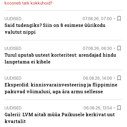
koosneb tark kokkuhoid?
UUDISED
07.08.26, 07:00
Said tudengiks? Siin on 8 esimese üürikodu
valutut nippi
UUDISED
07.08.26, 06:30
Turul uputab uutest korteritest: arendajad hindu
langetama ei kibele
UUDISED
06.08.26, 14:06
Eksperdid: kinnisvarainvesteering ja flippimine
pakuvad võimalusi, aga ära armu sellesse
UUDISED
06.08.26, 13:54
Galerii: LVM aitab müüa Paikusele kerkivat uut
kvartalit