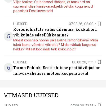
Viljar Arakas: On heameel tõdeda, et taaskord on
suuremahulise kinnisvaraobjekti ostuks kogunenud
peamiselt Eesti investorid
UUDISED
07.08.26, 08:00
Korteriühistute valus dilemma: kokkuhoid
5
või kulude edasilükkamine?
Millest koosneb hoone pikaajaline remondikava? Mida
tuleb laenu võtmisel võrrelda? Mida märkab kogenud
haldur? Millest koosneb tark kokkuhoid?
UUDISED
06.08.26, 11:11
6
Tarmo Pohlak: Eesti ehituse peatöövõtjad on
rahvusvahelises mõttes kooperatiivid
VIIMASED UUDISED
UUDISED
07.08.26, 13:35