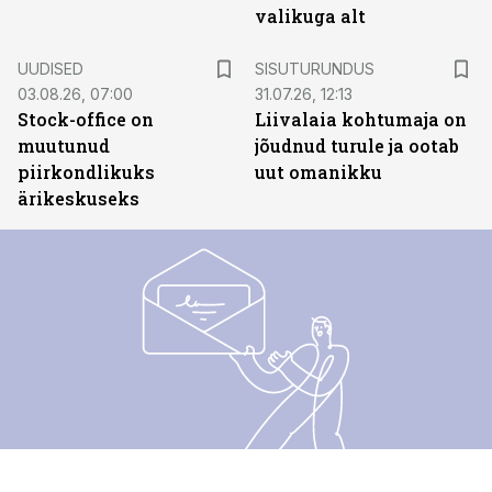
valikuga alt
ST
UUDISED
SISUTURUNDUS
03.08.26, 07:00
31.07.26, 12:13
Stock-office on
Liivalaia kohtumaja on
muutunud
jõudnud turule ja ootab
piirkondlikuks
uut omanikku
ärikeskuseks