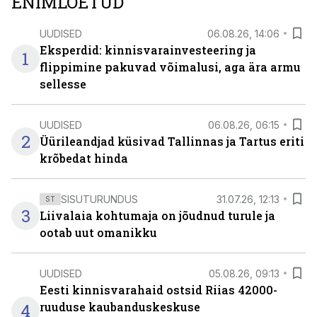
ENIMLOETUD
UUDISED
06.08.26, 14:06
Eksperdid: kinnisvarainvesteering ja
1
flippimine pakuvad võimalusi, aga ära armu
sellesse
UUDISED
06.08.26, 06:15
2
Üürileandjad küsivad Tallinnas ja Tartus eriti
krõbedat hinda
SISUTURUNDUS
31.07.26, 12:13
ST
3
Liivalaia kohtumaja on jõudnud turule ja
ootab uut omanikku
UUDISED
05.08.26, 09:13
Eesti kinnisvarahaid ostsid Riias 42000-
4
ruuduse kaubanduskeskuse