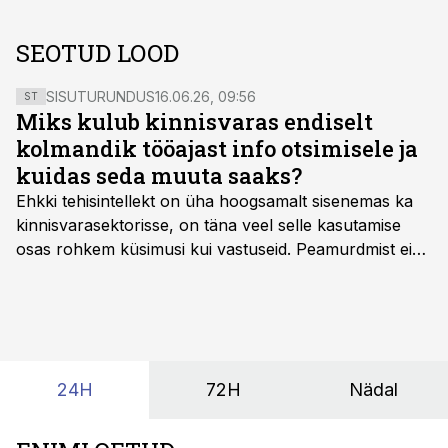
SEOTUD LOOD
SISUTURUNDUS
16.06.26, 09:56
ST
Miks kulub kinnisvaras endiselt
kolmandik tööajast info otsimisele ja
kuidas seda muuta saaks?
Ehkki tehisintellekt on üha hoogsamalt sisenemas ka
kinnisvarasektorisse, on täna veel selle kasutamise
osas rohkem küsimusi kui vastuseid. Peamurdmist ei
tekita niivõrd see, millist AI-lahendust kasutada, vaid
kas ettevõtte andmed on üldse sellisel kujul olemas, et
tehisintellekt neist midagi mõistlikku välja lugeda
suudaks.
24H
72H
Nädal