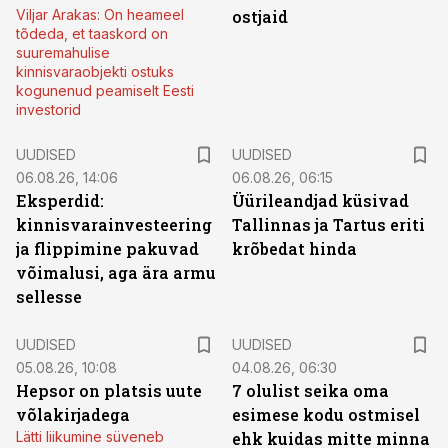
Viljar Arakas: On heameel
ostjaid
tõdeda, et taaskord on
suuremahulise
kinnisvaraobjekti ostuks
kogunenud peamiselt Eesti
investorid
UUDISED
UUDISED
06.08.26, 14:06
06.08.26, 06:15
Eksperdid:
Üürileandjad küsivad
kinnisvarainvesteering
Tallinnas ja Tartus eriti
ja flippimine pakuvad
krõbedat hinda
võimalusi, aga ära armu
sellesse
UUDISED
UUDISED
05.08.26, 10:08
04.08.26, 06:30
Hepsor on platsis uute
7 olulist seika oma
võlakirjadega
esimese kodu ostmisel
Lätti liikumine süveneb
ehk kuidas mitte minna