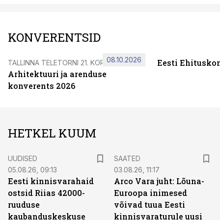
KONVERENTSID
08.10.2026
Eesti Ehitusko
TALLINNA TELETORNI 21. KORRUSEL
Arhitektuuri ja arenduse
konverents 2026
HETKEL KUUM
UUDISED
SAATED
05.08.26, 09:13
03.08.26, 11:17
Eesti kinnisvarahaid
Arco Vara juht: Lõuna-
ostsid Riias 42000-
Euroopa inimesed
ruuduse
võivad tuua Eesti
kaubanduskeskuse
kinnisvaraturule uusi