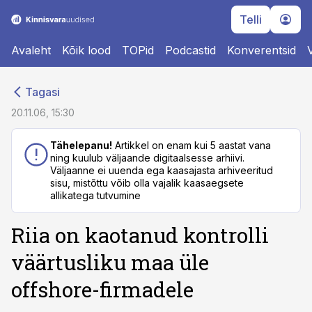
Telli
Avaleht
Kõik lood
TOPid
Podcastid
Konverentsid
cebook
cebook
Tagasi
Twitter)
Twitter)
20.11.06, 15:30
kedIn
kedIn
Tähelepanu!
Artikkel on enam kui 5 aastat vana
ning kuulub väljaande digitaalsesse arhiivi.
ail
ail
Väljaanne ei uuenda ega kaasajasta arhiveeritud
sisu, mistõttu võib olla vajalik kaasaegsete
k
k
allikatega tutvumine
Riia on kaotanud kontrolli
väärtusliku maa üle
offshore-firmadele