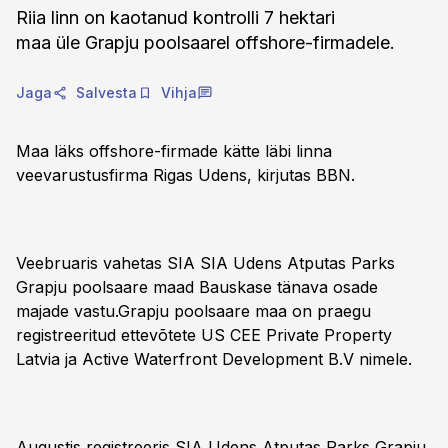
Riia linn on kaotanud kontrolli 7 hektari
maa üle Grapju poolsaarel offshore-firmadele.
Jaga
Salvesta
Vihja
Maa läks offshore-firmade kätte läbi linna
veevarustusfirma Rigas Udens, kirjutas BBN.
Veebruaris vahetas SIA SIA Udens Atputas Parks
Grapju poolsaare maad Bauskase tänava osade
majade vastu.Grapju poolsaare maa on praegu
registreeritud ettevõtete US CEE Private Property
Latvia ja Active Waterfront Development B.V nimele.
Augustis registreeris SIA Udens Atputas Parks Grapju