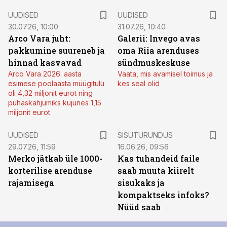
UUDISED
UUDISED
30.07.26, 10:00
31.07.26, 10:40
Arco Vara juht:
Galerii: Invego avas
pakkumine suureneb ja
oma Riia arenduses
hinnad kasvavad
sündmuskeskuse
Arco Vara 2026. aasta
Vaata, mis avamisel toimus ja
esimese poolaasta müügitulu
kes seal olid
oli 4,32 miljonit eurot ning
puhaskahjumiks kujunes 1,15
miljonit eurot.
ST
UUDISED
SISUTURUNDUS
29.07.26, 11:59
16.06.26, 09:56
Merko jätkab üle 1000-
Kas tuhandeid faile
korterilise arenduse
saab muuta kiirelt
rajamisega
sisukaks ja
kompaktseks infoks?
Nüüd saab