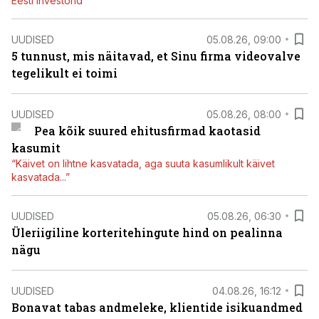
Eesti investorid
UUDISED
05.08.26, 09:00
5 tunnust, mis näitavad, et Sinu firma videovalve
tegelikult ei toimi
UUDISED
05.08.26, 08:00
Pea kõik suured ehitusfirmad kaotasid
kasumit
“Käivet on lihtne kasvatada, aga suuta kasumlikult käivet
kasvatada...”
UUDISED
05.08.26, 06:30
Üleriigiline korteritehingute hind on pealinna
nägu
UUDISED
04.08.26, 16:12
Bonavat tabas andmeleke, klientide isikuandmed