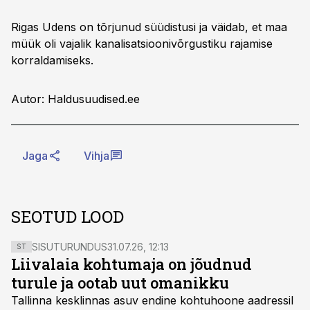
Rigas Udens on tõrjunud süüdistusi ja väidab, et maa
müük oli vajalik kanalisatsioonivõrgustiku rajamise
korraldamiseks.
Autor: Haldusuudised.ee
Jaga
Vihja
SEOTUD LOOD
SISUTURUNDUS
31.07.26, 12:13
ST
Liivalaia kohtumaja on jõudnud
turule ja ootab uut omanikku
Tallinna kesklinnas asuv endine kohtuhoone aadressil