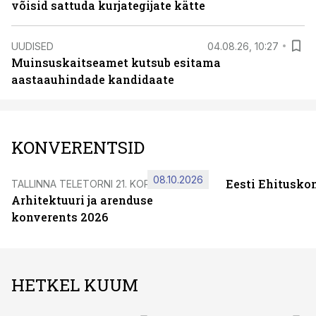
võisid sattuda kurjategijate kätte
UUDISED
04.08.26, 10:27
Muinsuskaitseamet kutsub esitama
aastaauhindade kandidaate
KONVERENTSID
08.10.2026
Eesti Ehitusko
TALLINNA TELETORNI 21. KORRUSEL
Arhitektuuri ja arenduse
konverents 2026
HETKEL KUUM