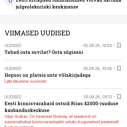
6
julgeolekuriski keskmesse
VIIMASED UUDISED
UUDISED
05.08.26, 14:00
Tahad osta suvilat? Oota sügiseni
UUDISED
05.08.26, 10:08
Hepsor on platsis uute võlakirjadega
Lätti liikumine süveneb
UUDISED
05.08.26, 09:13
Eesti kinnisvarahaid ostsid Riias 42000-ruuduse
kaubanduskeskuse
Viljar Arakas: On heameel tõdeda, et taaskord on
suuremahulise kinnisvaraobjekti ostuks kogunenud peamiselt