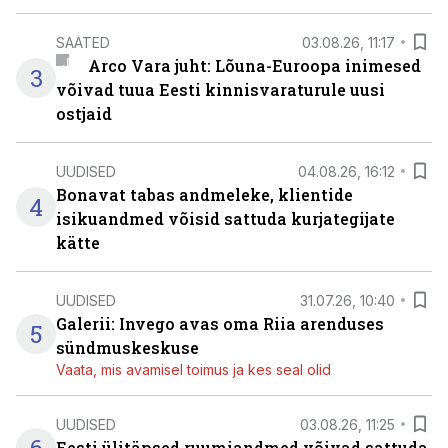
SAATED
03.08.26, 11:17
Arco Vara juht: Lõuna-Euroopa inimesed
3
võivad tuua Eesti kinnisvaraturule uusi
ostjaid
UUDISED
04.08.26, 16:12
Bonavat tabas andmeleke, klientide
4
isikuandmed võisid sattuda kurjategijate
kätte
UUDISED
31.07.26, 10:40
Galerii: Invego avas oma Riia arenduses
5
sündmuskeskuse
Vaata, mis avamisel toimus ja kes seal olid
UUDISED
03.08.26, 11:25
Eesti ülitäpsed ruumiandmed võivad sattuda