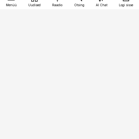
Menüü
Uudised
Raadio
Otsing
AI Chat
Logi sisse
Vana-Lõuna 39/1, 19094 Tallinn
(+372) 667 0111
kinnisvarauudised@kinnisvarauudised.ee
Telli
Reklaam
Firmast
Sisu kasutamisõigused
Ajakirjaniku
eetikakoodeks
Üldtingimused
Privaatsustingimused
Küpsiste poliitika
KKK
Eesti Meediaettevõtete
Eelistuste haldamine
Liit