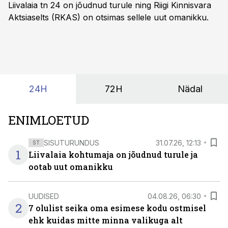
Liivalaia tn 24 on jõudnud turule ning Riigi Kinnisvara
Aktsiaselts (RKAS) on otsimas sellele uut omanikku.
24H
72H
Nädal
ENIMLOETUD
SISUTURUNDUS
31.07.26, 12:13
ST
1
Liivalaia kohtumaja on jõudnud turule ja
ootab uut omanikku
UUDISED
04.08.26, 06:30
2
7 olulist seika oma esimese kodu ostmisel
ehk kuidas mitte minna valikuga alt