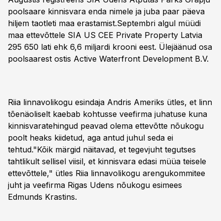
poolsaare kinnisvara enda nimele ja juba paar päeva
hiljem taotleti maa erastamist.Septembri algul müüdi
maa ettevõttele SIA US CEE Private Property Latvia
295 650 lati ehk 6,6 miljardi krooni eest. Ülejäänud osa
poolsaarest ostis Active Waterfront Development B.V.
Riia linnavolikogu esindaja Andris Ameriks ütles, et linn
tõenäoliselt kaebab kohtusse veefirma juhatuse kuna
kinnisvaratehingud peavad olema ettevõtte nõukogu
poolt heaks kiidetud, aga antud juhul seda ei
tehtud."Kõik märgid näitavad, et tegevjuht tegutses
tahtlikult sellisel viisil, et kinnisvara edasi müüa teisele
ettevõttele," ütles Riia linnavolikogu arengukommitee
juht ja veefirma Rigas Udens nõukogu esimees
Edmunds Krastins.