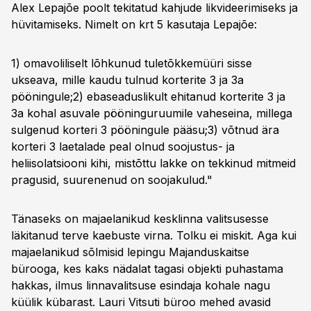
Alex Lepajõe poolt tekitatud kahjude likvideerimiseks ja
hüvitamiseks. Nimelt on krt 5 kasutaja Lepajõe:
1) omavoliliselt lõhkunud tuletõkkemüüri sisse
ukseava, mille kaudu tulnud korterite 3 ja 3a
pööningule;2) ebaseaduslikult ehitanud korterite 3 ja
3a kohal asuvale pööninguruumile vaheseina, millega
sulgenud korteri 3 pööningule pääsu;3) võtnud ära
korteri 3 laetalade peal olnud soojustus- ja
heliisolatsiooni kihi, mistõttu lakke on tekkinud mitmeid
pragusid, suurenenud on soojakulud."
Tänaseks on majaelanikud kesklinna valitsusesse
läkitanud terve kaebuste virna. Tolku ei miskit. Aga kui
majaelanikud sõlmisid lepingu Majanduskaitse
bürooga, kes kaks nädalat tagasi objekti puhastama
hakkas, ilmus linnavalitsuse esindaja kohale nagu
küülik kübarast. Lauri Vitsuti büroo mehed avasid