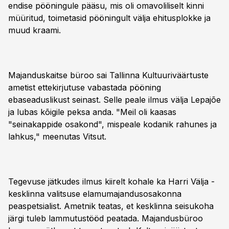
endise pööningule pääsu, mis oli omavoliliselt kinni
müüritud, toimetasid pööningult välja ehitusplokke ja
muud kraami.
Majanduskaitse büroo sai Tallinna Kultuuriväärtuste
ametist ettekirjutuse vabastada pööning
ebaseaduslikust seinast. Selle peale ilmus välja Lepajõe
ja lubas kõigile peksa anda. "Meil oli kaasas
"seinakappide osakond", mispeale kodanik rahunes ja
lahkus," meenutas Vitsut.
Tegevuse jätkudes ilmus kiirelt kohale ka Harri Välja -
kesklinna valitsuse elamumajandusosakonna
peaspetsialist. Ametnik teatas, et kesklinna seisukoha
järgi tuleb lammutustööd peatada. Majandusbüroo