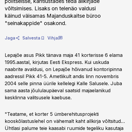
politseisse, kahtlustades teda allkirjade
võltsimises. Lisaks on telenäo valdusi
käinud väisamas Majanduskaitse büroo
"seinakappide" osakond.
Jaga
Salvesta
Vihja
Lepajõe asus Pikk tänava maja 41 korterisse 6 elama
1995.aastal, kirjutas Eesti Ekspress. Kui uskuda
naabrite avaldusi, on Lepajõe hõivanud kontoripinna
aadressil Pikk 41-5. Ametlikult andis linn novembris
2004 selle pinna üürile kellelegi Kalle Salusele. Juba
sama aasta jõululaupäeval saatsid majaelanikud
kesklinna valitsusele kaebuse.
"Teatame, et korter 5 ümberehitusprojekti
kooskõlastuslehel on vähemalt kaht allkirja võltsitud…
Ühtlasi palume teie kaasabi ruumide tegeliku kasutaja