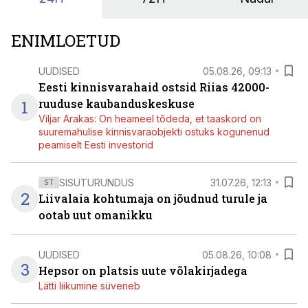
ENIMLOETUD
UUDISED
05.08.26, 09:13
Eesti kinnisvarahaid ostsid Riias 42000-
1
ruuduse kaubanduskeskuse
Viljar Arakas: On heameel tõdeda, et taaskord on
suuremahulise kinnisvaraobjekti ostuks kogunenud
peamiselt Eesti investorid
SISUTURUNDUS
31.07.26, 12:13
ST
2
Liivalaia kohtumaja on jõudnud turule ja
ootab uut omanikku
UUDISED
05.08.26, 10:08
3
Hepsor on platsis uute võlakirjadega
Lätti liikumine süveneb