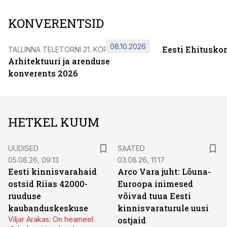
KONVERENTSID
08.10.2026
Eesti Ehitusko
TALLINNA TELETORNI 21. KORRUSEL
Arhitektuuri ja arenduse
konverents 2026
HETKEL KUUM
UUDISED
SAATED
05.08.26, 09:13
03.08.26, 11:17
Eesti kinnisvarahaid
Arco Vara juht: Lõuna-
ostsid Riias 42000-
Euroopa inimesed
ruuduse
võivad tuua Eesti
kaubanduskeskuse
kinnisvaraturule uusi
Viljar Arakas: On heameel
ostjaid