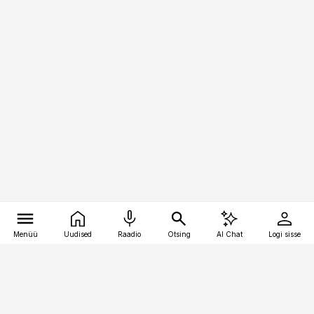
Menüü
Uudised
Raadio
Otsing
AI Chat
Logi sisse
Vana-Lõuna 39/1, 19094 Tallinn