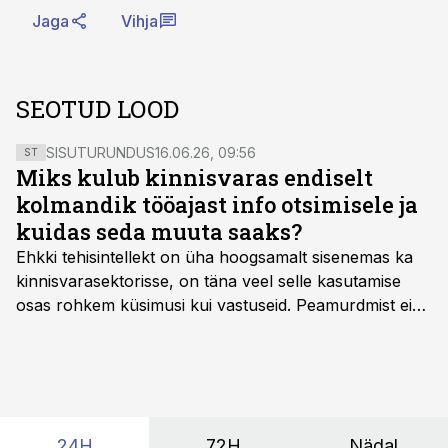
Jaga
Vihja
SEOTUD LOOD
SISUTURUNDUS
16.06.26, 09:56
ST
Miks kulub kinnisvaras endiselt
kolmandik tööajast info otsimisele ja
kuidas seda muuta saaks?
Ehkki tehisintellekt on üha hoogsamalt sisenemas ka
kinnisvarasektorisse, on täna veel selle kasutamise
osas rohkem küsimusi kui vastuseid. Peamurdmist ei
tekita niivõrd see, millist AI-lahendust kasutada, vaid
kas ettevõtte andmed on üldse sellisel kujul olemas, et
tehisintellekt neist midagi mõistlikku välja lugeda
suudaks.
24H
72H
Nädal