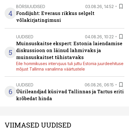
BÖRSIUUDISED
03.08.26, 14:52
4
Fondijuht: Everaus rikkus selgelt
võlakirjatingimusi
UUDISED
04.08.26, 10:22
Muinsuskaitse ekspert: Estonia laiendamise
diskussioon on läinud lahmivaks ja
5
muinsuskaitset tühistavaks
Eile hommikuses intervjuus tuli juttu Estonia juurdeehituse
mõjust Tallinna vanalinna väärtustele
UUDISED
06.08.26, 06:15
6
Üürileandjad küsivad Tallinnas ja Tartus eriti
krõbedat hinda
VIIMASED UUDISED