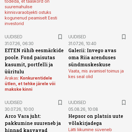
tõdeda, et taaskord on
suuremahulise
kinnisvaraobjekti ostuks
kogunenud peamiselt Eesti
investorid
UUDISED
UUDISED
31.07.26, 06:30
31.07.26, 10:40
EfTEN rühib eesmärkide
Galerii: Invego avas
poole. Fond paisutas
oma Riia arenduses
kasumit, portfelli ja
sündmuskeskuse
üüritulu
Vaata, mis avamisel toimus ja
kes seal olid
Arakas:
Konkurentidele
ütlen, et tehke järele või
makske kinni
UUDISED
UUDISED
30.07.26, 10:00
05.08.26, 10:08
Arco Vara juht:
Hepsor on platsis uute
pakkumine suureneb ja
võlakirjadega
hinnad kasvavad
Lätti liikumine süveneb