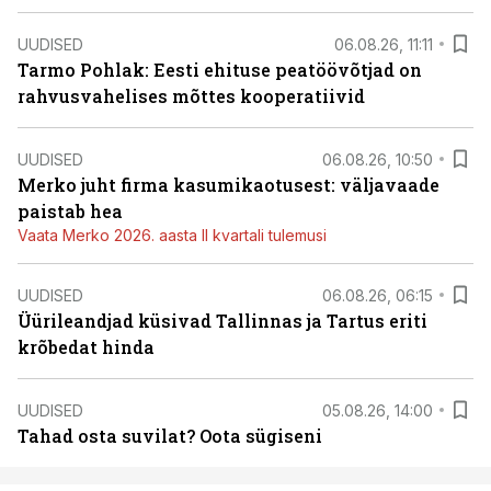
UUDISED
06.08.26, 11:11
Tarmo Pohlak: Eesti ehituse peatöövõtjad on
rahvusvahelises mõttes kooperatiivid
UUDISED
06.08.26, 10:50
Merko juht firma kasumikaotusest: väljavaade
paistab hea
Vaata Merko 2026. aasta II kvartali tulemusi
UUDISED
06.08.26, 06:15
Üürileandjad küsivad Tallinnas ja Tartus eriti
krõbedat hinda
UUDISED
05.08.26, 14:00
Tahad osta suvilat? Oota sügiseni