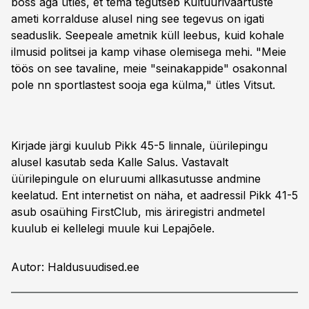
boss aga ütles, et tema tegutseb Kultuuriväärtuste
ameti korralduse alusel ning see tegevus on igati
seaduslik. Seepeale ametnik küll leebus, kuid kohale
ilmusid politsei ja kamp vihase olemisega mehi. "Meie
töös on see tavaline, meie "seinakappide" osakonnal
pole nn sportlastest sooja ega külma," ütles Vitsut.
Kirjade järgi kuulub Pikk 45-5 linnale, üürilepingu
alusel kasutab seda Kalle Salus. Vastavalt
üürilepingule on eluruumi allkasutusse andmine
keelatud. Ent internetist on näha, et aadressil Pikk 41-5
asub osaühing FirstClub, mis äriregistri andmetel
kuulub ei kellelegi muule kui Lepajõele.
Autor: Haldusuudised.ee