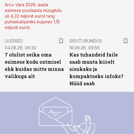
Arco Vara 2026. aasta
esimese poolaasta müügitulu
oli 4,32 miljonit eurot ning
puhaskahjumiks kujunes 1,15
miljonit eurot.
ST
UUDISED
SISUTURUNDUS
04.08.26, 06:30
16.06.26, 09:56
7 olulist seika oma
Kas tuhandeid faile
esimese kodu ostmisel
saab muuta kiirelt
ehk kuidas mitte minna
sisukaks ja
valikuga alt
kompaktseks infoks?
Nüüd saab