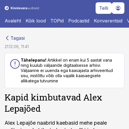
Telli
Avaleht
Kõik lood
TOPid
Podcastid
Konverentsid
cebook
cebook
Tagasi
Twitter)
Twitter)
21.12.06, 11:41
kedIn
kedIn
Tähelepanu!
Artikkel on enam kui 5 aastat vana
ning kuulub väljaande digitaalsesse arhiivi.
ail
ail
Väljaanne ei uuenda ega kaasajasta arhiveeritud
sisu, mistõttu võib olla vajalik kaasaegsete
k
k
allikatega tutvumine
Kapid kimbutavad Alex
Lepajõed
Alex Lepajõe naabrid kaebasid mehe peale