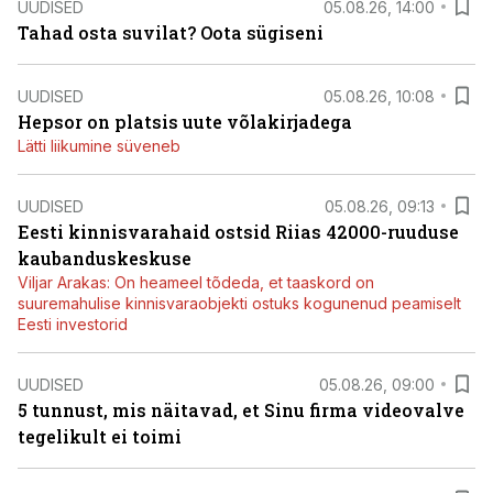
UUDISED
05.08.26, 14:00
Tahad osta suvilat? Oota sügiseni
UUDISED
05.08.26, 10:08
Hepsor on platsis uute võlakirjadega
Lätti liikumine süveneb
UUDISED
05.08.26, 09:13
Eesti kinnisvarahaid ostsid Riias 42000-ruuduse
kaubanduskeskuse
Viljar Arakas: On heameel tõdeda, et taaskord on
suuremahulise kinnisvaraobjekti ostuks kogunenud peamiselt
Eesti investorid
UUDISED
05.08.26, 09:00
5 tunnust, mis näitavad, et Sinu firma videovalve
tegelikult ei toimi