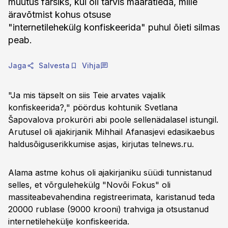
muutus farsiks, kui oli tarvis määratleda, mille
äravõtmist kohus otsuse
"internetilehekülg konfiskeerida" puhul õieti silmas
peab.
Jaga
Salvesta
Vihja
"Ja mis täpselt on siis Teie arvates vajalik
konfiskeerida?," pöördus kohtunik Svetlana
Šapovalova prokuröri abi poole sellenädalasel istungil.
Arutusel oli ajakirjanik Mihhail Afanasjevi edasikaebus
haldusõiguserikkumise asjas, kirjutas telnews.ru.
Alama astme kohus oli ajakirjaniku süüdi tunnistanud
selles, et võrgulehekülg "Novõi Fokus" oli
massiteabevahendina registreerimata, karistanud teda
20000 rublase (9000 krooni) trahviga ja otsustanud
internetilehekülje konfiskeerida.