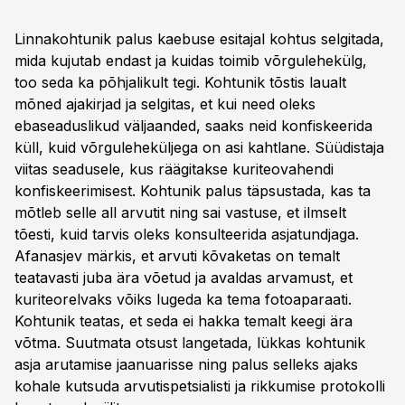
Linnakohtunik palus kaebuse esitajal kohtus selgitada,
mida kujutab endast ja kuidas toimib võrgulehekülg,
too seda ka põhjalikult tegi. Kohtunik tõstis laualt
mõned ajakirjad ja selgitas, et kui need oleks
ebaseaduslikud väljaanded, saaks neid konfiskeerida
küll, kuid võrguleheküljega on asi kahtlane. Süüdistaja
viitas seadusele, kus räägitakse kuriteovahendi
konfiskeerimisest. Kohtunik palus täpsustada, kas ta
mõtleb selle all arvutit ning sai vastuse, et ilmselt
tõesti, kuid tarvis oleks konsulteerida asjatundjaga.
Afanasjev märkis, et arvuti kõvaketas on temalt
teatavasti juba ära võetud ja avaldas arvamust, et
kuriteorelvaks võiks lugeda ka tema fotoaparaati.
Kohtunik teatas, et seda ei hakka temalt keegi ära
võtma. Suutmata otsust langetada, lükkas kohtunik
asja arutamise jaanuarisse ning palus selleks ajaks
kohale kutsuda arvutispetsialisti ja rikkumise protokolli