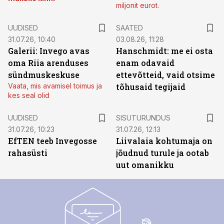
miljonit eurot.
UUDISED
SAATED
31.07.26, 10:40
03.08.26, 11:28
Galerii: Invego avas
Hanschmidt: me ei osta
oma Riia arenduses
enam odavaid
sündmuskeskuse
ettevõtteid, vaid otsime
Vaata, mis avamisel toimus ja
tõhusaid tegijaid
kes seal olid
ST
UUDISED
SISUTURUNDUS
31.07.26, 10:23
31.07.26, 12:13
EfTEN teeb Invegosse
Liivalaia kohtumaja on
rahasüsti
jõudnud turule ja ootab
uut omanikku