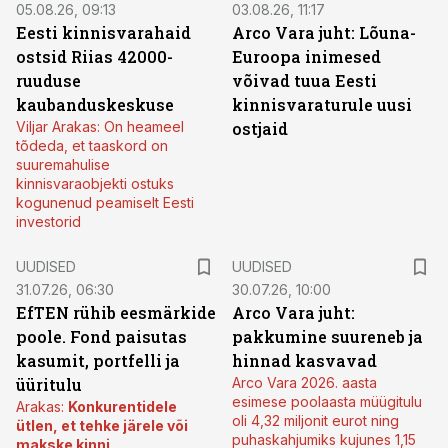
05.08.26, 09:13
03.08.26, 11:17
Eesti kinnisvarahaid
Arco Vara juht: Lõuna-
ostsid Riias 42000-
Euroopa inimesed
ruuduse
võivad tuua Eesti
kaubanduskeskuse
kinnisvaraturule uusi
Viljar Arakas: On heameel
ostjaid
tõdeda, et taaskord on
suuremahulise
kinnisvaraobjekti ostuks
kogunenud peamiselt Eesti
investorid
UUDISED
UUDISED
31.07.26, 06:30
30.07.26, 10:00
EfTEN rühib eesmärkide
Arco Vara juht:
poole. Fond paisutas
pakkumine suureneb ja
kasumit, portfelli ja
hinnad kasvavad
üüritulu
Arco Vara 2026. aasta
esimese poolaasta müügitulu
Arakas:
Konkurentidele
oli 4,32 miljonit eurot ning
ütlen, et tehke järele või
puhaskahjumiks kujunes 1,15
makske kinni