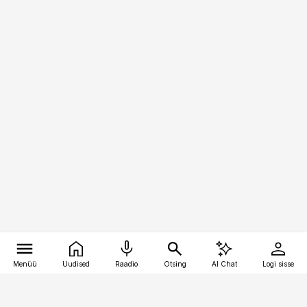
Menüü
Uudised
Raadio
Otsing
AI Chat
Logi sisse