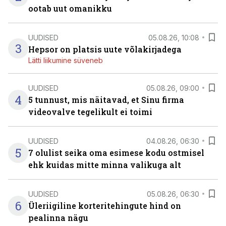
ootab uut omanikku
UUDISED
05.08.26, 10:08
3
Hepsor on platsis uute võlakirjadega
Lätti liikumine süveneb
UUDISED
05.08.26, 09:00
4
5 tunnust, mis näitavad, et Sinu firma
videovalve tegelikult ei toimi
UUDISED
04.08.26, 06:30
5
7 olulist seika oma esimese kodu ostmisel
ehk kuidas mitte minna valikuga alt
UUDISED
05.08.26, 06:30
6
Üleriigiline korteritehingute hind on
pealinna nägu