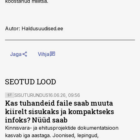
koostanud miilitsa.
Autor: Haldusuudised.ee
Jaga
Vihja
SEOTUD LOOD
SISUTURUNDUS
16.06.26, 09:56
ST
Kas tuhandeid faile saab muuta
kiirelt sisukaks ja kompaktseks
infoks? Nüüd saab
Kinnisvara- ja ehitusprojektide dokumentatsioon
kasvab iga aastaga. Joonised, lepingud,