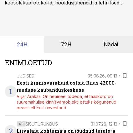
koosolekuprotokollid, hooldusjuhendid ja tehnilised
kirjeldused kogunevad erinevatesse süsteemidesse
ning lõpuks on tükk tegu, et üldse aru saada, kus
midagi asub. Ent see kõik saab tehisintellekti abiga olla
kordades lihtsam.
24H
72H
Nädal
ENIMLOETUD
UUDISED
05.08.26, 09:13
Eesti kinnisvarahaid ostsid Riias 42000-
1
ruuduse kaubanduskeskuse
Viljar Arakas: On heameel tõdeda, et taaskord on
suuremahulise kinnisvaraobjekti ostuks kogunenud
peamiselt Eesti investorid
SISUTURUNDUS
31.07.26, 12:13
ST
2
Liivalaia kohtumaja on jõudnud turule ja