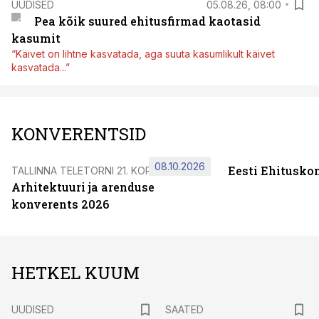
UUDISED
05.08.26, 08:00
Pea kõik suured ehitusfirmad kaotasid
kasumit
“Käivet on lihtne kasvatada, aga suuta kasumlikult käivet
kasvatada...”
KONVERENTSID
08.10.2026
Eesti Ehitusko
TALLINNA TELETORNI 21. KORRUSEL
Arhitektuuri ja arenduse
konverents 2026
HETKEL KUUM
UUDISED
SAATED