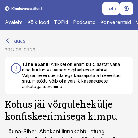
Telli
Avaleht
Kõik lood
TOPid
Podcastid
Konverentsid
cebook
cebook
Tagasi
Twitter)
Twitter)
29.12.06, 08:26
kedIn
kedIn
Tähelepanu!
Artikkel on enam kui 5 aastat vana
ning kuulub väljaande digitaalsesse arhiivi.
ail
ail
Väljaanne ei uuenda ega kaasajasta arhiveeritud
sisu, mistõttu võib olla vajalik kaasaegsete
k
k
allikatega tutvumine
Kohus jäi võrgulehekülje
konfiskeerimisega kimpu
Lõuna-Siberi Abakani linnakohtu istung