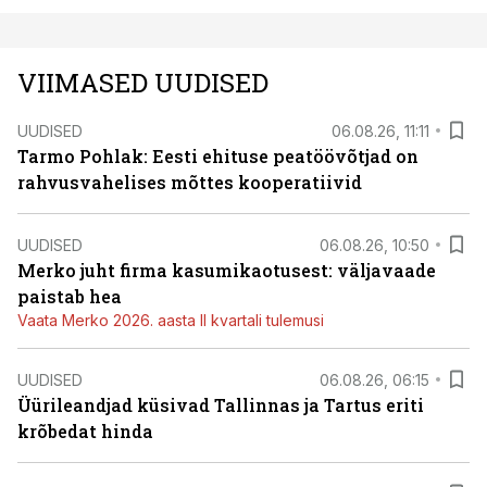
VIIMASED UUDISED
UUDISED
06.08.26, 11:11
Tarmo Pohlak: Eesti ehituse peatöövõtjad on
rahvusvahelises mõttes kooperatiivid
UUDISED
06.08.26, 10:50
Merko juht firma kasumikaotusest: väljavaade
paistab hea
Vaata Merko 2026. aasta II kvartali tulemusi
UUDISED
06.08.26, 06:15
Üürileandjad küsivad Tallinnas ja Tartus eriti
krõbedat hinda