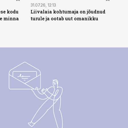
31.07.26, 12:13
ese kodu
Liivalaia kohtumaja on jõudnud
te minna
turule ja ootab uut omanikku