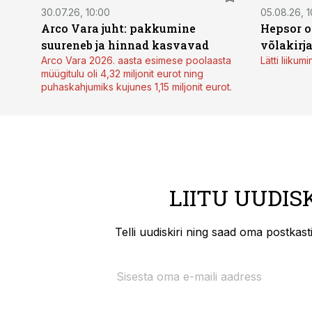
30.07.26, 10:00
05.08.26, 1
Arco Vara juht: pakkumine
Hepsor o
suureneb ja hinnad kasvavad
võlakirj
Arco Vara 2026. aasta esimese poolaasta
Lätti liiku
müügitulu oli 4,32 miljonit eurot ning
puhaskahjumiks kujunes 1,15 miljonit eurot.
LIITU UUDIS
Telli uudiskiri ning saad oma postkas