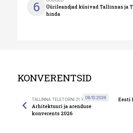
6
Üürileandjad küsivad Tallinnas ja T
hinda
KONVERENTSID
08.10.2026
Eesti
TALLINNA TELETORNI 21. KORRUSEL
Arhitektuuri ja arenduse
konverents 2026