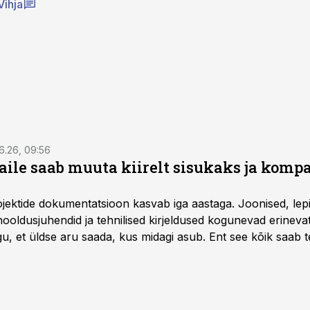
Vihja
6.26, 09:56
aile saab muuta kiirelt sisukaks ja komp
rojektide dokumentatsioon kasvab iga aastaga. Joonised, lep
hooldusjuhendid ja tehnilised kirjeldused kogunevad erinev
u, et üldse aru saada, kus midagi asub. Ent see kõik saab teh