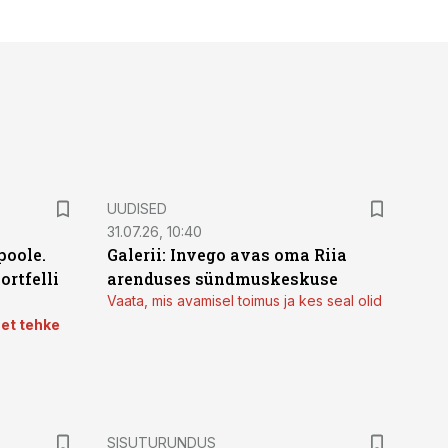
UUDISED
31.07.26, 10:40
poole.
Galerii: Invego avas oma Riia
ortfelli
arenduses sündmuskeskuse
Vaata, mis avamisel toimus ja kes seal olid
 et tehke
ST
SISUTURUNDUS