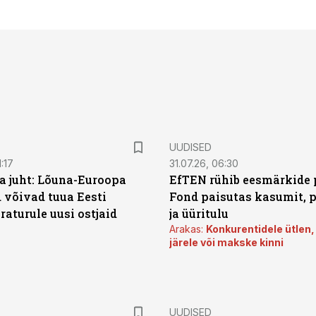
UUDISED
:17
31.07.26, 06:30
a juht: Lõuna-Euroopa
EfTEN rühib eesmärkide 
 võivad tuua Eesti
Fond paisutas kasumit, p
aturule uusi ostjaid
ja üüritulu
Arakas:
Konkurentidele ütlen,
järele või makske kinni
UUDISED