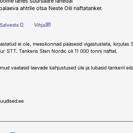
Soome lahes Suursaare lähedal
alaeva ahtrile otsa Neste Oili naftatanker.
Salvesta
Vihja
vastatud ei ole, meeskonnad pääsesid vigastusteta, kirjutas
ur STT. Tankeris Sten Nordic oli 11 000 tonni naftat.
ud vaatasid laevade kahjustused üle ja lubasid tankeril eda
uudised.ee