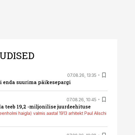
UDISED
07.08.26, 13:35
ti enda suurima päikesepargi
07.08.26, 10:45
a teeb 19,2 -miljonilise juurdeehituse
nholmi haigla) valmis aastal 1913 arhitekt Paul Alischi