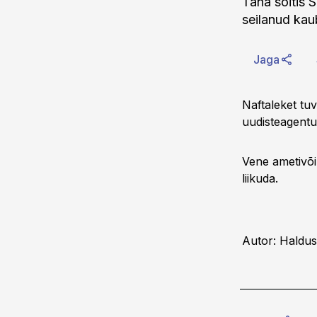
Täna sõitis 
seilanud kaub
Jaga
Naftaleket tu
uudisteagentu
Vene ametivõim
liikuda.
Autor: Haldus