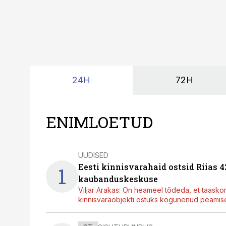
24H
72H
ENIMLOETUD
UUDISED
Eesti kinnisvarahaid ostsid Riias 
1
kaubanduskeskuse
Viljar Arakas: On heameel tõdeda, et taasko
kinnisvaraobjekti ostuks kogunenud peamisel