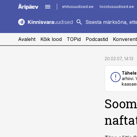
ehitusuudised.ee
toostusuudised.ee
kaubandus.ee
imelineajalugu.ee
logistikauudised.ee
imelineteadus.ee
Avaleht
Kõik lood
TOPid
Podcastid
Konverent
cebook
cebook
20.02.07, 14:13
Twitter)
Twitter)
Tähele
kedIn
kedIn
arhiivi
kaasaeg
ail
ail
Soome
k
k
nafta