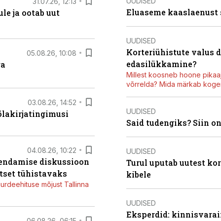
UUDISED
31.07.26, 12:13
Eluaseme kaaslaenust
le ja ootab uut
UUDISED
Korteriühistute valus 
05.08.26, 10:08
edasilükkamine?
ga
Millest koosneb hoone pikaaj
võrrelda? Mida märkab kogen
03.08.26, 14:52
UUDISED
õlakirjatingimusi
Said tudengiks? Siin o
04.08.26, 10:22
UUDISED
iendamise diskussioon
Turul uputab uutest kor
tset tühistavaks
kibele
juurdeehituse mõjust Tallinna
UUDISED
Eksperdid: kinnisvarai
06.08.26, 06:15