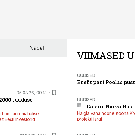
Nädal
VIIMASED U
UUDISED
Enefit pani Poolas püs
05.08.26, 09:13
42000-ruuduse
UUDISED
Galerii: Narva Haigl
Haigla vana hoone (toona Kree
rd on suuremahulise
projekti järgi.
t Eesti investorid