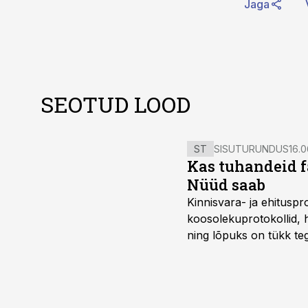
Jaga
SEOTUD LOOD
ST
SISUTURUNDUS
16.0
Kas tuhandeid f
Nüüd saab
Kinnisvara- ja ehitusp
koosolekuprotokollid, 
ning lõpuks on tükk teg
kordades lihtsam.