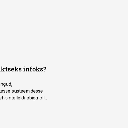
aktseks infoks?
ingud,
atesse süsteemidesse
isintellekti abiga olla