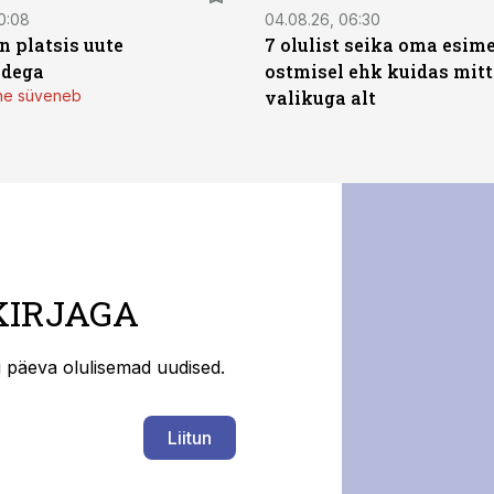
0:08
04.08.26, 06:30
n platsis uute
7 olulist seika oma esim
adega
ostmisel ehk kuidas mit
mine süveneb
valikuga alt
KIRJAGA
ti päeva olulisemad uudised.
Liitun