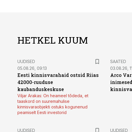
HETKEL KUUM
UUDISED
SAATED
05.08.26, 09:13
03.08.26, 11
Eesti kinnisvarahaid ostsid Riias
Arco Var
42000-ruuduse
inimesed
kaubanduskeskuse
kinnisvar
Viljar Arakas: On heameel tõdeda, et
taaskord on suuremahulise
kinnisvaraobjekti ostuks kogunenud
peamiselt Eesti investorid
UUDISED
UUDISED