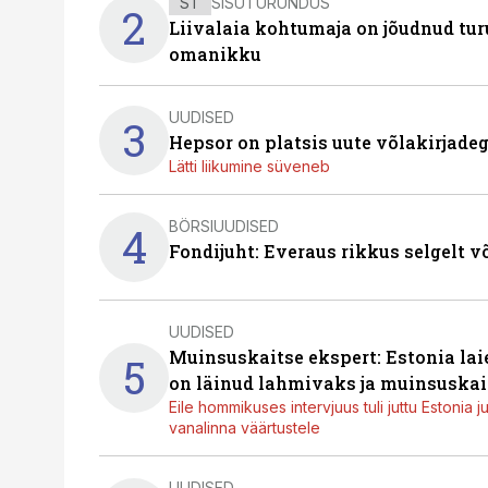
ST
SISUTURUNDUS
2
Liivalaia kohtumaja on jõudnud turu
omanikku
UUDISED
3
Hepsor on platsis uute võlakirjade
Lätti liikumine süveneb
BÖRSIUUDISED
4
Fondijuht: Everaus rikkus selgelt v
UUDISED
Muinsuskaitse ekspert: Estonia la
5
on läinud lahmivaks ja muinsuskai
Eile hommikuses intervjuus tuli juttu Estonia 
vanalinna väärtustele
UUDISED