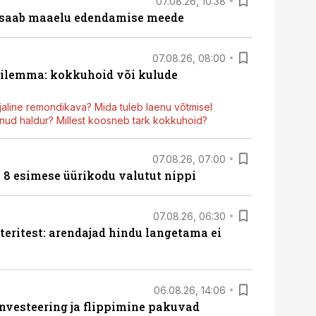
07.08.26, 10:38
 saab maaelu edendamise meede
07.08.26, 08:00
dilemma: kokkuhoid või kulude
aline remondikava? Mida tuleb laenu võtmisel
ud haldur? Millest koosneb tark kokkuhoid?
07.08.26, 07:00
n 8 esimese üürikodu valutut nippi
07.08.26, 06:30
teritest: arendajad hindu langetama ei
06.08.26, 14:06
nvesteering ja flippimine pakuvad