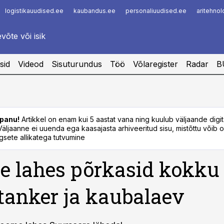
logistikauudised.ee
kaubandus.ee
personaliuudised.ee
aritehno
Infopank
Radar
sid
Videod
Sisuturundus
Töö
Võlaregister
Radar
B
panu!
Artikkel on enam kui 5 aastat vana ning kuulub väljaande digi
. Väljaanne ei uuenda ega kaasajasta arhiveeritud sisu, mistõttu võib ol
sete allikatega tutvumine
 lahes põrkasid kokku
tanker ja kaubalaev