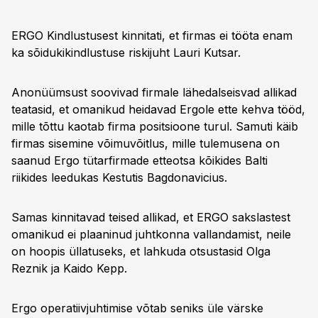
ERGO Kindlustusest kinnitati, et firmas ei tööta enam
ka sõidukikindlustuse riskijuht Lauri Kutsar.
Anonüümsust soovivad firmale lähedalseisvad allikad
teatasid, et omanikud heidavad Ergole ette kehva tööd,
mille tõttu kaotab firma positsioone turul. Samuti käib
firmas sisemine võimuvõitlus, mille tulemusena on
saanud Ergo tütarfirmade etteotsa kõikides Balti
riikides leedukas Kestutis Bagdonavicius.
Samas kinnitavad teised allikad, et ERGO sakslastest
omanikud ei plaaninud juhtkonna vallandamist, neile
on hoopis üllatuseks, et lahkuda otsustasid Olga
Reznik ja Kaido Kepp.
Ergo operatiivjuhtimise võtab seniks üle värske