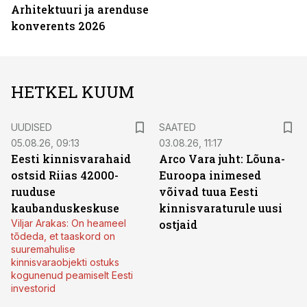
Arhitektuuri ja arenduse
konverents 2026
HETKEL KUUM
UUDISED
SAATED
05.08.26, 09:13
03.08.26, 11:17
Eesti kinnisvarahaid
Arco Vara juht: Lõuna-
ostsid Riias 42000-
Euroopa inimesed
ruuduse
võivad tuua Eesti
kaubanduskeskuse
kinnisvaraturule uusi
Viljar Arakas: On heameel
ostjaid
tõdeda, et taaskord on
suuremahulise
kinnisvaraobjekti ostuks
kogunenud peamiselt Eesti
investorid