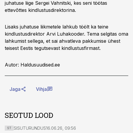
juhatuse liige Sergei Vahnitski, kes seni töötas
ettevõttes kindlustusdirektorina.
Lisaks juhatuse liikmetele lahkub töölt ka teine
kindlustusdirektor Arvi Luhakooder. Tema selgitas oma
lahkumist sellega, et sai ahvatleva pakkumise ühest
teisest Eestis tegutsevast kindlustusfirmast.
Autor: Haldusuudised.ee
Jaga
Vihja
SEOTUD LOOD
SISUTURUNDUS
16.06.26, 09:56
ST