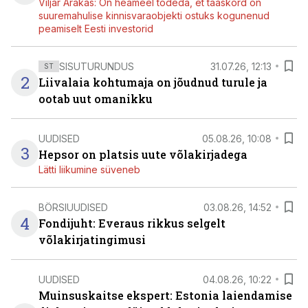
Viljar Arakas: On heameel tõdeda, et taaskord on
suuremahulise kinnisvaraobjekti ostuks kogunenud
peamiselt Eesti investorid
SISUTURUNDUS
31.07.26, 12:13
ST
2
Liivalaia kohtumaja on jõudnud turule ja
ootab uut omanikku
UUDISED
05.08.26, 10:08
3
Hepsor on platsis uute võlakirjadega
Lätti liikumine süveneb
BÖRSIUUDISED
03.08.26, 14:52
4
Fondijuht: Everaus rikkus selgelt
võlakirjatingimusi
UUDISED
04.08.26, 10:22
Muinsuskaitse ekspert: Estonia laiendamise