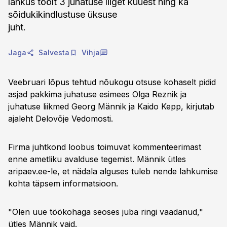
lahkus töölt 3 juhatuse liiget kuuest ning ka
sõidukikindlustuse üksuse
juht.
Jaga
Salvesta
Vihja
Veebruari lõpus tehtud nõukogu otsuse kohaselt pidid
asjad pakkima juhatuse esimees Olga Reznik ja
juhatuse liikmed Georg Männik ja Kaido Kepp, kirjutab
ajaleht Delovõje Vedomosti.
Firma juhtkond loobus toimuvat kommenteerimast
enne ametliku avalduse tegemist. Männik ütles
aripaev.ee-le, et nädala alguses tuleb nende lahkumise
kohta täpsem informatsioon.
"Olen uue töökohaga seoses juba ringi vaadanud,"
ütles Männik vaid.