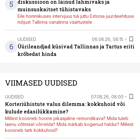
diskussioon on läinud lahmivaks ja
5
muinsuskaitset tühistavaks
Eile hommikuses intervjuus tuli juttu Estonia juurdeehituse
mõjust Tallinna vanalinna väärtustele
UUDISED
06.08.26, 06:15
6
Üürileandjad küsivad Tallinnas ja Tartus eriti
krõbedat hinda
VIIMASED UUDISED
UUDISED
07.08.26, 08:00
Korteriühistute valus dilemma: kokkuhoid või
kulude edasilükkamine?
Millest koosneb hoone pikaajaline remondikava? Mida tuleb
laenu võtmisel võrrelda? Mida märkab kogenud haldur? Millest
koosneb tark kokkuhoid?