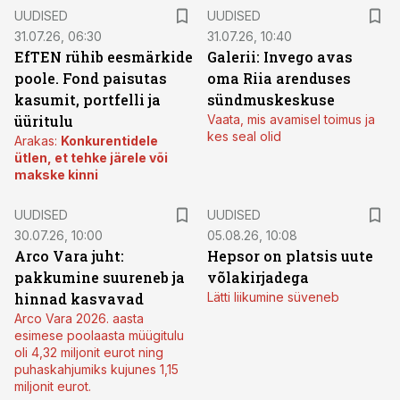
UUDISED
UUDISED
31.07.26, 06:30
31.07.26, 10:40
EfTEN rühib eesmärkide
Galerii: Invego avas
poole. Fond paisutas
oma Riia arenduses
kasumit, portfelli ja
sündmuskeskuse
üüritulu
Vaata, mis avamisel toimus ja
kes seal olid
Arakas:
Konkurentidele
ütlen, et tehke järele või
makske kinni
UUDISED
UUDISED
30.07.26, 10:00
05.08.26, 10:08
Arco Vara juht:
Hepsor on platsis uute
pakkumine suureneb ja
võlakirjadega
hinnad kasvavad
Lätti liikumine süveneb
Arco Vara 2026. aasta
esimese poolaasta müügitulu
oli 4,32 miljonit eurot ning
puhaskahjumiks kujunes 1,15
miljonit eurot.