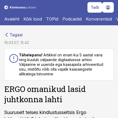
Telli
Avaleht
Kõik lood
TOPid
Podcastid
Konverentsid
cebook
cebook
Tagasi
Twitter)
Twitter)
16.03.07, 15:42
kedIn
kedIn
Tähelepanu!
Artikkel on enam kui 5 aastat vana
ning kuulub väljaande digitaalsesse arhiivi.
ail
ail
Väljaanne ei uuenda ega kaasajasta arhiveeritud
sisu, mistõttu võib olla vajalik kaasaegsete
k
k
allikatega tutvumine
ERGO omanikud lasid
juhtkonna lahti
Suuruselt teises kindlustusseltsis Ergo