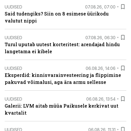
UUDISED
07.08.26, 07:00
Said tudengiks? Siin on 8 esimese üürikodu
valutut nippi
UUDISED
07.08.26, 06:30
Turul uputab uutest korteritest: arendajad hindu
langetama ei kibele
UUDISED
06.08.26, 14:06
Eksperdid: kinnisvarainvesteering ja flippimine
pakuvad võimalusi, aga ära armu sellesse
UUDISED
06.08.26, 13:54
Galerii: LVM aitab müüa Paikusele kerkivat uut
kvartalit
UUDISED
06.08.26, 11:31