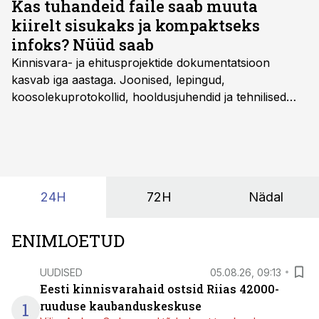
Kas tuhandeid faile saab muuta
kiirelt sisukaks ja kompaktseks
infoks? Nüüd saab
Kinnisvara- ja ehitusprojektide dokumentatsioon
kasvab iga aastaga. Joonised, lepingud,
koosolekuprotokollid, hooldusjuhendid ja tehnilised
kirjeldused kogunevad erinevatesse süsteemidesse
ning lõpuks on tükk tegu, et üldse aru saada, kus
midagi asub. Ent see kõik saab tehisintellekti abiga olla
kordades lihtsam.
24H
72H
Nädal
ENIMLOETUD
UUDISED
05.08.26, 09:13
Eesti kinnisvarahaid ostsid Riias 42000-
1
ruuduse kaubanduskeskuse