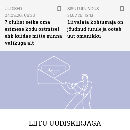
ST
UUDISED
SISUTURUNDUS
04.08.26, 06:30
31.07.26, 12:13
7 olulist seika oma
Liivalaia kohtumaja on
esimese kodu ostmisel
jõudnud turule ja ootab
ehk kuidas mitte minna
uut omanikku
valikuga alt
LIITU UUDISKIRJAGA