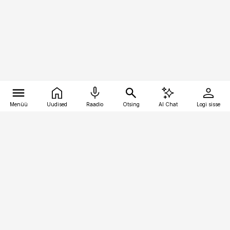
Menüü
Uudised
Raadio
Otsing
AI Chat
Logi sisse
Vana-Lõuna 39/1, 19094 Tallinn
(+372) 667 0111
kinnisvarauudised@kinnisvarauudised.ee
Telli
Reklaam
Firmast