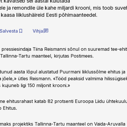
kavatseb sel aastal kulutada
le ja remondile üle kahe miljardi krooni, mis toob suve
 kaasa liiklushäireid Eesti põhimaanteedel.
Salvesta
Vihja
pressiesindaja Tiina Reismanni sõnul on suuremad tee-ehit
Tallinna-Tartu maanteel, kirjutas Postimees.
nud aasta lõpul alustatud Puurmani liiklussõlme ehitus ja u
a jõele,» ütles Reismann. «Tööd peaksid valmima hilissügise
ujuneb ligi 150 miljonit krooni.»
e ehitusrahast katab 82 protsenti Euroopa Liidu ühtekuulu
 Ehitus.
maks projektiks Tallinna-Tartu maanteel on Vaida-Aruvalla n