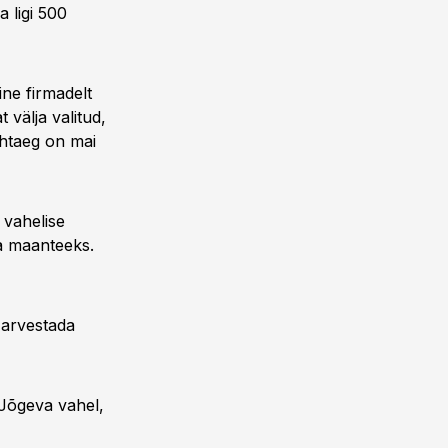
 ligi 500
ne firmadelt
 välja valitud,
ähtaeg on mai
 vahelise
ega maanteeks.
l arvestada
 Jõgeva vahel,