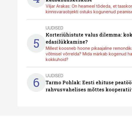
Viljar Arakas: On heameel tõdeda, et taasko
kinnisvaraobjekti ostuks kogunenud peamisel
UUDISED
Korteriühistute valus dilemma: ko
5
edasilükkamine?
Millest koosneb hoone pikaajaline remondik
võtmisel võrrelda? Mida märkab kogenud hal
kokkuhoid?
UUDISED
6
Tarmo Pohlak: Eesti ehituse peatöö
rahvusvahelises mõttes kooperatii