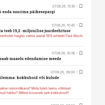
07.08.26, 13:35
ti enda suurima päikesepargi
07.08.26, 10:45
a teeb 19,2 -miljonilise juurdeehituse
nholmi haigla) valmis aastal 1913 arhitekt Paul Alischi
07.08.26, 10:38
 saab maaelu edendamise meede
07.08.26, 08:00
dilemma: kokkuhoid või kulude
aline remondikava? Mida tuleb laenu võtmisel
ud haldur? Millest koosneb tark kokkuhoid?