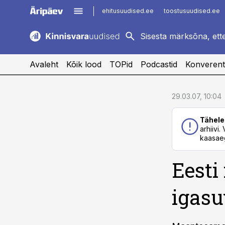
ehitusuudised.ee
toostusuudised.ee
kaubandus.ee
imelineajalugu.ee
logistikauudised.ee
imelineteadus.ee
Avaleht
Kõik lood
TOPid
Podcastid
Konverent
cebook
cebook
29.03.07, 10:04
Twitter)
Twitter)
Tähele
kedIn
kedIn
arhiivi
kaasaeg
ail
ail
Eesti
k
k
igasu