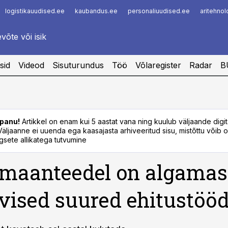
logistikauudised.ee
kaubandus.ee
personaliuudised.ee
aritehno
Infopank
Radar
sid
Videod
Sisuturundus
Töö
Võlaregister
Radar
B
panu!
Artikkel on enam kui 5 aastat vana ning kuulub väljaande digi
. Väljaanne ei uuenda ega kaasajasta arhiveeritud sisu, mistõttu võib ol
sete allikatega tutvumine
 maanteedel on algamas
vised suured ehitustöö