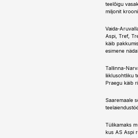
teelõigu vasa
miljonit kroon
Vaida-Aruvall
Aspi, Tref, Tr
käib pakkumis
esimene nädal
Tallinna-Narv
liiklusohtliku
Praegu käib ri
Saaremaale sõi
teelaiendustö
Tülikamaks mu
kus AS Aspi r