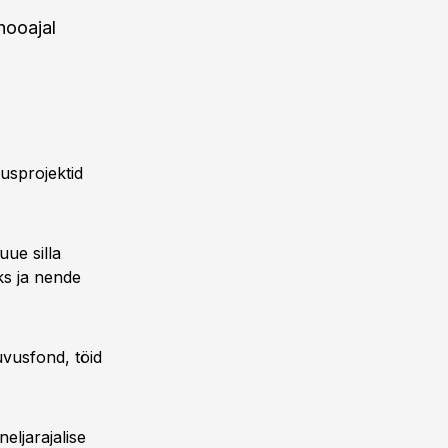
hooajal
usprojektid
ue silla
ks ja nende
vusfond, töid
eljarajalise