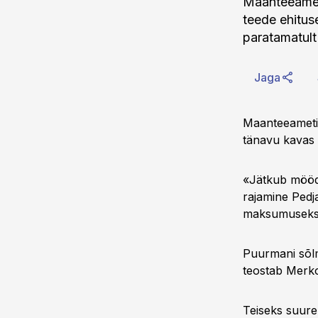
Maanteeamet 
teede ehituse
paratamatult
Jaga
Maanteeameti 
tänavu kavas 
«Jätkub möödu
rajamine Pedj
maksumuseks k
Puurmani sõlm
teostab Merko
Teiseks suure