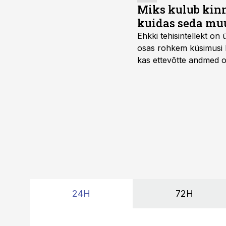
Miks kulub kinn
kuidas seda mu
Ehkki tehisintellekt on
osas rohkem küsimusi ku
kas ettevõtte andmed on 
suudaks.
24H
72H