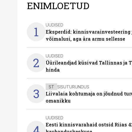
ENIMLOETUD
UUDISED
1
Eksperdid: kinnisvarainvesteering
võimalusi, aga ära armu sellesse
UUDISED
2
Üürileandjad küsivad Tallinnas ja T
hinda
ST
SISUTURUNDUS
3
Liivalaia kohtumaja on jõudnud turu
omanikku
UUDISED
Eesti kinnisvarahaid ostsid Riias 
4
kaubanduskeskuse