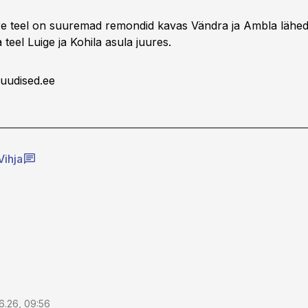
e teel on suuremad remondid kavas Vändra ja Ambla lähed
 teel Luige ja Kohila asula juures.
uudised.ee
Vihja
6.26, 09:56