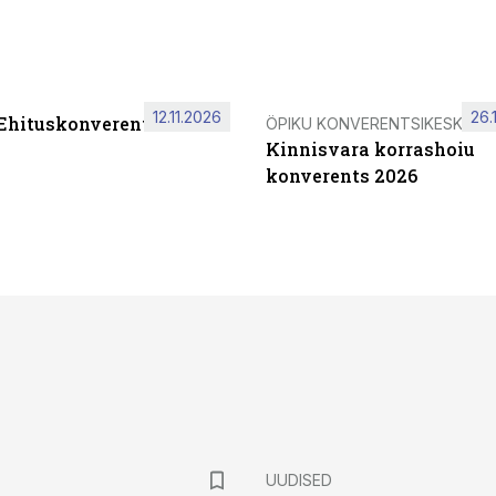
12.11.2026
26.
 Ehituskonverents 2026
ÖPIKU KONVERENTSIKESKUS
Kinnisvara korrashoiu
konverents 2026
UUDISED