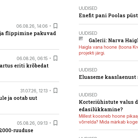
UUDISED
Enefit pani Poolas püs
06.08.26, 14:06
 ja flippimine pakuvad
UUDISED
Galerii: Narva Haigl
Haigla vana hoone (toona Kree
projekti järgi.
06.08.26, 06:15
artus eriti krõbedat
UUDISED
Eluaseme kaaslaenust
31.07.26, 12:13
UUDISED
le ja ootab uut
Korteriühistute valus 
edasilükkamine?
Millest koosneb hoone pikaaj
võrrelda? Mida märkab kogen
05.08.26, 09:13
42000-ruuduse