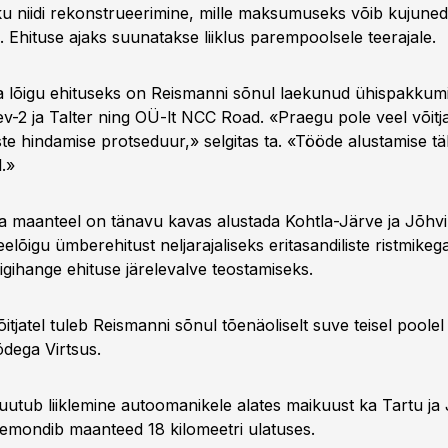
ku niidi rekonstrueerimine, mille maksumuseks võib kujuneda
i. Ehituse ajaks suunatakse liiklus parempoolsele teerajale.
a lõigu ehituseks on Reismanni sõnul laekunud ühispakkumi
ev-2 ja Talter ning OÜ-lt NCC Road. «Praegu pole veel võitjat
te hindamise protseduur,» selgitas ta. «Tööde alustamise t
.»
a maanteel on tänavu kavas alustada Kohtla-Järve ja Jõhvi
 teelõigu ümberehitust neljarajaliseks eritasandiliste ristmik
igihange ehituse järelevalve teostamiseks.
tjatel tuleb Reismanni sõnul tõenäoliselt suve teisel poole
ödega Virtsus.
utub liiklemine autoomanikele alates maikuust ka Tartu ja
emondib maanteed 18 kilomeetri ulatuses.