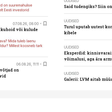
UUDISED
rd on suuremahulise
Said tudengiks? Siin o
t Eesti investorid
UUDISED
07.08.26, 08:00
Turul uputab uutest kor
kkuhoid või kulude
kibele
ava? Mida tuleb laenu
dur? Millest koosneb tark
UUDISED
Eksperdid: kinnisvarai
võimalusi, aga ära arm
06.08.26, 11:11
võtjad on
UUDISED
vid
Galerii: LVM aitab müü