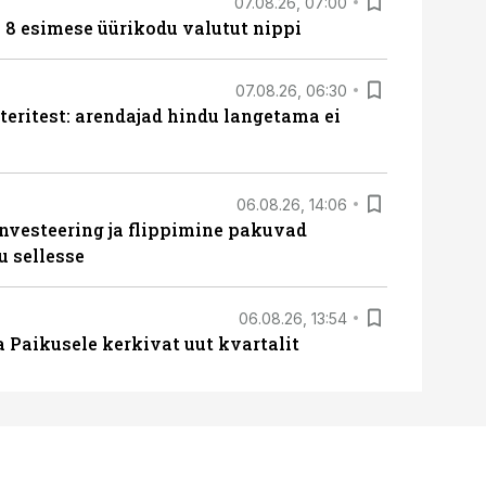
07.08.26, 07:00
n 8 esimese üürikodu valutut nippi
07.08.26, 06:30
teritest: arendajad hindu langetama ei
06.08.26, 14:06
nvesteering ja flippimine pakuvad
u sellesse
06.08.26, 13:54
a Paikusele kerkivat uut kvartalit