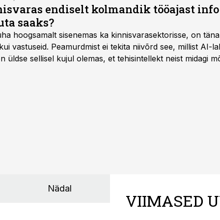
isvaras endiselt kolmandik tööajast info 
uta saaks?
 üha hoogsamalt sisenemas ka kinnisvarasektorisse, on täna
i vastuseid. Peamurdmist ei tekita niivõrd see, millist AI-l
üldse sellisel kujul olemas, et tehisintellekt neist midagi mõ
Nädal
VIIMASED U