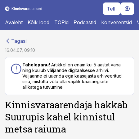
Telli
Avaleht
Kõik lood
TOPid
Podcastid
Konverentsid
cebook
cebook
Tagasi
Twitter)
Twitter)
16.04.07, 09:10
kedIn
kedIn
Tähelepanu!
Artikkel on enam kui 5 aastat vana
ning kuulub väljaande digitaalsesse arhiivi.
ail
ail
Väljaanne ei uuenda ega kaasajasta arhiveeritud
sisu, mistõttu võib olla vajalik kaasaegsete
k
k
allikatega tutvumine
Kinnisvaraarendaja hakkab
Suurupis kahel kinnistul
metsa raiuma