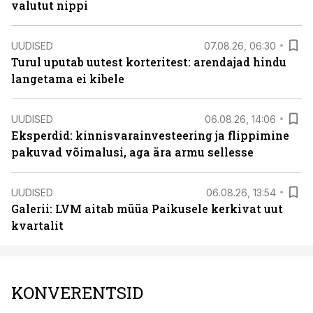
valutut nippi
UUDISED
07.08.26, 06:30
Turul uputab uutest korteritest: arendajad hindu
langetama ei kibele
UUDISED
06.08.26, 14:06
Eksperdid: kinnisvarainvesteering ja flippimine
pakuvad võimalusi, aga ära armu sellesse
UUDISED
06.08.26, 13:54
Galerii: LVM aitab müüa Paikusele kerkivat uut
kvartalit
KONVERENTSID