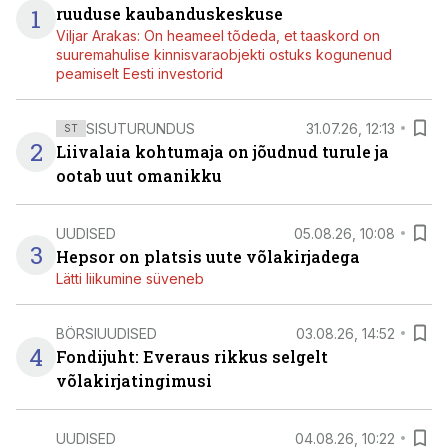
1
ruuduse kaubanduskeskuse
Viljar Arakas: On heameel tõdeda, et taaskord on
suuremahulise kinnisvaraobjekti ostuks kogunenud
peamiselt Eesti investorid
SISUTURUNDUS
31.07.26, 12:13
ST
2
Liivalaia kohtumaja on jõudnud turule ja
ootab uut omanikku
UUDISED
05.08.26, 10:08
3
Hepsor on platsis uute võlakirjadega
Lätti liikumine süveneb
BÖRSIUUDISED
03.08.26, 14:52
4
Fondijuht: Everaus rikkus selgelt
võlakirjatingimusi
UUDISED
04.08.26, 10:22