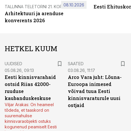
08.10.2026
Eesti Ehitusko
TALLINNA TELETORNI 21. KORRUSEL
Arhitektuuri ja arenduse
konverents 2026
HETKEL KUUM
UUDISED
SAATED
05.08.26, 09:13
03.08.26, 11:17
Eesti kinnisvarahaid
Arco Vara juht: Lõuna-
ostsid Riias 42000-
Euroopa inimesed
ruuduse
võivad tuua Eesti
kaubanduskeskuse
kinnisvaraturule uusi
Viljar Arakas: On heameel
ostjaid
tõdeda, et taaskord on
suuremahulise
kinnisvaraobjekti ostuks
kogunenud peamiselt Eesti