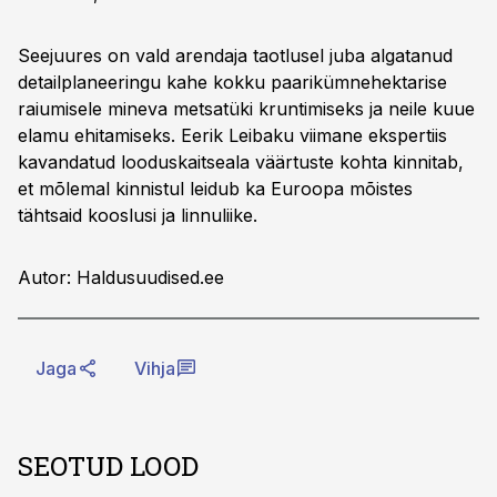
Seejuures on vald arendaja taotlusel juba algatanud
detailplaneeringu kahe kokku paarikümnehektarise
raiumisele mineva metsatüki kruntimiseks ja neile kuue
elamu ehitamiseks. Eerik Leibaku viimane ekspertiis
kavandatud looduskaitseala väärtuste kohta kinnitab,
et mõlemal kinnistul leidub ka Euroopa mõistes
tähtsaid kooslusi ja linnuliike.
Autor: Haldusuudised.ee
Jaga
Vihja
SEOTUD LOOD