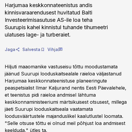
Harjumaa keskkonnateenistus andis
kinnisvaraarendusest huvitatud Balti
Investeerimisasutuse AS-ile loa teha
Suurupis kahel kinnistul tuhande tihumeetri
ulatuses lage- ja turberaiet.
Jaga
Salvesta
Vihja
Hiljuti maaomanike vastuseisu tõttu moodustamata
jäänud Suurupi looduskaitsealale raieloa väljastanud
Harjumaa keskkonnateenistuse planeeringute
peaspetsialist Ilmar Kaljurand nentis Eesti Päevalehele,
et teenistus pidi raieloa andmisel lähtuma
keskkonnaministeeriumi märtsikuisest otsusest, millega
jäeti Suurupi looduskaitseala vaatamata
loodusväärtustele majanduslikel kaalutlustel loomata.
"Selle otsuse tõttu ei olnud meil põhjust loa andmisest
keelduda," ütles ta.