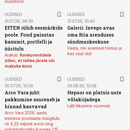
investorid
UUDISED
UUDISED
31.07.26, 06:30
31.07.26, 10:40
EfTEN rühib eesmärkide
Galerii: Invego avas
poole. Fond paisutas
oma Riia arenduses
kasumit, portfelli ja
sündmuskeskuse
üüritulu
Vaata, mis avamisel toimus ja
kes seal olid
Arakas:
Konkurentidele
ütlen, et tehke järele või
makske kinni
UUDISED
UUDISED
30.07.26, 10:00
05.08.26, 10:08
Arco Vara juht:
Hepsor on platsis uute
pakkumine suureneb ja
võlakirjadega
hinnad kasvavad
Lätti liikumine süveneb
Arco Vara 2026. aasta
esimese poolaasta müügitulu
oli 4,32 miljonit eurot ning
puhaskahjumiks kujunes 1,15