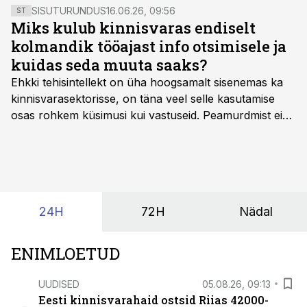
SISUTURUNDUS
16.06.26, 09:56
ST
Miks kulub kinnisvaras endiselt
kolmandik tööajast info otsimisele ja
kuidas seda muuta saaks?
Ehkki tehisintellekt on üha hoogsamalt sisenemas ka
kinnisvarasektorisse, on täna veel selle kasutamise
osas rohkem küsimusi kui vastuseid. Peamurdmist ei
tekita niivõrd see, millist AI-lahendust kasutada, vaid
kas ettevõtte andmed on üldse sellisel kujul olemas, et
tehisintellekt neist midagi mõistlikku välja lugeda
suudaks.
24H
72H
Nädal
ENIMLOETUD
UUDISED
05.08.26, 09:13
Eesti kinnisvarahaid ostsid Riias 42000-