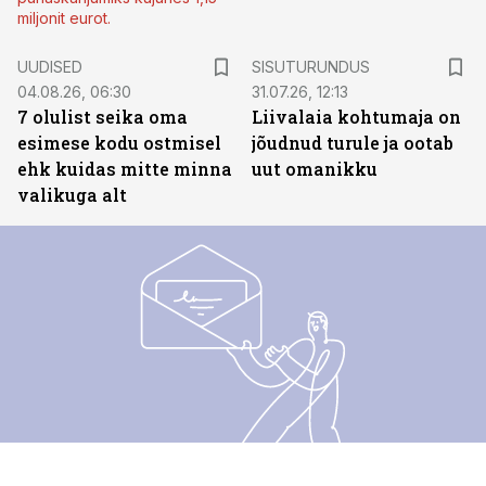
miljonit eurot.
ST
UUDISED
SISUTURUNDUS
04.08.26, 06:30
31.07.26, 12:13
7 olulist seika oma
Liivalaia kohtumaja on
esimese kodu ostmisel
jõudnud turule ja ootab
ehk kuidas mitte minna
uut omanikku
valikuga alt