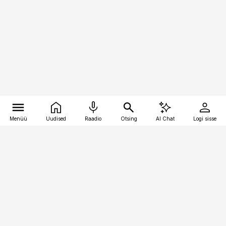
Menüü
Uudised
Raadio
Otsing
AI Chat
Logi sisse
Vana-Lõuna 39/1, 19094 Tallinn
(+372) 667 0111
kinnisvarauudised@kinnisvarauudised.ee
Telli
Reklaam