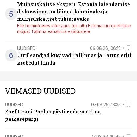
Muinsuskaitse ekspert: Estonia laiendamise
diskussioon on läinud lahmivaks ja
5
muinsuskaitset tühistavaks
Eile hommikuses intervjuus tuli juttu Estonia juurdeehituse
mõjust Tallinna vanalinna väärtustele
UUDISED
06.08.26, 06:15
6
Üürileandjad küsivad Tallinnas ja Tartus eriti
krõbedat hinda
VIIMASED UUDISED
UUDISED
07.08.26, 13:35
Enefit pani Poolas püsti enda suurima
päikesepargi
UUDISED
07.08.26, 10:45