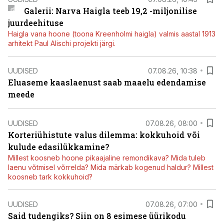
Galerii: Narva Haigla teeb 19,2 -miljonilise
juurdeehituse
Haigla vana hoone (toona Kreenholmi haigla) valmis aastal 1913
arhitekt Paul Alischi projekti järgi.
UUDISED
07.08.26, 10:38
Eluaseme kaaslaenust saab maaelu edendamise
meede
UUDISED
07.08.26, 08:00
Korteriühistute valus dilemma: kokkuhoid või
kulude edasilükkamine?
Millest koosneb hoone pikaajaline remondikava? Mida tuleb
laenu võtmisel võrrelda? Mida märkab kogenud haldur? Millest
koosneb tark kokkuhoid?
UUDISED
07.08.26, 07:00
Said tudengiks? Siin on 8 esimese üürikodu