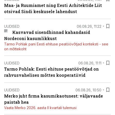
Maa- ja Ruumiamet ning Eesti Arhitektide Liit
otsivad Sindi keskusele lahendust
UUDISED
06.08.26, 11:22
Kasvavad sisendhinnad kahandasid
Nordeconi kasumlikkust
Tarmo Pohlak pani Eesti ehituse peatöövõtjad konteksti - see
on mõttekoht
UUDISED
06.08.26, 11:11
Tarmo Pohlak: Eesti ehituse peatöövõtjad on
rahvusvahelises mõttes kooperatiivid
UUDISED
06.08.26, 10:50
Merko juht firma kasumikaotusest: väljavaade
paistab hea
Vaata Merko 2026. aasta II kvartali tulemusi