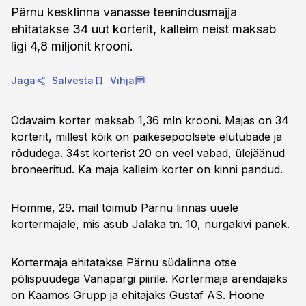
Pärnu kesklinna vanasse teenindusmajja
ehitatakse 34 uut korterit, kalleim neist maksab
ligi 4,8 miljonit krooni.
Jaga
Salvesta
Vihja
Odavaim korter maksab 1,36 mln krooni. Majas on 34
korterit, millest kõik on päikesepoolsete elutubade ja
rõdudega. 34st korterist 20 on veel vabad, ülejäänud
broneeritud. Ka maja kalleim korter on kinni pandud.
Homme, 29. mail toimub Pärnu linnas uuele
kortermajale, mis asub Jalaka tn. 10, nurgakivi panek.
Kortermaja ehitatakse Pärnu südalinna otse
põlispuudega Vanapargi piirile. Kortermaja arendajaks
on Kaamos Grupp ja ehitajaks Gustaf AS. Hoone