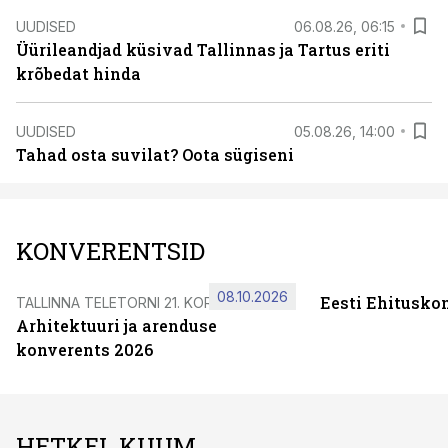
UUDISED
06.08.26, 06:15
Üürileandjad küsivad Tallinnas ja Tartus eriti
krõbedat hinda
UUDISED
05.08.26, 14:00
Tahad osta suvilat? Oota sügiseni
KONVERENTSID
08.10.2026
Eesti Ehitusko
TALLINNA TELETORNI 21. KORRUSEL
Arhitektuuri ja arenduse
konverents 2026
HETKEL KUUM