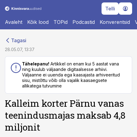
Telli
Avaleht
Kõik lood
TOPid
Podcastid
Konverentsid
cebook
cebook
Tagasi
Twitter)
Twitter)
28.05.07, 13:37
kedIn
kedIn
Tähelepanu!
Artikkel on enam kui 5 aastat vana
ning kuulub väljaande digitaalsesse arhiivi.
ail
ail
Väljaanne ei uuenda ega kaasajasta arhiveeritud
sisu, mistõttu võib olla vajalik kaasaegsete
k
k
allikatega tutvumine
Kalleim korter Pärnu vanas
teenindusmajas maksab 4,8
miljonit