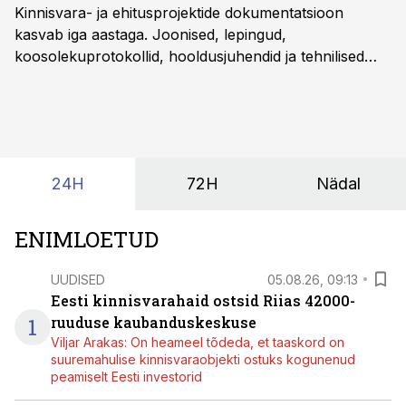
Kinnisvara- ja ehitusprojektide dokumentatsioon
kasvab iga aastaga. Joonised, lepingud,
koosolekuprotokollid, hooldusjuhendid ja tehnilised
kirjeldused kogunevad erinevatesse süsteemidesse
ning lõpuks on tükk tegu, et üldse aru saada, kus
midagi asub. Ent see kõik saab tehisintellekti abiga olla
kordades lihtsam.
24H
72H
Nädal
ENIMLOETUD
UUDISED
05.08.26, 09:13
Eesti kinnisvarahaid ostsid Riias 42000-
1
ruuduse kaubanduskeskuse
Viljar Arakas: On heameel tõdeda, et taaskord on
suuremahulise kinnisvaraobjekti ostuks kogunenud
peamiselt Eesti investorid