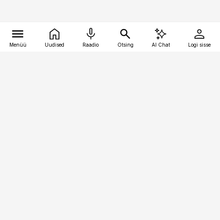
Menüü
Uudised
Raadio
Otsing
AI Chat
Logi sisse
Vana-Lõuna 39/1, 19094 Tallinn
(+372) 667 0111
kinnisvarauudised@kinnisvarauudised.ee
Telli
Reklaam
Firmast
Sisu kasutamisõigused
Ajakirjaniku
eetikakoodeks
Üldtingimused
Privaatsustingimused
Küpsiste poliitika
KKK