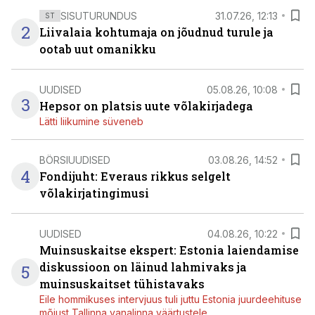
SISUTURUNDUS
31.07.26, 12:13
ST
2
Liivalaia kohtumaja on jõudnud turule ja
ootab uut omanikku
UUDISED
05.08.26, 10:08
3
Hepsor on platsis uute võlakirjadega
Lätti liikumine süveneb
BÖRSIUUDISED
03.08.26, 14:52
4
Fondijuht: Everaus rikkus selgelt
võlakirjatingimusi
UUDISED
04.08.26, 10:22
Muinsuskaitse ekspert: Estonia laiendamise
diskussioon on läinud lahmivaks ja
5
muinsuskaitset tühistavaks
Eile hommikuses intervjuus tuli juttu Estonia juurdeehituse
mõjust Tallinna vanalinna väärtustele