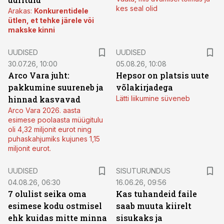
kes seal olid
Arakas:
Konkurentidele
ütlen, et tehke järele või
makske kinni
UUDISED
UUDISED
30.07.26, 10:00
05.08.26, 10:08
Arco Vara juht:
Hepsor on platsis uute
pakkumine suureneb ja
võlakirjadega
hinnad kasvavad
Lätti liikumine süveneb
Arco Vara 2026. aasta
esimese poolaasta müügitulu
oli 4,32 miljonit eurot ning
puhaskahjumiks kujunes 1,15
miljonit eurot.
ST
UUDISED
SISUTURUNDUS
04.08.26, 06:30
16.06.26, 09:56
7 olulist seika oma
Kas tuhandeid faile
esimese kodu ostmisel
saab muuta kiirelt
ehk kuidas mitte minna
sisukaks ja