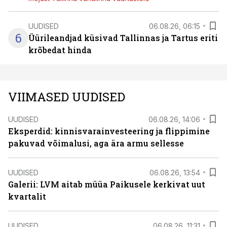
UUDISED
06.08.26, 06:15
6
Üürileandjad küsivad Tallinnas ja Tartus eriti
krõbedat hinda
VIIMASED UUDISED
UUDISED
06.08.26, 14:06
Eksperdid: kinnisvarainvesteering ja flippimine
pakuvad võimalusi, aga ära armu sellesse
UUDISED
06.08.26, 13:54
Galerii: LVM aitab müüa Paikusele kerkivat uut
kvartalit
UUDISED
06.08.26, 11:31