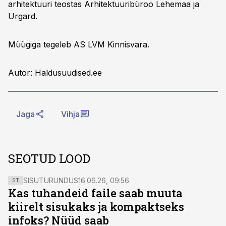
arhitektuuri teostas Arhitektuuribüroo Lehemaa ja
Urgard.
Müügiga tegeleb AS LVM Kinnisvara.
Autor: Haldusuudised.ee
Jaga
Vihja
SEOTUD LOOD
SISUTURUNDUS
16.06.26, 09:56
ST
Kas tuhandeid faile saab muuta
kiirelt sisukaks ja kompaktseks
infoks? Nüüd saab