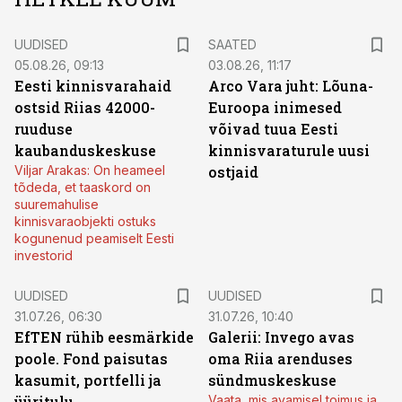
UUDISED
SAATED
05.08.26, 09:13
03.08.26, 11:17
Eesti kinnisvarahaid
Arco Vara juht: Lõuna-
ostsid Riias 42000-
Euroopa inimesed
ruuduse
võivad tuua Eesti
kaubanduskeskuse
kinnisvaraturule uusi
Viljar Arakas: On heameel
ostjaid
tõdeda, et taaskord on
suuremahulise
kinnisvaraobjekti ostuks
kogunenud peamiselt Eesti
investorid
UUDISED
UUDISED
31.07.26, 06:30
31.07.26, 10:40
EfTEN rühib eesmärkide
Galerii: Invego avas
poole. Fond paisutas
oma Riia arenduses
kasumit, portfelli ja
sündmuskeskuse
üüritulu
Vaata, mis avamisel toimus ja