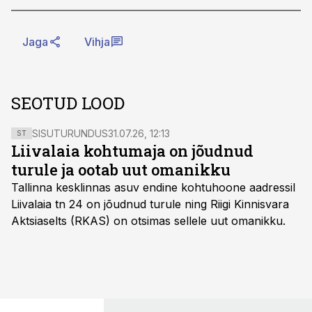
Jaga
Vihja
SEOTUD LOOD
SISUTURUNDUS
31.07.26, 12:13
ST
Liivalaia kohtumaja on jõudnud
turule ja ootab uut omanikku
Tallinna kesklinnas asuv endine kohtuhoone aadressil
Liivalaia tn 24 on jõudnud turule ning Riigi Kinnisvara
Aktsiaselts (RKAS) on otsimas sellele uut omanikku.