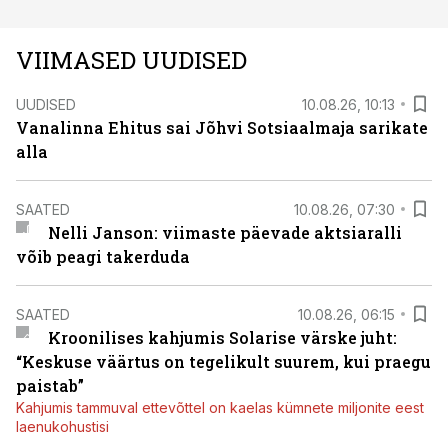
VIIMASED UUDISED
UUDISED
10.08.26, 10:13
Vanalinna Ehitus sai Jõhvi Sotsiaalmaja sarikate
alla
SAATED
10.08.26, 07:30
Nelli Janson: viimaste päevade aktsiaralli
võib peagi takerduda
SAATED
10.08.26, 06:15
Kroonilises kahjumis Solarise värske juht:
“Keskuse väärtus on tegelikult suurem, kui praegu
paistab”
Kahjumis tammuval ettevõttel on kaelas kümnete miljonite eest
laenukohustisi