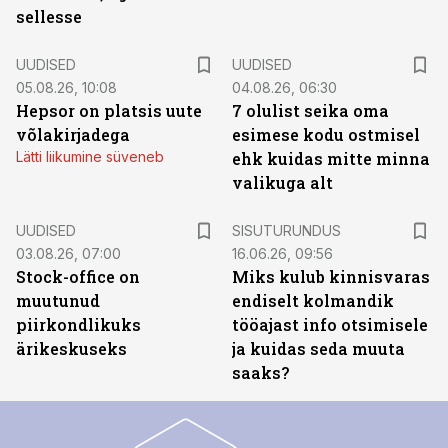
sellesse
UUDISED
UUDISED
05.08.26, 10:08
04.08.26, 06:30
Hepsor on platsis uute
7 olulist seika oma
võlakirjadega
esimese kodu ostmisel
Lätti liikumine süveneb
ehk kuidas mitte minna
valikuga alt
ST
UUDISED
SISUTURUNDUS
03.08.26, 07:00
16.06.26, 09:56
Stock-office on
Miks kulub kinnisvaras
muutunud
endiselt kolmandik
piirkondlikuks
tööajast info otsimisele
ärikeskuseks
ja kuidas seda muuta
saaks?