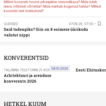
Millest koosneb hoone pikaajaline remondikava? Mida tuleb
laenu võtmisel võrrelda? Mida märkab kogenud haldur? Millest
koosneb tark kokkuhoid?
UUDISED
07.08.26, 07:00
Said tudengiks? Siin on 8 esimese üürikodu
valutut nippi
KONVERENTSID
08.10.2026
Eesti Ehitusko
TALLINNA TELETORNI 21. KORRUSEL
Arhitektuuri ja arenduse
konverents 2026
HETKEL KUUM