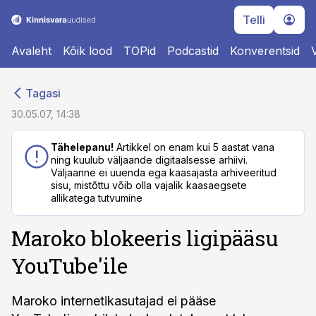
Telli
Avaleht
Kõik lood
TOPid
Podcastid
Konverentsid
cebook
cebook
Tagasi
Twitter)
Twitter)
30.05.07, 14:38
kedIn
kedIn
Tähelepanu!
Artikkel on enam kui 5 aastat vana
ning kuulub väljaande digitaalsesse arhiivi.
ail
ail
Väljaanne ei uuenda ega kaasajasta arhiveeritud
sisu, mistõttu võib olla vajalik kaasaegsete
k
k
allikatega tutvumine
Maroko blokeeris ligipääsu
YouTube'ile
Maroko internetikasutajad ei pääse