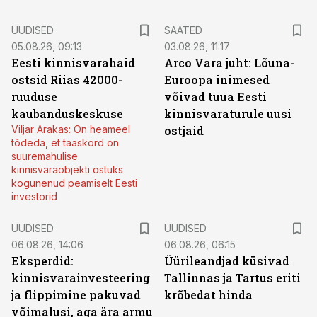
UUDISED
SAATED
05.08.26, 09:13
03.08.26, 11:17
Eesti kinnisvarahaid
Arco Vara juht: Lõuna-
ostsid Riias 42000-
Euroopa inimesed
ruuduse
võivad tuua Eesti
kaubanduskeskuse
kinnisvaraturule uusi
Viljar Arakas: On heameel
ostjaid
tõdeda, et taaskord on
suuremahulise
kinnisvaraobjekti ostuks
kogunenud peamiselt Eesti
investorid
UUDISED
UUDISED
06.08.26, 14:06
06.08.26, 06:15
Eksperdid:
Üürileandjad küsivad
kinnisvarainvesteering
Tallinnas ja Tartus eriti
ja flippimine pakuvad
krõbedat hinda
võimalusi, aga ära armu