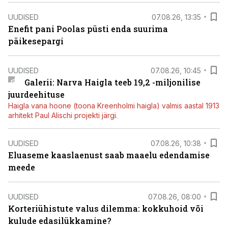
UUDISED
07.08.26, 13:35
Enefit pani Poolas püsti enda suurima
päikesepargi
UUDISED
07.08.26, 10:45
Galerii: Narva Haigla teeb 19,2 -miljonilise
juurdeehituse
Haigla vana hoone (toona Kreenholmi haigla) valmis aastal 1913
arhitekt Paul Alischi projekti järgi.
UUDISED
07.08.26, 10:38
Eluaseme kaaslaenust saab maaelu edendamise
meede
UUDISED
07.08.26, 08:00
Korteriühistute valus dilemma: kokkuhoid või
kulude edasilükkamine?