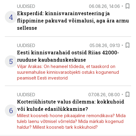
UUDISED
06.08.26, 14:06
Eksperdid: kinnisvarainvesteering ja
4
flippimine pakuvad võimalusi, aga ära armu
sellesse
UUDISED
05.08.26, 09:13
Eesti kinnisvarahaid ostsid Riias 42000-
5
ruuduse kaubanduskeskuse
Viljar Arakas: On heameel tõdeda, et taaskord on
suuremahulise kinnisvaraobjekti ostuks kogunenud
peamiselt Eesti investorid
UUDISED
07.08.26, 08:00
Korteriühistute valus dilemma: kokkuhoid
6
või kulude edasilükkamine?
Millest koosneb hoone pikaajaline remondikava? Mida
tuleb laenu võtmisel võrrelda? Mida märkab kogenud
haldur? Millest koosneb tark kokkuhoid?