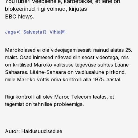
YouTube'i veebilehele, kardetakse, et lehe on
blokeerinud riigi võimud, kirjutas
BBC News.
Jaga
Salvesta
Vihja
Marokolased ei ole videojagamisesaiti näinud alates 25.
maist. Osad inimesed näevad siin seost videotega, mis
on kriitilised Maroko valitsuse tegevuse suhtes Lääne-
Sahaaras. Lääne-Sahaara on vaidlusalune piirkond,
mille Maroko võttis oma kontrolli alla 1975. aastal.
Riigi kontrolli all olev Maroc Telecom teatas, et
tegemist on tehnilise probleemiga.
Autor: Haldusuudised.ee