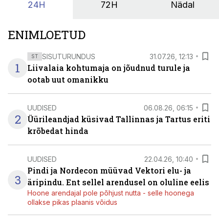
24H
72H
Nädal
ENIMLOETUD
SISUTURUNDUS
31.07.26, 12:13
ST
1
Liivalaia kohtumaja on jõudnud turule ja
ootab uut omanikku
UUDISED
06.08.26, 06:15
2
Üürileandjad küsivad Tallinnas ja Tartus eriti
krõbedat hinda
UUDISED
22.04.26, 10:40
Pindi ja Nordecon müüvad Vektori elu- ja
3
äripindu. Ent sellel arendusel on oluline eelis
Hoone arendajal pole põhjust nutta - selle hoonega
ollakse pikas plaanis võidus