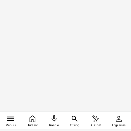
Menüü
Uudised
Raadio
Otsing
AI Chat
Logi sisse