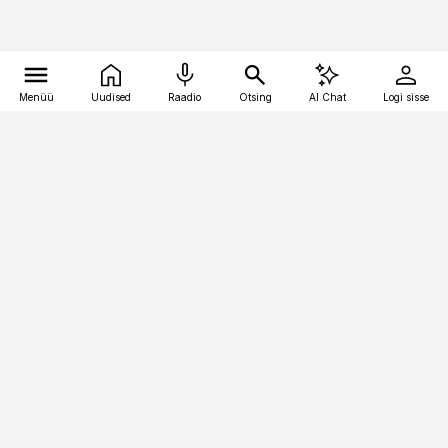
Menüü
Uudised
Raadio
Otsing
AI Chat
Logi sisse
Vana-Lõuna 39/1, 19094 Tallinn
(+372) 667 0111
kinnisvarauudised@kinnisvarauudised.ee
Telli
Reklaam
Firmast
Sisu kasutamisõigused
Ajakirjaniku
eetikakoodeks
Üldtingimused
Privaatsustingimused