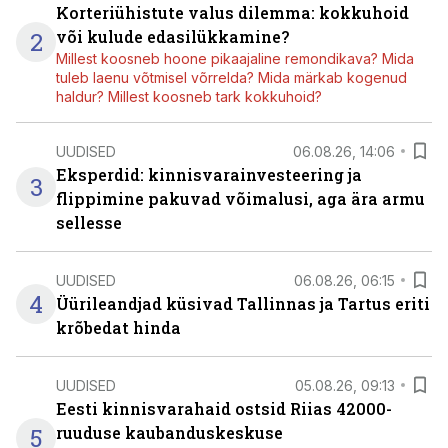
Korteriühistute valus dilemma: kokkuhoid
2
või kulude edasilükkamine?
Millest koosneb hoone pikaajaline remondikava? Mida
tuleb laenu võtmisel võrrelda? Mida märkab kogenud
haldur? Millest koosneb tark kokkuhoid?
UUDISED
06.08.26, 14:06
Eksperdid: kinnisvarainvesteering ja
3
flippimine pakuvad võimalusi, aga ära armu
sellesse
UUDISED
06.08.26, 06:15
4
Üürileandjad küsivad Tallinnas ja Tartus eriti
krõbedat hinda
UUDISED
05.08.26, 09:13
Eesti kinnisvarahaid ostsid Riias 42000-
5
ruuduse kaubanduskeskuse