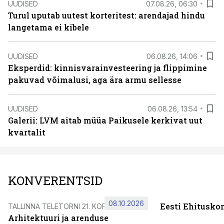
UUDISED
07.08.26, 06:30
Turul uputab uutest korteritest: arendajad hindu
langetama ei kibele
UUDISED
06.08.26, 14:06
Eksperdid: kinnisvarainvesteering ja flippimine
pakuvad võimalusi, aga ära armu sellesse
UUDISED
06.08.26, 13:54
Galerii: LVM aitab müüa Paikusele kerkivat uut
kvartalit
KONVERENTSID
08.10.2026
Eesti Ehitusko
TALLINNA TELETORNI 21. KORRUSEL
Arhitektuuri ja arenduse