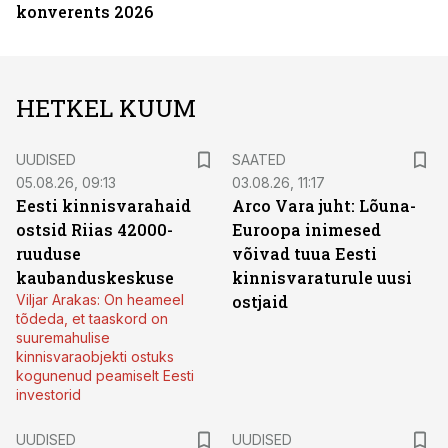
konverents 2026
HETKEL KUUM
UUDISED
SAATED
05.08.26, 09:13
03.08.26, 11:17
Eesti kinnisvarahaid
Arco Vara juht: Lõuna-
ostsid Riias 42000-
Euroopa inimesed
ruuduse
võivad tuua Eesti
kaubanduskeskuse
kinnisvaraturule uusi
Viljar Arakas: On heameel
ostjaid
tõdeda, et taaskord on
suuremahulise
kinnisvaraobjekti ostuks
kogunenud peamiselt Eesti
investorid
UUDISED
UUDISED