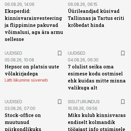
06.08.26, 14:06
06.08.26, 06:15
Eksperdid:
Üürileandjad küsivad
kinnisvarainvesteering
Tallinnas ja Tartus eriti
ja flippimine pakuvad
krõbedat hinda
võimalusi, aga ära armu
sellesse
UUDISED
UUDISED
05.08.26, 10:08
04.08.26, 06:30
Hepsor on platsis uute
7 olulist seika oma
võlakirjadega
esimese kodu ostmisel
Lätti liikumine süveneb
ehk kuidas mitte minna
valikuga alt
ST
UUDISED
SISUTURUNDUS
03.08.26, 07:00
16.06.26, 09:56
Stock-office on
Miks kulub kinnisvaras
muutunud
endiselt kolmandik
piirkondlikuks
tööajast info otsimisele