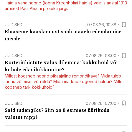
Haigla vana hoone (toona Kreenholmi haigla) valmis aastal 1913
arhitekt Paul Alischi projekti järgi.
UUDISED
07.08.26, 10:38
Eluaseme kaaslaenust saab maaelu edendamise
meede
UUDISED
07.08.26, 08:00
Korteriühistute valus dilemma: kokkuhoid või
kulude edasilükkamine?
Millest koosneb hoone pikaajaline remondikava? Mida tuleb
laenu võtmisel võrrelda? Mida märkab kogenud haldur? Millest
koosneb tark kokkuhoid?
UUDISED
07.08.26, 07:00
Said tudengiks? Siin on 8 esimese üürikodu
valutut nippi