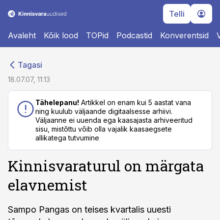
Telli
Avaleht
Kõik lood
TOPid
Podcastid
Konverentsid
cebook
cebook
Tagasi
Twitter)
Twitter)
18.07.07, 11:13
kedIn
kedIn
Tähelepanu!
Artikkel on enam kui 5 aastat vana
ning kuulub väljaande digitaalsesse arhiivi.
ail
ail
Väljaanne ei uuenda ega kaasajasta arhiveeritud
sisu, mistõttu võib olla vajalik kaasaegsete
k
k
allikatega tutvumine
Kinnisvaraturul on märgata
elavnemist
Sampo Pangas on teises kvartalis uuesti