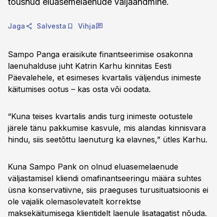
tõusnud eluasemelaenude väljaandmine.
Jaga
Salvesta
Vihja
Sampo Panga eraisikute finantseerimise osakonna
laenuhalduse juht Katrin Karhu kinnitas Eesti
Päevalehele, et esimeses kvartalis väljendus inimeste
käitumises ootus – kas osta või oodata.
“Kuna teises kvartalis andis turg inimeste ootustele
järele tänu pakkumise kasvule, mis alandas kinnisvara
hindu, siis seetõttu laenuturg ka elavnes,” ütles Karhu.
Kuna Sampo Pank on olnud eluasemelaenude
väljastamisel kliendi omafinantseeringu määra suhtes
üsna konservatiivne, siis praeguses turusituatsioonis ei
ole vajalik olemasolevatelt korrektse
maksekäitumisega klientidelt laenule lisatagatist nõuda.