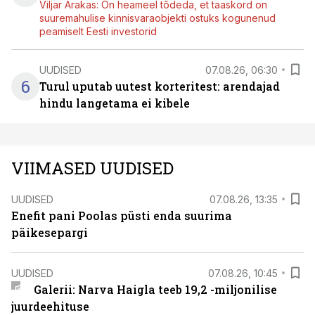
Viljar Arakas: On heameel tõdeda, et taaskord on
suuremahulise kinnisvaraobjekti ostuks kogunenud
peamiselt Eesti investorid
UUDISED
07.08.26, 06:30
6
Turul uputab uutest korteritest: arendajad
hindu langetama ei kibele
VIIMASED UUDISED
UUDISED
07.08.26, 13:35
Enefit pani Poolas püsti enda suurima
päikesepargi
UUDISED
07.08.26, 10:45
Galerii: Narva Haigla teeb 19,2 -miljonilise
juurdeehituse