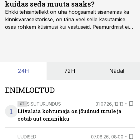
kuidas seda muuta saaks?
Ehkki tehisintellekt on üha hoogsamalt sisenemas ka
kinnisvarasektorisse, on täna veel selle kasutamise
osas rohkem küsimusi kui vastuseid. Peamurdmist ei
tekita niivõrd see, millist AI-lahendust kasutada, vaid
kas ettevõtte andmed on üldse sellisel kujul olemas, et
tehisintellekt neist midagi mõistlikku välja lugeda
suudaks.
24H
72H
Nädal
ENIMLOETUD
SISUTURUNDUS
31.07.26, 12:13
ST
1
Liivalaia kohtumaja on jõudnud turule ja
ootab uut omanikku
UUDISED
07.08.26, 08:00