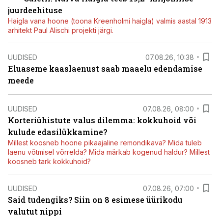
juurdeehituse
Haigla vana hoone (toona Kreenholmi haigla) valmis aastal 1913
arhitekt Paul Alischi projekti järgi.
UUDISED
07.08.26, 10:38
Eluaseme kaaslaenust saab maaelu edendamise
meede
UUDISED
07.08.26, 08:00
Korteriühistute valus dilemma: kokkuhoid või
kulude edasilükkamine?
Millest koosneb hoone pikaajaline remondikava? Mida tuleb
laenu võtmisel võrrelda? Mida märkab kogenud haldur? Millest
koosneb tark kokkuhoid?
UUDISED
07.08.26, 07:00
Said tudengiks? Siin on 8 esimese üürikodu
valutut nippi