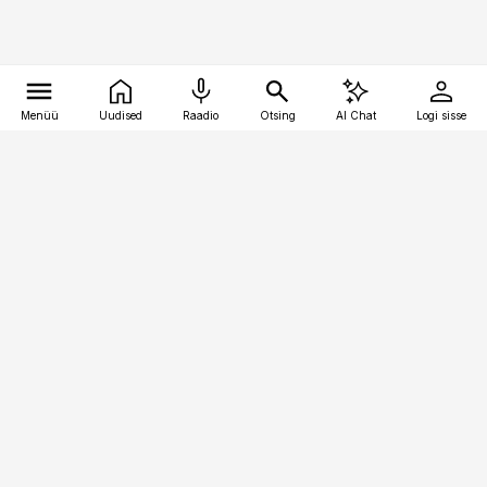
Menüü
Uudised
Raadio
Otsing
AI Chat
Logi sisse
Vana-Lõuna 39/1, 19094 Tallinn
(+372) 667 0111
kinnisvarauudised@kinnisvarauudised.ee
Telli
Reklaam
Firmast
Sisu kasutamisõigused
Ajakirjaniku
eetikakoodeks
Üldtingimused
Privaatsustingimused