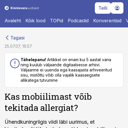
Telli
Avaleht
Kõik lood
TOPid
Podcastid
Konverentsid
cebook
cebook
Tagasi
Twitter)
Twitter)
25.07.07, 16:57
kedIn
kedIn
Tähelepanu!
Artikkel on enam kui 5 aastat vana
ning kuulub väljaande digitaalsesse arhiivi.
ail
ail
Väljaanne ei uuenda ega kaasajasta arhiveeritud
sisu, mistõttu võib olla vajalik kaasaegsete
k
k
allikatega tutvumine
Kas mobiilimast võib
tekitada allergiat?
Ühendkuningriigis viidi läbi uurimus, et