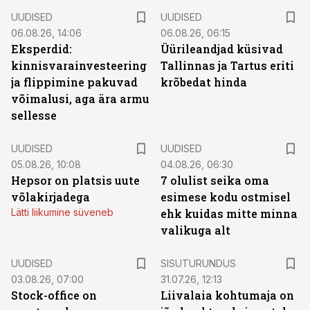
UUDISED
UUDISED
06.08.26, 14:06
06.08.26, 06:15
Eksperdid:
Üürileandjad küsivad
kinnisvarainvesteering
Tallinnas ja Tartus eriti
ja flippimine pakuvad
krõbedat hinda
võimalusi, aga ära armu
sellesse
UUDISED
UUDISED
05.08.26, 10:08
04.08.26, 06:30
Hepsor on platsis uute
7 olulist seika oma
võlakirjadega
esimese kodu ostmisel
Lätti liikumine süveneb
ehk kuidas mitte minna
valikuga alt
ST
UUDISED
SISUTURUNDUS
03.08.26, 07:00
31.07.26, 12:13
Stock-office on
Liivalaia kohtumaja on