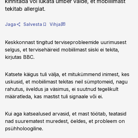
kinnitada või lükata ümber väide, et mobiilimast
tekitab allergiat.
Jaga
Salvesta
Vihja
Keskkonnast tingitud terviseprobleemide uurimusest
selgus, et tervisehäireid mobiilimast siiski ei tekita,
kirjutas BBC.
Katsete käigus tuli välja, et mitukümmend inimest, kes
uskusid, et mobiilimast tekitas neil sümptomeid, nagu
rahutus, iiveldus ja väsimus, ei suutnud tegelikult
määratleda, kas mastist tuli signaale või ei.
Kui aga katsealused arvasid, et mast töötab, teatasid
nad suurematest muredest, öeldes, et probleem on
psühholoogiline.