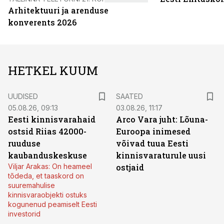
Arhitektuuri ja arenduse
konverents 2026
HETKEL KUUM
UUDISED
SAATED
05.08.26, 09:13
03.08.26, 11:17
Eesti kinnisvarahaid
Arco Vara juht: Lõuna-
ostsid Riias 42000-
Euroopa inimesed
ruuduse
võivad tuua Eesti
kaubanduskeskuse
kinnisvaraturule uusi
Viljar Arakas: On heameel
ostjaid
tõdeda, et taaskord on
suuremahulise
kinnisvaraobjekti ostuks
kogunenud peamiselt Eesti
investorid