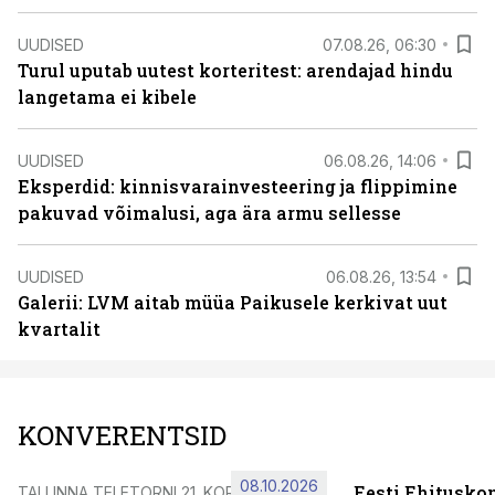
UUDISED
07.08.26, 06:30
Turul uputab uutest korteritest: arendajad hindu
langetama ei kibele
UUDISED
06.08.26, 14:06
Eksperdid: kinnisvarainvesteering ja flippimine
pakuvad võimalusi, aga ära armu sellesse
UUDISED
06.08.26, 13:54
Galerii: LVM aitab müüa Paikusele kerkivat uut
kvartalit
KONVERENTSID
08.10.2026
Eesti Ehitusko
TALLINNA TELETORNI 21. KORRUSEL