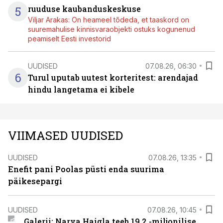
5
ruuduse kaubanduskeskuse
Viljar Arakas: On heameel tõdeda, et taaskord on
suuremahulise kinnisvaraobjekti ostuks kogunenud
peamiselt Eesti investorid
UUDISED
07.08.26, 06:30
6
Turul uputab uutest korteritest: arendajad
hindu langetama ei kibele
VIIMASED UUDISED
UUDISED
07.08.26, 13:35
Enefit pani Poolas püsti enda suurima
päikesepargi
UUDISED
07.08.26, 10:45
Galerii: Narva Haigla teeb 19,2 -miljonilise