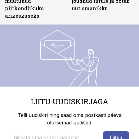
muutunud
jõudnud turule ja ootab
piirkondlikuks
uut omanikku
ärikeskuseks
LIITU UUDISKIRJAGA
Telli uudiskiri ning saad oma postkasti päeva
olulisemad uudised.
Liitun