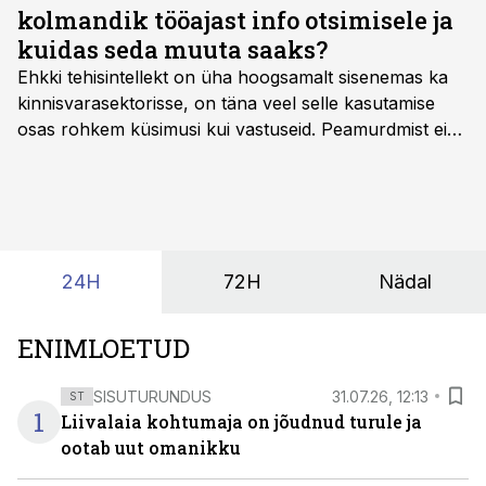
kolmandik tööajast info otsimisele ja
kuidas seda muuta saaks?
Ehkki tehisintellekt on üha hoogsamalt sisenemas ka
kinnisvarasektorisse, on täna veel selle kasutamise
osas rohkem küsimusi kui vastuseid. Peamurdmist ei
tekita niivõrd see, millist AI-lahendust kasutada, vaid
kas ettevõtte andmed on üldse sellisel kujul olemas, et
tehisintellekt neist midagi mõistlikku välja lugeda
suudaks.
24H
72H
Nädal
ENIMLOETUD
SISUTURUNDUS
31.07.26, 12:13
ST
1
Liivalaia kohtumaja on jõudnud turule ja
ootab uut omanikku