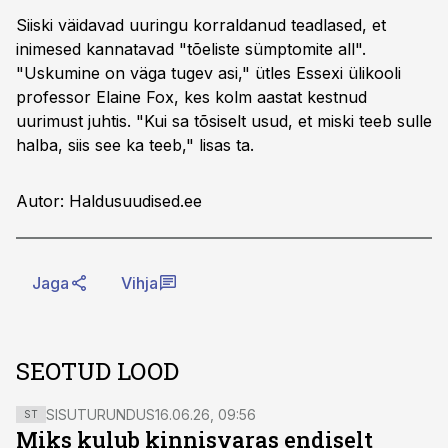
Siiski väidavad uuringu korraldanud teadlased, et
inimesed kannatavad "tõeliste sümptomite all".
"Uskumine on väga tugev asi," ütles Essexi ülikooli
professor Elaine Fox, kes kolm aastat kestnud
uurimust juhtis. "Kui sa tõsiselt usud, et miski teeb sulle
halba, siis see ka teeb," lisas ta.
Autor: Haldusuudised.ee
Jaga
Vihja
SEOTUD LOOD
SISUTURUNDUS
16.06.26, 09:56
ST
Miks kulub kinnisvaras endiselt