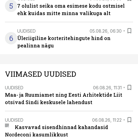
5
7 olulist seika oma esimese kodu ostmisel
ehk kuidas mitte minna valikuga alt
UUDISED
05.08.26, 06:30
6
Üleriigiline korteritehingute hind on
pealinna nägu
VIIMASED UUDISED
UUDISED
06.08.26, 11:31
Maa- ja Ruumiamet ning Eesti Arhitektide Liit
otsivad Sindi keskusele lahendust
UUDISED
06.08.26, 11:22
Kasvavad sisendhinnad kahandasid
Nordeconi kasumlikkust