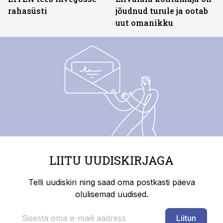
rahasüsti
jõudnud turule ja ootab
uut omanikku
LIITU UUDISKIRJAGA
Telli uudiskiri ning saad oma postkasti päeva
olulisemad uudised.
Liitun