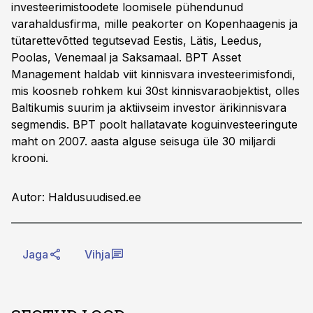
investeerimistoodete loomisele pühendunud
varahaldusfirma, mille peakorter on Kopenhaagenis ja
tütarettevõtted tegutsevad Eestis, Lätis, Leedus,
Poolas, Venemaal ja Saksamaal. BPT Asset
Management haldab viit kinnisvara investeerimisfondi,
mis koosneb rohkem kui 30st kinnisvaraobjektist, olles
Baltikumis suurim ja aktiivseim investor ärikinnisvara
segmendis. BPT poolt hallatavate koguinvesteeringute
maht on 2007. aasta alguse seisuga üle 30 miljardi
krooni.
Autor: Haldusuudised.ee
Jaga
Vihja