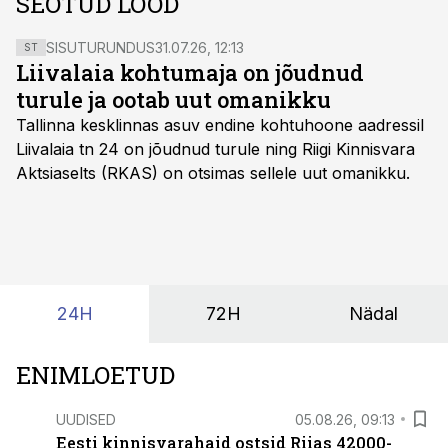
SEOTUD LOOD
SISUTURUNDUS
31.07.26, 12:13
ST
Liivalaia kohtumaja on jõudnud
turule ja ootab uut omanikku
Tallinna kesklinnas asuv endine kohtuhoone aadressil
Liivalaia tn 24 on jõudnud turule ning Riigi Kinnisvara
Aktsiaselts (RKAS) on otsimas sellele uut omanikku.
24H
72H
Nädal
ENIMLOETUD
UUDISED
05.08.26, 09:13
Eesti kinnisvarahaid ostsid Riias 42000-