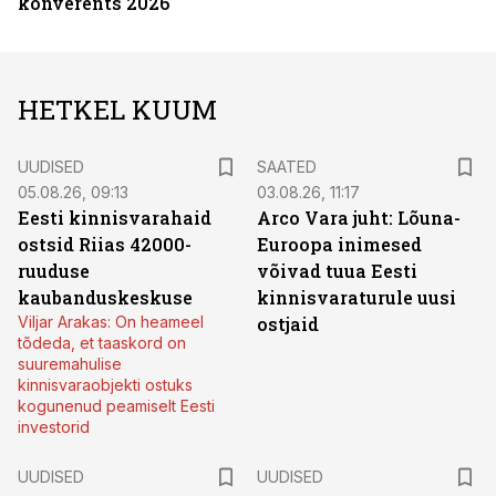
konverents 2026
HETKEL KUUM
UUDISED
SAATED
05.08.26, 09:13
03.08.26, 11:17
Eesti kinnisvarahaid
Arco Vara juht: Lõuna-
ostsid Riias 42000-
Euroopa inimesed
ruuduse
võivad tuua Eesti
kaubanduskeskuse
kinnisvaraturule uusi
Viljar Arakas: On heameel
ostjaid
tõdeda, et taaskord on
suuremahulise
kinnisvaraobjekti ostuks
kogunenud peamiselt Eesti
investorid
UUDISED
UUDISED