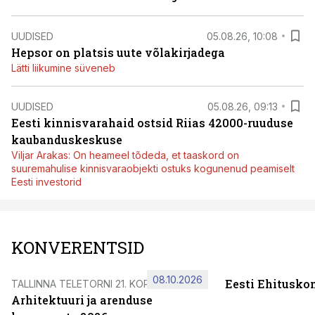
UUDISED
05.08.26, 10:08
Hepsor on platsis uute võlakirjadega
Lätti liikumine süveneb
UUDISED
05.08.26, 09:13
Eesti kinnisvarahaid ostsid Riias 42000-ruuduse
kaubanduskeskuse
Viljar Arakas: On heameel tõdeda, et taaskord on
suuremahulise kinnisvaraobjekti ostuks kogunenud peamiselt
Eesti investorid
KONVERENTSID
08.10.2026
Eesti Ehitusko
TALLINNA TELETORNI 21. KORRUSEL
Arhitektuuri ja arenduse