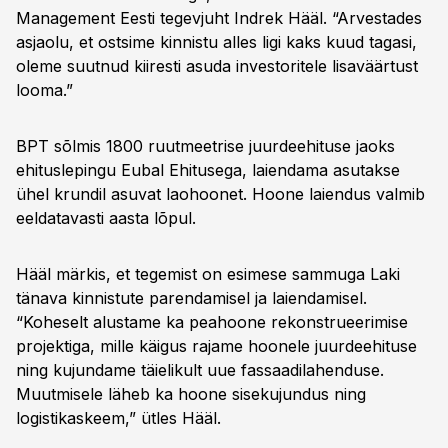
Management Eesti tegevjuht Indrek Hääl. “Arvestades
asjaolu, et ostsime kinnistu alles ligi kaks kuud tagasi,
oleme suutnud kiiresti asuda investoritele lisaväärtust
looma.”
BPT sõlmis 1800 ruutmeetrise juurdeehituse jaoks
ehituslepingu Eubal Ehitusega, laiendama asutakse
ühel krundil asuvat laohoonet. Hoone laiendus valmib
eeldatavasti aasta lõpul.
Hääl märkis, et tegemist on esimese sammuga Laki
tänava kinnistute parendamisel ja laiendamisel.
“Koheselt alustame ka peahoone rekonstrueerimise
projektiga, mille käigus rajame hoonele juurdeehituse
ning kujundame täielikult uue fassaadilahenduse.
Muutmisele läheb ka hoone sisekujundus ning
logistikaskeem,” ütles Hääl.