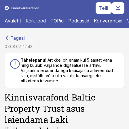
Telli
Avaleht
Kõik lood
TOPid
Podcastid
Konverentsid
cebook
cebook
Tagasi
Twitter)
Twitter)
07.08.07, 12:43
kedIn
kedIn
Tähelepanu!
Artikkel on enam kui 5 aastat vana
ning kuulub väljaande digitaalsesse arhiivi.
ail
ail
Väljaanne ei uuenda ega kaasajasta arhiveeritud
sisu, mistõttu võib olla vajalik kaasaegsete
k
k
allikatega tutvumine
Kinnisvarafond Baltic
Property Trust asus
laiendama Laki