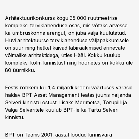
Arhitektuurikonkurss kogu 35 000 ruutmeetrise
kompleksi terviklahenduse osas, mis võtaks arvesse
ka ümbruskonna arengut, on juba välja kuulutatud.
Huvi arhitektuurse terviklahenduse väljapakkumisele
on suur ning hetkel käivad läbirääkimised erinevate
võimalike arhitektidega, ütles Hääl. Kokku kuulub
kompleksi kolm kinnistust ning hoonetes on kokku üle
80 üürnikku.
Eestis rohkem kui 1,4 miljardi krooni väärtuses varasid
haldav BPT Asset Management teatas juunis neljanda
Selveri kinnistu ostust. Lisaks Merimetsa, Torupilli ja
Valga Selveritele kuulub BPT-le ka Tartu Selveri
kinnistu.
BPT on Taanis 2001. aastal loodud kinnisvara