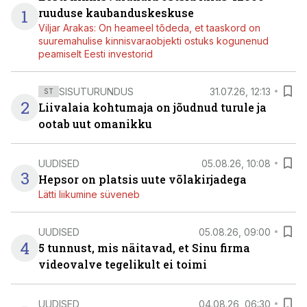
1
ruuduse kaubanduskeskuse
Viljar Arakas: On heameel tõdeda, et taaskord on
suuremahulise kinnisvaraobjekti ostuks kogunenud
peamiselt Eesti investorid
SISUTURUNDUS
31.07.26, 12:13
ST
2
Liivalaia kohtumaja on jõudnud turule ja
ootab uut omanikku
UUDISED
05.08.26, 10:08
3
Hepsor on platsis uute võlakirjadega
Lätti liikumine süveneb
UUDISED
05.08.26, 09:00
4
5 tunnust, mis näitavad, et Sinu firma
videovalve tegelikult ei toimi
UUDISED
04.08.26, 06:30