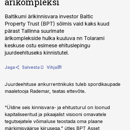
ärikompleksi
Baltikumi ärikinnisvara investor Baltic
Property Trust (BPT) sõlmis vaid kaks kuud
pärast Tallinna suurimate
ärikomplekside hulka kuuluva nn Tolarami
keskuse ostu esimese ehituslepingu
juurdeehituseks kinnistutel.
Jaga
Salvesta
Vihja
Juurdeehituse ankurrentnikuks tuleb spordikaupade
maaletooja Rademar, teatas ettevõte.
“Üldine seis kinnisvara- ja ehitusturul on loonud
kapitaliseeritud ja pikaajalist visiooni omavatele
tegutsejatele võimaluse teostada oma plaane
märkimisväärse kiirusega,” ütles BPT Asset