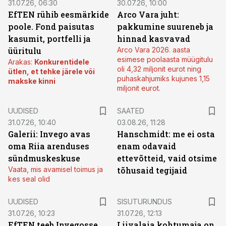
31.07.26, 06:30
30.07.26, 10:00
EfTEN rühib eesmärkide
Arco Vara juht:
poole. Fond paisutas
pakkumine suureneb ja
kasumit, portfelli ja
hinnad kasvavad
üüritulu
Arco Vara 2026. aasta
esimese poolaasta müügitulu
Arakas:
Konkurentidele
oli 4,32 miljonit eurot ning
ütlen, et tehke järele või
puhaskahjumiks kujunes 1,15
makske kinni
miljonit eurot.
UUDISED
SAATED
31.07.26, 10:40
03.08.26, 11:28
Galerii: Invego avas
Hanschmidt: me ei osta
oma Riia arenduses
enam odavaid
sündmuskeskuse
ettevõtteid, vaid otsime
Vaata, mis avamisel toimus ja
tõhusaid tegijaid
kes seal olid
ST
UUDISED
SISUTURUNDUS
31.07.26, 10:23
31.07.26, 12:13
EfTEN teeb Invegosse
Liivalaia kohtumaja on