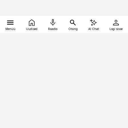
Menüü
Uudised
Raadio
Otsing
AI Chat
Logi sisse
Vana-Lõuna 39/1, 19094 Tallinn
(+372) 667 0111
kinnisvarauudised@kinnisvarauudised.ee
Telli
Reklaam
Firmast
Sisu kasutamisõigused
Ajakirjaniku
eetikakoodeks
Üldtingimused
Privaatsustingimused