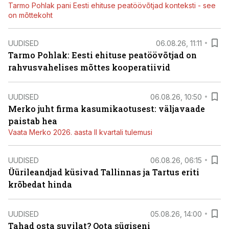
Tarmo Pohlak pani Eesti ehituse peatöövõtjad konteksti - see
on mõttekoht
UUDISED
06.08.26, 11:11
Tarmo Pohlak: Eesti ehituse peatöövõtjad on
rahvusvahelises mõttes kooperatiivid
UUDISED
06.08.26, 10:50
Merko juht firma kasumikaotusest: väljavaade
paistab hea
Vaata Merko 2026. aasta II kvartali tulemusi
UUDISED
06.08.26, 06:15
Üürileandjad küsivad Tallinnas ja Tartus eriti
krõbedat hinda
UUDISED
05.08.26, 14:00
Tahad osta suvilat? Oota sügiseni