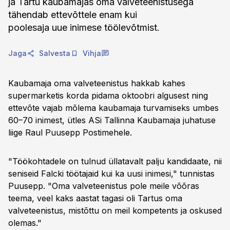
ja Tartu kaubamajas oma valveteenistusega
tähendab ettevõttele enam kui
poolesaja uue inimese töölevõtmist.
Jaga
Salvesta
Vihja
Kaubamaja oma valveteenistus hakkab kahes
supermarketis korda pidama oktoobri algusest ning
ettevõte vajab mõlema kaubamaja turvamiseks umbes
60–70 inimest, ütles ASi Tallinna Kaubamaja juhatuse
liige Raul Puusepp Postimehele.
"Töökohtadele on tulnud üllatavalt palju kandidaate, nii
seniseid Falcki töötajaid kui ka uusi inimesi," tunnistas
Puusepp. "Oma valveteenistus pole meile võõras
teema, veel kaks aastat tagasi oli Tartus oma
valveteenistus, mistõttu on meil kompetents ja oskused
olemas."