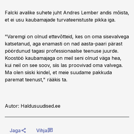
Falcki avalike suhete juht Andres Lember andis mõista,
et ei usu kaubamajade turvateenistuste pikka iga.
"Varemgi on olnud ettevõtteid, kes on oma sisevalvega
katsetanud, aga enamasti on nad aasta-paari pärast
pöördunud tagasi professionaalse teenuse juurde.
Koostöö kaubamajaga on meil seni olnud väga hea,
kui neil on see soov, siis las proovivad oma valvega.
Ma olen siiski kindel, et meie suudame pakkuda
paremat teenust," rääkis ta.
Autor: Haldusuudised.ee
Jaga
Vihja