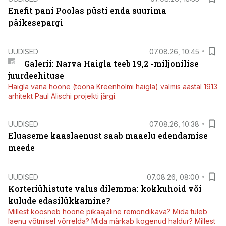
Enefit pani Poolas püsti enda suurima
päikesepargi
UUDISED
07.08.26, 10:45
Galerii: Narva Haigla teeb 19,2 -miljonilise
juurdeehituse
Haigla vana hoone (toona Kreenholmi haigla) valmis aastal 1913
arhitekt Paul Alischi projekti järgi.
UUDISED
07.08.26, 10:38
Eluaseme kaaslaenust saab maaelu edendamise
meede
UUDISED
07.08.26, 08:00
Korteriühistute valus dilemma: kokkuhoid või
kulude edasilükkamine?
Millest koosneb hoone pikaajaline remondikava? Mida tuleb
laenu võtmisel võrrelda? Mida märkab kogenud haldur? Millest