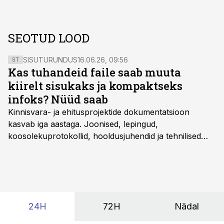
SEOTUD LOOD
SISUTURUNDUS
16.06.26, 09:56
ST
Kas tuhandeid faile saab muuta
kiirelt sisukaks ja kompaktseks
infoks? Nüüd saab
Kinnisvara- ja ehitusprojektide dokumentatsioon
kasvab iga aastaga. Joonised, lepingud,
koosolekuprotokollid, hooldusjuhendid ja tehnilised
kirjeldused kogunevad erinevatesse süsteemidesse
ning lõpuks on tükk tegu, et üldse aru saada, kus
midagi asub. Ent see kõik saab tehisintellekti abiga olla
kordades lihtsam.
24H
72H
Nädal