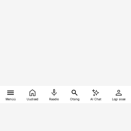
Menüü
Uudised
Raadio
Otsing
AI Chat
Logi sisse
Vana-Lõuna 39/1, 19094 Tallinn