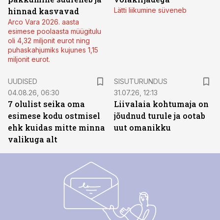
hinnad kasvavad
Lätti liikumine süveneb
Arco Vara 2026. aasta
esimese poolaasta müügitulu
oli 4,32 miljonit eurot ning
puhaskahjumiks kujunes 1,15
miljonit eurot.
ST
UUDISED
SISUTURUNDUS
04.08.26, 06:30
31.07.26, 12:13
7 olulist seika oma
Liivalaia kohtumaja on
esimese kodu ostmisel
jõudnud turule ja ootab
ehk kuidas mitte minna
uut omanikku
valikuga alt