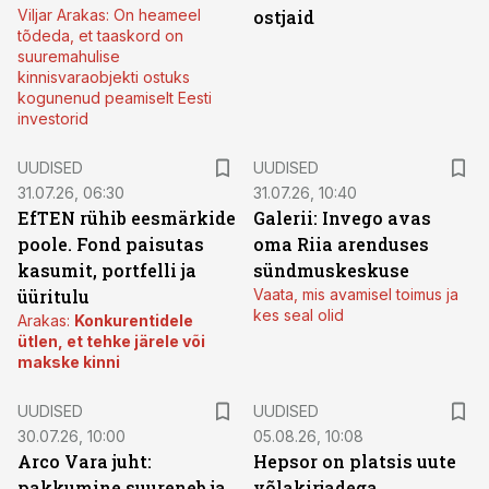
Viljar Arakas: On heameel
ostjaid
tõdeda, et taaskord on
suuremahulise
kinnisvaraobjekti ostuks
kogunenud peamiselt Eesti
investorid
UUDISED
UUDISED
31.07.26, 06:30
31.07.26, 10:40
EfTEN rühib eesmärkide
Galerii: Invego avas
poole. Fond paisutas
oma Riia arenduses
kasumit, portfelli ja
sündmuskeskuse
üüritulu
Vaata, mis avamisel toimus ja
kes seal olid
Arakas:
Konkurentidele
ütlen, et tehke järele või
makske kinni
UUDISED
UUDISED
30.07.26, 10:00
05.08.26, 10:08
Arco Vara juht:
Hepsor on platsis uute
pakkumine suureneb ja
võlakirjadega