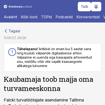
Telli
Avaleht
Kõik lood
TOPid
Podcastid
Konverentsid
cebook
cebook
Tagasi
Twitter)
Twitter)
11.09.07, 09:26
kedIn
kedIn
Tähelepanu!
Artikkel on enam kui 5 aastat vana
ning kuulub väljaande digitaalsesse arhiivi.
ail
ail
Väljaanne ei uuenda ega kaasajasta arhiveeritud
sisu, mistõttu võib olla vajalik kaasaegsete
k
k
allikatega tutvumine
Kaubamaja toob majja oma
turvameeskonna
Falcki turvatöötajate asendamine Tallinna