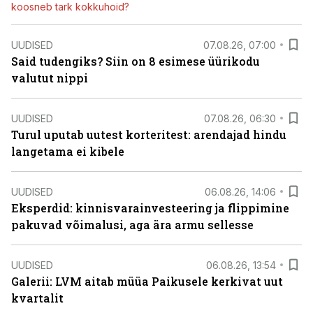
koosneb tark kokkuhoid?
UUDISED
07.08.26, 07:00
Said tudengiks? Siin on 8 esimese üürikodu
valutut nippi
UUDISED
07.08.26, 06:30
Turul uputab uutest korteritest: arendajad hindu
langetama ei kibele
UUDISED
06.08.26, 14:06
Eksperdid: kinnisvarainvesteering ja flippimine
pakuvad võimalusi, aga ära armu sellesse
UUDISED
06.08.26, 13:54
Galerii: LVM aitab müüa Paikusele kerkivat uut
kvartalit