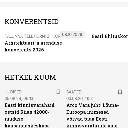
KONVERENTSID
08.10.2026
Eesti Ehitusko
TALLINNA TELETORNI 21. KORRUSEL
Arhitektuuri ja arenduse
konverents 2026
HETKEL KUUM
UUDISED
SAATED
05.08.26, 09:13
03.08.26, 11:17
Eesti kinnisvarahaid
Arco Vara juht: Lõuna-
ostsid Riias 42000-
Euroopa inimesed
ruuduse
võivad tuua Eesti
kaubanduskeskuse
kinnisvaraturule uusi