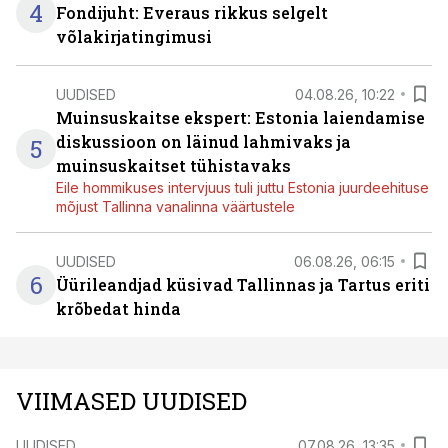
4
Fondijuht: Everaus rikkus selgelt
võlakirjatingimusi
UUDISED
04.08.26, 10:22
Muinsuskaitse ekspert: Estonia laiendamise
diskussioon on läinud lahmivaks ja
5
muinsuskaitset tühistavaks
Eile hommikuses intervjuus tuli juttu Estonia juurdeehituse
mõjust Tallinna vanalinna väärtustele
UUDISED
06.08.26, 06:15
6
Üürileandjad küsivad Tallinnas ja Tartus eriti
krõbedat hinda
VIIMASED UUDISED
UUDISED
07.08.26, 13:35