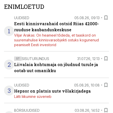
ENIMLOETUD
UUDISED
05.08.26, 09:13
Eesti kinnisvarahaid ostsid Riias 42000-
1
ruuduse kaubanduskeskuse
Viljar Arakas: On heameel tõdeda, et taaskord on
suuremahulise kinnisvaraobjekti ostuks kogunenud
peamiselt Eesti investorid
SISUTURUNDUS
31.07.26, 12:13
ST
2
Liivalaia kohtumaja on jõudnud turule ja
ootab uut omanikku
UUDISED
05.08.26, 10:08
3
Hepsor on platsis uute võlakirjadega
Lätti liikumine süveneb
BÖRSIUUDISED
03.08.26, 14:52