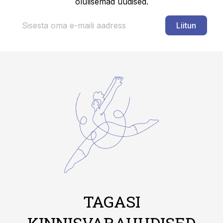
olulisemad uudised.
Liitun
TAGASI
KINNISVARAUUDISED