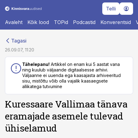
Telli
Avaleht
Kõik lood
TOPid
Podcastid
Konverentsid
cebook
cebook
Tagasi
Twitter)
Twitter)
26.09.07, 11:20
kedIn
kedIn
Tähelepanu!
Artikkel on enam kui 5 aastat vana
ning kuulub väljaande digitaalsesse arhiivi.
ail
ail
Väljaanne ei uuenda ega kaasajasta arhiveeritud
sisu, mistõttu võib olla vajalik kaasaegsete
k
k
allikatega tutvumine
Kuressaare Vallimaa tänava
eramajade asemele tulevad
ühiselamud