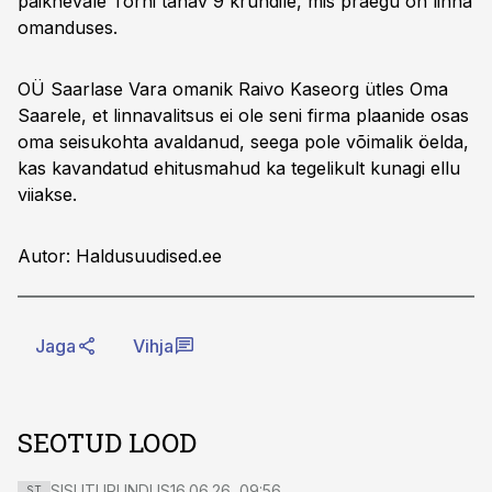
paiknevale Torni tänav 9 krundile, mis praegu on linna
omanduses.
OÜ Saarlase Vara omanik Raivo Kaseorg ütles Oma
Saarele, et linnavalitsus ei ole seni firma plaanide osas
oma seisukohta avaldanud, seega pole võimalik öelda,
kas kavandatud ehitusmahud ka tegelikult kunagi ellu
viiakse.
Autor: Haldusuudised.ee
Jaga
Vihja
SEOTUD LOOD
SISUTURUNDUS
16.06.26, 09:56
ST