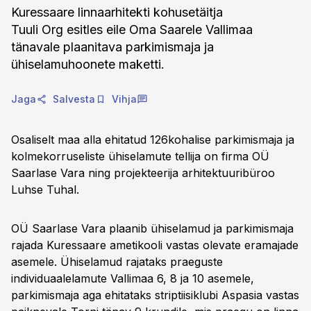
Kuressaare linnaarhitekti kohusetäitja
Tuuli Org esitles eile Oma Saarele Vallimaa
tänavale plaanitava parkimismaja ja
ühiselamuhoonete maketti.
Jaga
Salvesta
Vihja
Osaliselt maa alla ehitatud 126kohalise parkimismaja ja
kolmekorruseliste ühiselamute tellija on firma OÜ
Saarlase Vara ning projekteerija arhitektuuribüroo
Luhse Tuhal.
OÜ Saarlase Vara plaanib ühiselamud ja parkimismaja
rajada Kuressaare ametikooli vastas olevate eramajade
asemele. Ühiselamud rajataks praeguste
individuaalelamute Vallimaa 6, 8 ja 10 asemele,
parkimismaja aga ehitataks striptiisiklubi Aspasia vastas