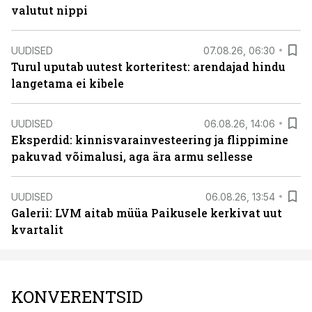
valutut nippi
UUDISED
07.08.26, 06:30
Turul uputab uutest korteritest: arendajad hindu
langetama ei kibele
UUDISED
06.08.26, 14:06
Eksperdid: kinnisvarainvesteering ja flippimine
pakuvad võimalusi, aga ära armu sellesse
UUDISED
06.08.26, 13:54
Galerii: LVM aitab müüa Paikusele kerkivat uut
kvartalit
KONVERENTSID