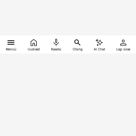
Menüü
Uudised
Raadio
Otsing
AI Chat
Logi sisse
Vana-Lõuna 39/1, 19094 Tallinn
(+372) 667 0111
kinnisvarauudised@kinnisvarauudised.ee
Telli
Reklaam
Firmast
Sisu kasutamisõigused
Ajakirjaniku