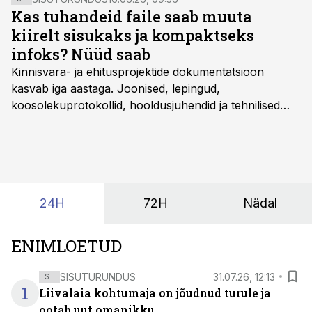
Kas tuhandeid faile saab muuta
kiirelt sisukaks ja kompaktseks
infoks? Nüüd saab
Kinnisvara- ja ehitusprojektide dokumentatsioon
kasvab iga aastaga. Joonised, lepingud,
koosolekuprotokollid, hooldusjuhendid ja tehnilised
kirjeldused kogunevad erinevatesse süsteemidesse
ning lõpuks on tükk tegu, et üldse aru saada, kus
midagi asub. Ent see kõik saab tehisintellekti abiga olla
kordades lihtsam.
24H
72H
Nädal
ENIMLOETUD
SISUTURUNDUS
31.07.26, 12:13
ST
1
Liivalaia kohtumaja on jõudnud turule ja
ootab uut omanikku