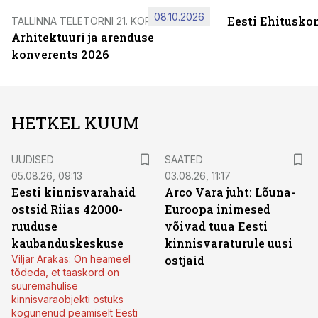
08.10.2026
Eesti Ehitusko
TALLINNA TELETORNI 21. KORRUSEL
Arhitektuuri ja arenduse
konverents 2026
HETKEL KUUM
UUDISED
SAATED
05.08.26, 09:13
03.08.26, 11:17
Eesti kinnisvarahaid
Arco Vara juht: Lõuna-
ostsid Riias 42000-
Euroopa inimesed
ruuduse
võivad tuua Eesti
kaubanduskeskuse
kinnisvaraturule uusi
Viljar Arakas: On heameel
ostjaid
tõdeda, et taaskord on
suuremahulise
kinnisvaraobjekti ostuks
kogunenud peamiselt Eesti