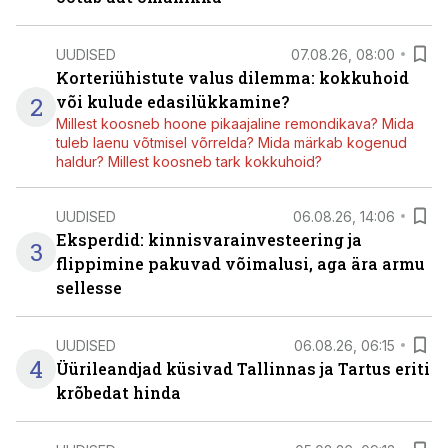
UUDISED
07.08.26, 08:00
Korteriühistute valus dilemma: kokkuhoid
2
või kulude edasilükkamine?
Millest koosneb hoone pikaajaline remondikava? Mida
tuleb laenu võtmisel võrrelda? Mida märkab kogenud
haldur? Millest koosneb tark kokkuhoid?
UUDISED
06.08.26, 14:06
Eksperdid: kinnisvarainvesteering ja
3
flippimine pakuvad võimalusi, aga ära armu
sellesse
UUDISED
06.08.26, 06:15
4
Üürileandjad küsivad Tallinnas ja Tartus eriti
krõbedat hinda