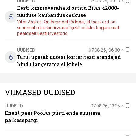
UUDISED
05.08.26, 09:13
Eesti kinnisvarahaid ostsid Riias 42000-
5
ruuduse kaubanduskeskuse
Viljar Arakas: On heameel tõdeda, et taaskord on
suuremahulise kinnisvaraobjekti ostuks kogunenud
peamiselt Eesti investorid
UUDISED
07.08.26, 06:30
6
Turul uputab uutest korteritest: arendajad
hindu langetama ei kibele
VIIMASED UUDISED
UUDISED
07.08.26, 13:35
Enefit pani Poolas püsti enda suurima
päikesepargi