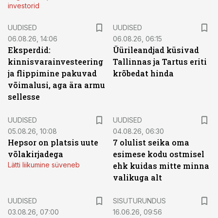
investorid
UUDISED
UUDISED
06.08.26, 14:06
06.08.26, 06:15
Eksperdid:
Üürileandjad küsivad
kinnisvarainvesteering
Tallinnas ja Tartus eriti
ja flippimine pakuvad
krõbedat hinda
võimalusi, aga ära armu
sellesse
UUDISED
UUDISED
05.08.26, 10:08
04.08.26, 06:30
Hepsor on platsis uute
7 olulist seika oma
võlakirjadega
esimese kodu ostmisel
Lätti liikumine süveneb
ehk kuidas mitte minna
valikuga alt
ST
UUDISED
SISUTURUNDUS
03.08.26, 07:00
16.06.26, 09:56