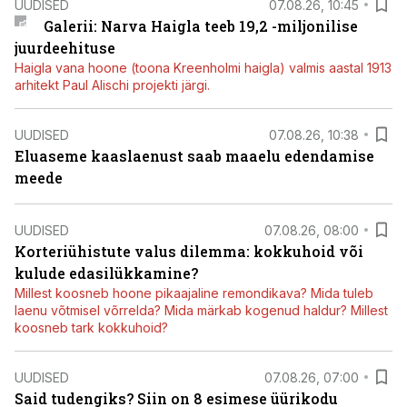
UUDISED
07.08.26, 10:45
Galerii: Narva Haigla teeb 19,2 -miljonilise
juurdeehituse
Haigla vana hoone (toona Kreenholmi haigla) valmis aastal 1913
arhitekt Paul Alischi projekti järgi.
UUDISED
07.08.26, 10:38
Eluaseme kaaslaenust saab maaelu edendamise
meede
UUDISED
07.08.26, 08:00
Korteriühistute valus dilemma: kokkuhoid või
kulude edasilükkamine?
Millest koosneb hoone pikaajaline remondikava? Mida tuleb
laenu võtmisel võrrelda? Mida märkab kogenud haldur? Millest
koosneb tark kokkuhoid?
UUDISED
07.08.26, 07:00
Said tudengiks? Siin on 8 esimese üürikodu