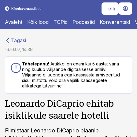
Telli
Avaleht
Kõik lood
TOPid
Podcastid
Konverentsid
cebook
cebook
Tagasi
Twitter)
Twitter)
16.10.07, 14:39
kedIn
kedIn
Tähelepanu!
Artikkel on enam kui 5 aastat vana
ning kuulub väljaande digitaalsesse arhiivi.
ail
ail
Väljaanne ei uuenda ega kaasajasta arhiveeritud
sisu, mistõttu võib olla vajalik kaasaegsete
k
k
allikatega tutvumine
Leonardo DiCaprio ehitab
isiklikule saarele hotelli
Filmistaar Leonardo DiCaprio plaanib