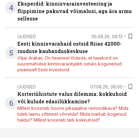
Eksperdid: kinnisvarainvesteering ja
4
flippimine pakuvad võimalusi, aga ära armu
sellesse
UUDISED
05.08.26, 09:13
Eesti kinnisvarahaid ostsid Riias 42000-
5
ruuduse kaubanduskeskuse
Viljar Arakas: On heameel tõdeda, et taaskord on
suuremahulise kinnisvaraobjekti ostuks kogunenud
peamiselt Eesti investorid
UUDISED
07.08.26, 08:00
Korteriühistute valus dilemma: kokkuhoid
6
või kulude edasilükkamine?
Millest koosneb hoone pikaajaline remondikava? Mida
tuleb laenu võtmisel võrrelda? Mida märkab kogenud
haldur? Millest koosneb tark kokkuhoid?