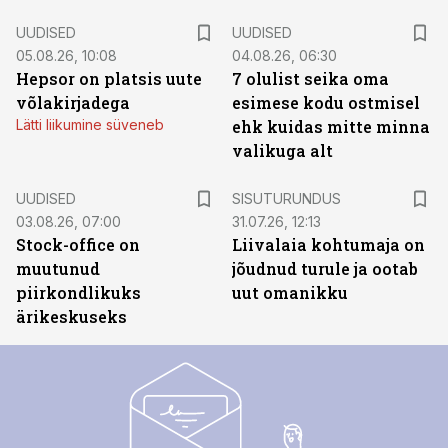
UUDISED
UUDISED
05.08.26, 10:08
04.08.26, 06:30
Hepsor on platsis uute
7 olulist seika oma
võlakirjadega
esimese kodu ostmisel
Lätti liikumine süveneb
ehk kuidas mitte minna
valikuga alt
ST
UUDISED
SISUTURUNDUS
03.08.26, 07:00
31.07.26, 12:13
Stock-office on
Liivalaia kohtumaja on
muutunud
jõudnud turule ja ootab
piirkondlikuks
uut omanikku
ärikeskuseks