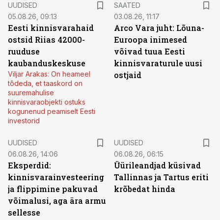
UUDISED
SAATED
05.08.26, 09:13
03.08.26, 11:17
Eesti kinnisvarahaid
Arco Vara juht: Lõuna-
ostsid Riias 42000-
Euroopa inimesed
ruuduse
võivad tuua Eesti
kaubanduskeskuse
kinnisvaraturule uusi
Viljar Arakas: On heameel
ostjaid
tõdeda, et taaskord on
suuremahulise
kinnisvaraobjekti ostuks
kogunenud peamiselt Eesti
investorid
UUDISED
UUDISED
06.08.26, 14:06
06.08.26, 06:15
Eksperdid:
Üürileandjad küsivad
kinnisvarainvesteering
Tallinnas ja Tartus eriti
ja flippimine pakuvad
krõbedat hinda
võimalusi, aga ära armu
sellesse