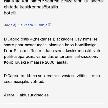
isiklikule Kariibimere saarele Belize ranniku lähedal
ehitada keskkonnasõbraliku
hotelli.
Jaga
Salvesta
Vihja
DiCaprio ostis 42hektarise Blackadore Cay nimelise
saare paar aastat tagasi plaaniga koos hotelliketiga
Four Seasons Resorts luua sinna keskkonnasõbralik
puhkuseparadiis, vahendas entertainmentwise.com.
Kopp lüüakse maasse 2008. aastal.
DiCaprio on kliima soojenemise vastase võitluse oma
südameasjaks võtnud.
Autor: Haldusuudised.ee