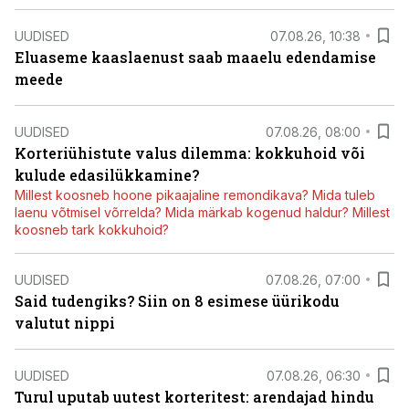
UUDISED
07.08.26, 10:38
Eluaseme kaaslaenust saab maaelu edendamise
meede
UUDISED
07.08.26, 08:00
Korteriühistute valus dilemma: kokkuhoid või
kulude edasilükkamine?
Millest koosneb hoone pikaajaline remondikava? Mida tuleb
laenu võtmisel võrrelda? Mida märkab kogenud haldur? Millest
koosneb tark kokkuhoid?
UUDISED
07.08.26, 07:00
Said tudengiks? Siin on 8 esimese üürikodu
valutut nippi
UUDISED
07.08.26, 06:30
Turul uputab uutest korteritest: arendajad hindu