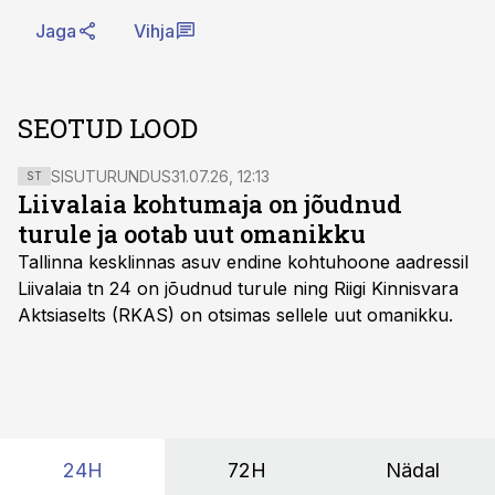
Jaga
Vihja
SEOTUD LOOD
SISUTURUNDUS
31.07.26, 12:13
ST
Liivalaia kohtumaja on jõudnud
turule ja ootab uut omanikku
Tallinna kesklinnas asuv endine kohtuhoone aadressil
Liivalaia tn 24 on jõudnud turule ning Riigi Kinnisvara
Aktsiaselts (RKAS) on otsimas sellele uut omanikku.
24H
72H
Nädal