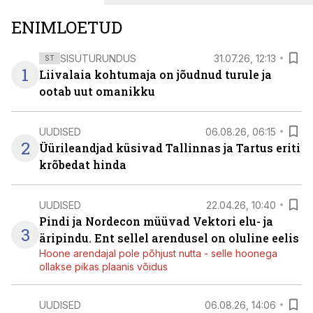
ENIMLOETUD
SISUTURUNDUS
31.07.26, 12:13
ST
1
Liivalaia kohtumaja on jõudnud turule ja
ootab uut omanikku
UUDISED
06.08.26, 06:15
2
Üürileandjad küsivad Tallinnas ja Tartus eriti
krõbedat hinda
UUDISED
22.04.26, 10:40
Pindi ja Nordecon müüvad Vektori elu- ja
3
äripindu. Ent sellel arendusel on oluline eelis
Hoone arendajal pole põhjust nutta - selle hoonega
ollakse pikas plaanis võidus
UUDISED
06.08.26, 14:06