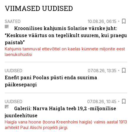
VIIMASED UUDISED
SAATED
10.08.26, 06:15
Kroonilises kahjumis Solarise värske juht:
“Keskuse väärtus on tegelikult suurem, kui praegu
paistab”
Kahjumis tammuval ettevõttel on kaelas kümnete miljonite eest
laenukohustisi
UUDISED
07.08.26, 13:35
Enefit pani Poolas püsti enda suurima
päikesepargi
UUDISED
07.08.26, 10:45
Galerii: Narva Haigla teeb 19,2 -miljonilise
juurdeehituse
Haigla vana hoone (toona Kreenholmi haigla) valmis aastal 1913
arhitekt Paul Alischi projekti järgi.