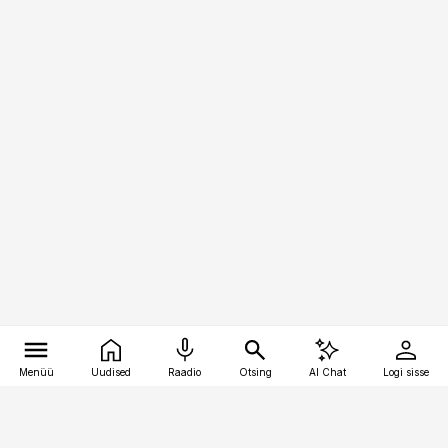
Menüü
Uudised
Raadio
Otsing
AI Chat
Logi sisse