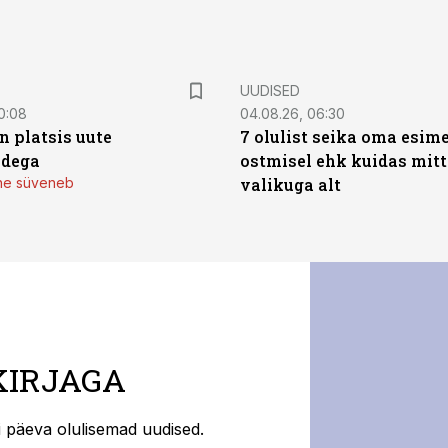
UUDISED
0:08
04.08.26, 06:30
n platsis uute
7 olulist seika oma esim
adega
ostmisel ehk kuidas mit
mine süveneb
valikuga alt
KIRJAGA
ti päeva olulisemad uudised.