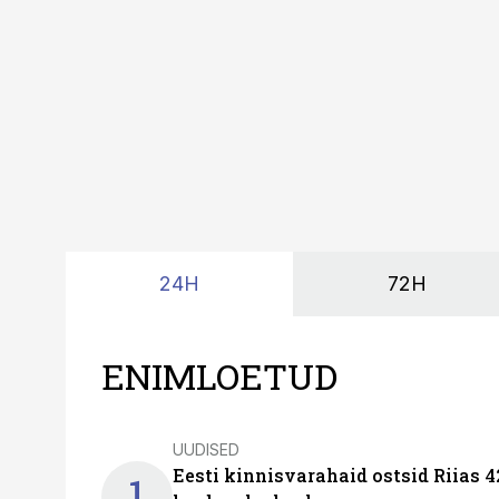
kordades lihtsam.
24H
72H
ENIMLOETUD
UUDISED
Eesti kinnisvarahaid ostsid Riias 
1