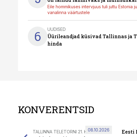
Eile hommikuses intervjuus tuli juttu Estonia 
vanalinna väärtustele
UUDISED
6
Üürileandjad küsivad Tallinnas ja T
hinda
KONVERENTSID
08.10.2026
Eesti
TALLINNA TELETORNI 21. KORRUSEL