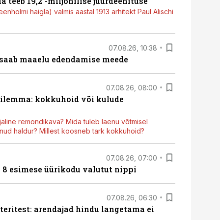
a teeb 19,2 -miljonilise juurdeehituse
nholmi haigla) valmis aastal 1913 arhitekt Paul Alischi
07.08.26, 10:38
 saab maaelu edendamise meede
07.08.26, 08:00
dilemma: kokkuhoid või kulude
aline remondikava? Mida tuleb laenu võtmisel
ud haldur? Millest koosneb tark kokkuhoid?
07.08.26, 07:00
n 8 esimese üürikodu valutut nippi
07.08.26, 06:30
teritest: arendajad hindu langetama ei