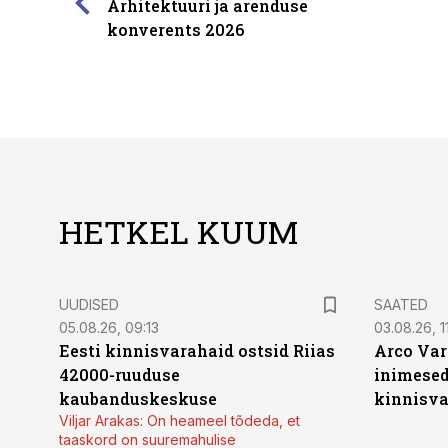
Arhitektuuri ja arenduse
konverents 2026
HETKEL KUUM
UUDISED
SAATED
05.08.26, 09:13
03.08.26, 11
Eesti kinnisvarahaid ostsid Riias
Arco Var
42000-ruuduse
inimesed
kaubanduskeskuse
kinnisvar
Viljar Arakas: On heameel tõdeda, et
taaskord on suuremahulise