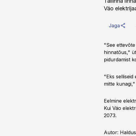
Tallinna linn
Väo elektrija
Jaga
"See ettevõte 
hinnatõus," üt
pidurdamist k
"Eks selliseid
mitte kunagi,"
Eelmine elektr
Kui Väo elekt
2073.
Autor: Haldus