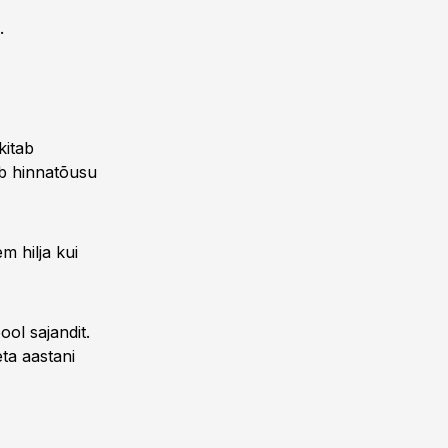
.
kitab
ab hinnatõusu
m hilja kui
ool sajandit.
ta aastani