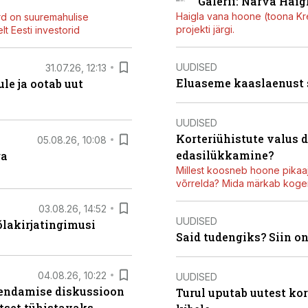
Galerii: Narva Haigl
Haigla vana hoone (toona Kree
rd on suuremahulise
projekti järgi.
t Eesti investorid
UUDISED
31.07.26, 12:13
Eluaseme kaaslaenust
le ja ootab uut
UUDISED
Korteriühistute valus 
05.08.26, 10:08
edasilükkamine?
ga
Millest koosneb hoone pikaaj
võrrelda? Mida märkab kogen
03.08.26, 14:52
UUDISED
õlakirjatingimusi
Said tudengiks? Siin o
04.08.26, 10:22
UUDISED
iendamise diskussioon
Turul uputab uutest kor
tset tühistavaks