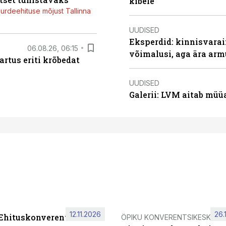
kibele
juurdeehituse mõjust Tallinna
UUDISED
Eksperdid: kinnisvarai
06.08.26, 06:15
võimalusi, aga ära arm
artus eriti krõbedat
UUDISED
Galerii: LVM aitab müü
12.11.2026
26.
 Ehituskonverents 2026
ÖPIKU KONVERENTSIKESKUS