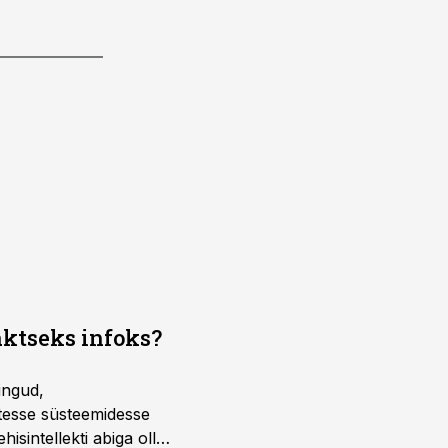
aktseks infoks?
ingud,
atesse süsteemidesse
isintellekti abiga olla