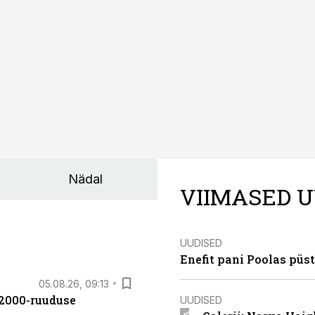
Nädal
VIIMASED U
UUDISED
Enefit pani Poolas püs
05.08.26, 09:13
42000-ruuduse
UUDISED