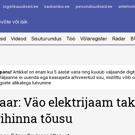
logistikauudised.ee
kaubandus.ee
personaliuudised.ee
aritehno
Infopank
Radar
sid
Videod
Sisuturundus
Töö
Võlaregister
Radar
B
panu!
Artikkel on enam kui 5 aastat vana ning kuulub väljaande digi
. Väljaanne ei uuenda ega kaasajasta arhiveeritud sisu, mistõttu võib ol
sete allikatega tutvumine
aar: Väo elektrijaam tak
rihinna tõusu