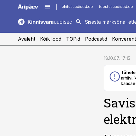
ehitusuudised.ee
toostusuudised.ee
kaubandus.ee
imelineajalugu.ee
logistikauudised.ee
imelineteadus.ee
Avaleht
Kõik lood
TOPid
Podcastid
Konverent
cebook
cebook
18.10.07, 17:15
Twitter)
Twitter)
Tähele
kedIn
kedIn
arhiivi
kaasaeg
ail
ail
Savis
k
k
elekt