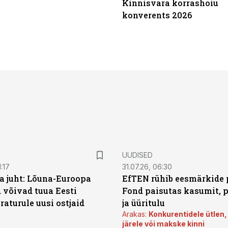
Kinnisvara korrashoiu
konverents 2026
UUDISED
:17
31.07.26, 06:30
a juht: Lõuna-Euroopa
EfTEN rühib eesmärkide 
 võivad tuua Eesti
Fond paisutas kasumit, p
aturule uusi ostjaid
ja üüritulu
Arakas:
Konkurentidele ütlen,
järele või makske kinni