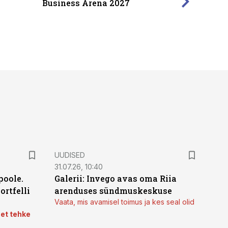
Business Arena 2027
UUDISED
31.07.26, 10:40
poole.
Galerii: Invego avas oma Riia
ortfelli
arenduses sündmuskeskuse
Vaata, mis avamisel toimus ja kes seal olid
 et tehke