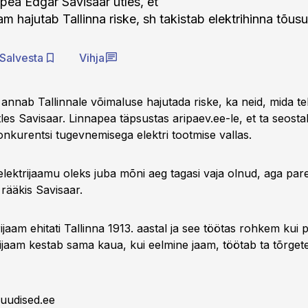
apea Edgar Savisaar ütles, et
am hajutab Tallinna riske, sh takistab elektrihinna tõusu
Salvesta
Vihja
annab Tallinnale võimaluse hajutada riske, ka neid, mida te
les Savisaar. Linnapea täpsustas aripaev.ee-le, et ta seost
onkurentsi tugevnemisega elektri tootmise vallas.
 elektrijaamu oleks juba mõni aeg tagasi vaja olnud, aga pare
 rääkis Savisaar.
ijaam ehitati Tallinna 1913. aastal ja see töötas rohkem kui p
rijaam kestab sama kaua, kui eelmine jaam, töötab ta tõrgete
uudised.ee