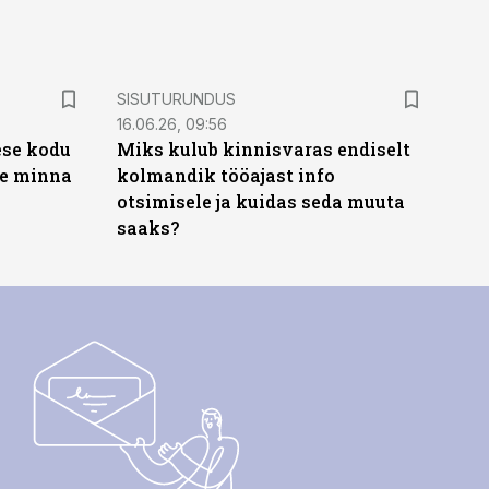
ST
SISUTURUNDUS
16.06.26, 09:56
ese kodu
Miks kulub kinnisvaras endiselt
te minna
kolmandik tööajast info
otsimisele ja kuidas seda muuta
saaks?