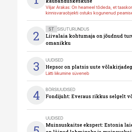
kaubanduskeskuse
Viljar Arakas: On heameel tõdeda, et taasko
kinnisvaraobjekti ostuks kogunenud peamisel
ST
SISUTURUNDUS
2
Liivalaia kohtumaja on jõudnud turu
omanikku
UUDISED
3
Hepsor on platsis uute võlakirjade
Lätti liikumine süveneb
BÖRSIUUDISED
4
Fondijuht: Everaus rikkus selgelt v
UUDISED
Muinsuskaitse ekspert: Estonia la
5
on läinud lahmivaks ja muinsuskai