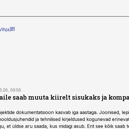
Vihja
6.26, 09:56
aile saab muuta kiirelt sisukaks ja komp
rojektide dokumentatsioon kasvab iga aastaga. Joonised, lep
hooldusjuhendid ja tehnilised kirjeldused kogunevad erinev
u, et üldse aru saada, kus midagi asub. Ent see kõik saab teh