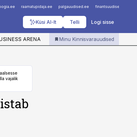
Iseteenindus
loogia.ee
raamatupidaja.ee
palgauudised.ee
finantsuudised.ee
a
Telli Kinnisvarauudised
Küsi AI-lt
Telli
Logi sisse
USINESS ARENA
Minu Kinnisvarauudised
taalsesse
la vajalik
istab