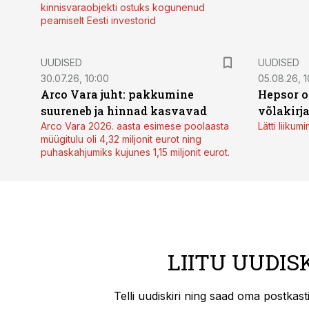
kinnisvaraobjekti ostuks kogunenud
peamiselt Eesti investorid
UUDISED
UUDISED
30.07.26, 10:00
05.08.26, 1
Arco Vara juht: pakkumine
Hepsor o
suureneb ja hinnad kasvavad
võlakirj
Arco Vara 2026. aasta esimese poolaasta
Lätti liiku
müügitulu oli 4,32 miljonit eurot ning
puhaskahjumiks kujunes 1,15 miljonit eurot.
LIITU UUDIS
Telli uudiskiri ning saad oma postkas