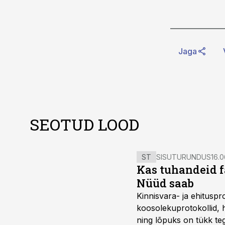
Jaga
SEOTUD LOOD
ST
SISUTURUNDUS
16.0
Kas tuhandeid f
Nüüd saab
Kinnisvara- ja ehitusp
koosolekuprotokollid, 
ning lõpuks on tükk teg