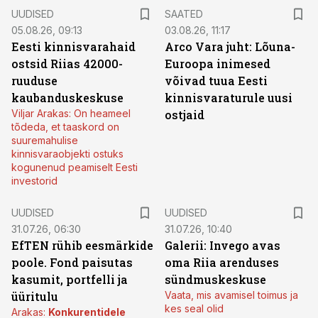
UUDISED
SAATED
05.08.26, 09:13
03.08.26, 11:17
Eesti kinnisvarahaid
Arco Vara juht: Lõuna-
ostsid Riias 42000-
Euroopa inimesed
ruuduse
võivad tuua Eesti
kaubanduskeskuse
kinnisvaraturule uusi
Viljar Arakas: On heameel
ostjaid
tõdeda, et taaskord on
suuremahulise
kinnisvaraobjekti ostuks
kogunenud peamiselt Eesti
investorid
UUDISED
UUDISED
31.07.26, 06:30
31.07.26, 10:40
EfTEN rühib eesmärkide
Galerii: Invego avas
poole. Fond paisutas
oma Riia arenduses
kasumit, portfelli ja
sündmuskeskuse
üüritulu
Vaata, mis avamisel toimus ja
kes seal olid
Arakas:
Konkurentidele