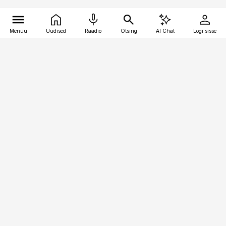
Menüü
Uudised
Raadio
Otsing
AI Chat
Logi sisse
Vana-Lõuna 39/1, 19094 Tallinn
(+372) 667 0111
kinnisvarauudised@kinnisvarauudised.ee
Telli
Reklaam
Firmast
Sisu kasutamisõigused
Ajakirjaniku
eetikakoodeks
Üldtingimused
Privaatsustingimused
Küpsiste poliitika
KKK
Eesti Meediaettevõtete
Eelistuste haldamine