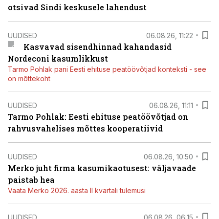
otsivad Sindi keskusele lahendust
UUDISED
06.08.26, 11:22
Kasvavad sisendhinnad kahandasid
Nordeconi kasumlikkust
Tarmo Pohlak pani Eesti ehituse peatöövõtjad konteksti - see
on mõttekoht
UUDISED
06.08.26, 11:11
Tarmo Pohlak: Eesti ehituse peatöövõtjad on
rahvusvahelises mõttes kooperatiivid
UUDISED
06.08.26, 10:50
Merko juht firma kasumikaotusest: väljavaade
paistab hea
Vaata Merko 2026. aasta II kvartali tulemusi
UUDISED
06.08.26, 06:15