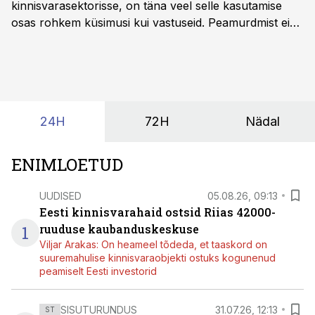
kinnisvarasektorisse, on täna veel selle kasutamise
osas rohkem küsimusi kui vastuseid. Peamurdmist ei
tekita niivõrd see, millist AI-lahendust kasutada, vaid
kas ettevõtte andmed on üldse sellisel kujul olemas, et
tehisintellekt neist midagi mõistlikku välja lugeda
suudaks.
24H
72H
Nädal
ENIMLOETUD
UUDISED
05.08.26, 09:13
Eesti kinnisvarahaid ostsid Riias 42000-
1
ruuduse kaubanduskeskuse
Viljar Arakas: On heameel tõdeda, et taaskord on
suuremahulise kinnisvaraobjekti ostuks kogunenud
peamiselt Eesti investorid
SISUTURUNDUS
31.07.26, 12:13
ST