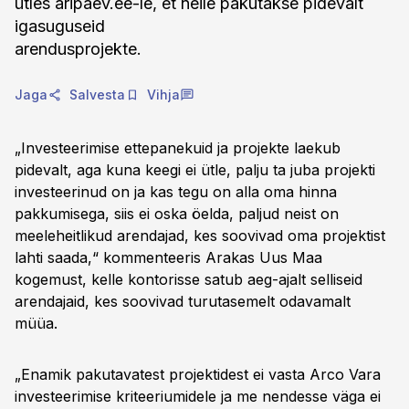
ütles aripaev.ee-le, et neile pakutakse pidevalt
igasuguseid
arendusprojekte.
Jaga
Salvesta
Vihja
„Investeerimise ettepanekuid ja projekte laekub
pidevalt, aga kuna keegi ei ütle, palju ta juba projekti
investeerinud on ja kas tegu on alla oma hinna
pakkumisega, siis ei oska öelda, paljud neist on
meeleheitlikud arendajad, kes soovivad oma projektist
lahti saada,“ kommenteeris Arakas Uus Maa
kogemust, kelle kontorisse satub aeg-ajalt selliseid
arendajaid, kes soovivad turutasemelt odavamalt
müüa.
„Enamik pakutavatest projektidest ei vasta Arco Vara
investeerimise kriteeriumidele ja me nendesse väga ei