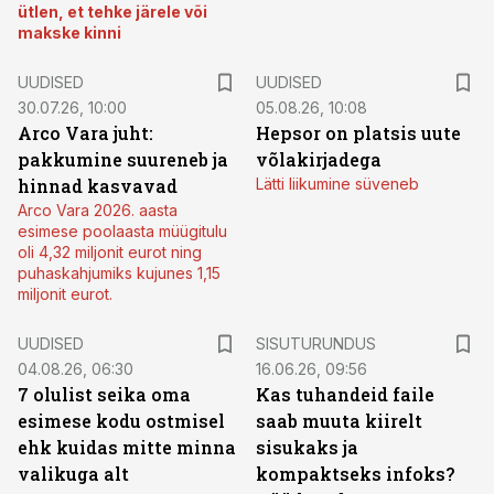
ütlen, et tehke järele või
makske kinni
UUDISED
UUDISED
30.07.26, 10:00
05.08.26, 10:08
Arco Vara juht:
Hepsor on platsis uute
pakkumine suureneb ja
võlakirjadega
hinnad kasvavad
Lätti liikumine süveneb
Arco Vara 2026. aasta
esimese poolaasta müügitulu
oli 4,32 miljonit eurot ning
puhaskahjumiks kujunes 1,15
miljonit eurot.
ST
UUDISED
SISUTURUNDUS
04.08.26, 06:30
16.06.26, 09:56
7 olulist seika oma
Kas tuhandeid faile
esimese kodu ostmisel
saab muuta kiirelt
ehk kuidas mitte minna
sisukaks ja
valikuga alt
kompaktseks infoks?