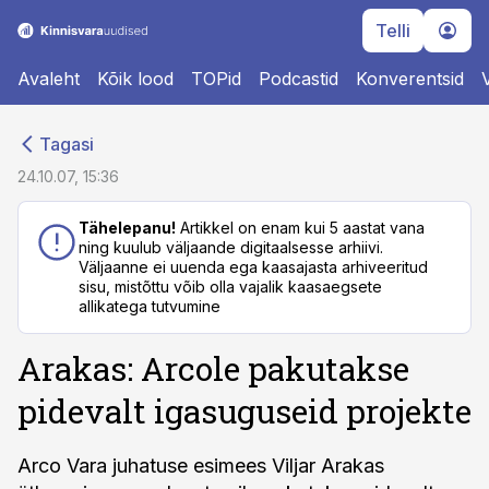
Telli
Avaleht
Kõik lood
TOPid
Podcastid
Konverentsid
cebook
cebook
Tagasi
Twitter)
Twitter)
24.10.07, 15:36
kedIn
kedIn
Tähelepanu!
Artikkel on enam kui 5 aastat vana
ning kuulub väljaande digitaalsesse arhiivi.
ail
ail
Väljaanne ei uuenda ega kaasajasta arhiveeritud
sisu, mistõttu võib olla vajalik kaasaegsete
k
k
allikatega tutvumine
Arakas: Arcole pakutakse
pidevalt igasuguseid projekte
Arco Vara juhatuse esimees Viljar Arakas