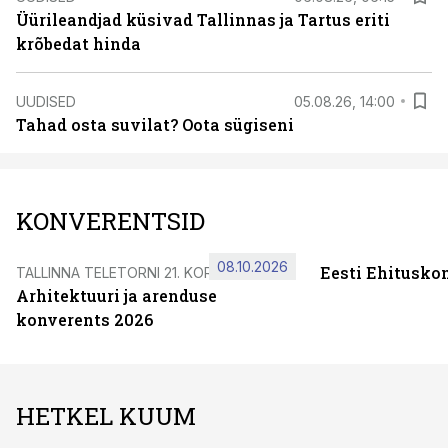
Üürileandjad küsivad Tallinnas ja Tartus eriti
krõbedat hinda
UUDISED
05.08.26, 14:00
Tahad osta suvilat? Oota sügiseni
KONVERENTSID
08.10.2026
Eesti Ehitusko
TALLINNA TELETORNI 21. KORRUSEL
Arhitektuuri ja arenduse
konverents 2026
HETKEL KUUM