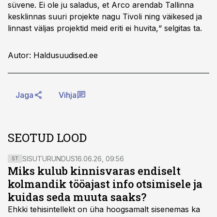
süvene. Ei ole ju saladus, et Arco arendab Tallinna
kesklinnas suuri projekte nagu Tivoli ning väikesed ja
linnast väljas projektid meid eriti ei huvita,“ selgitas ta.
Autor: Haldusuudised.ee
Jaga
Vihja
SEOTUD LOOD
SISUTURUNDUS
16.06.26, 09:56
ST
Miks kulub kinnisvaras endiselt
kolmandik tööajast info otsimisele ja
kuidas seda muuta saaks?
Ehkki tehisintellekt on üha hoogsamalt sisenemas ka