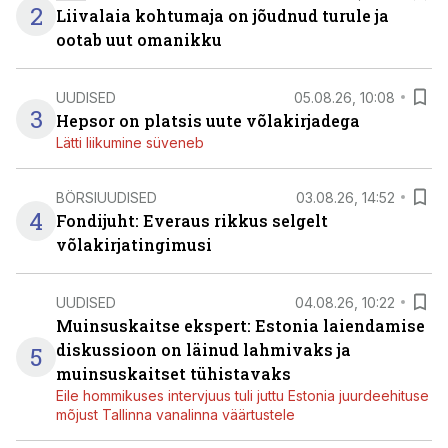
2
Liivalaia kohtumaja on jõudnud turule ja
ootab uut omanikku
UUDISED
05.08.26, 10:08
3
Hepsor on platsis uute võlakirjadega
Lätti liikumine süveneb
BÖRSIUUDISED
03.08.26, 14:52
4
Fondijuht: Everaus rikkus selgelt
võlakirjatingimusi
UUDISED
04.08.26, 10:22
Muinsuskaitse ekspert: Estonia laiendamise
diskussioon on läinud lahmivaks ja
5
muinsuskaitset tühistavaks
Eile hommikuses intervjuus tuli juttu Estonia juurdeehituse
mõjust Tallinna vanalinna väärtustele