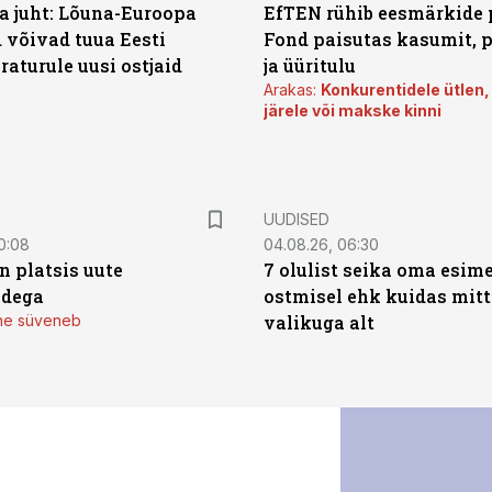
a juht: Lõuna-Euroopa
EfTEN rühib eesmärkide 
 võivad tuua Eesti
Fond paisutas kasumit, p
aturule uusi ostjaid
ja üüritulu
Arakas:
Konkurentidele ütlen,
järele või makske kinni
UUDISED
0:08
04.08.26, 06:30
n platsis uute
7 olulist seika oma esim
adega
ostmisel ehk kuidas mit
mine süveneb
valikuga alt