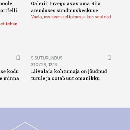
poole.
Galerii: Invego avas oma Riia
ortfelli
arenduses sündmuskeskuse
Vaata, mis avamisel toimus ja kes seal olid
 et tehke
ST
SISUTURUNDUS
31.07.26, 12:13
ese kodu
Liivalaia kohtumaja on jõudnud
te minna
turule ja ootab uut omanikku