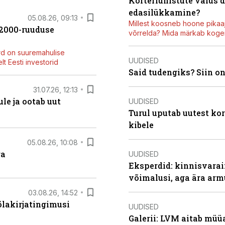
Korteriühistute valus 
edasilükkamine?
05.08.26, 09:13
Millest koosneb hoone pikaaj
42000-ruuduse
võrrelda? Mida märkab kogen
rd on suuremahulise
UUDISED
t Eesti investorid
Said tudengiks? Siin o
31.07.26, 12:13
le ja ootab uut
UUDISED
Turul uputab uutest kor
kibele
05.08.26, 10:08
ga
UUDISED
Eksperdid: kinnisvarai
võimalusi, aga ära arm
03.08.26, 14:52
õlakirjatingimusi
UUDISED
Galerii: LVM aitab müü