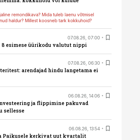
dilemma: kokkuhoid või kulude
aline remondikava? Mida tuleb laenu võtmisel
ud haldur? Millest koosneb tark kokkuhoid?
07.08.26, 07:00
n 8 esimese üürikodu valutut nippi
07.08.26, 06:30
teritest: arendajad hindu langetama ei
06.08.26, 14:06
nvesteering ja flippimine pakuvad
u sellesse
06.08.26, 13:54
a Paikusele kerkivat uut kvartalit