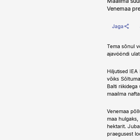
Maailma suur
Venemaa pres
Jaga
Tema sõnul või
ajavööndi ul
Hiljutised IE
võiks Sõltuma
Balti riikideg
maailma nafta
Venemaa põll
maa hulgaks, 
hektarit. Jub
praegusest lo