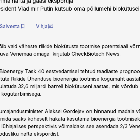
ima nafta ja gaasi eksportija
ident Vladimir Putin kutsub oma põllumehi biokütuse
Salvesta
Vihja
b vaid väheste riikide biokütuste tootmise potentsiaali võrre
atuva Venemaa omaga, kirjutab CheckBiotech News.
A Bioenergy Task 40 eestvedamisel tehtud teadlaste prognoo
tute Riikide Ühenduse bioenergia tootmise kogumaht aast
a ulatuda 32,6 miljardi barreli biokütuseni aastas, mis võrdu
 kogutarbimisega.
umajandusminister Aleksei Gordejev on hinnanud madala v
mida saaks koheselt hakata kasutama bioenergia tootmiseks
a lühiajalises perspektiivis võimaldaks see asendada 2/3 Ve
odusliku nafta ekspordist.