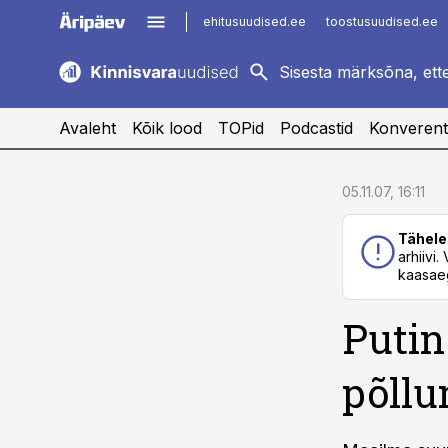
ehitusuudised.ee
toostusuudised.ee
kaubandus.ee
imelineajalugu.ee
logistikauudised.ee
imelineteadus.ee
Avaleht
Kõik lood
TOPid
Podcastid
Konverent
cebook
cebook
05.11.07, 16:11
Twitter)
Twitter)
Tähele
kedIn
kedIn
arhiivi
kaasaeg
ail
ail
Putin
k
k
põllu