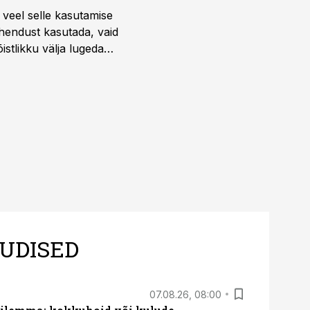
 veel selle kasutamise
ahendust kasutada, vaid
istlikku välja lugeda
UDISED
07.08.26, 08:00