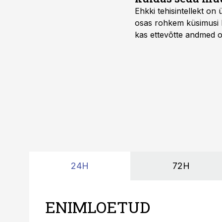
Ehkki tehisintellekt on
osas rohkem küsimusi ku
kas ettevõtte andmed on 
suudaks.
24H
72H
ENIMLOETUD