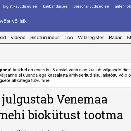
logistikauudised.ee
kaubandus.ee
personaliuudised.ee
aritehno
Infopank
Radar
sid
Videod
Sisuturundus
Töö
Võlaregister
Radar
B
panu!
Artikkel on enam kui 5 aastat vana ning kuulub väljaande digi
. Väljaanne ei uuenda ega kaasajasta arhiveeritud sisu, mistõttu võib ol
sete allikatega tutvumine
 julgustab Venemaa
mehi biokütust tootma