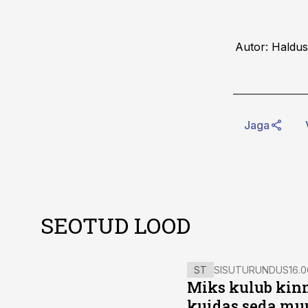
Autor: Haldus
Jaga
SEOTUD LOOD
ST
SISUTURUNDUS
16.0
Miks kulub kinn
kuidas seda mu