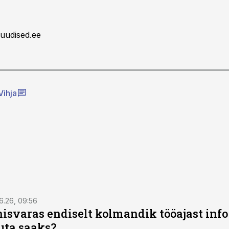
uudised.ee
Vihja
6.26, 09:56
isvaras endiselt kolmandik tööajast info 
uta saaks?