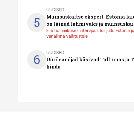
UUDISED
Muinsuskaitse ekspert: Estonia la
5
on läinud lahmivaks ja muinsuskai
Eile hommikuses intervjuus tuli juttu Estonia 
vanalinna väärtustele
UUDISED
6
Üürileandjad küsivad Tallinnas ja T
hinda