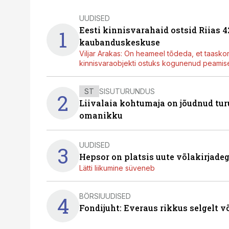
UUDISED
Eesti kinnisvarahaid ostsid Riias 
1
kaubanduskeskuse
Viljar Arakas: On heameel tõdeda, et taasko
kinnisvaraobjekti ostuks kogunenud peamisel
ST
SISUTURUNDUS
2
Liivalaia kohtumaja on jõudnud turu
omanikku
UUDISED
3
Hepsor on platsis uute võlakirjade
Lätti liikumine süveneb
BÖRSIUUDISED
4
Fondijuht: Everaus rikkus selgelt v