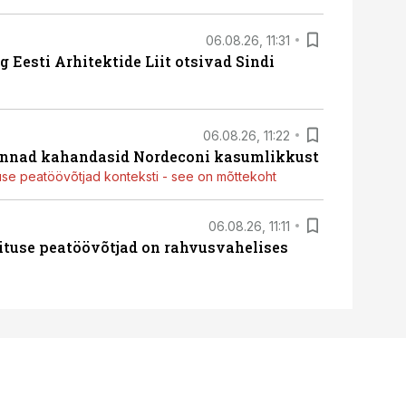
06.08.26, 11:31
 Eesti Arhitektide Liit otsivad Sindi
06.08.26, 11:22
nnad kahandasid Nordeconi kasumlikkust
use peatöövõtjad konteksti - see on mõttekoht
06.08.26, 11:11
ituse peatöövõtjad on rahvusvahelises