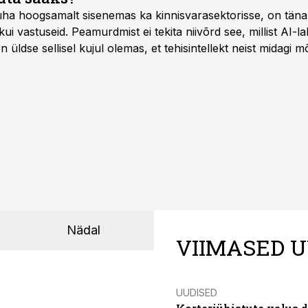
 üha hoogsamalt sisenemas ka kinnisvarasektorisse, on täna
i vastuseid. Peamurdmist ei tekita niivõrd see, millist AI-l
üldse sellisel kujul olemas, et tehisintellekt neist midagi mõ
Nädal
VIIMASED U
UUDISED