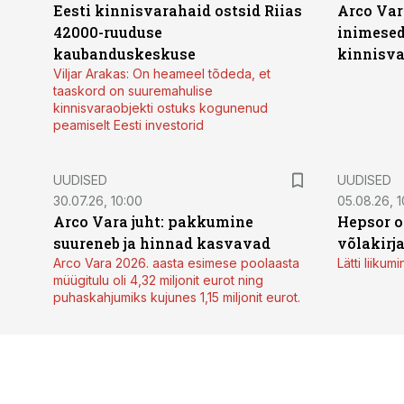
Eesti kinnisvarahaid ostsid Riias
Arco Var
42000-ruuduse
inimesed
kaubanduskeskuse
kinnisvar
Viljar Arakas: On heameel tõdeda, et
taaskord on suuremahulise
kinnisvaraobjekti ostuks kogunenud
peamiselt Eesti investorid
UUDISED
UUDISED
30.07.26, 10:00
05.08.26, 1
Arco Vara juht: pakkumine
Hepsor o
suureneb ja hinnad kasvavad
võlakirj
Arco Vara 2026. aasta esimese poolaasta
Lätti liiku
müügitulu oli 4,32 miljonit eurot ning
puhaskahjumiks kujunes 1,15 miljonit eurot.