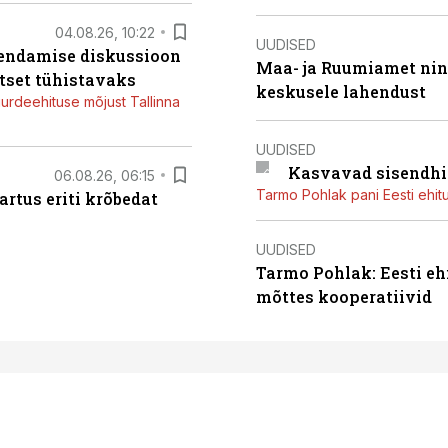
04.08.26, 10:22
UUDISED
iendamise diskussioon
Maa- ja Ruumiamet ning
tset tühistavaks
keskusele lahendust
juurdeehituse mõjust Tallinna
UUDISED
Kasvavad sisendhi
06.08.26, 06:15
Tarmo Pohlak pani Eesti ehit
artus eriti krõbedat
UUDISED
Tarmo Pohlak: Eesti eh
mõttes kooperatiivid