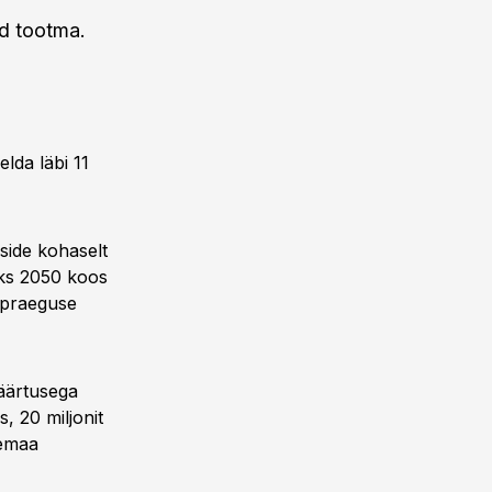
id tootma.
lda läbi 11
side kohaselt
aks 2050 koos
b praeguse
äärtusega
, 20 miljonit
nemaa