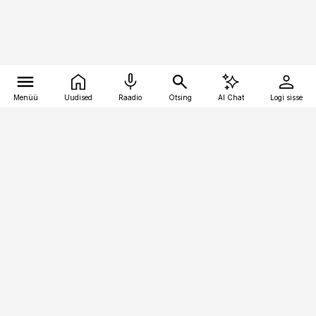
Menüü
Uudised
Raadio
Otsing
AI Chat
Logi sisse
Vana-Lõuna 39/1, 19094 Tallinn
(+372) 667 0111
kinnisvarauudised@kinnisvarauudised.ee
Telli
Reklaam
Firmast
Sisu kasutamisõigused
Ajakirjaniku
eetikakoodeks