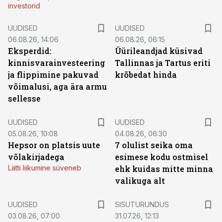
investorid
UUDISED
UUDISED
06.08.26, 14:06
06.08.26, 06:15
Eksperdid:
Üürileandjad küsivad
kinnisvarainvesteering
Tallinnas ja Tartus eriti
ja flippimine pakuvad
krõbedat hinda
võimalusi, aga ära armu
sellesse
UUDISED
UUDISED
05.08.26, 10:08
04.08.26, 06:30
Hepsor on platsis uute
7 olulist seika oma
võlakirjadega
esimese kodu ostmisel
Lätti liikumine süveneb
ehk kuidas mitte minna
valikuga alt
ST
UUDISED
SISUTURUNDUS
03.08.26, 07:00
31.07.26, 12:13