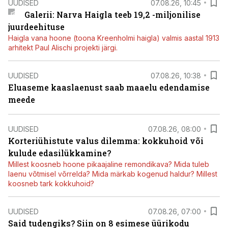
UUDISED
07.08.26, 10:45
Galerii: Narva Haigla teeb 19,2 -miljonilise
juurdeehituse
Haigla vana hoone (toona Kreenholmi haigla) valmis aastal 1913
arhitekt Paul Alischi projekti järgi.
UUDISED
07.08.26, 10:38
Eluaseme kaaslaenust saab maaelu edendamise
meede
UUDISED
07.08.26, 08:00
Korteriühistute valus dilemma: kokkuhoid või
kulude edasilükkamine?
Millest koosneb hoone pikaajaline remondikava? Mida tuleb
laenu võtmisel võrrelda? Mida märkab kogenud haldur? Millest
koosneb tark kokkuhoid?
UUDISED
07.08.26, 07:00
Said tudengiks? Siin on 8 esimese üürikodu