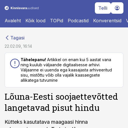
Telli
Avaleht
Kõik lood
TOPid
Podcastid
Konverentsid
cebook
cebook
Tagasi
Twitter)
Twitter)
22.02.09, 16:14
kedIn
kedIn
Tähelepanu!
Artikkel on enam kui 5 aastat vana
ning kuulub väljaande digitaalsesse arhiivi.
ail
ail
Väljaanne ei uuenda ega kaasajasta arhiveeritud
sisu, mistõttu võib olla vajalik kaasaegsete
k
k
allikatega tutvumine
Lõuna-Eesti soojaettevõtted
langetavad pisut hindu
Kütteks kasutatava maagaasi hinna