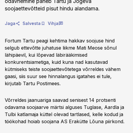
odavnemine paneb Tartu ja Jõgeva
soojaettevõtteid pisut hindu alandama.
Jaga
Salvesta
Vihja
Fortum Tartu peagi kehtima hakkav soojuse hind
selgub ettevõtte juhatuse liikme Mati Meose sõnul
lähipäevil, kui lõpevad läbirääkimised
konkurentsiametiga, kuid kuna nad kasutavad
kütmiseks teiste soojaettevõtetega võrreldes vähem
gaasi, siis suur see hinnalangus igatahes ei tule,
kirjutab Tartu Postimees.
Võrreldes jaanuariga saavad senisest 14 protsenti
odavama soojaarve märtsi alguses Tuglase, Aardla ja
Tulbi katlamaja küttel olevad tartlased, kelle kodud ja
töökohad hoiab soojana AS Erakütte Lõuna piirkond.