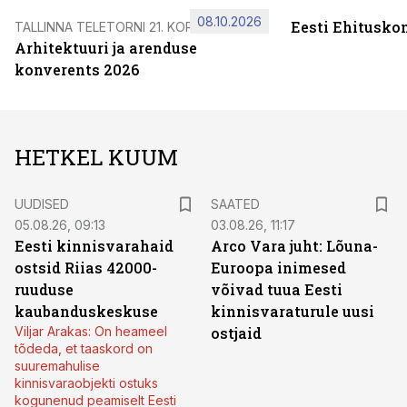
08.10.2026
Eesti Ehitusko
TALLINNA TELETORNI 21. KORRUSEL
Arhitektuuri ja arenduse
konverents 2026
HETKEL KUUM
UUDISED
SAATED
05.08.26, 09:13
03.08.26, 11:17
Eesti kinnisvarahaid
Arco Vara juht: Lõuna-
ostsid Riias 42000-
Euroopa inimesed
ruuduse
võivad tuua Eesti
kaubanduskeskuse
kinnisvaraturule uusi
Viljar Arakas: On heameel
ostjaid
tõdeda, et taaskord on
suuremahulise
kinnisvaraobjekti ostuks
kogunenud peamiselt Eesti