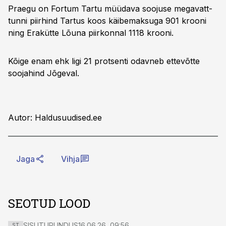
Praegu on Fortum Tartu müüdava soojuse megavatt-
tunni piirhind Tartus koos käibemaksuga 901 krooni
ning Erakütte Lõuna piirkonnal 1118 krooni.
Kõige enam ehk ligi 21 protsenti odavneb ettevõtte
soojahind Jõgeval.
Autor: Haldusuudised.ee
Jaga
Vihja
SEOTUD LOOD
SISUTURUNDUS
16.06.26, 09:56
ST