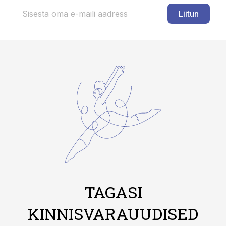
Liitun
TAGASI
KINNISVARAUUDISED