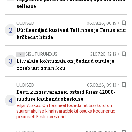
sellesse
UUDISED
06.08.26, 06:15
2
Üürileandjad küsivad Tallinnas ja Tartus eriti
krõbedat hinda
SISUTURUNDUS
31.07.26, 12:13
ST
3
Liivalaia kohtumaja on jõudnud turule ja
ootab uut omanikku
UUDISED
05.08.26, 09:13
Eesti kinnisvarahaid ostsid Riias 42000-
4
ruuduse kaubanduskeskuse
Viljar Arakas: On heameel tõdeda, et taaskord on
suuremahulise kinnisvaraobjekti ostuks kogunenud
peamiselt Eesti investorid