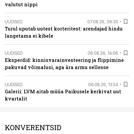
valutut nippi
UUDISED
07.08.26, 06:30
Turul uputab uutest korteritest: arendajad hindu
langetama ei kibele
UUDISED
06.08.26, 14:06
Eksperdid: kinnisvarainvesteering ja flippimine
pakuvad võimalusi, aga ära armu sellesse
UUDISED
06.08.26, 13:54
Galerii: LVM aitab müüa Paikusele kerkivat uut
kvartalit
KONVERENTSID