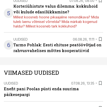
UUDISED
07.08.26, 08:00
Korteriühistute valus dilemma: kokkuhoid
5
või kulude edasilükkamine?
Millest koosneb hoone pikaajaline remondikava? Mida
tuleb laenu võtmisel võrrelda? Mida märkab kogenud
haldur? Millest koosneb tark kokkuhoid?
UUDISED
06.08.26, 11:11
6
Tarmo Pohlak: Eesti ehituse peatöövõtjad on
rahvusvahelises mõttes kooperatiivid
VIIMASED UUDISED
UUDISED
07.08.26, 13:35
Enefit pani Poolas püsti enda suurima
päikesepargi