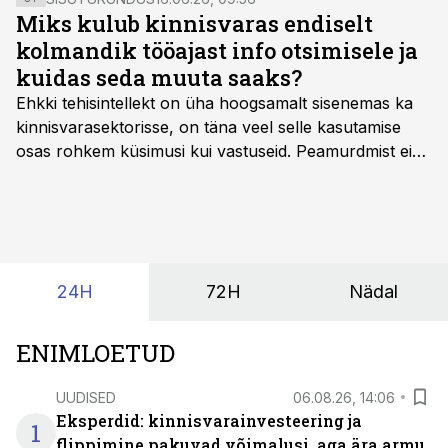
Miks kulub kinnisvaras endiselt
kolmandik tööajast info otsimisele ja
kuidas seda muuta saaks?
Ehkki tehisintellekt on üha hoogsamalt sisenemas ka
kinnisvarasektorisse, on täna veel selle kasutamise
osas rohkem küsimusi kui vastuseid. Peamurdmist ei
tekita niivõrd see, millist AI-lahendust kasutada, vaid
kas ettevõtte andmed on üldse sellisel kujul olemas, et
tehisintellekt neist midagi mõistlikku välja lugeda
suudaks.
24H
72H
Nädal
ENIMLOETUD
UUDISED
06.08.26, 14:06
Eksperdid: kinnisvarainvesteering ja
1
flippimine pakuvad võimalusi, aga ära armu