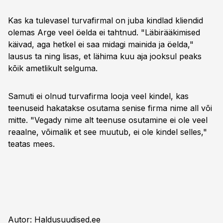
Kas ka tulevasel turvafirmal on juba kindlad kliendid
olemas Arge veel öelda ei tahtnud. "Läbirääkimised
käivad, aga hetkel ei saa midagi mainida ja öelda,"
lausus ta ning lisas, et lähima kuu aja jooksul peaks
kõik ametlikult selguma.
Samuti ei olnud turvafirma looja veel kindel, kas
teenuseid hakatakse osutama senise firma nime all või
mitte. "Vegady nime alt teenuse osutamine ei ole veel
reaalne, võimalik et see muutub, ei ole kindel selles,"
teatas mees.
Autor: Haldusuudised.ee