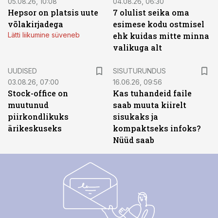
05.08.26, 10:08
04.08.26, 06:30
Hepsor on platsis uute
7 olulist seika oma
võlakirjadega
esimese kodu ostmisel
Lätti liikumine süveneb
ehk kuidas mitte minna
valikuga alt
ST
UUDISED
SISUTURUNDUS
03.08.26, 07:00
16.06.26, 09:56
Stock-office on
Kas tuhandeid faile
muutunud
saab muuta kiirelt
piirkondlikuks
sisukaks ja
ärikeskuseks
kompaktseks infoks?
Nüüd saab