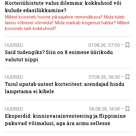
Korteriühistute valus dilemma: kokkuhoid või
kulude edasilükkamine?
Millest koosneb hoone pikaajaline remondikava? Mida tuleb
laenu võtmisel võrrelda? Mida märkab kogenud haldur? Millest
koosneb tark kokkuhoid?
UUDISED
07.08.26, 07:00
Said tudengiks? Siin on 8 esimese üürikodu
valutut nippi
UUDISED
07.08.26, 06:30
Turul uputab uutest korteritest: arendajad hindu
langetama ei kibele
UUDISED
06.08.26, 14:06
Eksperdid: kinnisvarainvesteering ja flippimine
pakuvad võimalusi, aga ära armu sellesse