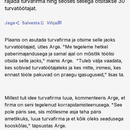
rajada turvafirma ning seoses sellega otsitakse 30
turvatöötajat.
Jaga
Salvesta
Vihja
Plaanis on asutada turvafirma ja otsime selle jaoks
turvatöötajaid, ütles Arge. "Me tegeleme hetkel
paberimajandusega ja samal ajal on mõistlik töölisi
otsida selle jaoks," mainis Arge. "Tuleb välja vaadata,
kes sobivad turvatöötajateks ja kes mitte, inimesi, kes
ennast tööle pakuvad on praegu igasuguseid," lisas ta.
Millest tuli idee turvafirma luua, kommenteeris Arge, et
firma on seni tegelenud korrapidamisteenusega. "See
pole päris see, siis mõtlesime asja teha päris
ametlikuks, luua turvafirma ja et kõik oleks seadusega
kooskõlas," täpsustas Arge.