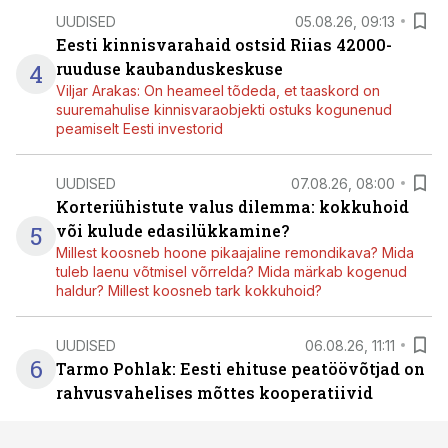
UUDISED
05.08.26, 09:13
Eesti kinnisvarahaid ostsid Riias 42000-
4
ruuduse kaubanduskeskuse
Viljar Arakas: On heameel tõdeda, et taaskord on
suuremahulise kinnisvaraobjekti ostuks kogunenud
peamiselt Eesti investorid
UUDISED
07.08.26, 08:00
Korteriühistute valus dilemma: kokkuhoid
5
või kulude edasilükkamine?
Millest koosneb hoone pikaajaline remondikava? Mida
tuleb laenu võtmisel võrrelda? Mida märkab kogenud
haldur? Millest koosneb tark kokkuhoid?
UUDISED
06.08.26, 11:11
6
Tarmo Pohlak: Eesti ehituse peatöövõtjad on
rahvusvahelises mõttes kooperatiivid