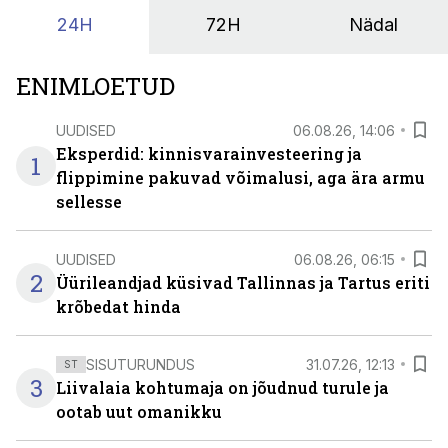
24H
72H
Nädal
ENIMLOETUD
UUDISED
06.08.26, 14:06
Eksperdid: kinnisvarainvesteering ja
1
flippimine pakuvad võimalusi, aga ära armu
sellesse
UUDISED
06.08.26, 06:15
2
Üürileandjad küsivad Tallinnas ja Tartus eriti
krõbedat hinda
SISUTURUNDUS
31.07.26, 12:13
ST
3
Liivalaia kohtumaja on jõudnud turule ja
ootab uut omanikku