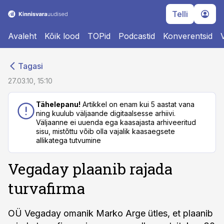
Telli
Avaleht
Kõik lood
TOPid
Podcastid
Konverentsid
cebook
cebook
Tagasi
Twitter)
Twitter)
27.03.10, 15:10
kedIn
kedIn
Tähelepanu!
Artikkel on enam kui 5 aastat vana
ning kuulub väljaande digitaalsesse arhiivi.
ail
ail
Väljaanne ei uuenda ega kaasajasta arhiveeritud
sisu, mistõttu võib olla vajalik kaasaegsete
k
k
allikatega tutvumine
Vegaday plaanib rajada
turvafirma
OÜ Vegaday omanik Marko Arge ütles, et plaanib