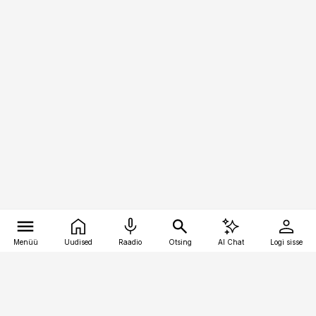
Menüü
Uudised
Raadio
Otsing
AI Chat
Logi sisse
Vana-Lõuna 39/1, 19094 Tallinn