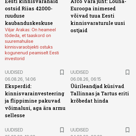
Eesti kinnisvarahaid
Arco Vara juht: Lõuna-
ostsid Riias 42000-
Euroopa inimesed
ruuduse
võivad tuua Eesti
kaubanduskeskuse
kinnisvaraturule uusi
Viljar Arakas: On heameel
ostjaid
tõdeda, et taaskord on
suuremahulise
kinnisvaraobjekti ostuks
kogunenud peamiselt Eesti
investorid
UUDISED
UUDISED
06.08.26, 14:06
06.08.26, 06:15
Eksperdid:
Üürileandjad küsivad
kinnisvarainvesteering
Tallinnas ja Tartus eriti
ja flippimine pakuvad
krõbedat hinda
võimalusi, aga ära armu
sellesse
UUDISED
UUDISED