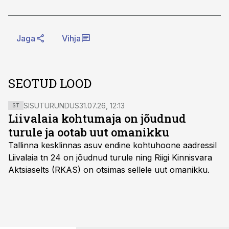
Jaga
Vihja
SEOTUD LOOD
SISUTURUNDUS
31.07.26, 12:13
ST
Liivalaia kohtumaja on jõudnud
turule ja ootab uut omanikku
Tallinna kesklinnas asuv endine kohtuhoone aadressil
Liivalaia tn 24 on jõudnud turule ning Riigi Kinnisvara
Aktsiaselts (RKAS) on otsimas sellele uut omanikku.