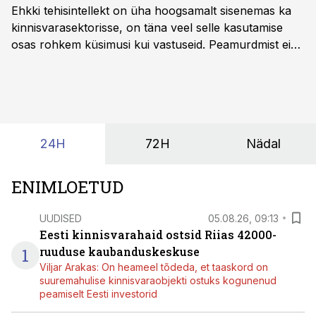
Ehkki tehisintellekt on üha hoogsamalt sisenemas ka
kinnisvarasektorisse, on täna veel selle kasutamise
osas rohkem küsimusi kui vastuseid. Peamurdmist ei
tekita niivõrd see, millist AI-lahendust kasutada, vaid
kas ettevõtte andmed on üldse sellisel kujul olemas, et
tehisintellekt neist midagi mõistlikku välja lugeda
suudaks.
24H
72H
Nädal
ENIMLOETUD
UUDISED
05.08.26, 09:13
Eesti kinnisvarahaid ostsid Riias 42000-
1
ruuduse kaubanduskeskuse
Viljar Arakas: On heameel tõdeda, et taaskord on
suuremahulise kinnisvaraobjekti ostuks kogunenud
peamiselt Eesti investorid