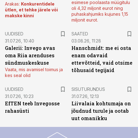
esimese poolaasta müügitulu
Arakas:
Konkurentidele
oli 4,32 miljonit eurot ning
ütlen, et tehke järele või
puhaskahjumiks kujunes 1,15
makske kinni
miljonit eurot.
UUDISED
SAATED
31.07.26, 10:40
03.08.26, 11:28
Galerii: Invego avas
Hanschmidt: me ei osta
oma Riia arenduses
enam odavaid
sündmuskeskuse
ettevõtteid, vaid otsime
Vaata, mis avamisel toimus ja
tõhusaid tegijaid
kes seal olid
ST
UUDISED
SISUTURUNDUS
31.07.26, 10:23
31.07.26, 12:13
EfTEN teeb Invegosse
Liivalaia kohtumaja on
rahasüsti
jõudnud turule ja ootab
uut omanikku