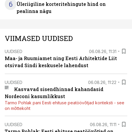
6
Üleriigiline korteritehingute hind on
pealinna nägu
VIIMASED UUDISED
UUDISED
06.08.26, 11:31
Maa- ja Ruumiamet ning Eesti Arhitektide Liit
otsivad Sindi keskusele lahendust
UUDISED
06.08.26, 11:22
Kasvavad sisendhinnad kahandasid
Nordeconi kasumlikkust
Tarmo Pohlak pani Eesti ehituse peatöövõtjad konteksti - see
on mõttekoht
UUDISED
06.08.26, 11:11
Tarmo Pohlak: Eesti ehituse peatöövõtjad on