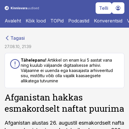
Telli
Avaleht
Kõik lood
TOPid
Podcastid
Konverentsid
cebook
cebook
Tagasi
Twitter)
Twitter)
27.08.10, 21:39
kedIn
kedIn
Tähelepanu!
Artikkel on enam kui 5 aastat vana
ning kuulub väljaande digitaalsesse arhiivi.
ail
ail
Väljaanne ei uuenda ega kaasajasta arhiveeritud
sisu, mistõttu võib olla vajalik kaasaegsete
k
k
allikatega tutvumine
Afganistan hakkas
esmakordselt naftat puurima
Afganistan alustas 26. augustil esmakordselt nafta