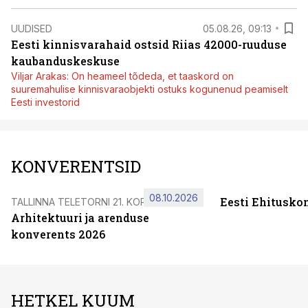
UUDISED
05.08.26, 09:13
Eesti kinnisvarahaid ostsid Riias 42000-ruuduse
kaubanduskeskuse
Viljar Arakas: On heameel tõdeda, et taaskord on
suuremahulise kinnisvaraobjekti ostuks kogunenud peamiselt
Eesti investorid
KONVERENTSID
08.10.2026
Eesti Ehitusko
TALLINNA TELETORNI 21. KORRUSEL
Arhitektuuri ja arenduse
konverents 2026
HETKEL KUUM