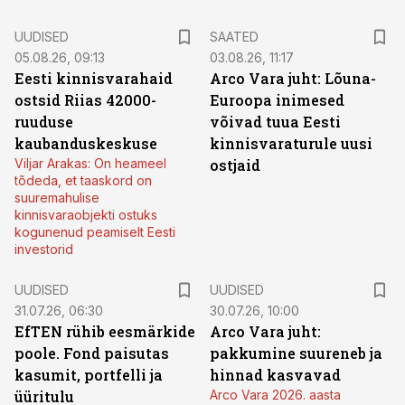
UUDISED
SAATED
05.08.26, 09:13
03.08.26, 11:17
Eesti kinnisvarahaid
Arco Vara juht: Lõuna-
ostsid Riias 42000-
Euroopa inimesed
ruuduse
võivad tuua Eesti
kaubanduskeskuse
kinnisvaraturule uusi
Viljar Arakas: On heameel
ostjaid
tõdeda, et taaskord on
suuremahulise
kinnisvaraobjekti ostuks
kogunenud peamiselt Eesti
investorid
UUDISED
UUDISED
31.07.26, 06:30
30.07.26, 10:00
EfTEN rühib eesmärkide
Arco Vara juht:
poole. Fond paisutas
pakkumine suureneb ja
kasumit, portfelli ja
hinnad kasvavad
üüritulu
Arco Vara 2026. aasta