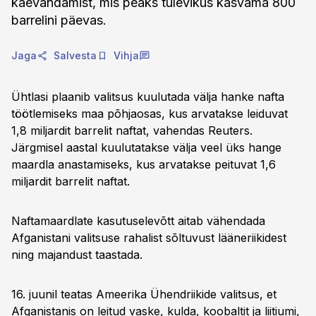
kaevandamist, mis peaks tulevikus kasvama 800
barrelini päevas.
Jaga
Salvesta
Vihja
Ühtlasi plaanib valitsus kuulutada välja hanke nafta
töötlemiseks maa põhjaosas, kus arvatakse leiduvat
1,8 miljardit barrelit naftat, vahendas Reuters.
Järgmisel aastal kuulutatakse välja veel üks hange
maardla anastamiseks, kus arvatakse peituvat 1,6
miljardit barrelit naftat.
Naftamaardlate kasutuselevõtt aitab vähendada
Afganistani valitsuse rahalist sõltuvust lääneriikidest
ning majandust taastada.
16. juunil teatas Ameerika Ühendriikide valitsus, et
Afganistanis on leitud vaske, kulda, koobaltit ja liitiumi,