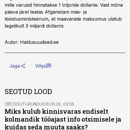
mille varusid hinnatakse 1 triljonile dollarile. Vaid mõne
päeva järel teatas Afganistani mäe- ja
tööstusministeerium, et maavarade maksumus ulatub
tegelikult 3 miljardi dollarini.
Autor: Haldusuudised.ee
Jaga
Vihja
SEOTUD LOOD
SISUTURUNDUS
16.06.26, 09:56
ST
Miks kulub kinnisvaras endiselt
kolmandik tööajast info otsimisele ja
kuidas seda muuta saaks?