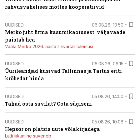
rahvusvahelises mõttes kooperatiivid
UUDISED
06.08.26, 10:50
Merko juht firma kasumikaotusest: väljavaade
paistab hea
Vaata Merko 2026. aasta II kvartali tulemusi
UUDISED
06.08.26, 06:15
Üürileandjad küsivad Tallinnas ja Tartus eriti
krõbedat hinda
UUDISED
05.08.26, 14:00
Tahad osta suvilat? Oota sügiseni
UUDISED
05.08.26, 10:08
Hepsor on platsis uute võlakirjadega
Lätti liikumine süveneb