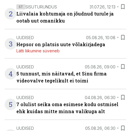
SISUTURUNDUS
31.07.26, 12:13
ST
2
Liivalaia kohtumaja on jõudnud turule ja
ootab uut omanikku
UUDISED
05.08.26, 10:08
3
Hepsor on platsis uute võlakirjadega
Lätti liikumine süveneb
UUDISED
05.08.26, 09:00
4
5 tunnust, mis näitavad, et Sinu firma
videovalve tegelikult ei toimi
UUDISED
04.08.26, 06:30
5
7 olulist seika oma esimese kodu ostmisel
ehk kuidas mitte minna valikuga alt
UUDISED
05.08.26, 06:30