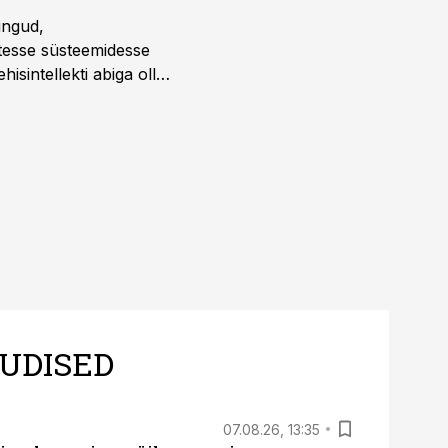
ingud,
atesse süsteemidesse
isintellekti abiga olla
UDISED
07.08.26, 13:35