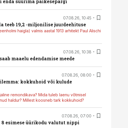
ti enda suurima päikesepargi
07.08.26, 10:45
a teeb 19,2 -miljonilise juurdeehituse
nholmi haigla) valmis aastal 1913 arhitekt Paul Alischi
07.08.26, 10:38
 saab maaelu edendamise meede
07.08.26, 08:00
dilemma: kokkuhoid või kulude
aline remondikava? Mida tuleb laenu võtmisel
ud haldur? Millest koosneb tark kokkuhoid?
07.08.26, 07:00
n 8 esimese üürikodu valutut nippi