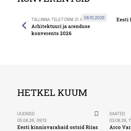
08.10.2026
Eesti
TALLINNA TELETORNI 21. KORRUSEL
Arhitektuuri ja arenduse
konverents 2026
HETKEL KUUM
UUDISED
SAATED
05.08.26, 09:13
03.08.26, 11
Eesti kinnisvarahaid ostsid Riias
Arco Var