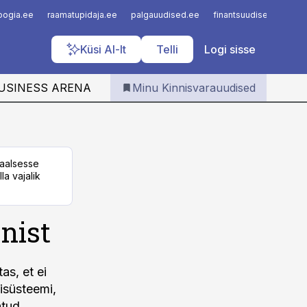
Iseteenindus
loogia.ee
raamatupidaja.ee
palgauudised.ee
finantsuudised.ee
a
Telli Kinnisvarauudised
Küsi AI-lt
Telli
Logi sisse
USINESS ARENA
Minu Kinnisvarauudised
taalsesse
la vajalik
nist
as, et ei
isüsteemi,
ntud