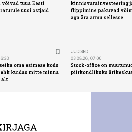
 võivad tuua Eesti
kinnisvarainvesteering j
aturule uusi ostjaid
flippimine pakuvad võim
aga ära armu sellesse
UUDISED
06:30
03.08.26, 07:00
t seika oma esimese kodu
Stock-office on muutunu
 ehk kuidas mitte minna
piirkondlikuks ärikesku
 alt
KIRJAGA