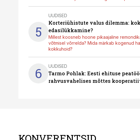
UUDISED
Korteriühistute valus dilemma: ko
5
edasilükkamine?
Millest koosneb hoone pikaajaline remondik
võtmisel võrrelda? Mida märkab kogenud hal
kokkuhoid?
UUDISED
6
Tarmo Pohlak: Eesti ehituse peatöö
rahvusvahelises mõttes kooperatii
KONVERENTSID