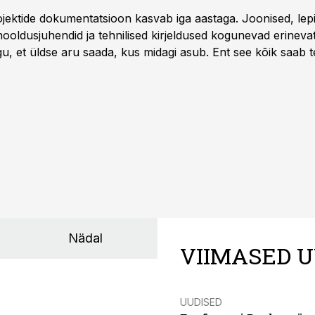
rojektide dokumentatsioon kasvab iga aastaga. Joonised, lep
hooldusjuhendid ja tehnilised kirjeldused kogunevad erinev
u, et üldse aru saada, kus midagi asub. Ent see kõik saab teh
Nädal
VIIMASED U
UUDISED