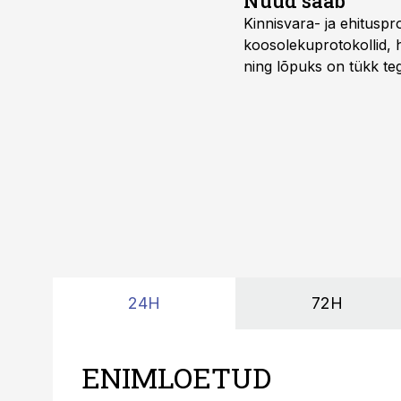
Nüüd saab
Kinnisvara- ja ehitusp
koosolekuprotokollid, 
ning lõpuks on tükk teg
kordades lihtsam.
24H
72H
ENIMLOETUD