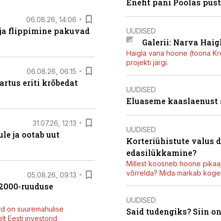
Enefit pani Poolas püs
06.08.26, 14:06
 ja flippimine pakuvad
UUDISED
Galerii: Narva Haigl
Haigla vana hoone (toona Kree
projekti järgi.
06.08.26, 06:15
artus eriti krõbedat
UUDISED
Eluaseme kaaslaenust
31.07.26, 12:13
UUDISED
le ja ootab uut
Korteriühistute valus 
edasilükkamine?
Millest koosneb hoone pikaaj
võrrelda? Mida märkab kogen
05.08.26, 09:13
42000-ruuduse
UUDISED
rd on suuremahulise
Said tudengiks? Siin o
t Eesti investorid