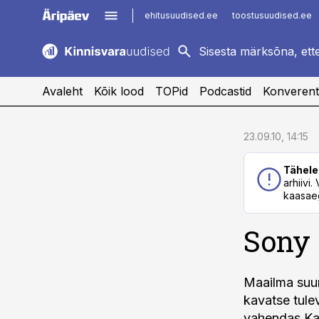
ehitusuudised.ee
toostusuudised.ee
kaubandus.ee
imelineajalugu.ee
logistikauudised.ee
imelineteadus.ee
Avaleht
Kõik lood
TOPid
Podcastid
Konverent
cebook
cebook
23.09.10, 14:15
Twitter)
Twitter)
Tähele
kedIn
kedIn
arhiivi
kaasaeg
ail
ail
Sony 
k
k
Maailma suur
kavatse tule
vahendas Kau