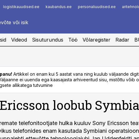
logistikauudised.ee
kaubandus.ee
personaliuudised.ee
aritehno
Infopank
Radar
sid
Videod
Sisuturundus
Töö
Võlaregister
Radar
B
panu!
Artikkel on enam kui 5 aastat vana ning kuulub väljaande digi
. Väljaanne ei uuenda ega kaasajasta arhiveeritud sisu, mistõttu võib ol
sete allikatega tutvumine
Ericsson loobub Symbia
emate telefonitootjate hulka kuuluv Sony Ericsson teat
vikus telefonides enam kasutada Symbiani operatsioon
ppalehti ettevõtte tehnoloogiajuhi Jan Uddenfeldti a