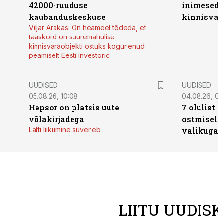
42000-ruuduse
inimesed
kaubanduskeskuse
kinnisvar
Viljar Arakas: On heameel tõdeda, et
taaskord on suuremahulise
kinnisvaraobjekti ostuks kogunenud
peamiselt Eesti investorid
UUDISED
UUDISED
05.08.26, 10:08
04.08.26, 
Hepsor on platsis uute
7 olulis
võlakirjadega
ostmisel
Lätti liikumine süveneb
valikuga
LIITU UUDIS