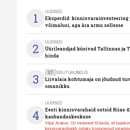
UUDISED
1
Eksperdid: kinnisvarainvesteering
võimalusi, aga ära armu sellesse
UUDISED
2
Üürileandjad küsivad Tallinnas ja T
hinda
ST
SISUTURUNDUS
3
Liivalaia kohtumaja on jõudnud turu
omanikku
UUDISED
Eesti kinnisvarahaid ostsid Riias 
4
kaubanduskeskuse
Viljar Arakas: On heameel tõdeda, et taasko
kinnisvaraobjekti ostuks kogunenud peamisel