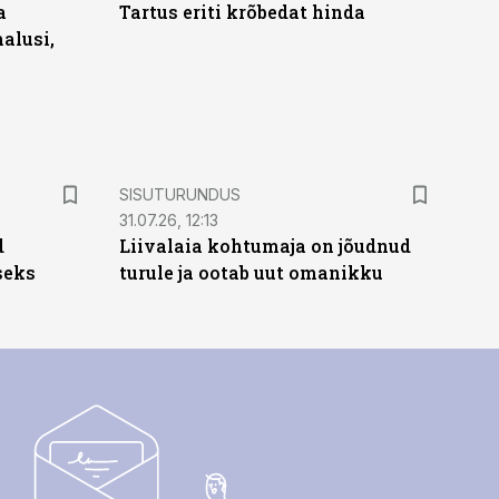
a
Tartus eriti krõbedat hinda
alusi,
ST
SISUTURUNDUS
31.07.26, 12:13
d
Liivalaia kohtumaja on jõudnud
seks
turule ja ootab uut omanikku