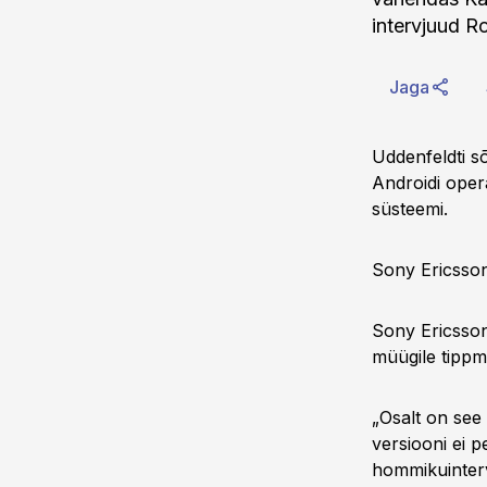
intervjuud R
Jaga
Uddenfeldti s
Androidi oper
süsteemi.
Sony Ericsson
Sony Ericsson
müügile tippm
„Osalt on see 
versiooni ei 
hommikuinter