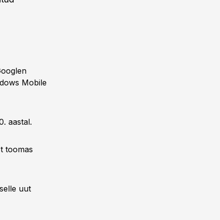
Googlen
indows Mobile
. aastal.
st toomas
selle uut