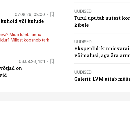
UUDISED
07.08.26, 08:00
Turul uputab uutest kor
kkuhoid või kulude
kibele
ava? Mida tuleb laenu
dur? Millest koosneb tark
UUDISED
Eksperdid: kinnisvarai
võimalusi, aga ära arm
06.08.26, 11:11
võtjad on
UUDISED
vid
Galerii: LVM aitab müü