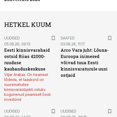
HETKEL KUUM
UUDISED
SAATED
05.08.26, 09:13
03.08.26, 11:17
Eesti kinnisvarahaid
Arco Vara juht: Lõuna-
ostsid Riias 42000-
Euroopa inimesed
ruuduse
võivad tuua Eesti
kaubanduskeskuse
kinnisvaraturule uusi
Viljar Arakas: On heameel
ostjaid
tõdeda, et taaskord on
suuremahulise
kinnisvaraobjekti ostuks
kogunenud peamiselt Eesti
investorid
UUDISED
UUDISED