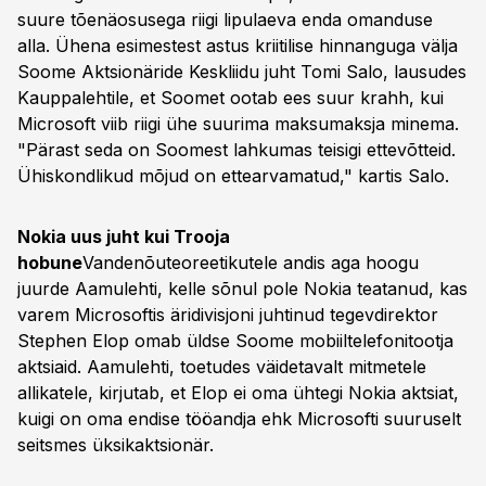
suure tõenäosusega riigi lipulaeva enda omanduse
alla. Ühena esimestest astus kriitilise hinnanguga välja
Soome Aktsionäride Keskliidu juht Tomi Salo, lausudes
Kauppalehtile, et Soomet ootab ees suur krahh, kui
Microsoft viib riigi ühe suurima maksumaksja minema.
"Pärast seda on Soomest lahkumas teisigi ettevõtteid.
Ühiskondlikud mõjud on ettearvamatud," kartis Salo.
Nokia uus juht kui Trooja
hobune
Vandenõuteoreetikutele andis aga hoogu
juurde Aamulehti, kelle sõnul pole Nokia teatanud, kas
varem Microsoftis äridivisjoni juhtinud tegevdirektor
Stephen Elop omab üldse Soome mobiiltelefonitootja
aktsiaid. Aamulehti, toetudes väidetavalt mitmetele
allikatele, kirjutab, et Elop ei oma ühtegi Nokia aktsiat,
kuigi on oma endise tööandja ehk Microsofti suuruselt
seitsmes üksikaktsionär.