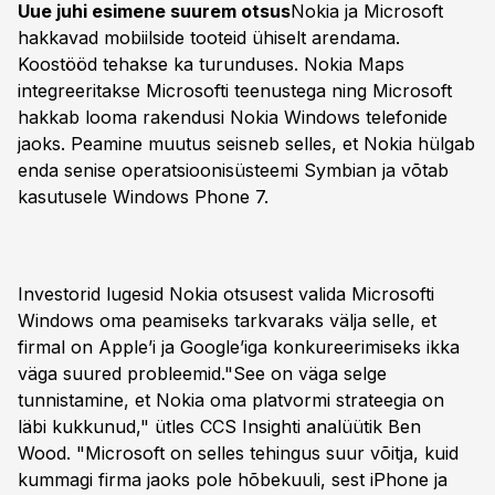
Uue juhi esimene suurem otsus
Nokia ja Microsoft
hakkavad mobiilside tooteid ühiselt arendama.
Koostööd tehakse ka turunduses. Nokia Maps
integreeritakse Microsofti teenustega ning Microsoft
hakkab looma rakendusi Nokia Windows telefonide
jaoks. Peamine muutus seisneb selles, et Nokia hülgab
enda senise operatsioonisüsteemi Symbian ja võtab
kasutusele Windows Phone 7.
Investorid lugesid Nokia otsusest valida Microsofti
Windows oma peamiseks tarkvaraks välja selle, et
firmal on Apple’i ja Google’iga konkureerimiseks ikka
väga suured probleemid."See on väga selge
tunnistamine, et Nokia oma platvormi strateegia on
läbi kukkunud," ütles CCS Insighti analüütik Ben
Wood. "Microsoft on selles tehingus suur võitja, kuid
kummagi firma jaoks pole hõbekuuli, sest iPhone ja