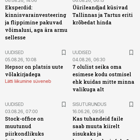
06.08.26, 14:06
06.08.26, 06:15
Eksperdid:
Üürileandjad küsivad
kinnisvarainvesteering
Tallinnas ja Tartus eriti
ja flippimine pakuvad
krõbedat hinda
võimalusi, aga ära armu
sellesse
UUDISED
UUDISED
05.08.26, 10:08
04.08.26, 06:30
Hepsor on platsis uute
7 olulist seika oma
võlakirjadega
esimese kodu ostmisel
Lätti liikumine süveneb
ehk kuidas mitte minna
valikuga alt
ST
UUDISED
SISUTURUNDUS
03.08.26, 07:00
16.06.26, 09:56
Stock-office on
Kas tuhandeid faile
muutunud
saab muuta kiirelt
piirkondlikuks
sisukaks ja