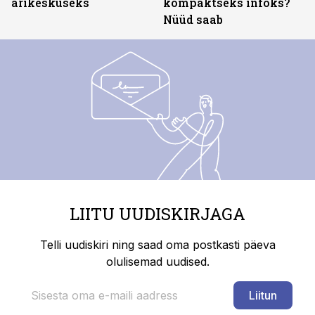
ärikeskuseks
kompaktseks infoks?
Nüüd saab
LIITU UUDISKIRJAGA
Telli uudiskiri ning saad oma postkasti päeva
olulisemad uudised.
Liitun