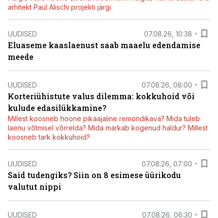
arhitekt Paul Alischi projekti järgi.
UUDISED
07.08.26, 10:38
Eluaseme kaaslaenust saab maaelu edendamise
meede
UUDISED
07.08.26, 08:00
Korteriühistute valus dilemma: kokkuhoid või
kulude edasilükkamine?
Millest koosneb hoone pikaajaline remondikava? Mida tuleb
laenu võtmisel võrrelda? Mida märkab kogenud haldur? Millest
koosneb tark kokkuhoid?
UUDISED
07.08.26, 07:00
Said tudengiks? Siin on 8 esimese üürikodu
valutut nippi
UUDISED
07.08.26, 06:30