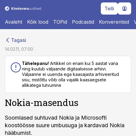
Telli
Avaleht
Kõik lood
TOPid
Podcastid
Konverentsid
cebook
cebook
Tagasi
Twitter)
Twitter)
14.02.11, 07:00
kedIn
kedIn
Tähelepanu!
Artikkel on enam kui 5 aastat vana
ning kuulub väljaande digitaalsesse arhiivi.
ail
ail
Väljaanne ei uuenda ega kaasajasta arhiveeritud
sisu, mistõttu võib olla vajalik kaasaegsete
k
k
allikatega tutvumine
Nokia-masendus
Soomlased suhtuvad Nokia ja Microsofti
koostöösse suure umbusuga ja kardavad Nokia
hääbumist.