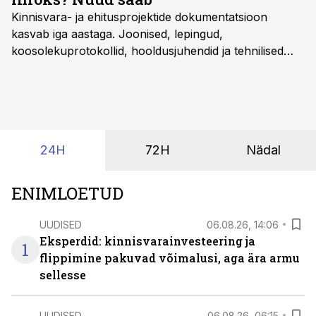
Kinnisvara- ja ehitusprojektide dokumentatsioon
kasvab iga aastaga. Joonised, lepingud,
koosolekuprotokollid, hooldusjuhendid ja tehnilised
kirjeldused kogunevad erinevatesse süsteemidesse
ning lõpuks on tükk tegu, et üldse aru saada, kus
midagi asub. Ent see kõik saab tehisintellekti abiga olla
kordades lihtsam.
24H
72H
Nädal
ENIMLOETUD
UUDISED
06.08.26, 14:06
Eksperdid: kinnisvarainvesteering ja
1
flippimine pakuvad võimalusi, aga ära armu
sellesse
UUDISED
06.08.26, 06:15