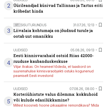
2
Üürileandjad küsivad Tallinnas ja Tartus eriti
krõbedat hinda
SISUTURUNDUS
31.07.26, 12:13
ST
3
Liivalaia kohtumaja on jõudnud turule ja
ootab uut omanikku
UUDISED
05.08.26, 09:13
Eesti kinnisvarahaid ostsid Riias 42000-
4
ruuduse kaubanduskeskuse
Viljar Arakas: On heameel tõdeda, et taaskord on
suuremahulise kinnisvaraobjekti ostuks kogunenud
peamiselt Eesti investorid
UUDISED
07.08.26, 08:00
Korteriühistute valus dilemma: kokkuhoid
5
või kulude edasilükkamine?
Millest koosneb hoone pikaajaline remondikava? Mida