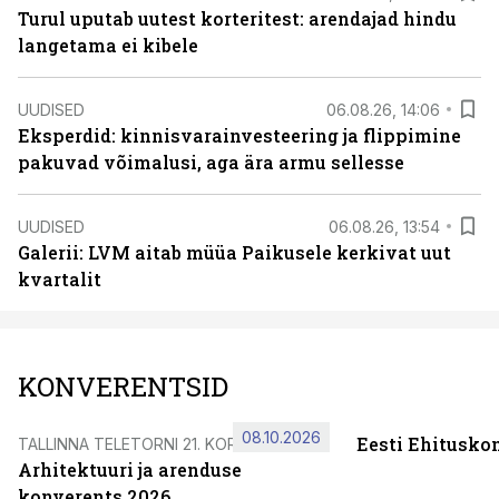
Turul uputab uutest korteritest: arendajad hindu
langetama ei kibele
UUDISED
06.08.26, 14:06
Eksperdid: kinnisvarainvesteering ja flippimine
pakuvad võimalusi, aga ära armu sellesse
UUDISED
06.08.26, 13:54
Galerii: LVM aitab müüa Paikusele kerkivat uut
kvartalit
KONVERENTSID
08.10.2026
Eesti Ehitusko
TALLINNA TELETORNI 21. KORRUSEL
Arhitektuuri ja arenduse
konverents 2026