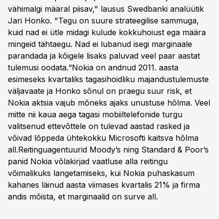
vähimalgi määral piisav," lausus Swedbanki analüütik
Jari Honko. "Tegu on suure strateegilise sammuga,
kuid nad ei ütle midagi kulude kokkuhoiust ega määra
mingeid tähtaegu. Nad ei lubanud isegi marginaale
parandada ja kõigele lisaks paluvad veel paar aastat
tulemusi oodata.“Nokia on andnud 2011. aasta
esimeseks kvartaliks tagasihoidliku majandustulemuste
väljavaate ja Honko sõnul on praegu suur risk, et
Nokia aktsia vajub mõneks ajaks unustuse hõlma. Veel
mitte nii kaua aega tagasi mobiiltelefonide turgu
valitsenud ettevõttele on tulevad aastad rasked ja
võivad lõppeda ühtekokku Microsofti kaitsva hõlma
all.Reitinguagentuurid Moody’s ning Standard & Poor’s
panid Nokia võlakirjad vaatluse alla reitingu
võimalikuks langetamiseks, kui Nokia puhaskasum
kahanes läinud aasta viimases kvartalis 21% ja firma
andis mõista, et marginaalid on surve all.