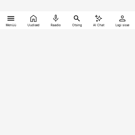
Menüü
Uudised
Raadio
Otsing
AI Chat
Logi sisse
Vana-Lõuna 39/1, 19094 Tallinn
(+372) 667 0111
kinnisvarauudised@kinnisvarauudised.ee
Telli
Reklaam
Firmast
Sisu kasutamisõigused
Ajakirjaniku
eetikakoodeks
Üldtingimused
Privaatsustingimused
Küpsiste poliitika
KKK