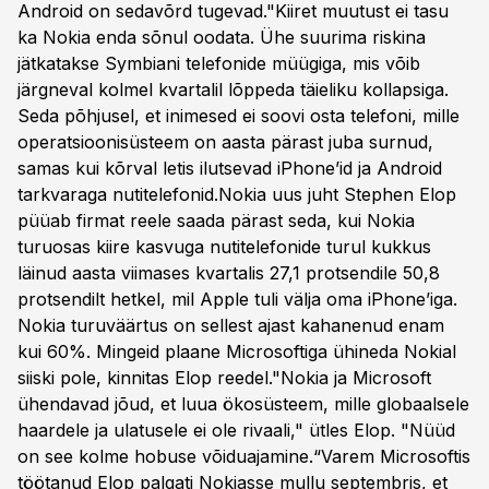
Android on sedavõrd tugevad."Kiiret muutust ei tasu
ka Nokia enda sõnul oodata. Ühe suurima riskina
jätkatakse Symbiani telefonide müügiga, mis võib
järgneval kolmel kvartalil lõppeda täieliku kollapsiga.
Seda põhjusel, et inimesed ei soovi osta telefoni, mille
operatsioonisüsteem on aasta pärast juba surnud,
samas kui kõrval letis ilutsevad iPhone’id ja Android
tarkvaraga nutitelefonid.Nokia uus juht Stephen Elop
püüab firmat reele saada pärast seda, kui Nokia
turuosas kiire kasvuga nutitelefonide turul kukkus
läinud aasta viimases kvartalis 27,1 protsendile 50,8
protsendilt hetkel, mil Apple tuli välja oma iPhone’iga.
Nokia turuväärtus on sellest ajast kahanenud enam
kui 60%. Mingeid plaane Microsoftiga ühineda Nokial
siiski pole, kinnitas Elop reedel."Nokia ja Microsoft
ühendavad jõud, et luua ökosüsteem, mille globaalsele
haardele ja ulatusele ei ole rivaali," ütles Elop. "Nüüd
on see kolme hobuse võiduajamine.“Varem Microsoftis
töötanud Elop palgati Nokiasse mullu septembris, et