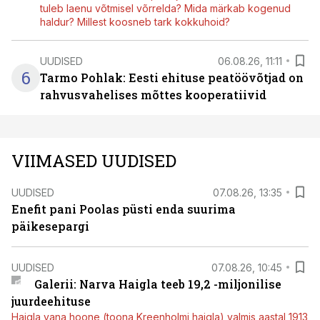
tuleb laenu võtmisel võrrelda? Mida märkab kogenud
haldur? Millest koosneb tark kokkuhoid?
UUDISED
06.08.26, 11:11
6
Tarmo Pohlak: Eesti ehituse peatöövõtjad on
rahvusvahelises mõttes kooperatiivid
VIIMASED UUDISED
UUDISED
07.08.26, 13:35
Enefit pani Poolas püsti enda suurima
päikesepargi
UUDISED
07.08.26, 10:45
Galerii: Narva Haigla teeb 19,2 -miljonilise
juurdeehituse
Haigla vana hoone (toona Kreenholmi haigla) valmis aastal 1913