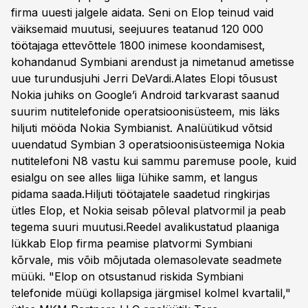
firma uuesti jalgele aidata. Seni on Elop teinud vaid
väiksemaid muutusi, seejuures teatanud 120 000
töötajaga ettevõttele 1800 inimese koondamisest,
kohandanud Symbiani arendust ja nimetanud ametisse
uue turundusjuhi Jerri DeVardi.Alates Elopi tõusust
Nokia juhiks on Google’i Android tarkvarast saanud
suurim nutitelefonide operatsioonisüsteem, mis läks
hiljuti mööda Nokia Symbianist. Analüütikud võtsid
uuendatud Symbian 3 operatsioonisüsteemiga Nokia
nutitelefoni N8 vastu kui sammu paremuse poole, kuid
esialgu on see alles liiga lühike samm, et langus
pidama saada.Hiljuti töötajatele saadetud ringkirjas
ütles Elop, et Nokia seisab põleval platvormil ja peab
tegema suuri muutusi.Reedel avalikustatud plaaniga
lükkab Elop firma peamise platvormi Symbiani
kõrvale, mis võib mõjutada olemasolevate seadmete
müüki. "Elop on otsustanud riskida Symbiani
telefonide müügi kollapsiga järgmisel kolmel kvartalil,"