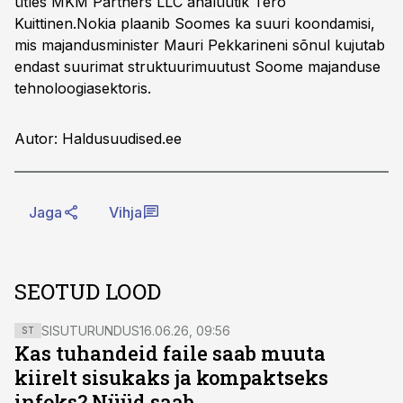
ütles MKM Partners LLC analüütik Tero
Kuittinen.Nokia plaanib Soomes ka suuri koondamisi,
mis majandusminister Mauri Pekkarineni sõnul kujutab
endast suurimat struktuurimuutust Soome majanduse
tehnoloogiasektoris.
Autor: Haldusuudised.ee
Jaga
Vihja
SEOTUD LOOD
SISUTURUNDUS
16.06.26, 09:56
ST
Kas tuhandeid faile saab muuta
kiirelt sisukaks ja kompaktseks
infoks? Nüüd saab