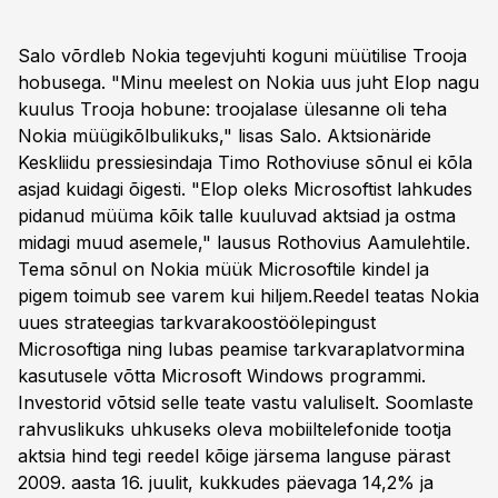
Salo võrdleb Nokia tegevjuhti koguni müütilise Trooja
hobusega. "Minu meelest on Nokia uus juht Elop nagu
kuulus Trooja hobune: troojalase ülesanne oli teha
Nokia müügikõlbulikuks," lisas Salo. Aktsionäride
Keskliidu pressiesindaja Timo Rothoviuse sõnul ei kõla
asjad kuidagi õigesti. "Elop oleks Microsoftist lahkudes
pidanud müüma kõik talle kuuluvad aktsiad ja ostma
midagi muud asemele," lausus Rothovius Aamulehtile.
Tema sõnul on Nokia müük Microsoftile kindel ja
pigem toimub see varem kui hiljem.Reedel teatas Nokia
uues strateegias tarkvarakoostöölepingust
Microsoftiga ning lubas peamise tarkvaraplatvormina
kasutusele võtta Microsoft Windows programmi.
Investorid võtsid selle teate vastu valuliselt. Soomlaste
rahvuslikuks uhkuseks oleva mobiiltelefonide tootja
aktsia hind tegi reedel kõige järsema languse pärast
2009. aasta 16. juulit, kukkudes päevaga 14,2% ja