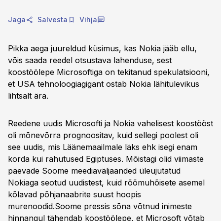
Jaga
Salvesta
Vihja
Pikka aega juureldud küsimus, kas Nokia jääb ellu,
võis saada reedel otsustava lahenduse, sest
koostöölepe Microsoftiga on tekitanud spekulatsiooni,
et USA tehnoloogiagigant ostab Nokia lähitulevikus
lihtsalt ära.
Reedene uudis Microsofti ja Nokia vahelisest koostööst
oli mõnevõrra prognoositav, kuid sellegi poolest oli
see uudis, mis Läänemaailmale läks ehk isegi enam
korda kui rahutused Egiptuses. Mõistagi olid viimaste
päevade Soome meediaväljaanded üleujutatud
Nokiaga seotud uudistest, kuid rõõmuhõisete asemel
kõlavad põhjanaabrite suust hoopis
murenoodid.Soome pressis sõna võtnud inimeste
hinnangul tähendab koostöölepe, et Microsoft võtab