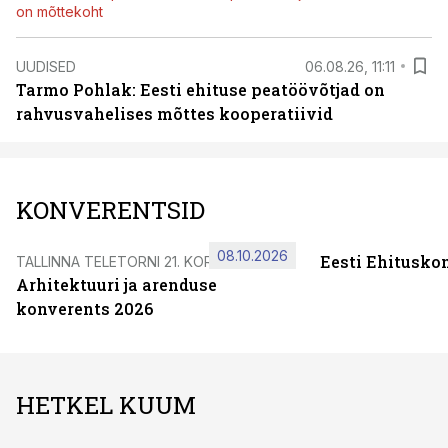
on mõttekoht
UUDISED
06.08.26, 11:11
Tarmo Pohlak: Eesti ehituse peatöövõtjad on
rahvusvahelises mõttes kooperatiivid
KONVERENTSID
08.10.2026
Eesti Ehitusko
TALLINNA TELETORNI 21. KORRUSEL
Arhitektuuri ja arenduse
konverents 2026
HETKEL KUUM