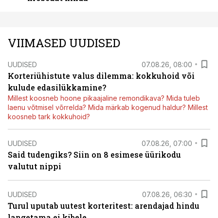
VIIMASED UUDISED
UUDISED
07.08.26, 08:00
Korteriühistute valus dilemma: kokkuhoid või
kulude edasilükkamine?
Millest koosneb hoone pikaajaline remondikava? Mida tuleb
laenu võtmisel võrrelda? Mida märkab kogenud haldur? Millest
koosneb tark kokkuhoid?
UUDISED
07.08.26, 07:00
Said tudengiks? Siin on 8 esimese üürikodu
valutut nippi
UUDISED
07.08.26, 06:30
Turul uputab uutest korteritest: arendajad hindu
langetama ei kibele