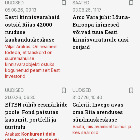
UUDISED
SAATED
05.08.26, 09:13
03.08.26, 11:17
Eesti kinnisvarahaid
Arco Vara juht: Lõuna-
ostsid Riias 42000-
Euroopa inimesed
ruuduse
võivad tuua Eesti
kaubanduskeskuse
kinnisvaraturule uusi
Viljar Arakas: On heameel
ostjaid
tõdeda, et taaskord on
suuremahulise
kinnisvaraobjekti ostuks
kogunenud peamiselt Eesti
investorid
UUDISED
UUDISED
31.07.26, 06:30
31.07.26, 10:40
EfTEN rühib eesmärkide
Galerii: Invego avas
poole. Fond paisutas
oma Riia arenduses
kasumit, portfelli ja
sündmuskeskuse
üüritulu
Vaata, mis avamisel toimus ja
kes seal olid
Arakas:
Konkurentidele
ütlen, et tehke järele või