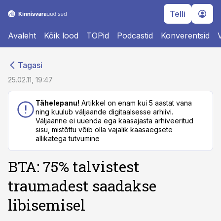
Telli
Avaleht
Kõik lood
TOPid
Podcastid
Konverentsid
cebook
cebook
Tagasi
Twitter)
Twitter)
25.02.11, 19:47
kedIn
kedIn
Tähelepanu!
Artikkel on enam kui 5 aastat vana
ning kuulub väljaande digitaalsesse arhiivi.
ail
ail
Väljaanne ei uuenda ega kaasajasta arhiveeritud
sisu, mistõttu võib olla vajalik kaasaegsete
k
k
allikatega tutvumine
BTA: 75% talvistest
traumadest saadakse
libisemisel