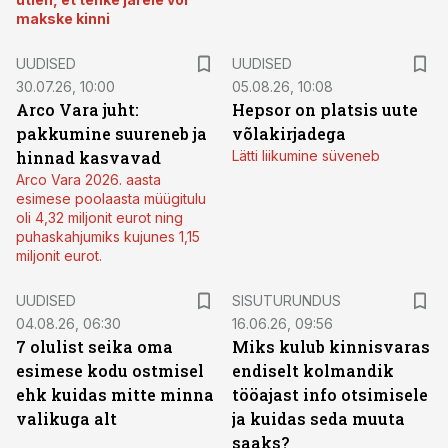
makske kinni
UUDISED
UUDISED
30.07.26, 10:00
05.08.26, 10:08
Arco Vara juht:
Hepsor on platsis uute
pakkumine suureneb ja
võlakirjadega
hinnad kasvavad
Lätti liikumine süveneb
Arco Vara 2026. aasta
esimese poolaasta müügitulu
oli 4,32 miljonit eurot ning
puhaskahjumiks kujunes 1,15
miljonit eurot.
ST
UUDISED
SISUTURUNDUS
04.08.26, 06:30
16.06.26, 09:56
7 olulist seika oma
Miks kulub kinnisvaras
esimese kodu ostmisel
endiselt kolmandik
ehk kuidas mitte minna
tööajast info otsimisele
valikuga alt
ja kuidas seda muuta
saaks?