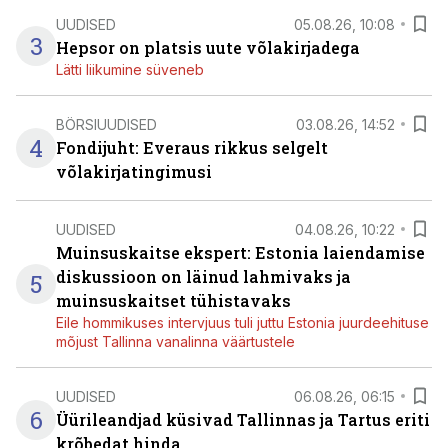
UUDISED
05.08.26, 10:08
3
Hepsor on platsis uute võlakirjadega
Lätti liikumine süveneb
BÖRSIUUDISED
03.08.26, 14:52
4
Fondijuht: Everaus rikkus selgelt
võlakirjatingimusi
UUDISED
04.08.26, 10:22
Muinsuskaitse ekspert: Estonia laiendamise
diskussioon on läinud lahmivaks ja
5
muinsuskaitset tühistavaks
Eile hommikuses intervjuus tuli juttu Estonia juurdeehituse
mõjust Tallinna vanalinna väärtustele
UUDISED
06.08.26, 06:15
6
Üürileandjad küsivad Tallinnas ja Tartus eriti
krõbedat hinda