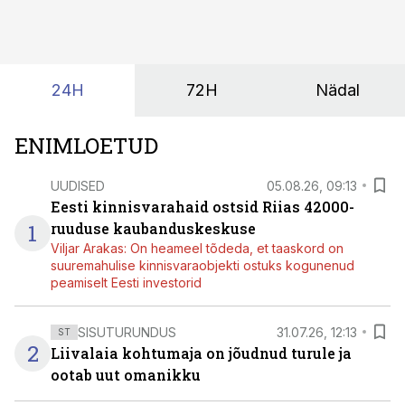
kas ettevõtte andmed on üldse sellisel kujul olemas, et
tehisintellekt neist midagi mõistlikku välja lugeda
suudaks.
24H
72H
Nädal
ENIMLOETUD
UUDISED
05.08.26, 09:13
Eesti kinnisvarahaid ostsid Riias 42000-
1
ruuduse kaubanduskeskuse
Viljar Arakas: On heameel tõdeda, et taaskord on
suuremahulise kinnisvaraobjekti ostuks kogunenud
peamiselt Eesti investorid
SISUTURUNDUS
31.07.26, 12:13
ST
2
Liivalaia kohtumaja on jõudnud turule ja
ootab uut omanikku