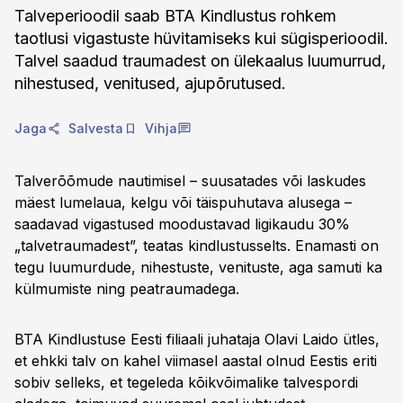
Talveperioodil saab BTA Kindlustus rohkem
taotlusi vigastuste hüvitamiseks kui sügisperioodil.
Talvel saadud traumadest on ülekaalus luumurrud,
nihestused, venitused, ajupõrutused.
Jaga
Salvesta
Vihja
Talverõõmude nautimisel – suusatades või laskudes
mäest lumelaua, kelgu või täispuhutava alusega –
saadavad vigastused moodustavad ligikaudu 30%
„talvetraumadest”, teatas kindlustusselts. Enamasti on
tegu luumurdude, nihestuste, venituste, aga samuti ka
külmumiste ning peatraumadega.
BTA Kindlustuse Eesti filiaali juhataja Olavi Laido ütles,
et ehkki talv on kahel viimasel aastal olnud Eestis eriti
sobiv selleks, et tegeleda kõikvõimalike talvespordi