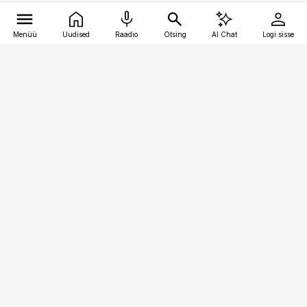
Menüü
Uudised
Raadio
Otsing
AI Chat
Logi sisse
Vana-Lõuna 39/1, 19094 Tallinn
(+372) 667 0111
kinnisvarauudised@kinnisvarauudised.ee
Telli
Reklaam
Firmast
Sisu kasutamisõigused
Ajakirjaniku
eetikakoodeks
Üldtingimused
Privaatsustingimused
Küpsiste poliitika
KKK
Eesti Meediaettevõtete
Eelistuste haldamine