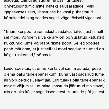
aladega, toimuvad suuremal osal juhtudest
õnnetusjuhtumid mitte näiteks suusaradadel, vaid
igapäevases elus, libastudes halvasti puhastatud
kõnniteedel ning saades sageli väga tõsiseid vigastusi.
"Enam kui pool traumadest saadakse talvel just nimelt
sel moel. Võrdlemisi väike arv on põhjustatud katustelt
kukkunud lume või jääpurikate poolt. Sellegipoolest
peab märkima, et just sellisel moel saadud traumad on
kõige raskemad," sõnas ta.
Laido soovitas, et enne kui talvel samm astuda, peab
olema palju tähelepanelikum, kuna vast sadanud lume
all võib peituda „elav” jää. Eriti tuleks olla tähelepanelik
majast väljumisel, et mitte libastuda jäätunud majalävel,
mis on üks kõige sagedasematest traumade põhjustest.