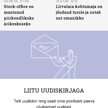
03.08.26, 07:00
31.07.26, 12:13
Stock-office on
Liivalaia kohtumaja on
muutunud
jõudnud turule ja ootab
piirkondlikuks
uut omanikku
ärikeskuseks
LIITU UUDISKIRJAGA
Telli uudiskiri ning saad oma postkasti päeva
olulisemad uudised.