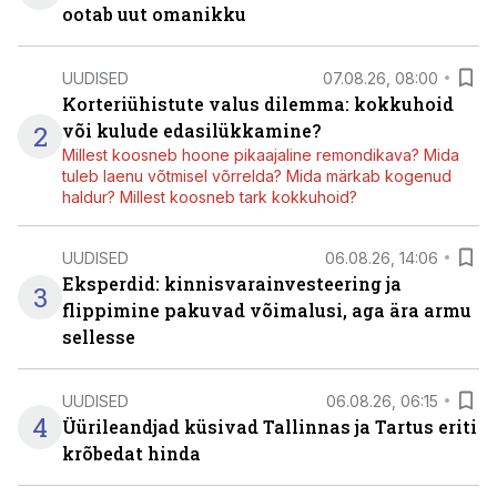
ootab uut omanikku
UUDISED
07.08.26, 08:00
Korteriühistute valus dilemma: kokkuhoid
2
või kulude edasilükkamine?
Millest koosneb hoone pikaajaline remondikava? Mida
tuleb laenu võtmisel võrrelda? Mida märkab kogenud
haldur? Millest koosneb tark kokkuhoid?
UUDISED
06.08.26, 14:06
Eksperdid: kinnisvarainvesteering ja
3
flippimine pakuvad võimalusi, aga ära armu
sellesse
UUDISED
06.08.26, 06:15
4
Üürileandjad küsivad Tallinnas ja Tartus eriti
krõbedat hinda