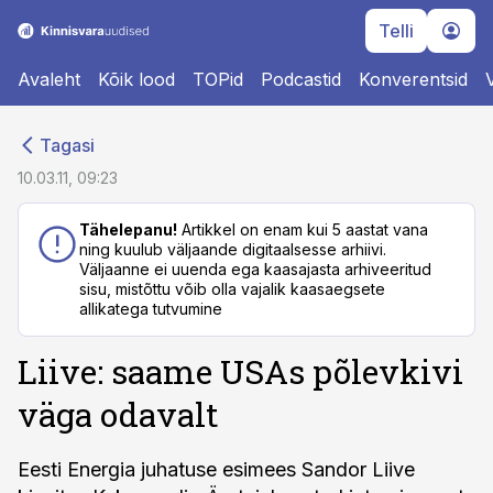
Telli
Avaleht
Kõik lood
TOPid
Podcastid
Konverentsid
cebook
cebook
Tagasi
Twitter)
Twitter)
10.03.11, 09:23
kedIn
kedIn
Tähelepanu!
Artikkel on enam kui 5 aastat vana
ning kuulub väljaande digitaalsesse arhiivi.
ail
ail
Väljaanne ei uuenda ega kaasajasta arhiveeritud
sisu, mistõttu võib olla vajalik kaasaegsete
k
k
allikatega tutvumine
Liive: saame USAs põlevkivi
väga odavalt
Eesti Energia juhatuse esimees Sandor Liive