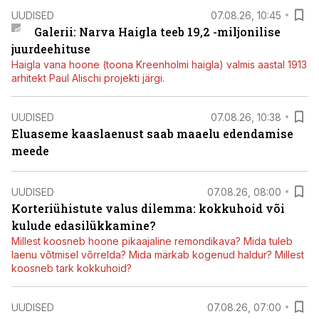
UUDISED
07.08.26, 10:45
Galerii: Narva Haigla teeb 19,2 -miljonilise
juurdeehituse
Haigla vana hoone (toona Kreenholmi haigla) valmis aastal 1913
arhitekt Paul Alischi projekti järgi.
UUDISED
07.08.26, 10:38
Eluaseme kaaslaenust saab maaelu edendamise
meede
UUDISED
07.08.26, 08:00
Korteriühistute valus dilemma: kokkuhoid või
kulude edasilükkamine?
Millest koosneb hoone pikaajaline remondikava? Mida tuleb
laenu võtmisel võrrelda? Mida märkab kogenud haldur? Millest
koosneb tark kokkuhoid?
UUDISED
07.08.26, 07:00