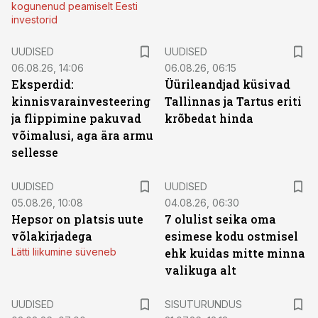
kogunenud peamiselt Eesti
investorid
UUDISED
UUDISED
06.08.26, 14:06
06.08.26, 06:15
Eksperdid:
Üürileandjad küsivad
kinnisvarainvesteering
Tallinnas ja Tartus eriti
ja flippimine pakuvad
krõbedat hinda
võimalusi, aga ära armu
sellesse
UUDISED
UUDISED
05.08.26, 10:08
04.08.26, 06:30
Hepsor on platsis uute
7 olulist seika oma
võlakirjadega
esimese kodu ostmisel
Lätti liikumine süveneb
ehk kuidas mitte minna
valikuga alt
ST
UUDISED
SISUTURUNDUS