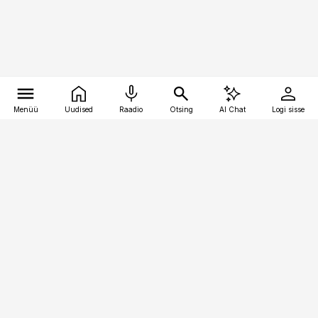
Menüü
Uudised
Raadio
Otsing
AI Chat
Logi sisse
Vana-Lõuna 39/1, 19094 Tallinn
(+372) 667 0111
kinnisvarauudised@kinnisvarauudised.ee
Telli
Reklaam
Firmast
Sisu kasutamisõigused
Ajakirjaniku