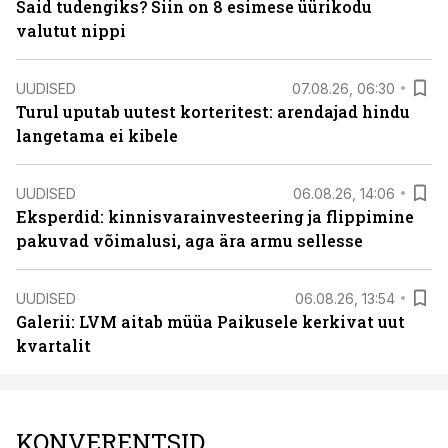
Said tudengiks? Siin on 8 esimese üürikodu
valutut nippi
UUDISED
07.08.26, 06:30
Turul uputab uutest korteritest: arendajad hindu
langetama ei kibele
UUDISED
06.08.26, 14:06
Eksperdid: kinnisvarainvesteering ja flippimine
pakuvad võimalusi, aga ära armu sellesse
UUDISED
06.08.26, 13:54
Galerii: LVM aitab müüa Paikusele kerkivat uut
kvartalit
KONVERENTSID