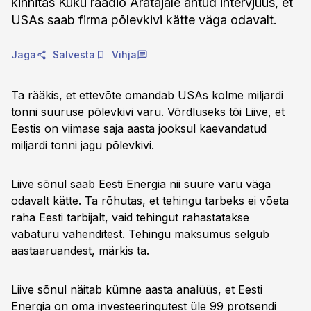
kinnitas Kuku raadio Äratajale antud intervjuus, et
USAs saab firma põlevkivi kätte väga odavalt.
Jaga
Salvesta
Vihja
Ta rääkis, et ettevõte omandab USAs kolme miljardi
tonni suuruse põlevkivi varu. Võrdluseks tõi Liive, et
Eestis on viimase saja aasta jooksul kaevandatud
miljardi tonni jagu põlevkivi.
Liive sõnul saab Eesti Energia nii suure varu väga
odavalt kätte. Ta rõhutas, et tehingu tarbeks ei võeta
raha Eesti tarbijalt, vaid tehingut rahastatakse
vabaturu vahenditest. Tehingu maksumus selgub
aastaaruandest, märkis ta.
Liive sõnul näitab kümne aasta analüüs, et Eesti
Energia on oma investeeringutest üle 99 protsendi