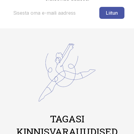
Liitun
TAGASI
KINNISVARAUUDISED