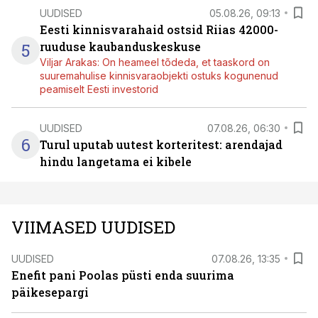
UUDISED
05.08.26, 09:13
Eesti kinnisvarahaid ostsid Riias 42000-
5
ruuduse kaubanduskeskuse
Viljar Arakas: On heameel tõdeda, et taaskord on
suuremahulise kinnisvaraobjekti ostuks kogunenud
peamiselt Eesti investorid
UUDISED
07.08.26, 06:30
6
Turul uputab uutest korteritest: arendajad
hindu langetama ei kibele
VIIMASED UUDISED
UUDISED
07.08.26, 13:35
Enefit pani Poolas püsti enda suurima
päikesepargi