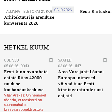
08.10.2026
Eesti Ehitusko
TALLINNA TELETORNI 21. KORRUSEL
Arhitektuuri ja arenduse
konverents 2026
HETKEL KUUM
UUDISED
SAATED
05.08.26, 09:13
03.08.26, 11:17
Eesti kinnisvarahaid
Arco Vara juht: Lõuna-
ostsid Riias 42000-
Euroopa inimesed
ruuduse
võivad tuua Eesti
kaubanduskeskuse
kinnisvaraturule uusi
Viljar Arakas: On heameel
ostjaid
tõdeda, et taaskord on
suuremahulise
kinnisvaraobjekti ostuks