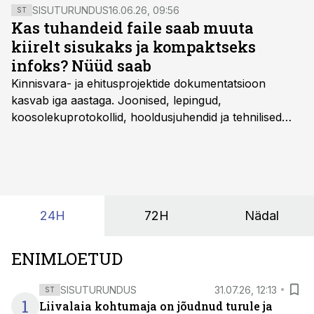
SISUTURUNDUS
16.06.26, 09:56
ST
Kas tuhandeid faile saab muuta
kiirelt sisukaks ja kompaktseks
infoks? Nüüd saab
Kinnisvara- ja ehitusprojektide dokumentatsioon
kasvab iga aastaga. Joonised, lepingud,
koosolekuprotokollid, hooldusjuhendid ja tehnilised
kirjeldused kogunevad erinevatesse süsteemidesse
ning lõpuks on tükk tegu, et üldse aru saada, kus
midagi asub. Ent see kõik saab tehisintellekti abiga olla
kordades lihtsam.
24H
72H
Nädal
ENIMLOETUD
SISUTURUNDUS
31.07.26, 12:13
ST
1
Liivalaia kohtumaja on jõudnud turule ja