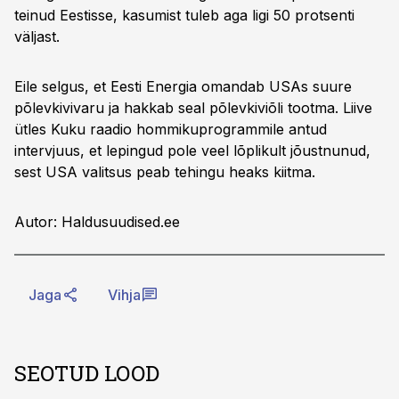
teinud Eestisse, kasumist tuleb aga ligi 50 protsenti
väljast.
Eile selgus, et Eesti Energia omandab USAs suure
põlevkivivaru ja hakkab seal põlevkiviõli tootma. Liive
ütles Kuku raadio hommikuprogrammile antud
intervjuus, et lepingud pole veel lõplikult jõustnunud,
sest USA valitsus peab tehingu heaks kiitma.
Autor: Haldusuudised.ee
Jaga
Vihja
SEOTUD LOOD