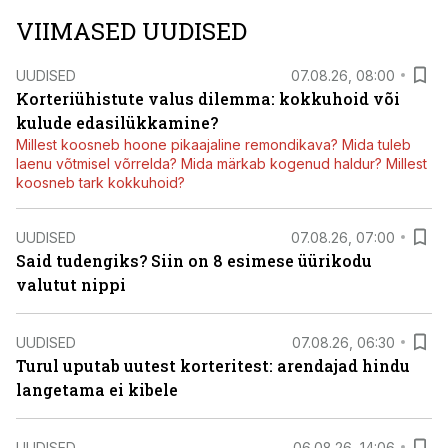
VIIMASED UUDISED
UUDISED
07.08.26, 08:00
Korteriühistute valus dilemma: kokkuhoid või
kulude edasilükkamine?
Millest koosneb hoone pikaajaline remondikava? Mida tuleb
laenu võtmisel võrrelda? Mida märkab kogenud haldur? Millest
koosneb tark kokkuhoid?
UUDISED
07.08.26, 07:00
Said tudengiks? Siin on 8 esimese üürikodu
valutut nippi
UUDISED
07.08.26, 06:30
Turul uputab uutest korteritest: arendajad hindu
langetama ei kibele
UUDISED
06.08.26, 14:06