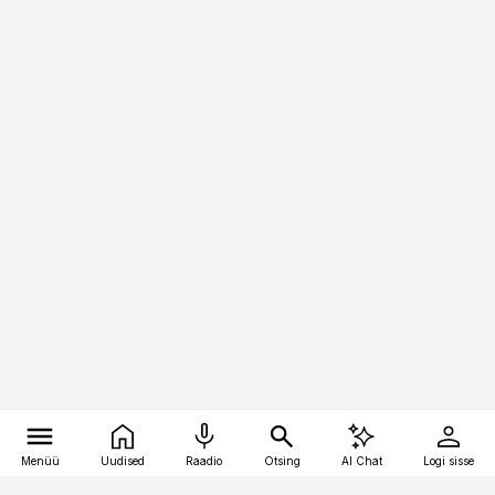
Menüü
Uudised
Raadio
Otsing
AI Chat
Logi sisse