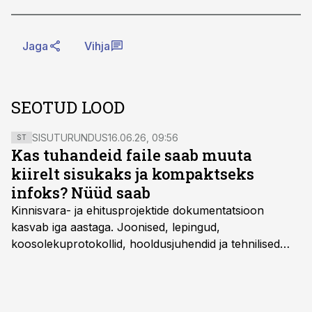
Jaga
Vihja
SEOTUD LOOD
SISUTURUNDUS
16.06.26, 09:56
ST
Kas tuhandeid faile saab muuta
kiirelt sisukaks ja kompaktseks
infoks? Nüüd saab
Kinnisvara- ja ehitusprojektide dokumentatsioon
kasvab iga aastaga. Joonised, lepingud,
koosolekuprotokollid, hooldusjuhendid ja tehnilised
kirjeldused kogunevad erinevatesse süsteemidesse
ning lõpuks on tükk tegu, et üldse aru saada, kus
midagi asub. Ent see kõik saab tehisintellekti abiga olla
kordades lihtsam.