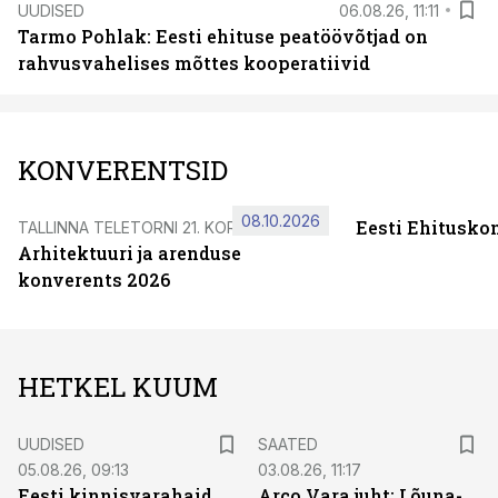
UUDISED
06.08.26, 11:11
Tarmo Pohlak: Eesti ehituse peatöövõtjad on
rahvusvahelises mõttes kooperatiivid
KONVERENTSID
08.10.2026
Eesti Ehitusko
TALLINNA TELETORNI 21. KORRUSEL
Arhitektuuri ja arenduse
konverents 2026
HETKEL KUUM
UUDISED
SAATED
05.08.26, 09:13
03.08.26, 11:17
Eesti kinnisvarahaid
Arco Vara juht: Lõuna-