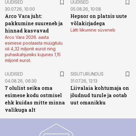
UUDISED
UUDISED
30.07.26, 10:00
05.08.26, 10:08
Arco Vara juht:
Hepsor on platsis uute
pakkumine suureneb ja
võlakirjadega
hinnad kasvavad
Lätti liikumine süveneb
Arco Vara 2026. aasta
esimese poolaasta müügitulu
oli 4,32 miljonit eurot ning
puhaskahjumiks kujunes 1,15
miljonit eurot.
ST
UUDISED
SISUTURUNDUS
04.08.26, 06:30
31.07.26, 12:13
7 olulist seika oma
Liivalaia kohtumaja on
esimese kodu ostmisel
jõudnud turule ja ootab
ehk kuidas mitte minna
uut omanikku
valikuga alt