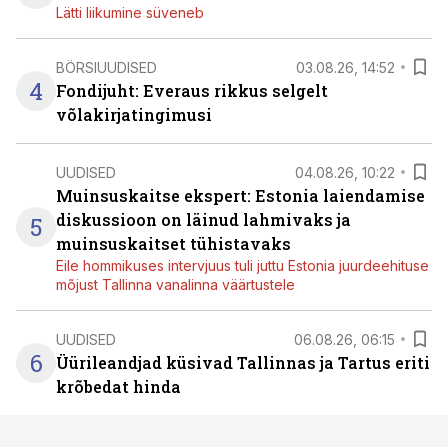
Lätti liikumine süveneb
BÖRSIUUDISED
03.08.26, 14:52
4
Fondijuht: Everaus rikkus selgelt
võlakirjatingimusi
UUDISED
04.08.26, 10:22
Muinsuskaitse ekspert: Estonia laiendamise
diskussioon on läinud lahmivaks ja
5
muinsuskaitset tühistavaks
Eile hommikuses intervjuus tuli juttu Estonia juurdeehituse
mõjust Tallinna vanalinna väärtustele
UUDISED
06.08.26, 06:15
6
Üürileandjad küsivad Tallinnas ja Tartus eriti
krõbedat hinda