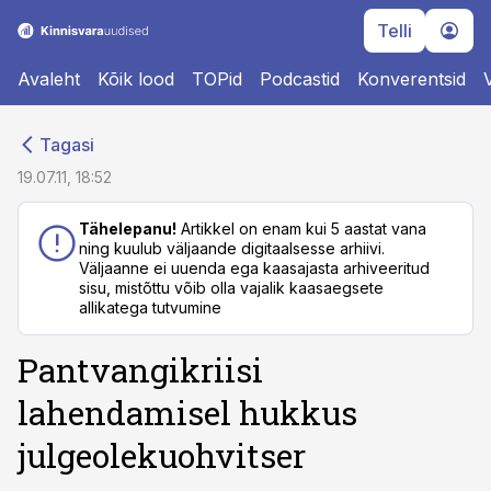
Telli
Avaleht
Kõik lood
TOPid
Podcastid
Konverentsid
cebook
cebook
Tagasi
Twitter)
Twitter)
19.07.11, 18:52
kedIn
kedIn
Tähelepanu!
Artikkel on enam kui 5 aastat vana
ning kuulub väljaande digitaalsesse arhiivi.
ail
ail
Väljaanne ei uuenda ega kaasajasta arhiveeritud
sisu, mistõttu võib olla vajalik kaasaegsete
k
k
allikatega tutvumine
Pantvangikriisi
lahendamisel hukkus
julgeolekuohvitser