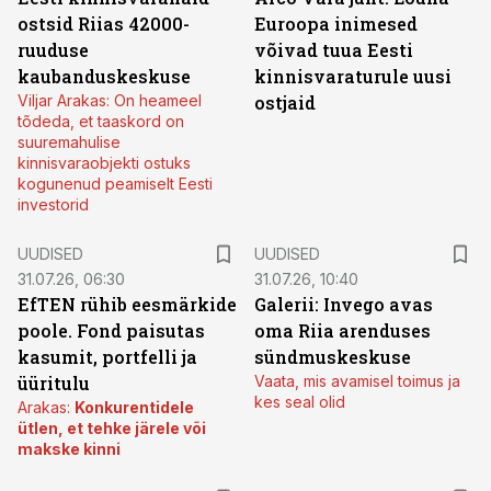
ostsid Riias 42000-
Euroopa inimesed
ruuduse
võivad tuua Eesti
kaubanduskeskuse
kinnisvaraturule uusi
Viljar Arakas: On heameel
ostjaid
tõdeda, et taaskord on
suuremahulise
kinnisvaraobjekti ostuks
kogunenud peamiselt Eesti
investorid
UUDISED
UUDISED
31.07.26, 06:30
31.07.26, 10:40
EfTEN rühib eesmärkide
Galerii: Invego avas
poole. Fond paisutas
oma Riia arenduses
kasumit, portfelli ja
sündmuskeskuse
üüritulu
Vaata, mis avamisel toimus ja
kes seal olid
Arakas:
Konkurentidele
ütlen, et tehke järele või
makske kinni