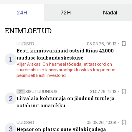
24H
72H
Nädal
ENIMLOETUD
UUDISED
05.08.26, 09:13
Eesti kinnisvarahaid ostsid Riias 42000-
1
ruuduse kaubanduskeskuse
Viljar Arakas: On heameel tõdeda, et taaskord on
suuremahulise kinnisvaraobjekti ostuks kogunenud
peamiselt Eesti investorid
SISUTURUNDUS
31.07.26, 12:13
ST
2
Liivalaia kohtumaja on jõudnud turule ja
ootab uut omanikku
UUDISED
05.08.26, 10:08
3
Hepsor on platsis uute võlakirjadega