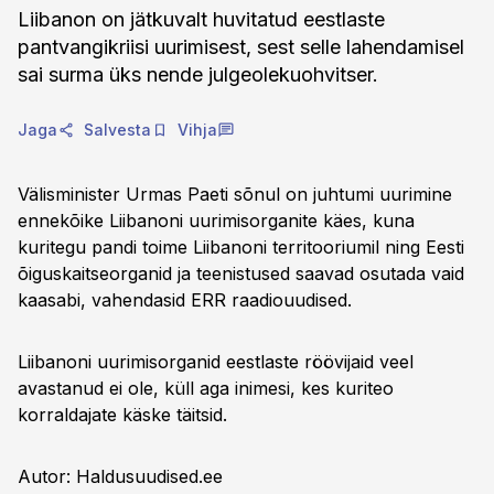
Liibanon on jätkuvalt huvitatud eestlaste
pantvangikriisi uurimisest, sest selle lahendamisel
sai surma üks nende julgeolekuohvitser.
Jaga
Salvesta
Vihja
Välisminister Urmas Paeti sõnul on juhtumi uurimine
ennekõike Liibanoni uurimisorganite käes, kuna
kuritegu pandi toime Liibanoni territooriumil ning Eesti
õiguskaitseorganid ja teenistused saavad osutada vaid
kaasabi, vahendasid ERR raadiouudised.
Liibanoni uurimisorganid eestlaste röövijaid veel
avastanud ei ole, küll aga inimesi, kes kuriteo
korraldajate käske täitsid.
Autor: Haldusuudised.ee