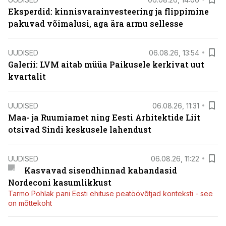
Eksperdid: kinnisvarainvesteering ja flippimine
pakuvad võimalusi, aga ära armu sellesse
UUDISED
06.08.26, 13:54
Galerii: LVM aitab müüa Paikusele kerkivat uut
kvartalit
UUDISED
06.08.26, 11:31
Maa- ja Ruumiamet ning Eesti Arhitektide Liit
otsivad Sindi keskusele lahendust
UUDISED
06.08.26, 11:22
Kasvavad sisendhinnad kahandasid
Nordeconi kasumlikkust
Tarmo Pohlak pani Eesti ehituse peatöövõtjad konteksti - see
on mõttekoht