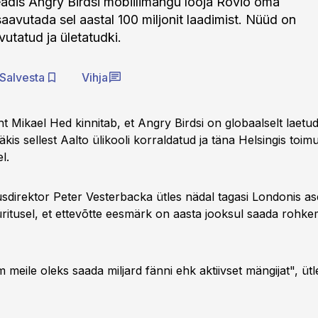
eadis Angry Birdsi mobiilimängu looja Rovio oma
aavutada sel aastal 100 miljonit laadimist. Nüüd on
utatud ja ületatudki.
Salvesta
Vihja
t Mikael Hed kinnitab, et Angry Birdsi on globaalselt laetud
kis sellest Aalto ülikooli korraldatud ja täna Helsingis toi
l.
sdirektor Peter Vesterbacka ütles nädal tagasi Londonis as
ritusel, et ettevõtte eesmärk on aasta jooksul saada rohkem
 meile oleks saada miljard fänni ehk aktiivset mängijat", ütl