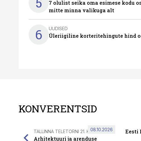
5
7 olulist seika oma esimese kodu o
mitte minna valikuga alt
UUDISED
6
Üleriigiline korteritehingute hind 
KONVERENTSID
08.10.2026
Eesti
TALLINNA TELETORNI 21. KORRUSEL
Arhitektuuri ja arenduse