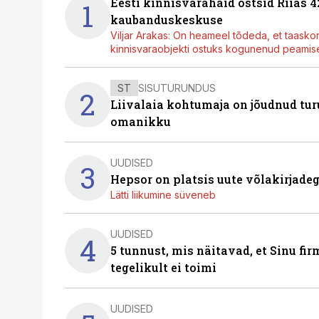
Eesti kinnisvarahaid ostsid Riias 
1
kaubanduskeskuse
Viljar Arakas: On heameel tõdeda, et taasko
kinnisvaraobjekti ostuks kogunenud peamisel
ST
SISUTURUNDUS
2
Liivalaia kohtumaja on jõudnud turu
omanikku
UUDISED
3
Hepsor on platsis uute võlakirjade
Lätti liikumine süveneb
UUDISED
4
5 tunnust, mis näitavad, et Sinu fi
tegelikult ei toimi
UUDISED