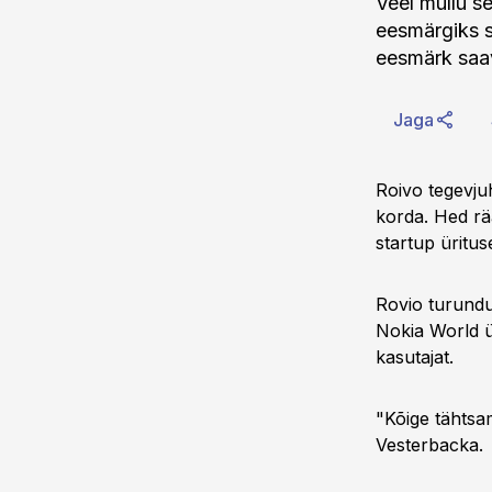
Veel mullu s
eesmärgiks s
eesmärk saav
Jaga
Roivo tegevjuh
korda. Hed rää
startup ürituse
Rovio turundu
Nokia World ü
kasutajat.
"Kõige tähtsam
Vesterbacka.