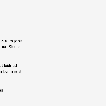
 500 miljonit
munud Slush-
et leidnud
 kui miljard
es