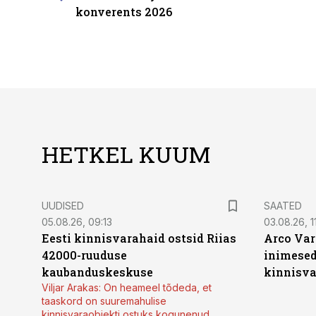
konverents 2026
HETKEL KUUM
UUDISED
SAATED
05.08.26, 09:13
03.08.26, 11
Eesti kinnisvarahaid ostsid Riias
Arco Var
42000-ruuduse
inimesed
kaubanduskeskuse
kinnisvar
Viljar Arakas: On heameel tõdeda, et
taaskord on suuremahulise
kinnisvaraobjekti ostuks kogunenud