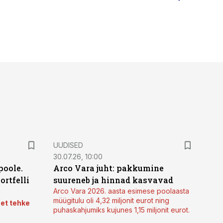
UUDISED
30.07.26, 10:00
poole.
Arco Vara juht: pakkumine
ortfelli
suureneb ja hinnad kasvavad
Arco Vara 2026. aasta esimese poolaasta
müügitulu oli 4,32 miljonit eurot ning
 et tehke
puhaskahjumiks kujunes 1,15 miljonit eurot.