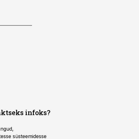
aktseks infoks?
ingud,
atesse süsteemidesse