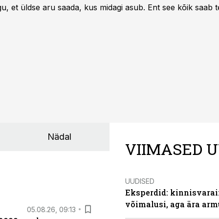
u, et üldse aru saada, kus midagi asub. Ent see kõik saab teh
Nädal
VIIMASED U
UUDISED
Eksperdid: kinnisvarai
võimalusi, aga ära arm
05.08.26, 09:13