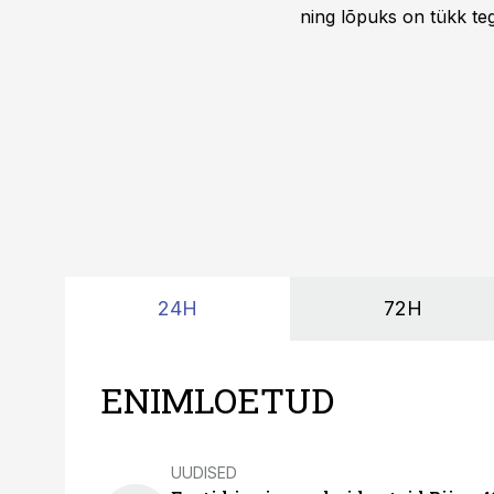
ning lõpuks on tükk teg
kordades lihtsam.
24H
72H
ENIMLOETUD
UUDISED