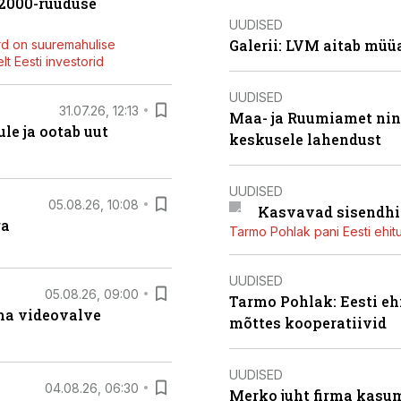
42000-ruuduse
UUDISED
Galerii: LVM aitab müü
rd on suuremahulise
t Eesti investorid
UUDISED
31.07.26, 12:13
Maa- ja Ruumiamet ning
le ja ootab uut
keskusele lahendust
UUDISED
05.08.26, 10:08
Kasvavad sisendhi
ga
Tarmo Pohlak pani Eesti ehit
UUDISED
05.08.26, 09:00
Tarmo Pohlak: Eesti eh
rma videovalve
mõttes kooperatiivid
UUDISED
04.08.26, 06:30
Merko juht firma kasum