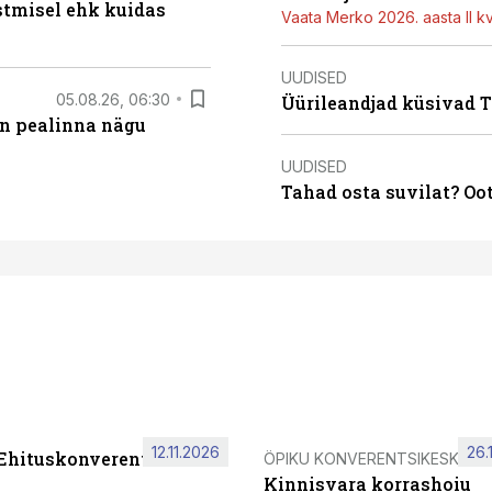
stmisel ehk kuidas
Vaata Merko 2026. aasta II kv
UUDISED
05.08.26, 06:30
Üürileandjad küsivad Ta
on pealinna nägu
UUDISED
Tahad osta suvilat? Oo
12.11.2026
26.
 Ehituskonverents 2026
ÖPIKU KONVERENTSIKESKUS
Kinnisvara korrashoiu