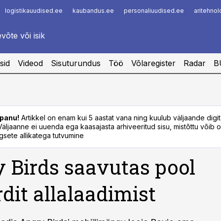
logistikauudised.ee
kaubandus.ee
personaliuudised.ee
aritehno
Infopank
Radar
sid
Videod
Sisuturundus
Töö
Võlaregister
Radar
B
panu!
Artikkel on enam kui 5 aastat vana ning kuulub väljaande digi
. Väljaanne ei uuenda ega kaasajasta arhiveeritud sisu, mistõttu võib ol
sete allikatega tutvumine
 Birds saavutas pool
rdit allalaadimist