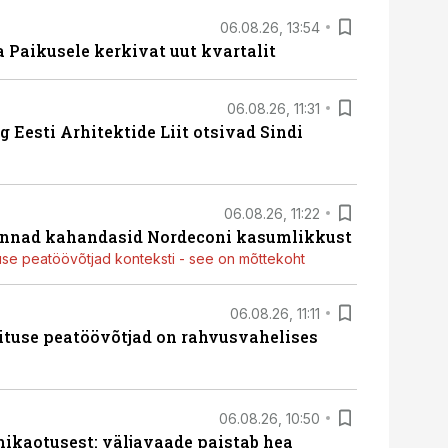
06.08.26, 13:54
a Paikusele kerkivat uut kvartalit
06.08.26, 11:31
 Eesti Arhitektide Liit otsivad Sindi
06.08.26, 11:22
nnad kahandasid Nordeconi kasumlikkust
use peatöövõtjad konteksti - see on mõttekoht
06.08.26, 11:11
ituse peatöövõtjad on rahvusvahelises
06.08.26, 10:50
ikaotusest: väljavaade paistab hea