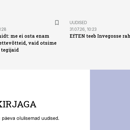
UUDISED
1:28
31.07.26, 10:23
dt: me ei osta enam
EfTEN teeb Invegosse ra
ettevõtteid, vaid otsime
tegijaid
KIRJAGA
ti päeva olulisemad uudised.