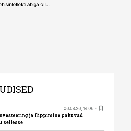
isintellekti abiga olla
UDISED
06.08.26, 14:06
nvesteering ja flippimine pakuvad
u sellesse