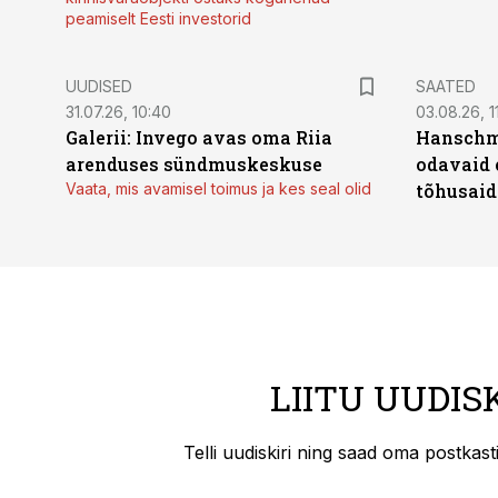
peamiselt Eesti investorid
UUDISED
SAATED
31.07.26, 10:40
03.08.26, 1
Galerii: Invego avas oma Riia
Hanschmi
arenduses sündmuskeskuse
odavaid 
Vaata, mis avamisel toimus ja kes seal olid
tõhusaid 
LIITU UUDIS
Telli uudiskiri ning saad oma postkas