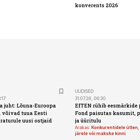
konverents 2026
UUDISED
:17
31.07.26, 06:30
a juht: Lõuna-Euroopa
EfTEN rühib eesmärkide 
 võivad tuua Eesti
Fond paisutas kasumit, p
aturule uusi ostjaid
ja üüritulu
Arakas:
Konkurentidele ütlen,
järele või makske kinni