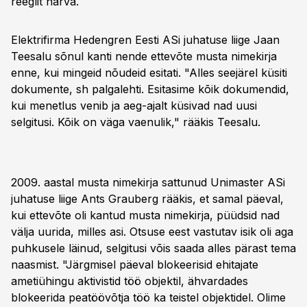
reeglit harva.
Elektrifirma Hedengren Eesti ASi juhatuse liige Jaan
Teesalu sõnul kanti nende ettevõte musta nimekirja
enne, kui mingeid nõudeid esitati. "Alles seejärel küsiti
dokumente, sh palgalehti. Esitasime kõik dokumendid,
kui menetlus venib ja aeg-ajalt küsivad nad uusi
selgitusi. Kõik on väga vaenulik," rääkis Teesalu.
2009. aastal musta nimekirja sattunud Unimaster ASi
juhatuse liige Ants Grauberg rääkis, et samal päeval,
kui ettevõte oli kantud musta nimekirja, püüdsid nad
välja uurida, milles asi. Otsuse eest vastutav isik oli aga
puhkusele läinud, selgitusi võis saada alles pärast tema
naasmist. "Järgmisel päeval blokeerisid ehitajate
ametiühingu aktivistid töö objektil, ähvardades
blokeerida peatöövõtja töö ka teistel objektidel. Olime