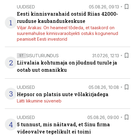
UUDISED
05.08.26, 09:13
Eesti kinnisvarahaid ostsid Riias 42000-
1
ruuduse kaubanduskeskuse
Viljar Arakas: On heameel tõdeda, et taaskord on
suuremahulise kinnisvaraobjekti ostuks kogunenud
peamiselt Eesti investorid
SISUTURUNDUS
31.07.26, 12:13
ST
2
Liivalaia kohtumaja on jõudnud turule ja
ootab uut omanikku
UUDISED
05.08.26, 10:08
3
Hepsor on platsis uute võlakirjadega
Lätti liikumine süveneb
UUDISED
05.08.26, 09:00
4
5 tunnust, mis näitavad, et Sinu firma
videovalve tegelikult ei toimi