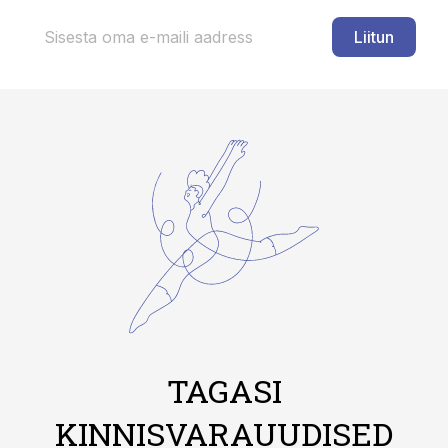
Liitun
TAGASI
KINNISVARAUUDISED