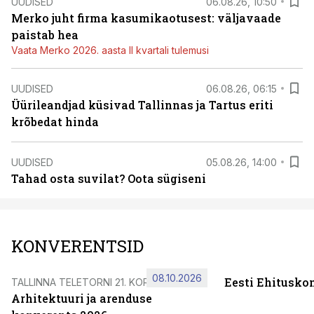
UUDISED
06.08.26, 10:50
Merko juht firma kasumikaotusest: väljavaade
paistab hea
Vaata Merko 2026. aasta II kvartali tulemusi
UUDISED
06.08.26, 06:15
Üürileandjad küsivad Tallinnas ja Tartus eriti
krõbedat hinda
UUDISED
05.08.26, 14:00
Tahad osta suvilat? Oota sügiseni
KONVERENTSID
08.10.2026
Eesti Ehitusko
TALLINNA TELETORNI 21. KORRUSEL
Arhitektuuri ja arenduse