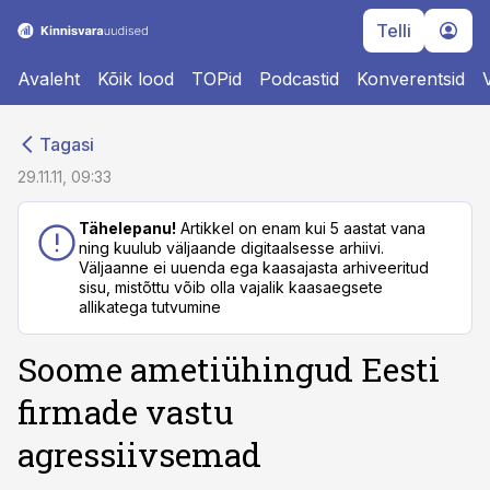
Telli
Avaleht
Kõik lood
TOPid
Podcastid
Konverentsid
cebook
cebook
Tagasi
Twitter)
Twitter)
29.11.11, 09:33
kedIn
kedIn
Tähelepanu!
Artikkel on enam kui 5 aastat vana
ning kuulub väljaande digitaalsesse arhiivi.
ail
ail
Väljaanne ei uuenda ega kaasajasta arhiveeritud
sisu, mistõttu võib olla vajalik kaasaegsete
k
k
allikatega tutvumine
Soome ametiühingud Eesti
firmade vastu
agressiivsemad