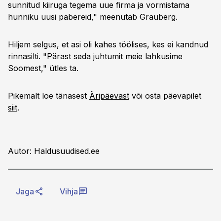
sunnitud kiiruga tegema uue firma ja vormistama
hunniku uusi pabereid," meenutab Grauberg.
Hiljem selgus, et asi oli kahes töölises, kes ei kandnud
rinnasilti. "Pärast seda juhtumit meie lahkusime
Soomest," ütles ta.
Pikemalt loe tänasest
Äripäevast
või osta päevapilet
siit
.
Autor: Haldusuudised.ee
Jaga
Vihja