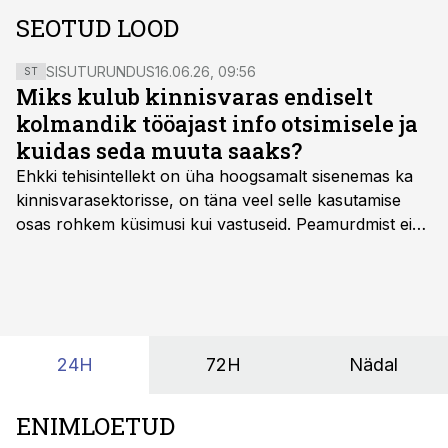
SEOTUD LOOD
SISUTURUNDUS
16.06.26, 09:56
ST
Miks kulub kinnisvaras endiselt
kolmandik tööajast info otsimisele ja
kuidas seda muuta saaks?
Ehkki tehisintellekt on üha hoogsamalt sisenemas ka
kinnisvarasektorisse, on täna veel selle kasutamise
osas rohkem küsimusi kui vastuseid. Peamurdmist ei
tekita niivõrd see, millist AI-lahendust kasutada, vaid
kas ettevõtte andmed on üldse sellisel kujul olemas, et
tehisintellekt neist midagi mõistlikku välja lugeda
suudaks.
24H
72H
Nädal
ENIMLOETUD