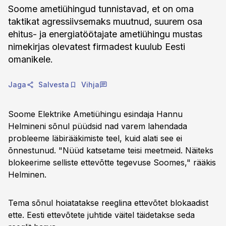
Soome ametiühingud tunnistavad, et on oma
taktikat agressiivsemaks muutnud, suurem osa
ehitus- ja energiatöötajate ametiühingu mustas
nimekirjas olevatest firmadest kuulub Eesti
omanikele.
Jaga
Salvesta
Vihja
Soome Elektrike Ametiühingu esindaja Hannu
Helmineni sõnul püüdsid nad varem lahendada
probleeme läbirääkimiste teel, kuid alati see ei
õnnestunud. "Nüüd katsetame teisi meetmeid. Näiteks
blokeerime selliste ettevõtte tegevuse Soomes," rääkis
Helminen.
Tema sõnul hoiatatakse reeglina ettevõtet blokaadist
ette. Eesti ettevõtete juhtide väitel täidetakse seda