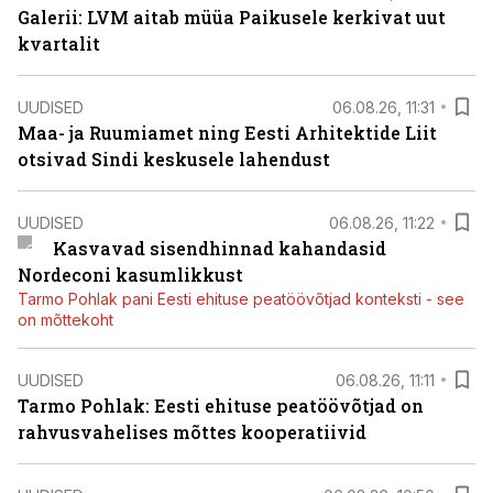
Galerii: LVM aitab müüa Paikusele kerkivat uut
kvartalit
UUDISED
06.08.26, 11:31
Maa- ja Ruumiamet ning Eesti Arhitektide Liit
otsivad Sindi keskusele lahendust
UUDISED
06.08.26, 11:22
Kasvavad sisendhinnad kahandasid
Nordeconi kasumlikkust
Tarmo Pohlak pani Eesti ehituse peatöövõtjad konteksti - see
on mõttekoht
UUDISED
06.08.26, 11:11
Tarmo Pohlak: Eesti ehituse peatöövõtjad on
rahvusvahelises mõttes kooperatiivid