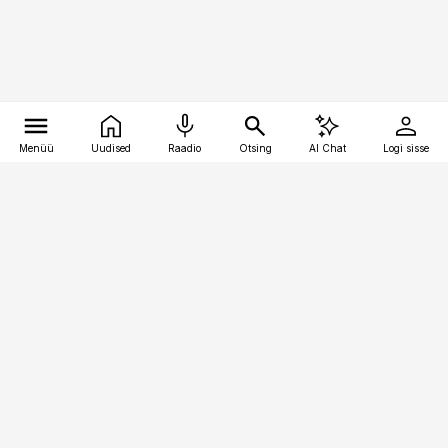
Menüü
Uudised
Raadio
Otsing
AI Chat
Logi sisse
Vana-Lõuna 39/1, 19094 Tallinn
(+372) 667 0111
kinnisvarauudised@kinnisvarauudised.ee
Telli
Reklaam
Firmast
Sisu kasutamisõigused
Ajakirjaniku