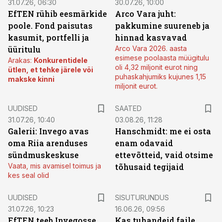
31.07.26, 06:30
30.07.26, 10:00
EfTEN rühib eesmärkide
Arco Vara juht:
poole. Fond paisutas
pakkumine suureneb ja
kasumit, portfelli ja
hinnad kasvavad
üüritulu
Arco Vara 2026. aasta
esimese poolaasta müügitulu
Arakas:
Konkurentidele
oli 4,32 miljonit eurot ning
ütlen, et tehke järele või
puhaskahjumiks kujunes 1,15
makske kinni
miljonit eurot.
UUDISED
SAATED
31.07.26, 10:40
03.08.26, 11:28
Galerii: Invego avas
Hanschmidt: me ei osta
oma Riia arenduses
enam odavaid
sündmuskeskuse
ettevõtteid, vaid otsime
Vaata, mis avamisel toimus ja
tõhusaid tegijaid
kes seal olid
ST
UUDISED
SISUTURUNDUS
31.07.26, 10:23
16.06.26, 09:56
EfTEN teeb Invegosse
Kas tuhandeid faile