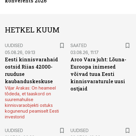
konverents 2026
HETKEL KUUM
UUDISED
SAATED
05.08.26, 09:13
03.08.26, 11:17
Eesti kinnisvarahaid
Arco Vara juht: Lõuna-
ostsid Riias 42000-
Euroopa inimesed
ruuduse
võivad tuua Eesti
kaubanduskeskuse
kinnisvaraturule uusi
Viljar Arakas: On heameel
ostjaid
tõdeda, et taaskord on
suuremahulise
kinnisvaraobjekti ostuks
kogunenud peamiselt Eesti
investorid
UUDISED
UUDISED