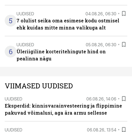
UUDISED
04.08.26, 06:30
5
7 olulist seika oma esimese kodu ostmisel
ehk kuidas mitte minna valikuga alt
UUDISED
05.08.26, 06:30
6
Üleriigiline korteritehingute hind on
pealinna nägu
VIIMASED UUDISED
UUDISED
06.08.26, 14:06
Eksperdid: kinnisvarainvesteering ja flippimine
pakuvad võimalusi, aga ära armu sellesse
UUDISED
06.08.26, 13:54