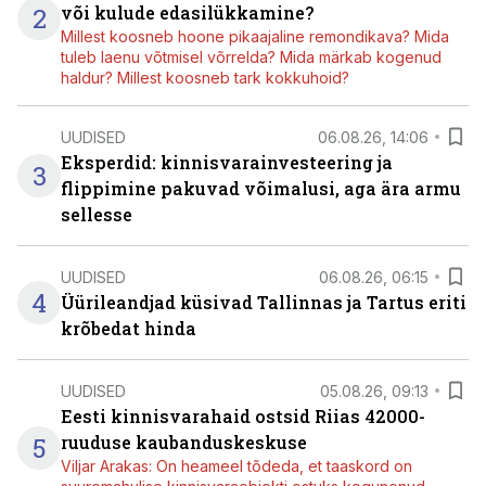
2
või kulude edasilükkamine?
Millest koosneb hoone pikaajaline remondikava? Mida
tuleb laenu võtmisel võrrelda? Mida märkab kogenud
haldur? Millest koosneb tark kokkuhoid?
UUDISED
06.08.26, 14:06
Eksperdid: kinnisvarainvesteering ja
3
flippimine pakuvad võimalusi, aga ära armu
sellesse
UUDISED
06.08.26, 06:15
4
Üürileandjad küsivad Tallinnas ja Tartus eriti
krõbedat hinda
UUDISED
05.08.26, 09:13
Eesti kinnisvarahaid ostsid Riias 42000-
5
ruuduse kaubanduskeskuse
Viljar Arakas: On heameel tõdeda, et taaskord on