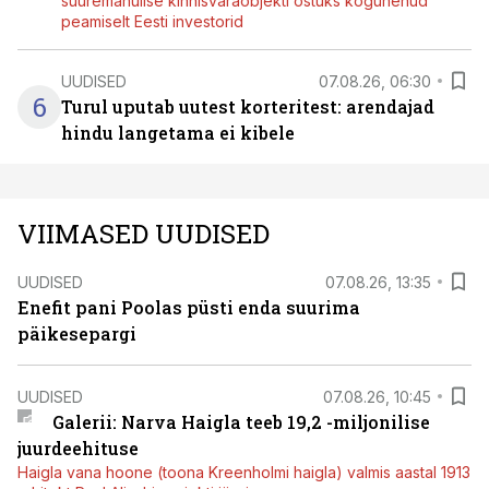
suuremahulise kinnisvaraobjekti ostuks kogunenud
peamiselt Eesti investorid
UUDISED
07.08.26, 06:30
6
Turul uputab uutest korteritest: arendajad
hindu langetama ei kibele
VIIMASED UUDISED
UUDISED
07.08.26, 13:35
Enefit pani Poolas püsti enda suurima
päikesepargi
UUDISED
07.08.26, 10:45
Galerii: Narva Haigla teeb 19,2 -miljonilise
juurdeehituse
Haigla vana hoone (toona Kreenholmi haigla) valmis aastal 1913