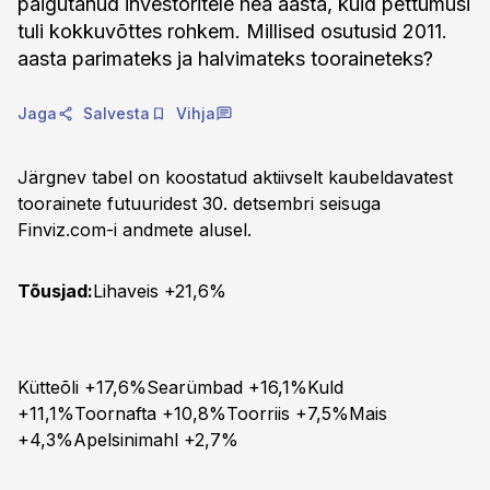
paigutanud investoritele hea aasta, kuid pettumusi
tuli kokkuvõttes rohkem. Millised osutusid 2011.
aasta parimateks ja halvimateks tooraineteks?
Jaga
Salvesta
Vihja
Järgnev tabel on koostatud aktiivselt kaubeldavatest
toorainete futuuridest 30. detsembri seisuga
Finviz.com-i andmete alusel.
Tõusjad:
Lihaveis +21,6%
Kütteõli +17,6%Searümbad +16,1%Kuld
+11,1%Toornafta +10,8%Toorriis +7,5%Mais
+4,3%Apelsinimahl +2,7%