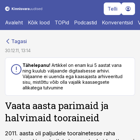
Telli
Avaleht
Kõik lood
TOPid
Podcastid
Konverentsid
cebook
cebook
Tagasi
Twitter)
Twitter)
30.12.11, 13:14
kedIn
kedIn
Tähelepanu!
Artikkel on enam kui 5 aastat vana
ning kuulub väljaande digitaalsesse arhiivi.
ail
ail
Väljaanne ei uuenda ega kaasajasta arhiveeritud
sisu, mistõttu võib olla vajalik kaasaegsete
k
k
allikatega tutvumine
Vaata aasta parimaid ja
halvimaid tooraineid
2011. aasta oli paljudele toorainetesse raha