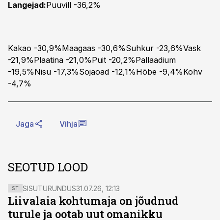
Langejad:
Puuvill -36,2%
Kakao -30,9%Maagaas -30,6%Suhkur -23,6%Vask
-21,9%Plaatina -21,0%Puit -20,2%Pallaadium
-19,5%Nisu -17,3%Sojaoad -12,1%Hõbe -9,4%Kohv
-4,7%
Jaga
Vihja
SEOTUD LOOD
SISUTURUNDUS
31.07.26, 12:13
ST
Liivalaia kohtumaja on jõudnud
turule ja ootab uut omanikku