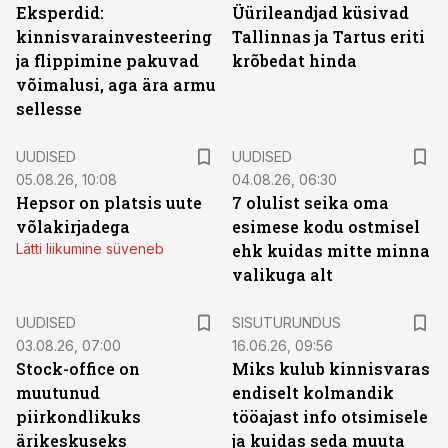
Eksperdid:
Üürileandjad küsivad
kinnisvarainvesteering
Tallinnas ja Tartus eriti
ja flippimine pakuvad
krõbedat hinda
võimalusi, aga ära armu
sellesse
UUDISED
UUDISED
05.08.26, 10:08
04.08.26, 06:30
Hepsor on platsis uute
7 olulist seika oma
võlakirjadega
esimese kodu ostmisel
Lätti liikumine süveneb
ehk kuidas mitte minna
valikuga alt
ST
UUDISED
SISUTURUNDUS
03.08.26, 07:00
16.06.26, 09:56
Stock-office on
Miks kulub kinnisvaras
muutunud
endiselt kolmandik
piirkondlikuks
tööajast info otsimisele
ärikeskuseks
ja kuidas seda muuta