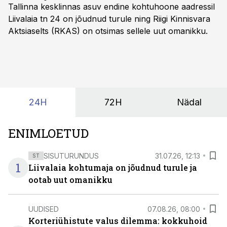
Tallinna kesklinnas asuv endine kohtuhoone aadressil
Liivalaia tn 24 on jõudnud turule ning Riigi Kinnisvara
Aktsiaselts (RKAS) on otsimas sellele uut omanikku.
24H
72H
Nädal
ENIMLOETUD
SISUTURUNDUS
31.07.26, 12:13
ST
1
Liivalaia kohtumaja on jõudnud turule ja
ootab uut omanikku
UUDISED
07.08.26, 08:00
Korteriühistute valus dilemma: kokkuhoid