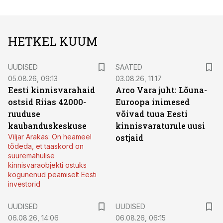
HETKEL KUUM
UUDISED
SAATED
05.08.26, 09:13
03.08.26, 11:17
Eesti kinnisvarahaid
Arco Vara juht: Lõuna-
ostsid Riias 42000-
Euroopa inimesed
ruuduse
võivad tuua Eesti
kaubanduskeskuse
kinnisvaraturule uusi
Viljar Arakas: On heameel
ostjaid
tõdeda, et taaskord on
suuremahulise
kinnisvaraobjekti ostuks
kogunenud peamiselt Eesti
investorid
UUDISED
UUDISED
06.08.26, 14:06
06.08.26, 06:15