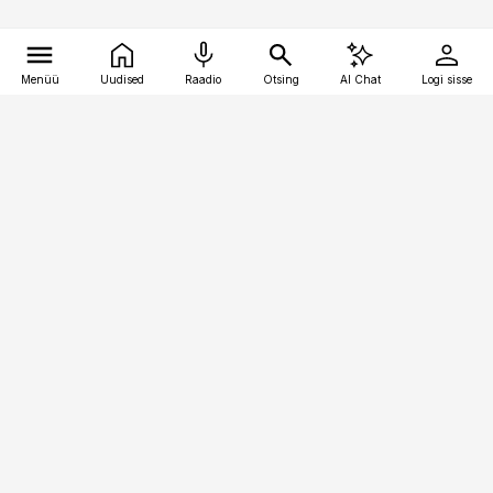
Menüü
Uudised
Raadio
Otsing
AI Chat
Logi sisse
Vana-Lõuna 39/1, 19094 Tallinn
(+372) 667 0111
kinnisvarauudised@kinnisvarauudised.ee
Telli
Reklaam
Firmast
Sisu kasutamisõigused
Ajakirjaniku
eetikakoodeks
Üldtingimused
Privaatsustingimused
Küpsiste poliitika
KKK