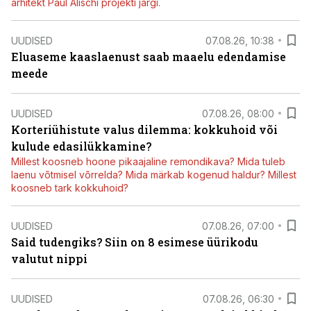
arhitekt Paul Alischi projekti järgi.
UUDISED
07.08.26, 10:38
Eluaseme kaaslaenust saab maaelu edendamise
meede
UUDISED
07.08.26, 08:00
Korteriühistute valus dilemma: kokkuhoid või
kulude edasilükkamine?
Millest koosneb hoone pikaajaline remondikava? Mida tuleb
laenu võtmisel võrrelda? Mida märkab kogenud haldur? Millest
koosneb tark kokkuhoid?
UUDISED
07.08.26, 07:00
Said tudengiks? Siin on 8 esimese üürikodu
valutut nippi
UUDISED
07.08.26, 06:30