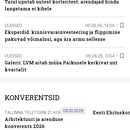
Turul uputab uutest korteritest: arendajad hindu
langetama ei kibele
UUDISED
06.08.26, 14:06
Eksperdid: kinnisvarainvesteering ja flippimine
pakuvad võimalusi, aga ära armu sellesse
UUDISED
06.08.26, 13:54
Galerii: LVM aitab müüa Paikusele kerkivat uut
kvartalit
KONVERENTSID
08.10.2026
Eesti Ehitusko
TALLINNA TELETORNI 21. KORRUSEL
Arhitektuuri ja arenduse
konverents 2026