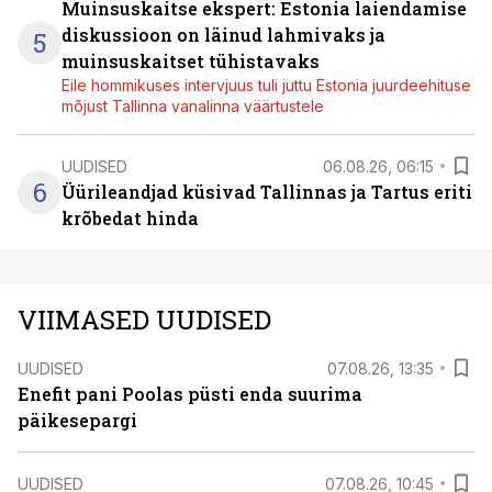
Muinsuskaitse ekspert: Estonia laiendamise
diskussioon on läinud lahmivaks ja
5
muinsuskaitset tühistavaks
Eile hommikuses intervjuus tuli juttu Estonia juurdeehituse
mõjust Tallinna vanalinna väärtustele
UUDISED
06.08.26, 06:15
6
Üürileandjad küsivad Tallinnas ja Tartus eriti
krõbedat hinda
VIIMASED UUDISED
UUDISED
07.08.26, 13:35
Enefit pani Poolas püsti enda suurima
päikesepargi
UUDISED
07.08.26, 10:45