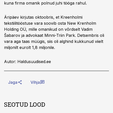
kuna firma omanik polnud juhi tööga rahul.
Äripäev kirjutas oktoobris, et Kreenholmi
tekstiilitööstuse vara soovib osta New Krenholm
Holding OÜ, mille omanikud on võrdselt Vadim
Šabarov ja advokaat Minni-Triin Park. Detsembris oli
vara aga taas müügis, siis oli alghind kukkunud viielt
miljonilt eurolt 1,8 miljonile.
Autor: Haldusuudised.ee
Jaga
Vihja
SEOTUD LOOD