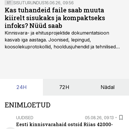
SISUTURUNDUS
16.06.26, 09:56
ST
Kas tuhandeid faile saab muuta
kiirelt sisukaks ja kompaktseks
infoks? Nüüd saab
Kinnisvara- ja ehitusprojektide dokumentatsioon
kasvab iga aastaga. Joonised, lepingud,
koosolekuprotokollid, hooldusjuhendid ja tehnilised
kirjeldused kogunevad erinevatesse süsteemidesse
ning lõpuks on tükk tegu, et üldse aru saada, kus
midagi asub. Ent see kõik saab tehisintellekti abiga olla
kordades lihtsam.
24H
72H
Nädal
ENIMLOETUD
UUDISED
05.08.26, 09:13
Eesti kinnisvarahaid ostsid Riias 42000-