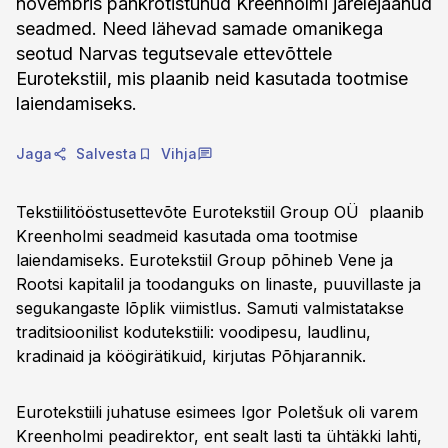
novembris pankrotistunud Kreenholmi järelejäänud
seadmed. Need lähevad samade omanikega
seotud Narvas tegutsevale ettevõttele
Eurotekstiil, mis plaanib neid kasutada tootmise
laiendamiseks.
Jaga
Salvesta
Vihja
Tekstiilitööstusettevõte Eurotekstiil Group OÜ plaanib
Kreenholmi seadmeid kasutada oma tootmise
laiendamiseks. Eurotekstiil Group põhineb Vene ja
Rootsi kapitalil ja toodanguks on linaste, puuvillaste ja
segukangaste lõplik viimistlus. Samuti valmistatakse
traditsioonilist kodutekstiili: voodipesu, laudlinu,
kradinaid ja köögirätikuid, kirjutas Põhjarannik.
Eurotekstiili juhatuse esimees Igor Poletšuk oli varem
Kreenholmi peadirektor, ent sealt lasti ta ühtäkki lahti,