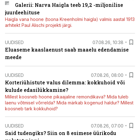
Galerii: Narva Haigla teeb 19,2 -miljonilise
juurdeehituse
Haigla vana hoone (toona Kreenholmi haigla) valmis aastal 1913
arhitekt Paul Alischi projekti järgi.
UUDISED
07.08.26, 10:38
Eluaseme kaaslaenust saab maaelu edendamise
meede
UUDISED
07.08.26, 08:00
Korteriühistute valus dilemma: kokkuhoid või
kulude edasilükkamine?
Millest koosneb hoone pikaajaline remondikava? Mida tuleb
laenu võtmisel võrrelda? Mida märkab kogenud haldur? Millest
koosneb tark kokkuhoid?
UUDISED
07.08.26, 07:00
Said tudengiks? Siin on 8 esimese üürikodu