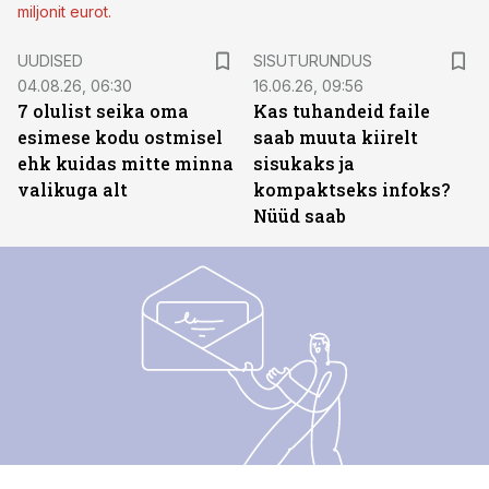
miljonit eurot.
ST
UUDISED
SISUTURUNDUS
04.08.26, 06:30
16.06.26, 09:56
7 olulist seika oma
Kas tuhandeid faile
esimese kodu ostmisel
saab muuta kiirelt
ehk kuidas mitte minna
sisukaks ja
valikuga alt
kompaktseks infoks?
Nüüd saab