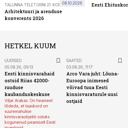
08.10.2026
Eesti Ehitusko
TALLINNA TELETORNI 21. KORRUSEL
Arhitektuuri ja arenduse
konverents 2026
HETKEL KUUM
UUDISED
SAATED
05.08.26, 09:13
03.08.26, 11:17
Eesti kinnisvarahaid
Arco Vara juht: Lõuna-
ostsid Riias 42000-
Euroopa inimesed
ruuduse
võivad tuua Eesti
kaubanduskeskuse
kinnisvaraturule uusi
Viljar Arakas: On heameel
ostjaid
tõdeda, et taaskord on
suuremahulise
kinnisvaraobjekti ostuks
kogunenud peamiselt Eesti
investorid