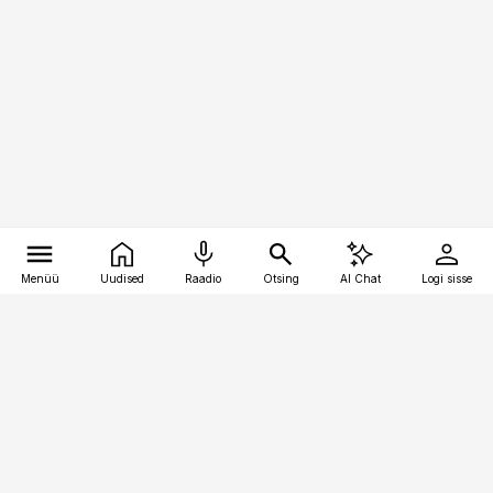
Menüü
Uudised
Raadio
Otsing
AI Chat
Logi sisse
Vana-Lõuna 39/1, 19094 Tallinn
(+372) 667 0111
kinnisvarauudised@kinnisvarauudised.ee