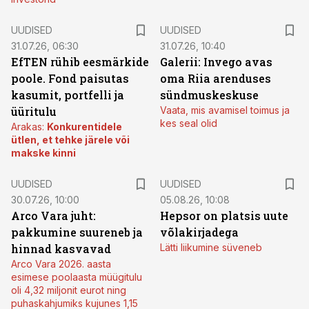
UUDISED
UUDISED
31.07.26, 06:30
31.07.26, 10:40
EfTEN rühib eesmärkide
Galerii: Invego avas
poole. Fond paisutas
oma Riia arenduses
kasumit, portfelli ja
sündmuskeskuse
üüritulu
Vaata, mis avamisel toimus ja
kes seal olid
Arakas:
Konkurentidele
ütlen, et tehke järele või
makske kinni
UUDISED
UUDISED
30.07.26, 10:00
05.08.26, 10:08
Arco Vara juht:
Hepsor on platsis uute
pakkumine suureneb ja
võlakirjadega
hinnad kasvavad
Lätti liikumine süveneb
Arco Vara 2026. aasta
esimese poolaasta müügitulu
oli 4,32 miljonit eurot ning
puhaskahjumiks kujunes 1,15