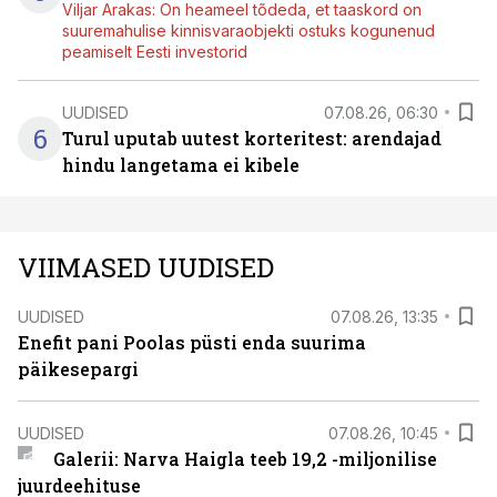
Viljar Arakas: On heameel tõdeda, et taaskord on
suuremahulise kinnisvaraobjekti ostuks kogunenud
peamiselt Eesti investorid
UUDISED
07.08.26, 06:30
6
Turul uputab uutest korteritest: arendajad
hindu langetama ei kibele
VIIMASED UUDISED
UUDISED
07.08.26, 13:35
Enefit pani Poolas püsti enda suurima
päikesepargi
UUDISED
07.08.26, 10:45
Galerii: Narva Haigla teeb 19,2 -miljonilise
juurdeehituse