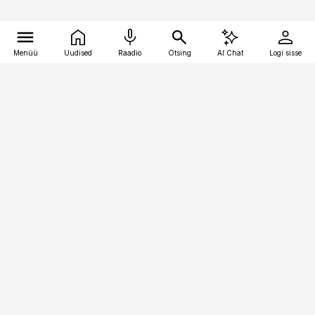
Menüü
Uudised
Raadio
Otsing
AI Chat
Logi sisse
Vana-Lõuna 39/1, 19094 Tallinn
(+372) 667 0111
kinnisvarauudised@kinnisvarauudised.ee
Telli
Reklaam
Firmast
Sisu kasutamisõigused
Ajakirjaniku
eetikakoodeks
Üldtingimused
Privaatsustingimused
Küpsiste poliitika
KKK