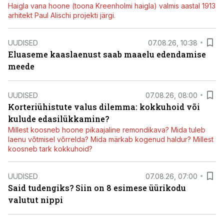
Haigla vana hoone (toona Kreenholmi haigla) valmis aastal 1913
arhitekt Paul Alischi projekti järgi.
UUDISED
07.08.26, 10:38
Eluaseme kaaslaenust saab maaelu edendamise
meede
UUDISED
07.08.26, 08:00
Korteriühistute valus dilemma: kokkuhoid või
kulude edasilükkamine?
Millest koosneb hoone pikaajaline remondikava? Mida tuleb
laenu võtmisel võrrelda? Mida märkab kogenud haldur? Millest
koosneb tark kokkuhoid?
UUDISED
07.08.26, 07:00
Said tudengiks? Siin on 8 esimese üürikodu
valutut nippi