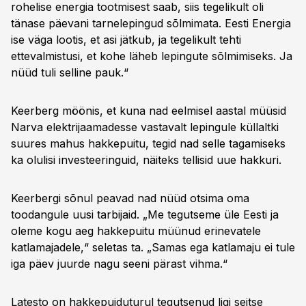
rohelise energia tootmisest saab, siis tegelikult oli
tänase päevani tarnelepingud sõlmimata. Eesti Energia
ise väga lootis, et asi jätkub, ja tegelikult tehti
ettevalmistusi, et kohe läheb lepingute sõlmimiseks. Ja
nüüd tuli selline pauk.“
Keerberg möönis, et kuna nad eelmisel aastal müüsid
Narva elektrijaamadesse vastavalt lepingule küllaltki
suures mahus hakkepuitu, tegid nad selle tagamiseks
ka olulisi investeeringuid, näiteks tellisid uue hakkuri.
Keerbergi sõnul peavad nad nüüd otsima oma
toodangule uusi tarbijaid. „Me tegutseme üle Eesti ja
oleme kogu aeg hakkepuitu müünud erinevatele
katlamajadele,“ seletas ta. „Samas ega katlamaju ei tule
iga päev juurde nagu seeni pärast vihma.“
Latesto on hakkepuiduturul tegutsenud ligi seitse