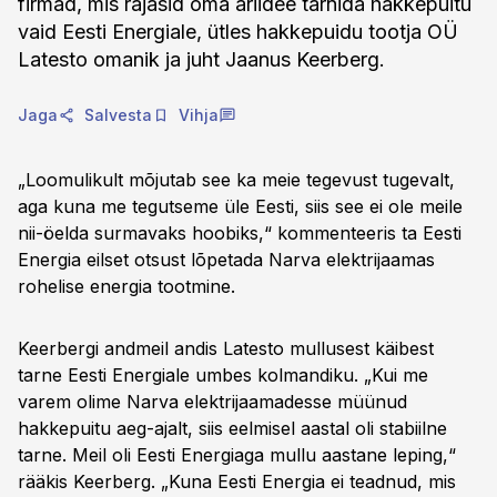
firmad, mis rajasid oma äriidee tarnida hakkepuitu
vaid Eesti Energiale, ütles hakkepuidu tootja OÜ
Latesto omanik ja juht Jaanus Keerberg.
Jaga
Salvesta
Vihja
„Loomulikult mõjutab see ka meie tegevust tugevalt,
aga kuna me tegutseme üle Eesti, siis see ei ole meile
nii-öelda surmavaks hoobiks,“ kommenteeris ta Eesti
Energia eilset otsust lõpetada Narva elektrijaamas
rohelise energia tootmine.
Keerbergi andmeil andis Latesto mullusest käibest
tarne Eesti Energiale umbes kolmandiku. „Kui me
varem olime Narva elektrijaamadesse müünud
hakkepuitu aeg-ajalt, siis eelmisel aastal oli stabiilne
tarne. Meil oli Eesti Energiaga mullu aastane leping,“
rääkis Keerberg. „Kuna Eesti Energia ei teadnud, mis