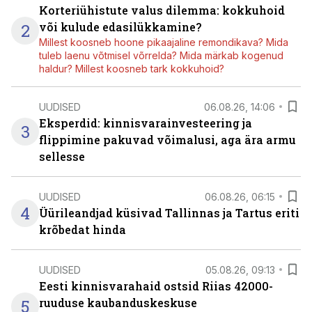
Korteriühistute valus dilemma: kokkuhoid
2
või kulude edasilükkamine?
Millest koosneb hoone pikaajaline remondikava? Mida
tuleb laenu võtmisel võrrelda? Mida märkab kogenud
haldur? Millest koosneb tark kokkuhoid?
UUDISED
06.08.26, 14:06
Eksperdid: kinnisvarainvesteering ja
3
flippimine pakuvad võimalusi, aga ära armu
sellesse
UUDISED
06.08.26, 06:15
4
Üürileandjad küsivad Tallinnas ja Tartus eriti
krõbedat hinda
UUDISED
05.08.26, 09:13
Eesti kinnisvarahaid ostsid Riias 42000-
5
ruuduse kaubanduskeskuse