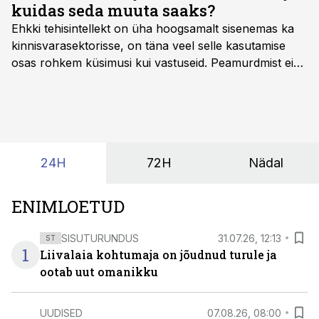
kuidas seda muuta saaks?
Ehkki tehisintellekt on üha hoogsamalt sisenemas ka
kinnisvarasektorisse, on täna veel selle kasutamise
osas rohkem küsimusi kui vastuseid. Peamurdmist ei
tekita niivõrd see, millist AI-lahendust kasutada, vaid
kas ettevõtte andmed on üldse sellisel kujul olemas, et
tehisintellekt neist midagi mõistlikku välja lugeda
suudaks.
24H
72H
Nädal
ENIMLOETUD
SISUTURUNDUS
31.07.26, 12:13
ST
1
Liivalaia kohtumaja on jõudnud turule ja
ootab uut omanikku
UUDISED
07.08.26, 08:00