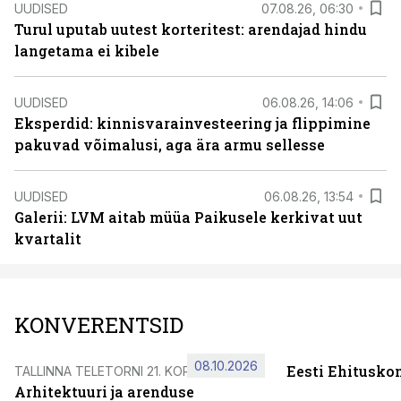
UUDISED
07.08.26, 06:30
Turul uputab uutest korteritest: arendajad hindu
langetama ei kibele
UUDISED
06.08.26, 14:06
Eksperdid: kinnisvarainvesteering ja flippimine
pakuvad võimalusi, aga ära armu sellesse
UUDISED
06.08.26, 13:54
Galerii: LVM aitab müüa Paikusele kerkivat uut
kvartalit
KONVERENTSID
08.10.2026
Eesti Ehitusko
TALLINNA TELETORNI 21. KORRUSEL
Arhitektuuri ja arenduse