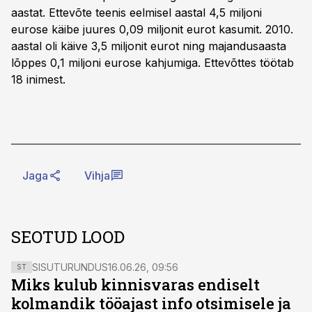
aastat. Ettevõte teenis eelmisel aastal 4,5 miljoni
eurose käibe juures 0,09 miljonit eurot kasumit. 2010.
aastal oli käive 3,5 miljonit eurot ning majandusaasta
lõppes 0,1 miljoni eurose kahjumiga. Ettevõttes töötab
18 inimest.
Jaga
Vihja
SEOTUD LOOD
SISUTURUNDUS
16.06.26, 09:56
ST
Miks kulub kinnisvaras endiselt
kolmandik tööajast info otsimisele ja