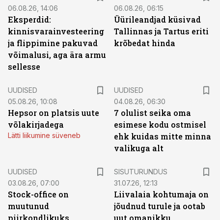
06.08.26, 14:06
06.08.26, 06:15
Eksperdid:
Üürileandjad küsivad
kinnisvarainvesteering
Tallinnas ja Tartus eriti
ja flippimine pakuvad
krõbedat hinda
võimalusi, aga ära armu
sellesse
UUDISED
UUDISED
05.08.26, 10:08
04.08.26, 06:30
Hepsor on platsis uute
7 olulist seika oma
võlakirjadega
esimese kodu ostmisel
Lätti liikumine süveneb
ehk kuidas mitte minna
valikuga alt
ST
UUDISED
SISUTURUNDUS
03.08.26, 07:00
31.07.26, 12:13
Stock-office on
Liivalaia kohtumaja on
muutunud
jõudnud turule ja ootab
piirkondlikuks
uut omanikku