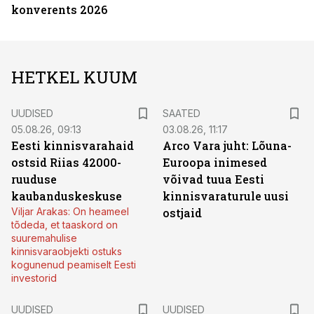
konverents 2026
HETKEL KUUM
UUDISED
SAATED
05.08.26, 09:13
03.08.26, 11:17
Eesti kinnisvarahaid
Arco Vara juht: Lõuna-
ostsid Riias 42000-
Euroopa inimesed
ruuduse
võivad tuua Eesti
kaubanduskeskuse
kinnisvaraturule uusi
Viljar Arakas: On heameel
ostjaid
tõdeda, et taaskord on
suuremahulise
kinnisvaraobjekti ostuks
kogunenud peamiselt Eesti
investorid
UUDISED
UUDISED