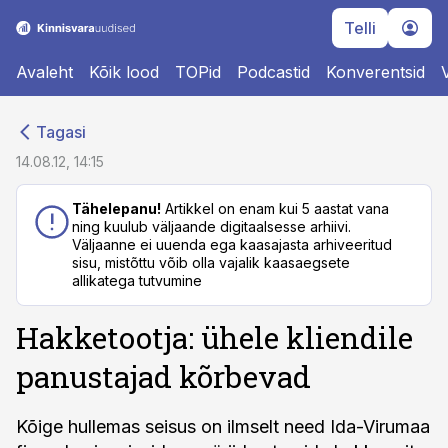
Telli
Avaleht
Kõik lood
TOPid
Podcastid
Konverentsid
cebook
cebook
Tagasi
Twitter)
Twitter)
14.08.12, 14:15
kedIn
kedIn
Tähelepanu!
Artikkel on enam kui 5 aastat vana
ning kuulub väljaande digitaalsesse arhiivi.
ail
ail
Väljaanne ei uuenda ega kaasajasta arhiveeritud
sisu, mistõttu võib olla vajalik kaasaegsete
k
k
allikatega tutvumine
Hakketootja: ühele kliendile
panustajad kõrbevad
Kõige hullemas seisus on ilmselt need Ida-Virumaa