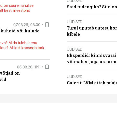
UUDISED
rd on suuremahulise
Said tudengiks? Siin o
t Eesti investorid
UUDISED
07.08.26, 08:00
Turul uputab uutest kor
kkuhoid või kulude
kibele
ava? Mida tuleb laenu
dur? Millest koosneb tark
UUDISED
Eksperdid: kinnisvarai
võimalusi, aga ära arm
06.08.26, 11:11
võtjad on
UUDISED
vid
Galerii: LVM aitab müü