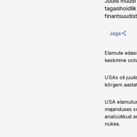
Juulis müüdi
tagasihoidli
finantsuudis
Jaga
Elamute edasi
keskmine ootus
USAs oli juul
kõrgem aastat
USA elamuturg
majanduses su
analüütikud a
nükke.