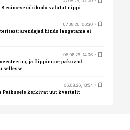
07.08.26, 07:00
n 8 esimese üürikodu valutut nippi
07.08.26, 06:30
teritest: arendajad hindu langetama ei
06.08.26, 14:06
nvesteering ja flippimine pakuvad
u sellesse
06.08.26, 13:54
a Paikusele kerkivat uut kvartalit