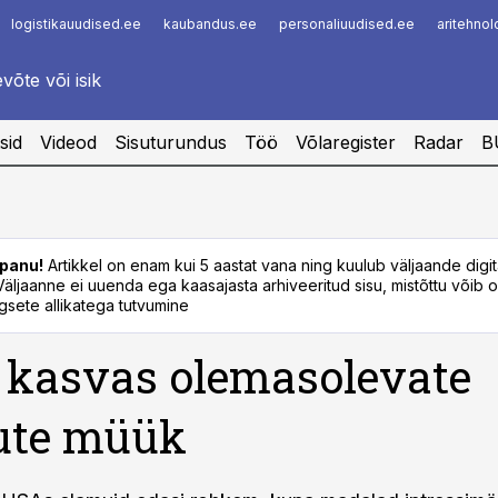
logistikauudised.ee
kaubandus.ee
personaliuudised.ee
aritehno
Infopank
Radar
sid
Videod
Sisuturundus
Töö
Võlaregister
Radar
B
panu!
Artikkel on enam kui 5 aastat vana ning kuulub väljaande digi
. Väljaanne ei uuenda ega kaasajasta arhiveeritud sisu, mistõttu võib ol
sete allikatega tutvumine
kasvas olemasolevate
ute müük