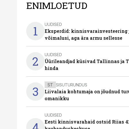
ENIMLOETUD
UUDISED
1
Eksperdid: kinnisvarainvesteering
võimalusi, aga ära armu sellesse
UUDISED
2
Üürileandjad küsivad Tallinnas ja T
hinda
ST
SISUTURUNDUS
3
Liivalaia kohtumaja on jõudnud turu
omanikku
UUDISED
Eesti kinnisvarahaid ostsid Riias 
4
kaubanduskeskuse