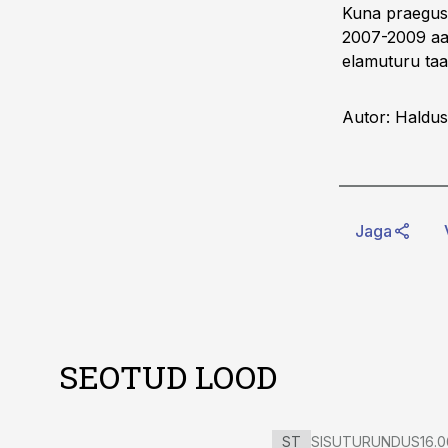
Kuna praeguse
2007-2009 aas
elamuturu taa
Autor: Haldus
Jaga
SEOTUD LOOD
ST
SISUTURUNDUS
16.0