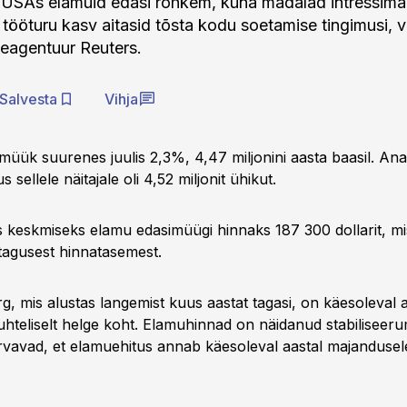
 USAs elamuid edasi rohkem, kuna madalad intressimä
k tööturu kasv aitasid tõsta kodu soetamise tingimusi,
teagentuur Reuters.
Salvesta
Vihja
müük suurenes juulis 2,3%, 4,47 miljonini aasta baasil. Ana
 sellele näitajale oli 4,52 miljonit ühikut.
is keskmiseks elamu edasimüügi hinnaks 187 300 dollarit, 
agusest hinnatasemest.
, mis alustas langemist kuus aastat tagasi, on käesoleval 
hteliselt helge koht. Elamuhinnad on näidanud stabiliseeru
rvavad, et elamuehitus annab käesoleval aastal majandusel