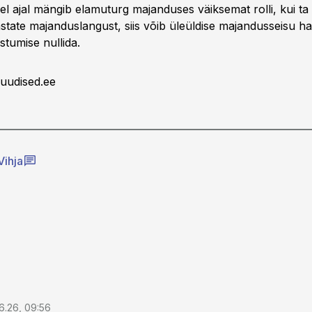
l ajal mängib elamuturg majanduses väiksemat rolli, kui ta 
tate majanduslangust, siis võib üleüldise majandusseisu h
stumise nullida.
uudised.ee
Vihja
6.26, 09:56