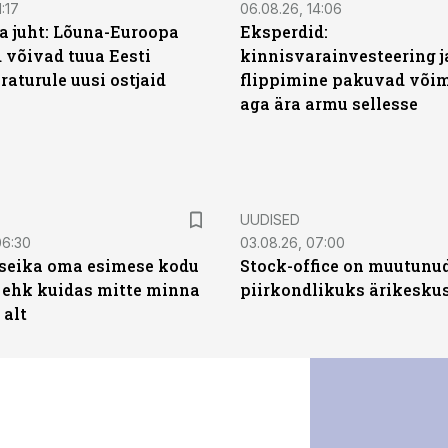
:17
06.08.26, 14:06
a juht: Lõuna-Euroopa
Eksperdid:
 võivad tuua Eesti
kinnisvarainvesteering j
aturule uusi ostjaid
flippimine pakuvad võim
aga ära armu sellesse
UUDISED
06:30
03.08.26, 07:00
t seika oma esimese kodu
Stock-office on muutunu
 ehk kuidas mitte minna
piirkondlikuks ärikesku
 alt