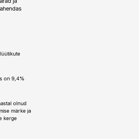
ärad ja
 vahendas
lüütikute
mis on 9,4%
aastal olnud
mise märke ja
e kerge