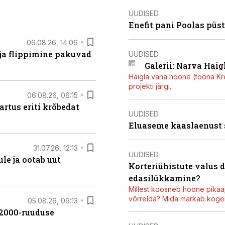
UUDISED
Enefit pani Poolas püs
06.08.26, 14:06
 ja flippimine pakuvad
UUDISED
Galerii: Narva Haigl
Haigla vana hoone (toona Kree
projekti järgi.
06.08.26, 06:15
artus eriti krõbedat
UUDISED
Eluaseme kaaslaenust
31.07.26, 12:13
UUDISED
le ja ootab uut
Korteriühistute valus 
edasilükkamine?
Millest koosneb hoone pikaaj
võrrelda? Mida märkab kogen
05.08.26, 09:13
42000-ruuduse