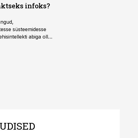
aktseks infoks?
ingud,
atesse süsteemidesse
isintellekti abiga olla
UDISED