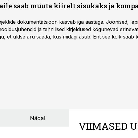
aile saab muuta kiirelt sisukaks ja komp
rojektide dokumentatsioon kasvab iga aastaga. Joonised, lep
hooldusjuhendid ja tehnilised kirjeldused kogunevad erinev
u, et üldse aru saada, kus midagi asub. Ent see kõik saab teh
Nädal
VIIMASED U