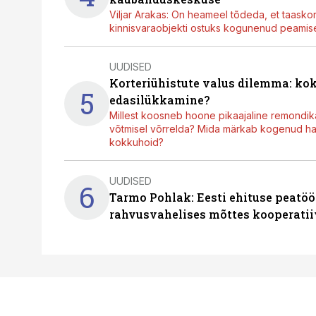
Viljar Arakas: On heameel tõdeda, et taasko
kinnisvaraobjekti ostuks kogunenud peamisel
UUDISED
Korteriühistute valus dilemma: ko
5
edasilükkamine?
Millest koosneb hoone pikaajaline remondik
võtmisel võrrelda? Mida märkab kogenud hal
kokkuhoid?
UUDISED
6
Tarmo Pohlak: Eesti ehituse peatöö
rahvusvahelises mõttes kooperatii