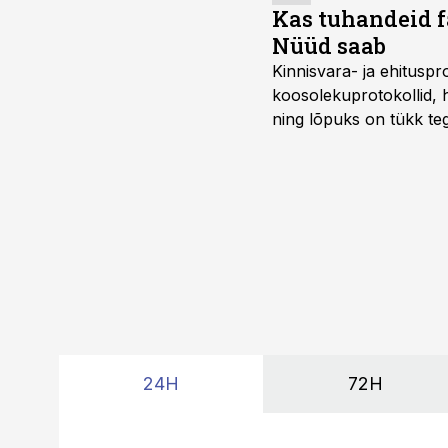
Kas tuhandeid f
Nüüd saab
Kinnisvara- ja ehitusp
koosolekuprotokollid, 
ning lõpuks on tükk teg
kordades lihtsam.
24H
72H