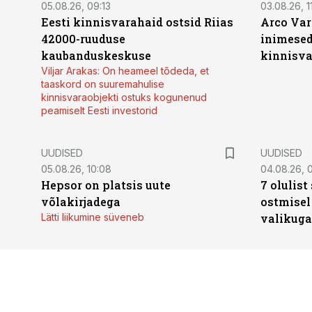
05.08.26, 09:13
03.08.26, 11
Eesti kinnisvarahaid ostsid Riias
Arco Var
42000-ruuduse
inimesed
kaubanduskeskuse
kinnisvar
Viljar Arakas: On heameel tõdeda, et
taaskord on suuremahulise
kinnisvaraobjekti ostuks kogunenud
peamiselt Eesti investorid
UUDISED
UUDISED
05.08.26, 10:08
04.08.26, 
Hepsor on platsis uute
7 olulis
võlakirjadega
ostmisel
Lätti liikumine süveneb
valikuga