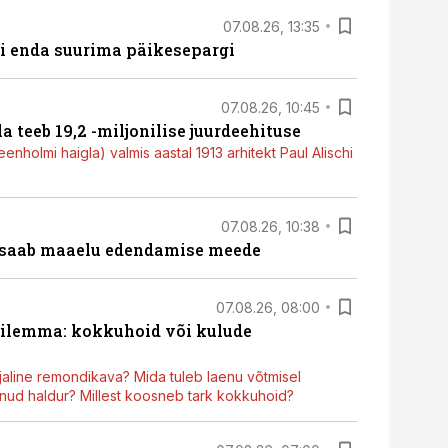
07.08.26, 13:35
ti enda suurima päikesepargi
07.08.26, 10:45
a teeb 19,2 -miljonilise juurdeehituse
nholmi haigla) valmis aastal 1913 arhitekt Paul Alischi
07.08.26, 10:38
 saab maaelu edendamise meede
07.08.26, 08:00
dilemma: kokkuhoid või kulude
aline remondikava? Mida tuleb laenu võtmisel
ud haldur? Millest koosneb tark kokkuhoid?