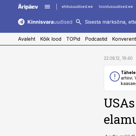
ehitusuudised.ee
toostusuudised.ee
kaubandus.ee
imelineajalugu.ee
logistikauudised.ee
imelineteadus.ee
Avaleht
Kõik lood
TOPid
Podcastid
Konverent
cebook
cebook
22.08.12, 19:40
Twitter)
Twitter)
Tähele
kedIn
kedIn
arhiivi
kaasaeg
ail
ail
USAs 
k
k
elam