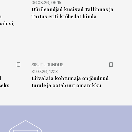
06.08.26, 06:15
Üürileandjad küsivad Tallinnas ja
a
Tartus eriti krõbedat hinda
alusi,
ST
SISUTURUNDUS
31.07.26, 12:13
d
Liivalaia kohtumaja on jõudnud
seks
turule ja ootab uut omanikku