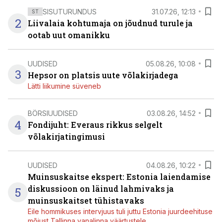
SISUTURUNDUS
31.07.26, 12:13
ST
2
Liivalaia kohtumaja on jõudnud turule ja
ootab uut omanikku
UUDISED
05.08.26, 10:08
3
Hepsor on platsis uute võlakirjadega
Lätti liikumine süveneb
BÖRSIUUDISED
03.08.26, 14:52
4
Fondijuht: Everaus rikkus selgelt
võlakirjatingimusi
UUDISED
04.08.26, 10:22
Muinsuskaitse ekspert: Estonia laiendamise
diskussioon on läinud lahmivaks ja
5
muinsuskaitset tühistavaks
Eile hommikuses intervjuus tuli juttu Estonia juurdeehituse
mõjust Tallinna vanalinna väärtustele