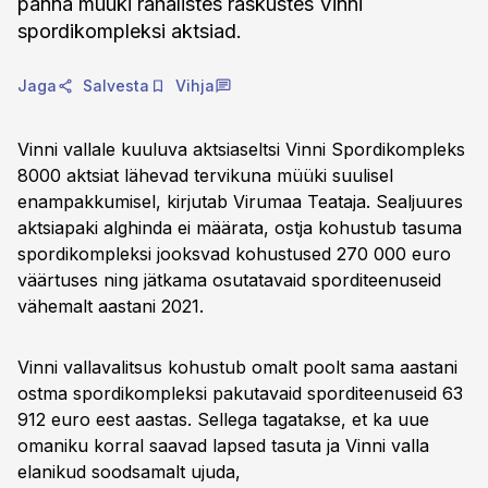
panna müüki rahalistes raskustes Vinni
spordikompleksi aktsiad.
Jaga
Salvesta
Vihja
Vinni vallale kuuluva aktsiaseltsi Vinni Spordikompleks
8000 aktsiat lähevad tervikuna müüki suulisel
enampakkumisel, kirjutab Virumaa Teataja. Sealjuures
aktsiapaki alghinda ei määrata, ostja kohustub tasuma
spordikompleksi jooksvad kohustused 270 000 euro
väärtuses ning jätkama osutatavaid sporditeenuseid
vähemalt aastani 2021.
Vinni vallavalitsus kohustub omalt poolt sama aastani
ostma spordikompleksi pakutavaid sporditeenuseid 63
912 euro eest aastas. Sellega tagatakse, et ka uue
omaniku korral saavad lapsed tasuta ja Vinni valla
elanikud soodsamalt ujuda,