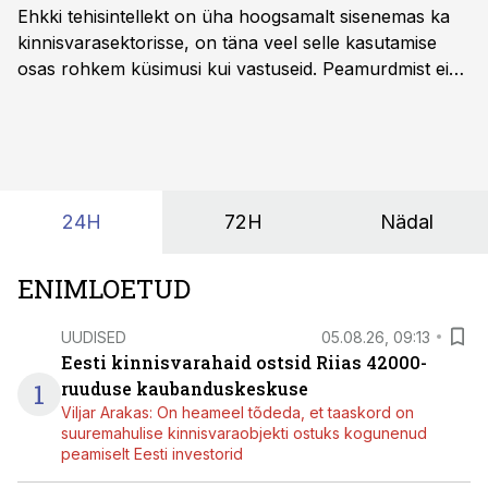
Ehkki tehisintellekt on üha hoogsamalt sisenemas ka
kinnisvarasektorisse, on täna veel selle kasutamise
osas rohkem küsimusi kui vastuseid. Peamurdmist ei
tekita niivõrd see, millist AI-lahendust kasutada, vaid
kas ettevõtte andmed on üldse sellisel kujul olemas, et
tehisintellekt neist midagi mõistlikku välja lugeda
suudaks.
24H
72H
Nädal
ENIMLOETUD
UUDISED
05.08.26, 09:13
Eesti kinnisvarahaid ostsid Riias 42000-
1
ruuduse kaubanduskeskuse
Viljar Arakas: On heameel tõdeda, et taaskord on
suuremahulise kinnisvaraobjekti ostuks kogunenud
peamiselt Eesti investorid