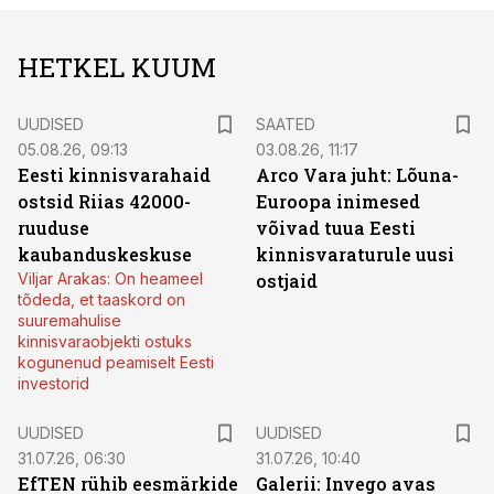
HETKEL KUUM
UUDISED
SAATED
05.08.26, 09:13
03.08.26, 11:17
Eesti kinnisvarahaid
Arco Vara juht: Lõuna-
ostsid Riias 42000-
Euroopa inimesed
ruuduse
võivad tuua Eesti
kaubanduskeskuse
kinnisvaraturule uusi
Viljar Arakas: On heameel
ostjaid
tõdeda, et taaskord on
suuremahulise
kinnisvaraobjekti ostuks
kogunenud peamiselt Eesti
investorid
UUDISED
UUDISED
31.07.26, 06:30
31.07.26, 10:40
EfTEN rühib eesmärkide
Galerii: Invego avas