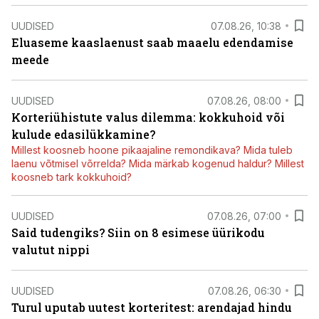
UUDISED
07.08.26, 10:38
Eluaseme kaaslaenust saab maaelu edendamise
meede
UUDISED
07.08.26, 08:00
Korteriühistute valus dilemma: kokkuhoid või
kulude edasilükkamine?
Millest koosneb hoone pikaajaline remondikava? Mida tuleb
laenu võtmisel võrrelda? Mida märkab kogenud haldur? Millest
koosneb tark kokkuhoid?
UUDISED
07.08.26, 07:00
Said tudengiks? Siin on 8 esimese üürikodu
valutut nippi
UUDISED
07.08.26, 06:30
Turul uputab uutest korteritest: arendajad hindu