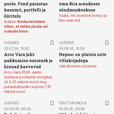
poole. Fond paisutas
oma Riia arenduses
kasumit, portfelli ja
sündmuskeskuse
üüritulu
Vaata, mis avamisel toimus ja
kes seal olid
Arakas:
Konkurentidele
ütlen, et tehke järele või
makske kinni
UUDISED
UUDISED
30.07.26, 10:00
05.08.26, 10:08
Arco Vara juht:
Hepsor on platsis uute
pakkumine suureneb ja
võlakirjadega
hinnad kasvavad
Lätti liikumine süveneb
Arco Vara 2026. aasta
esimese poolaasta müügitulu
oli 4,32 miljonit eurot ning
puhaskahjumiks kujunes 1,15
miljonit eurot.
ST
UUDISED
SISUTURUNDUS
04.08.26, 06:30
16.06.26, 09:56