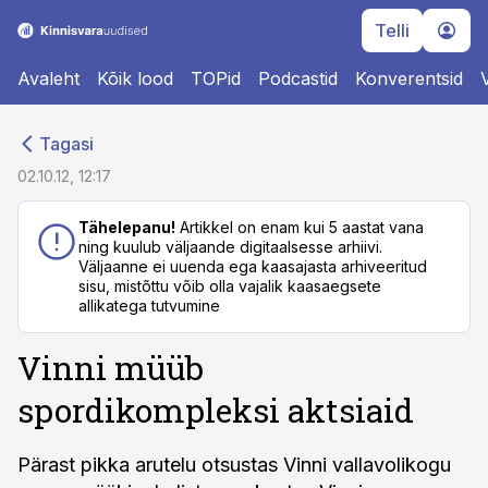
Telli
Avaleht
Kõik lood
TOPid
Podcastid
Konverentsid
cebook
cebook
Tagasi
Twitter)
Twitter)
02.10.12, 12:17
kedIn
kedIn
Tähelepanu!
Artikkel on enam kui 5 aastat vana
ning kuulub väljaande digitaalsesse arhiivi.
ail
ail
Väljaanne ei uuenda ega kaasajasta arhiveeritud
sisu, mistõttu võib olla vajalik kaasaegsete
k
k
allikatega tutvumine
Vinni müüb
spordikompleksi aktsiaid
Pärast pikka arutelu otsustas Vinni vallavolikogu