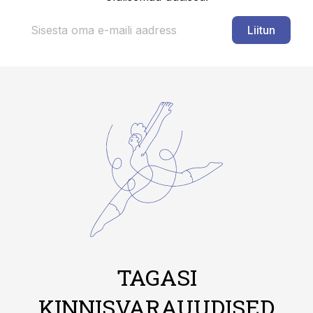
Liitun
TAGASI
KINNISVARAUUDISED