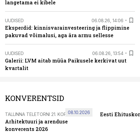
langetama ei kibele
UUDISED
06.08.26, 14:06
Eksperdid: kinnisvarainvesteering ja flippimine
pakuvad võimalusi, aga ära armu sellesse
UUDISED
06.08.26, 13:54
Galerii: LVM aitab müüa Paikusele kerkivat uut
kvartalit
KONVERENTSID
08.10.2026
Eesti Ehitusko
TALLINNA TELETORNI 21. KORRUSEL
Arhitektuuri ja arenduse
konverents 2026