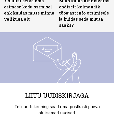
7 olulist seika oma
Miks kulub kinnisvaras
esimese kodu ostmisel
endiselt kolmandik
ehk kuidas mitte minna
tööajast info otsimisele
valikuga alt
ja kuidas seda muuta
saaks?
LIITU UUDISKIRJAGA
Telli uudiskiri ning saad oma postkasti päeva
olulisemad uudised.