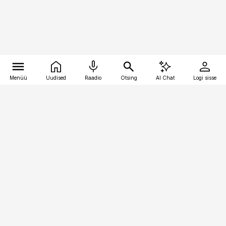
Menüü
Uudised
Raadio
Otsing
AI Chat
Logi sisse
Vana-Lõuna 39/1, 19094 Tallinn
(+372) 667 0111
kinnisvarauudised@kinnisvarauudised.ee
Telli
Reklaam
Firmast
Sisu kasutamisõigused
Ajakirjaniku