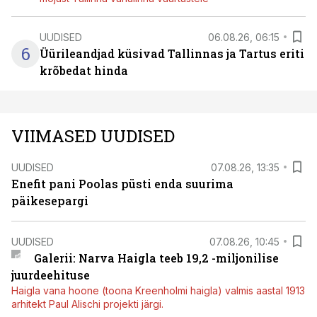
UUDISED
06.08.26, 06:15
6
Üürileandjad küsivad Tallinnas ja Tartus eriti
krõbedat hinda
VIIMASED UUDISED
UUDISED
07.08.26, 13:35
Enefit pani Poolas püsti enda suurima
päikesepargi
UUDISED
07.08.26, 10:45
Galerii: Narva Haigla teeb 19,2 -miljonilise
juurdeehituse
Haigla vana hoone (toona Kreenholmi haigla) valmis aastal 1913
arhitekt Paul Alischi projekti järgi.