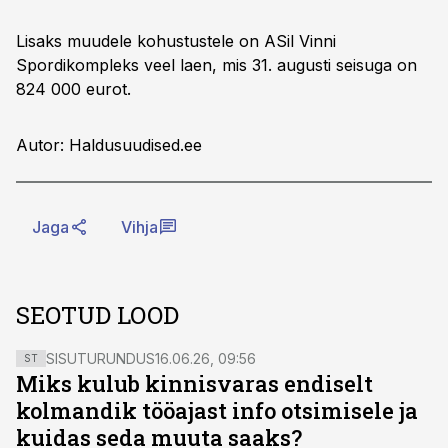
Lisaks muudele kohustustele on ASil Vinni
Spordikompleks veel laen, mis 31. augusti seisuga on
824 000 eurot.
Autor: Haldusuudised.ee
Jaga
Vihja
SEOTUD LOOD
SISUTURUNDUS
16.06.26, 09:56
ST
Miks kulub kinnisvaras endiselt
kolmandik tööajast info otsimisele ja
kuidas seda muuta saaks?