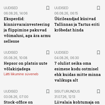
UUDISED
UUDISED
06.08.26, 14:06
06.08.26, 06:15
Eksperdid:
Üürileandjad küsivad
kinnisvarainvesteering
Tallinnas ja Tartus eriti
ja flippimine pakuvad
krõbedat hinda
võimalusi, aga ära armu
sellesse
UUDISED
UUDISED
05.08.26, 10:08
04.08.26, 06:30
Hepsor on platsis uute
7 olulist seika oma
võlakirjadega
esimese kodu ostmisel
Lätti liikumine süveneb
ehk kuidas mitte minna
valikuga alt
ST
UUDISED
SISUTURUNDUS
03.08.26, 07:00
31.07.26, 12:13
Stock-office on
Liivalaia kohtumaja on