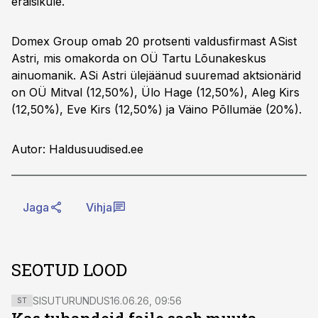
eraisikule.
Domex Group omab 20 protsenti valdusfirmast ASist
Astri, mis omakorda on OÜ Tartu Lõunakeskus
ainuomanik. ASi Astri ülejäänud suuremad aktsionärid
on OÜ Mitval (12,50%), Ülo Hage (12,50%), Aleg Kirs
(12,50%), Eve Kirs (12,50%) ja Väino Põllumäe (20%).
Autor: Haldusuudised.ee
Jaga
Vihja
SEOTUD LOOD
SISUTURUNDUS
16.06.26, 09:56
ST