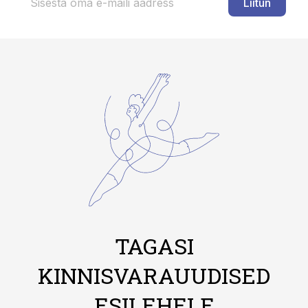
Liitun
TAGASI
KINNISVARAUUDISED
ESILEHELE