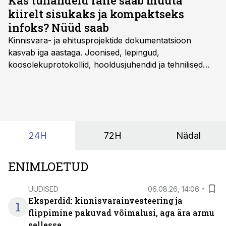
Kas tuhandeid faile saab muuta
kiirelt sisukaks ja kompaktseks
infoks? Nüüd saab
Kinnisvara- ja ehitusprojektide dokumentatsioon
kasvab iga aastaga. Joonised, lepingud,
koosolekuprotokollid, hooldusjuhendid ja tehnilised
kirjeldused kogunevad erinevatesse süsteemidesse
ning lõpuks on tükk tegu, et üldse aru saada, kus
midagi asub. Ent see kõik saab tehisintellekti abiga olla
kordades lihtsam.
24H
72H
Nädal
ENIMLOETUD
UUDISED
06.08.26, 14:06
Eksperdid: kinnisvarainvesteering ja
1
flippimine pakuvad võimalusi, aga ära armu
sellesse