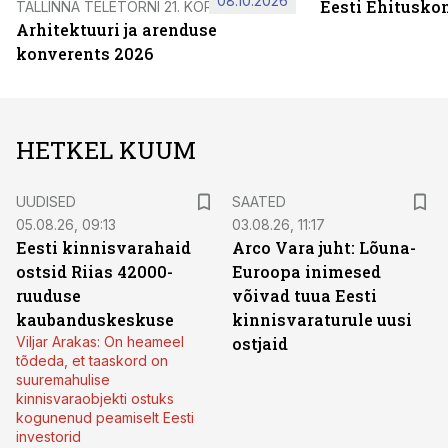
08.10.2026
Eesti Ehitusko
TALLINNA TELETORNI 21. KORRUSEL
Arhitektuuri ja arenduse
konverents 2026
HETKEL KUUM
UUDISED
SAATED
05.08.26, 09:13
03.08.26, 11:17
Eesti kinnisvarahaid
Arco Vara juht: Lõuna-
ostsid Riias 42000-
Euroopa inimesed
ruuduse
võivad tuua Eesti
kaubanduskeskuse
kinnisvaraturule uusi
Viljar Arakas: On heameel
ostjaid
tõdeda, et taaskord on
suuremahulise
kinnisvaraobjekti ostuks
kogunenud peamiselt Eesti
investorid