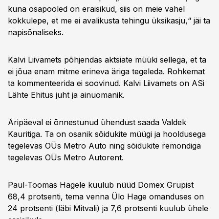
kuna osapooled on eraisikud, siis on meie vahel
kokkulepe, et me ei avalikusta tehingu üksikasju,“ jäi ta
napisõnaliseks.
Kalvi Liivamets põhjendas aktsiate müüki sellega, et ta
ei jõua enam mitme erineva äriga tegeleda. Rohkemat
ta kommenteerida ei soovinud. Kalvi Liivamets on ASi
Lähte Ehitus juht ja ainuomanik.
Äripäeval ei õnnestunud ühendust saada Valdek
Kauritiga. Ta on osanik sõidukite müügi ja hooldusega
tegelevas OÜs Metro Auto ning sõidukite remondiga
tegelevas OÜs Metro Autorent.
Paul-Toomas Hagele kuulub nüüd Domex Grupist
68,4 protsenti, tema venna Ülo Hage omanduses on
24 protsenti (läbi Mitvali) ja 7,6 protsenti kuulub ühele