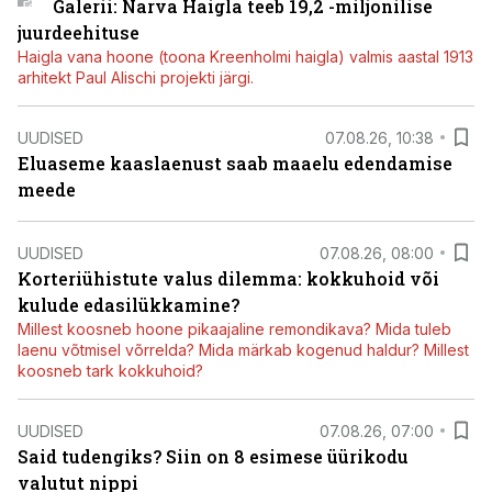
Galerii: Narva Haigla teeb 19,2 -miljonilise
juurdeehituse
Haigla vana hoone (toona Kreenholmi haigla) valmis aastal 1913
arhitekt Paul Alischi projekti järgi.
UUDISED
07.08.26, 10:38
Eluaseme kaaslaenust saab maaelu edendamise
meede
UUDISED
07.08.26, 08:00
Korteriühistute valus dilemma: kokkuhoid või
kulude edasilükkamine?
Millest koosneb hoone pikaajaline remondikava? Mida tuleb
laenu võtmisel võrrelda? Mida märkab kogenud haldur? Millest
koosneb tark kokkuhoid?
UUDISED
07.08.26, 07:00
Said tudengiks? Siin on 8 esimese üürikodu
valutut nippi