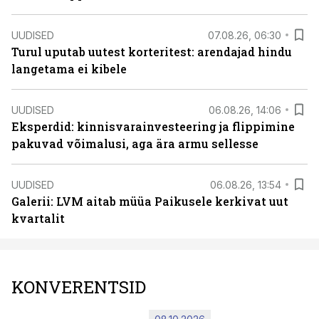
UUDISED
07.08.26, 06:30
Turul uputab uutest korteritest: arendajad hindu
langetama ei kibele
UUDISED
06.08.26, 14:06
Eksperdid: kinnisvarainvesteering ja flippimine
pakuvad võimalusi, aga ära armu sellesse
UUDISED
06.08.26, 13:54
Galerii: LVM aitab müüa Paikusele kerkivat uut
kvartalit
KONVERENTSID