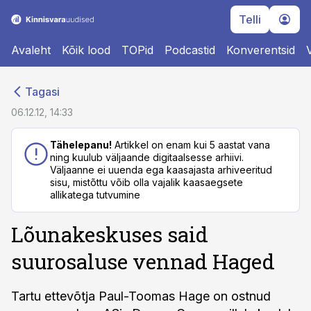
Telli
Avaleht
Kõik lood
TOPid
Podcastid
Konverentsid
cebook
cebook
Tagasi
Twitter)
Twitter)
06.12.12, 14:33
kedIn
kedIn
Tähelepanu!
Artikkel on enam kui 5 aastat vana
ning kuulub väljaande digitaalsesse arhiivi.
ail
ail
Väljaanne ei uuenda ega kaasajasta arhiveeritud
sisu, mistõttu võib olla vajalik kaasaegsete
k
k
allikatega tutvumine
Lõunakeskuses said
suurosaluse vennad Haged
Tartu ettevõtja Paul-Toomas Hage on ostnud