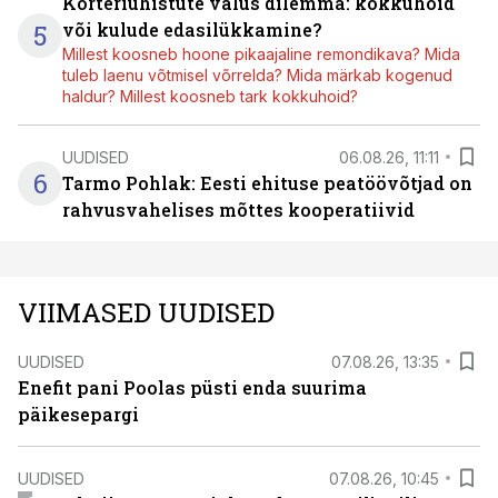
Korteriühistute valus dilemma: kokkuhoid
5
või kulude edasilükkamine?
Millest koosneb hoone pikaajaline remondikava? Mida
tuleb laenu võtmisel võrrelda? Mida märkab kogenud
haldur? Millest koosneb tark kokkuhoid?
UUDISED
06.08.26, 11:11
6
Tarmo Pohlak: Eesti ehituse peatöövõtjad on
rahvusvahelises mõttes kooperatiivid
VIIMASED UUDISED
UUDISED
07.08.26, 13:35
Enefit pani Poolas püsti enda suurima
päikesepargi
UUDISED
07.08.26, 10:45