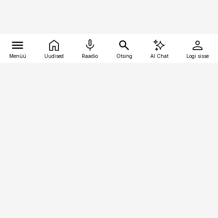
Menüü
Uudised
Raadio
Otsing
AI Chat
Logi sisse
Vana-Lõuna 39/1, 19094 Tallinn
(+372) 667 0111
kinnisvarauudised@kinnisvarauudised.ee
Telli
Reklaam
Firmast
Sisu kasutamisõigused
Ajakirjaniku
eetikakoodeks
Üldtingimused
Privaatsustingimused