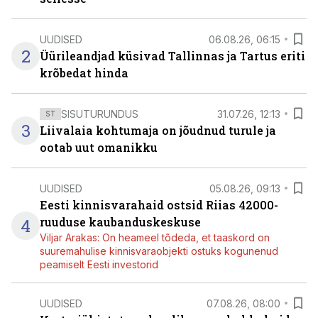
UUDISED
06.08.26, 06:15
2
Üürileandjad küsivad Tallinnas ja Tartus eriti
krõbedat hinda
SISUTURUNDUS
31.07.26, 12:13
ST
3
Liivalaia kohtumaja on jõudnud turule ja
ootab uut omanikku
UUDISED
05.08.26, 09:13
Eesti kinnisvarahaid ostsid Riias 42000-
4
ruuduse kaubanduskeskuse
Viljar Arakas: On heameel tõdeda, et taaskord on
suuremahulise kinnisvaraobjekti ostuks kogunenud
peamiselt Eesti investorid
UUDISED
07.08.26, 08:00