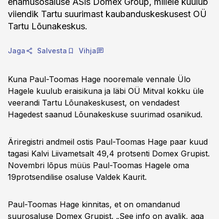
enamusosaluse ASis Domex Group, millele kuulub
viiendik Tartu suurimast kaubanduskeskusest OÜ
Tartu Lõunakeskus.
Jaga
Salvesta
Vihja
Kuna Paul-Toomas Hage nooremale vennale Ülo
Hagele kuulub eraisikuna ja läbi OÜ Mitval kokku üle
veerandi Tartu Lõunakeskusest, on vendadest
Hagedest saanud Lõunakeskuse suurimad osanikud.
Äriregistri andmeil ostis Paul-Toomas Hage paar kuud
tagasi Kalvi Liivametsalt 49,4 protsenti Domex Grupist.
Novembri lõpus müüs Paul-Toomas Hagele oma
19protsendilise osaluse Valdek Kaurit.
Paul-Toomas Hage kinnitas, et on omandanud
suurosaluse Domex Grupist. „See info on avalik, aga