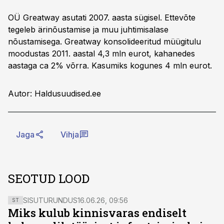
OÜ Greatway asutati 2007. aasta sügisel. Ettevõte
tegeleb ärinõustamise ja muu juhtimisalase
nõustamisega. Greatway konsolideeritud müügitulu
moodustas 2011. aastal 4,3 mln eurot, kahanedes
aastaga ca 2% võrra. Kasumiks kogunes 4 mln eurot.
Autor: Haldusuudised.ee
Jaga
Vihja
SEOTUD LOOD
SISUTURUNDUS
16.06.26, 09:56
ST
Miks kulub kinnisvaras endiselt