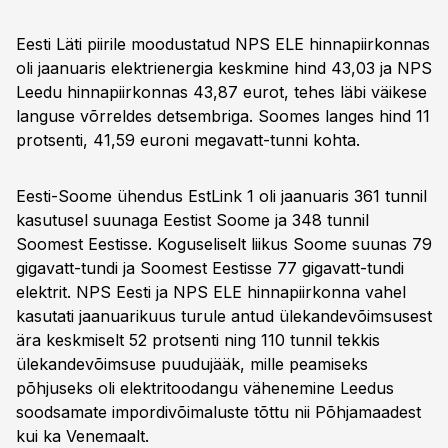
Eesti Läti piirile moodustatud NPS ELE hinnapiirkonnas
oli jaanuaris elektrienergia keskmine hind 43,03 ja NPS
Leedu hinnapiirkonnas 43,87 eurot, tehes läbi väikese
languse võrreldes detsembriga. Soomes langes hind 11
protsenti, 41,59 euroni megavatt-tunni kohta.
Eesti-Soome ühendus EstLink 1 oli jaanuaris 361 tunnil
kasutusel suunaga Eestist Soome ja 348 tunnil
Soomest Eestisse. Koguseliselt liikus Soome suunas 79
gigavatt-tundi ja Soomest Eestisse 77 gigavatt-tundi
elektrit. NPS Eesti ja NPS ELE hinnapiirkonna vahel
kasutati jaanuarikuus turule antud ülekandevõimsusest
ära keskmiselt 52 protsenti ning 110 tunnil tekkis
ülekandevõimsuse puudujääk, mille peamiseks
põhjuseks oli elektritoodangu vähenemine Leedus
soodsamate impordivõimaluste tõttu nii Põhjamaadest
kui ka Venemaalt.