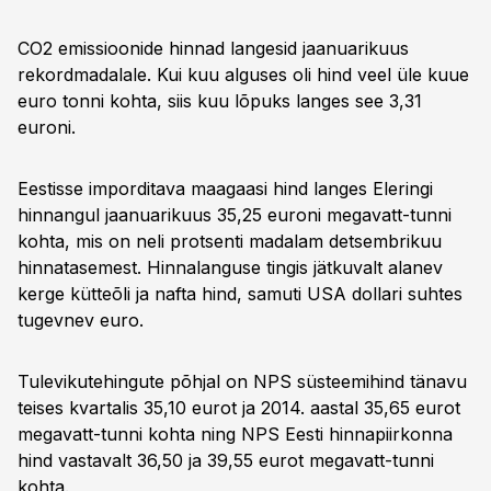
CO2 emissioonide hinnad langesid jaanuarikuus
rekordmadalale. Kui kuu alguses oli hind veel üle kuue
euro tonni kohta, siis kuu lõpuks langes see 3,31
euroni.
Eestisse imporditava maagaasi hind langes Eleringi
hinnangul jaanuarikuus 35,25 euroni megavatt-tunni
kohta, mis on neli protsenti madalam detsembrikuu
hinnatasemest. Hinnalanguse tingis jätkuvalt alanev
kerge kütteõli ja nafta hind, samuti USA dollari suhtes
tugevnev euro.
Tulevikutehingute põhjal on NPS süsteemihind tänavu
teises kvartalis 35,10 eurot ja 2014. aastal 35,65 eurot
megavatt-tunni kohta ning NPS Eesti hinnapiirkonna
hind vastavalt 36,50 ja 39,55 eurot megavatt-tunni
kohta.