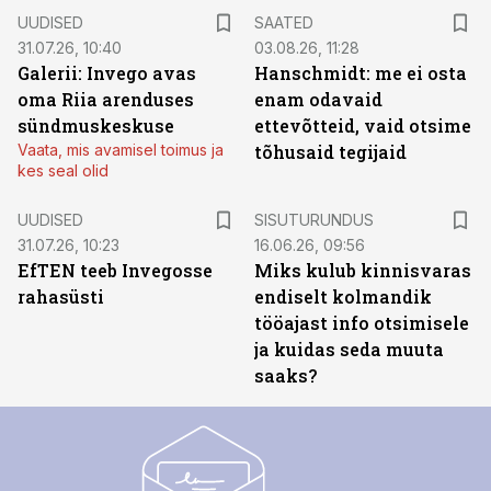
UUDISED
SAATED
31.07.26, 10:40
03.08.26, 11:28
Galerii: Invego avas
Hanschmidt: me ei osta
oma Riia arenduses
enam odavaid
sündmuskeskuse
ettevõtteid, vaid otsime
Vaata, mis avamisel toimus ja
tõhusaid tegijaid
kes seal olid
ST
UUDISED
SISUTURUNDUS
31.07.26, 10:23
16.06.26, 09:56
EfTEN teeb Invegosse
Miks kulub kinnisvaras
rahasüsti
endiselt kolmandik
tööajast info otsimisele
ja kuidas seda muuta
saaks?