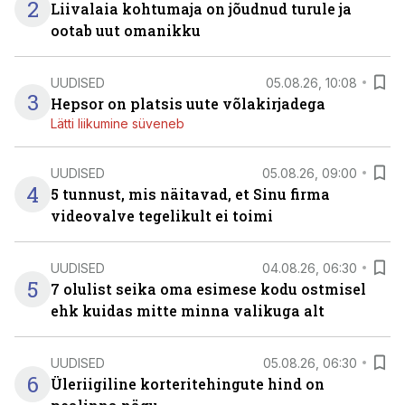
2
Liivalaia kohtumaja on jõudnud turule ja
ootab uut omanikku
UUDISED
05.08.26, 10:08
3
Hepsor on platsis uute võlakirjadega
Lätti liikumine süveneb
UUDISED
05.08.26, 09:00
4
5 tunnust, mis näitavad, et Sinu firma
videovalve tegelikult ei toimi
UUDISED
04.08.26, 06:30
5
7 olulist seika oma esimese kodu ostmisel
ehk kuidas mitte minna valikuga alt
UUDISED
05.08.26, 06:30
6
Üleriigiline korteritehingute hind on