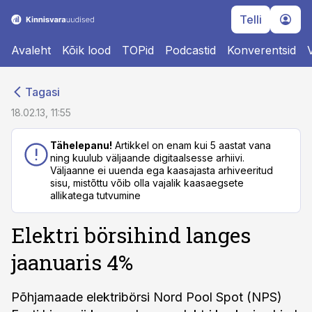
Telli
Avaleht
Kõik lood
TOPid
Podcastid
Konverentsid
cebook
cebook
Tagasi
Twitter)
Twitter)
18.02.13, 11:55
kedIn
kedIn
Tähelepanu!
Artikkel on enam kui 5 aastat vana
ning kuulub väljaande digitaalsesse arhiivi.
ail
ail
Väljaanne ei uuenda ega kaasajasta arhiveeritud
sisu, mistõttu võib olla vajalik kaasaegsete
k
k
allikatega tutvumine
Elektri börsihind langes
jaanuaris 4%
Põhjamaade elektribörsi Nord Pool Spot (NPS)