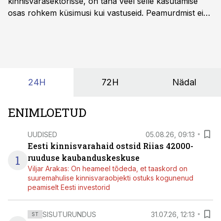
kinnisvarasektorisse, on täna veel selle kasutamise
osas rohkem küsimusi kui vastuseid. Peamurdmist ei
tekita niivõrd see, millist AI-lahendust kasutada, vaid
kas ettevõtte andmed on üldse sellisel kujul olemas, et
tehisintellekt neist midagi mõistlikku välja lugeda
suudaks.
24H
72H
Nädal
ENIMLOETUD
UUDISED
05.08.26, 09:13
Eesti kinnisvarahaid ostsid Riias 42000-
1
ruuduse kaubanduskeskuse
Viljar Arakas: On heameel tõdeda, et taaskord on
suuremahulise kinnisvaraobjekti ostuks kogunenud
peamiselt Eesti investorid
SISUTURUNDUS
31.07.26, 12:13
ST