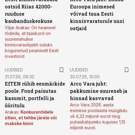
ostsid Riias 42000-
Euroopa inimesed
ruuduse
võivad tuua Eesti
kaubanduskeskuse
kinnisvaraturule uusi
Viljar Arakas: On heameel
ostjaid
tõdeda, et taaskord on
suuremahulise
kinnisvaraobjekti ostuks
kogunenud peamiselt Eesti
investorid
UUDISED
UUDISED
31.07.26, 06:30
30.07.26, 10:00
EfTEN rühib eesmärkide
Arco Vara juht:
poole. Fond paisutas
pakkumine suureneb ja
kasumit, portfelli ja
hinnad kasvavad
üüritulu
Arco Vara 2026. aasta
esimese poolaasta müügitulu
Arakas:
Konkurentidele
oli 4,32 miljonit eurot ning
ütlen, et tehke järele või
puhaskahjumiks kujunes 1,15
makske kinni
miljonit eurot.