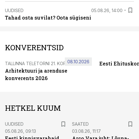
UUDISED
05.08.26, 14:00
Tahad osta suvilat? Oota sügiseni
KONVERENTSID
08.10.2026
Eesti Ehitusko
TALLINNA TELETORNI 21. KORRUSEL
Arhitektuuri ja arenduse
konverents 2026
HETKEL KUUM
UUDISED
SAATED
05.08.26, 09:13
03.08.26, 11:17
Eesti kinnisvarahaid
Arco Vara juht: Lõuna-