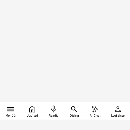
Menüü
Uudised
Raadio
Otsing
AI Chat
Logi sisse