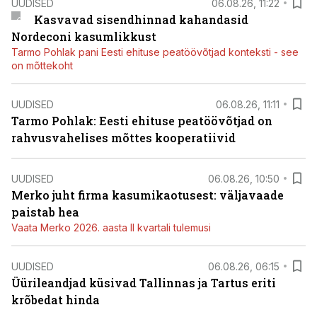
UUDISED
06.08.26, 11:22
Kasvavad sisendhinnad kahandasid
Nordeconi kasumlikkust
Tarmo Pohlak pani Eesti ehituse peatöövõtjad konteksti - see
on mõttekoht
UUDISED
06.08.26, 11:11
Tarmo Pohlak: Eesti ehituse peatöövõtjad on
rahvusvahelises mõttes kooperatiivid
UUDISED
06.08.26, 10:50
Merko juht firma kasumikaotusest: väljavaade
paistab hea
Vaata Merko 2026. aasta II kvartali tulemusi
UUDISED
06.08.26, 06:15
Üürileandjad küsivad Tallinnas ja Tartus eriti
krõbedat hinda