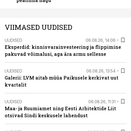
pealinna nägu
VIIMASED UUDISED
UUDISED
06.08.26, 14:06
Eksperdid: kinnisvarainvesteering ja flippimine
pakuvad võimalusi, aga ära armu sellesse
UUDISED
06.08.26, 13:54
Galerii: LVM aitab müüa Paikusele kerkivat uut
kvartalit
UUDISED
06.08.26, 11:31
Maa- ja Ruumiamet ning Eesti Arhitektide Liit
otsivad Sindi keskusele lahendust