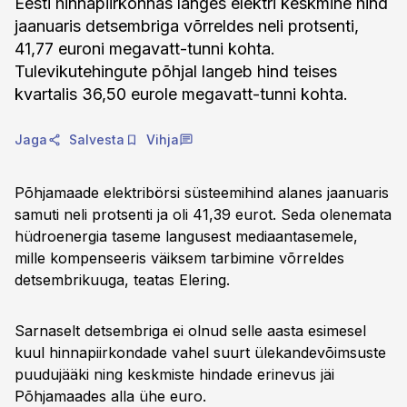
Eesti hinnapiirkonnas langes elektri keskmine hind
jaanuaris detsembriga võrreldes neli protsenti,
41,77 euroni megavatt-tunni kohta.
Tulevikutehingute põhjal langeb hind teises
kvartalis 36,50 eurole megavatt-tunni kohta.
Jaga
Salvesta
Vihja
Põhjamaade elektribörsi süsteemihind alanes jaanuaris
samuti neli protsenti ja oli 41,39 eurot. Seda olenemata
hüdroenergia taseme langusest mediaantasemele,
mille kompenseeris väiksem tarbimine võrreldes
detsembrikuuga, teatas Elering.
Sarnaselt detsembriga ei olnud selle aasta esimesel
kuul hinnapiirkondade vahel suurt ülekandevõimsuste
puudujääki ning keskmiste hindade erinevus jäi
Põhjamaades alla ühe euro.