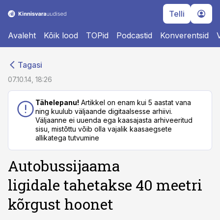
Telli
Avaleht
Kõik lood
TOPid
Podcastid
Konverentsid
cebook
cebook
Tagasi
Twitter)
Twitter)
07.10.14, 18:26
kedIn
kedIn
Tähelepanu!
Artikkel on enam kui 5 aastat vana
ning kuulub väljaande digitaalsesse arhiivi.
ail
ail
Väljaanne ei uuenda ega kaasajasta arhiveeritud
sisu, mistõttu võib olla vajalik kaasaegsete
k
k
allikatega tutvumine
Autobussijaama
ligidale tahetakse 40 meetri
kõrgust hoonet