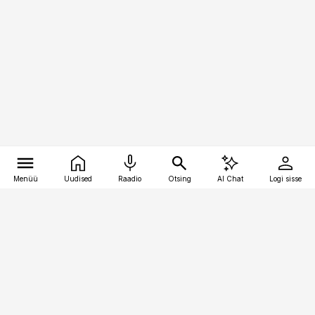
Menüü
Uudised
Raadio
Otsing
AI Chat
Logi sisse
Vana-Lõuna 39/1, 19094 Tallinn
(+372) 667 0111
kinnisvarauudised@kinnisvarauudised.ee