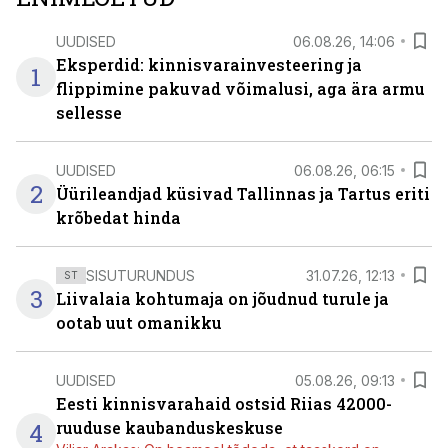
UUDISED
06.08.26, 14:06
Eksperdid: kinnisvarainvesteering ja
1
flippimine pakuvad võimalusi, aga ära armu
sellesse
UUDISED
06.08.26, 06:15
2
Üürileandjad küsivad Tallinnas ja Tartus eriti
krõbedat hinda
SISUTURUNDUS
31.07.26, 12:13
ST
3
Liivalaia kohtumaja on jõudnud turule ja
ootab uut omanikku
UUDISED
05.08.26, 09:13
Eesti kinnisvarahaid ostsid Riias 42000-
4
ruuduse kaubanduskeskuse