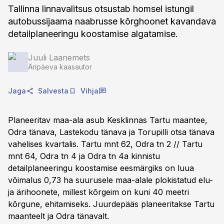
Tallinna linnavalitsus otsustab homsel istungil
autobussijaama naabrusse kõrghoonet kavandava
detailplaneeringu koostamise algatamise.
Juuli Laanemets
Äripäeva kaasautor
Jaga
Salvesta
Vihja
Planeeritav maa-ala asub Kesklinnas Tartu maantee,
Odra tänava, Lastekodu tänava ja Torupilli otsa tänava
vahelises kvartalis. Tartu mnt 62, Odra tn 2 // Tartu
mnt 64, Odra tn 4 ja Odra tn 4a kinnistu
detailplaneeringu koostamise eesmärgiks on luua
võimalus 0,73 ha suurusele maa-alale plokistatud elu-
ja ärihoonete, millest kõrgeim on kuni 40 meetri
kõrgune, ehitamiseks. Juurdepääs planeeritakse Tartu
maanteelt ja Odra tänavalt.