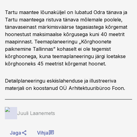
Tartu maantee lõunaküljel on lubatud Odra tänava ja
Tartu maanteega ristuva tänava mõlemale poolele,
tänavaseinast märkimisväärse tagasiastega kõrgemat
hoonestust maksimaalse kõrgusega kuni 40 meetrit
maapinnast. Teemaplaneeringu „Kõrghoonete
paiknemine Tallinnas” kohaselt ei ole tegemist
kõrghoonega, kuna teemaplaneeringu järgi loetakse
kõrghooneks 45 meetrist kõrgemat hoonet.
Detailplaneeringu eskiislahenduse ja illustreeriva
materjali on koostanud OÜ Arhitektuuribüroo Foon.
Juuli Laanemets
Jaga
Vihja