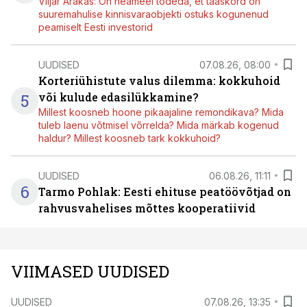
Viljar Arakas: On heameel tõdeda, et taaskord on
suuremahulise kinnisvaraobjekti ostuks kogunenud
peamiselt Eesti investorid
UUDISED
07.08.26, 08:00
Korteriühistute valus dilemma: kokkuhoid
5
või kulude edasilükkamine?
Millest koosneb hoone pikaajaline remondikava? Mida
tuleb laenu võtmisel võrrelda? Mida märkab kogenud
haldur? Millest koosneb tark kokkuhoid?
UUDISED
06.08.26, 11:11
6
Tarmo Pohlak: Eesti ehituse peatöövõtjad on
rahvusvahelises mõttes kooperatiivid
VIIMASED UUDISED
UUDISED
07.08.26, 13:35