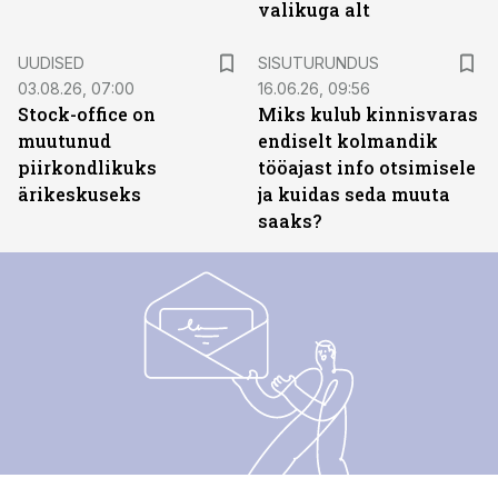
valikuga alt
ST
UUDISED
SISUTURUNDUS
03.08.26, 07:00
16.06.26, 09:56
Stock-office on
Miks kulub kinnisvaras
muutunud
endiselt kolmandik
piirkondlikuks
tööajast info otsimisele
ärikeskuseks
ja kuidas seda muuta
saaks?