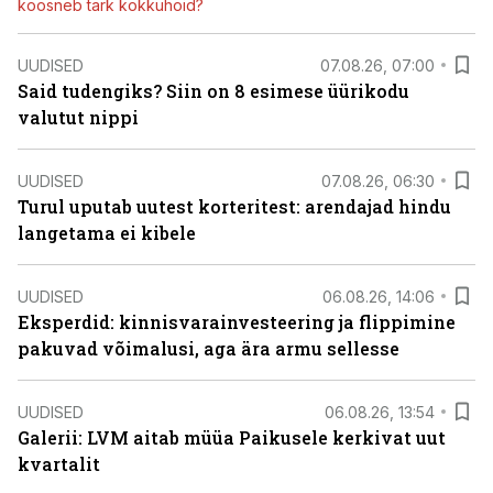
koosneb tark kokkuhoid?
UUDISED
07.08.26, 07:00
Said tudengiks? Siin on 8 esimese üürikodu
valutut nippi
UUDISED
07.08.26, 06:30
Turul uputab uutest korteritest: arendajad hindu
langetama ei kibele
UUDISED
06.08.26, 14:06
Eksperdid: kinnisvarainvesteering ja flippimine
pakuvad võimalusi, aga ära armu sellesse
UUDISED
06.08.26, 13:54
Galerii: LVM aitab müüa Paikusele kerkivat uut
kvartalit