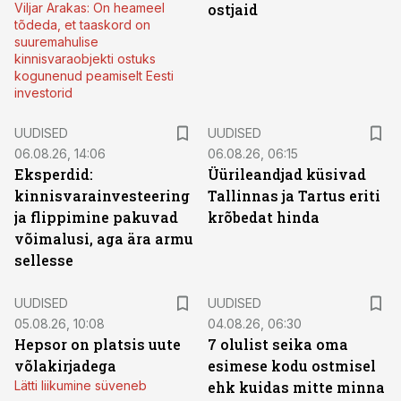
Viljar Arakas: On heameel
ostjaid
tõdeda, et taaskord on
suuremahulise
kinnisvaraobjekti ostuks
kogunenud peamiselt Eesti
investorid
UUDISED
UUDISED
06.08.26, 14:06
06.08.26, 06:15
Eksperdid:
Üürileandjad küsivad
kinnisvarainvesteering
Tallinnas ja Tartus eriti
ja flippimine pakuvad
krõbedat hinda
võimalusi, aga ära armu
sellesse
UUDISED
UUDISED
05.08.26, 10:08
04.08.26, 06:30
Hepsor on platsis uute
7 olulist seika oma
võlakirjadega
esimese kodu ostmisel
Lätti liikumine süveneb
ehk kuidas mitte minna