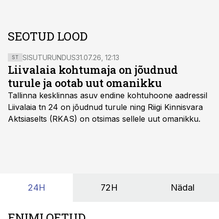
SEOTUD LOOD
SISUTURUNDUS
31.07.26, 12:13
ST
Liivalaia kohtumaja on jõudnud
turule ja ootab uut omanikku
Tallinna kesklinnas asuv endine kohtuhoone aadressil
Liivalaia tn 24 on jõudnud turule ning Riigi Kinnisvara
Aktsiaselts (RKAS) on otsimas sellele uut omanikku.
24H
72H
Nädal
ENIMLOETUD