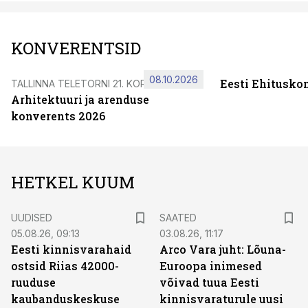
KONVERENTSID
08.10.2026
Eesti Ehitusko
TALLINNA TELETORNI 21. KORRUSEL
Arhitektuuri ja arenduse
konverents 2026
HETKEL KUUM
UUDISED
SAATED
05.08.26, 09:13
03.08.26, 11:17
Eesti kinnisvarahaid
Arco Vara juht: Lõuna-
ostsid Riias 42000-
Euroopa inimesed
ruuduse
võivad tuua Eesti
kaubanduskeskuse
kinnisvaraturule uusi