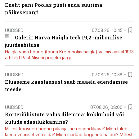
Enefit pani Poolas püsti enda suurima
päikesepargi
UUDISED
07.08.26, 10:45
Galerii: Narva Haigla teeb 19,2 -miljonilise
juurdeehituse
Haigla vana hoone (toona Kreenholmi haigla) valmis aastal 1913
arhitekt Paul Alischi projekti järgi.
UUDISED
07.08.26, 10:38
Eluaseme kaaslaenust saab maaelu edendamise
meede
UUDISED
07.08.26, 08:00
Korteriühistute valus dilemma: kokkuhoid või
kulude edasilükkamine?
Millest koosneb hoone pikaajaline remondikava? Mida tuleb
laenu võtmisel võrrelda? Mida märkab kogenud haldur? Millest