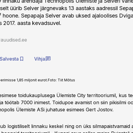
y linnaku arendaja Technopolis Ülemiste ja Selveri vahe
selt üürib Selver järgnevaks 13 aastaks aadressil Sepa
hoone. Sepapaja Selver avab uksed ajaloolises Dvigat
 2017. aasta kevadsuvel.
rauudised.ee
Salvesta
Vihja
imisse 1,85 miljonit eurot.
Foto:
Tiit Mõtus
esimese toidukauplusega Ülemiste City territooriumil, kus t
ja töötab 7000 inimest. Toidupoe avamist on siin pikisilmi o
nopolis Ülemiste ASi juhatuse esimees Gert Jostov.
b logistiliselt linnaku keskel ning on üks silmapaistvamaid a