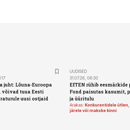
UUDISED
:17
31.07.26, 06:30
a juht: Lõuna-Euroopa
EfTEN rühib eesmärkide 
 võivad tuua Eesti
Fond paisutas kasumit, p
aturule uusi ostjaid
ja üüritulu
Arakas:
Konkurentidele ütlen,
järele või makske kinni