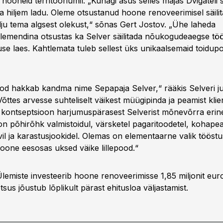
 hooneid territooriumil. „Kunagi asus selles majas Dvigateli
ja hiljem ladu. Oleme otsustanud hoone renoveerimisel säili
alju tema algsest olekust,“ sõnas Gert Jostov. „Ühe laheda
lemendina otsustas ka Selver säilitada nõukogudeaegse töö
se laes. Kahtlemata tuleb sellest üks unikaalsemaid toidup
d hakkab kandma nime Sepapaja Selver,“ rääkis Selveri juh
Võttes arvesse suhteliselt väikest müügipinda ja peamist klie
kontseptsioon harjumuspärasest Selverist mõnevõrra erin
on põhirõhk valmistoidul, värsketel pagaritoodetel, kohapea
hvil ja karastusjookidel. Olemas on elementaarne valik töös
oone eesosas uksed väike lillepood.“
lemiste investeerib hoone renoveerimisse 1,85 miljonit euro
tsus jõustub lõplikult pärast ehitusloa väljastamist.