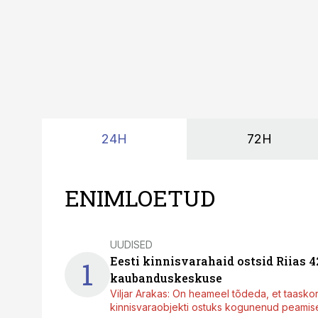
24H
72H
ENIMLOETUD
UUDISED
Eesti kinnisvarahaid ostsid Riias 
1
kaubanduskeskuse
Viljar Arakas: On heameel tõdeda, et taasko
kinnisvaraobjekti ostuks kogunenud peamisel