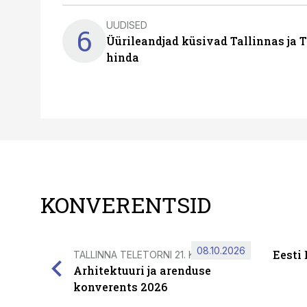
UUDISED
6
Üürileandjad küsivad Tallinnas ja T
hinda
KONVERENTSID
08.10.2026
Eesti
TALLINNA TELETORNI 21. KORRUSEL
Arhitektuuri ja arenduse
konverents 2026