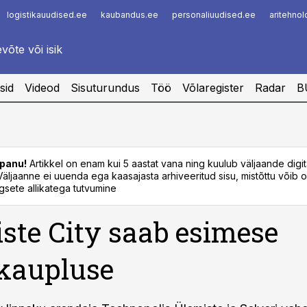
logistikauudised.ee
kaubandus.ee
personaliuudised.ee
aritehno
Infopank
Radar
sid
Videod
Sisuturundus
Töö
Võlaregister
Radar
B
panu!
Artikkel on enam kui 5 aastat vana ning kuulub väljaande digi
. Väljaanne ei uuenda ega kaasajasta arhiveeritud sisu, mistõttu võib ol
sete allikatega tutvumine
ste City saab esimese
kaupluse