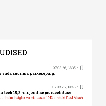
UDISED
07.08.26, 13:35
ti enda suurima päikesepargi
07.08.26, 10:45
a teeb 19,2 -miljonilise juurdeehituse
nholmi haigla) valmis aastal 1913 arhitekt Paul Alischi