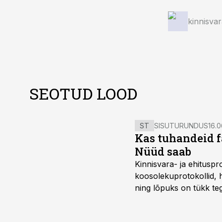
kinnisva
SEOTUD LOOD
ST
SISUTURUNDUS
16.0
Kas tuhandeid f
Nüüd saab
Kinnisvara- ja ehitusp
koosolekuprotokollid, 
ning lõpuks on tükk teg
kordades lihtsam.