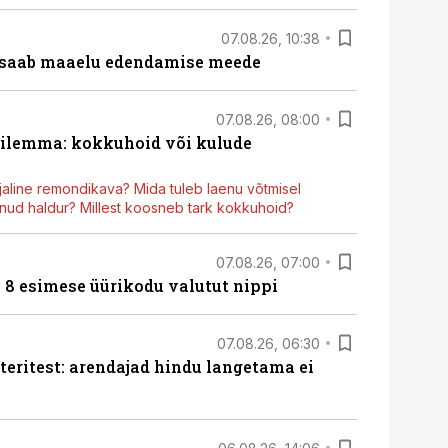
07.08.26, 10:38
 saab maaelu edendamise meede
07.08.26, 08:00
dilemma: kokkuhoid või kulude
aline remondikava? Mida tuleb laenu võtmisel
ud haldur? Millest koosneb tark kokkuhoid?
07.08.26, 07:00
n 8 esimese üürikodu valutut nippi
07.08.26, 06:30
teritest: arendajad hindu langetama ei