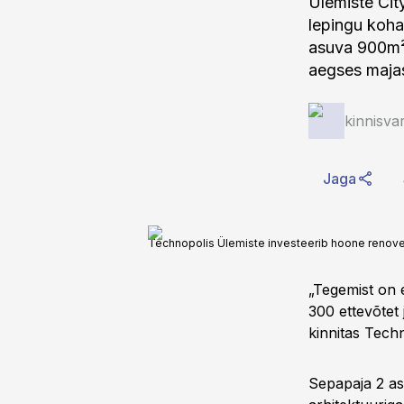
Ülemiste Cit
lepingu koha
asuva 900m² 
aegses majas
kinnisva
Jaga
Technopolis Ülemiste investeerib hoone renoveer
„Tegemist on 
300 ettevõtet 
kinnitas Tech
Sepapaja 2 asu