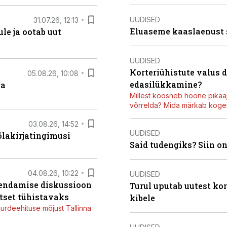
UUDISED
31.07.26, 12:13
Eluaseme kaaslaenust
le ja ootab uut
UUDISED
Korteriühistute valus 
05.08.26, 10:08
edasilükkamine?
ga
Millest koosneb hoone pikaaj
võrrelda? Mida märkab kogen
03.08.26, 14:52
UUDISED
õlakirjatingimusi
Said tudengiks? Siin o
04.08.26, 10:22
UUDISED
iendamise diskussioon
Turul uputab uutest kor
tset tühistavaks
kibele
juurdeehituse mõjust Tallinna