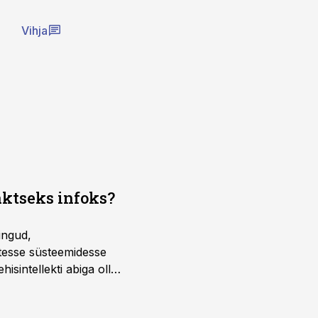
Vihja
aktseks infoks?
ingud,
atesse süsteemidesse
isintellekti abiga olla