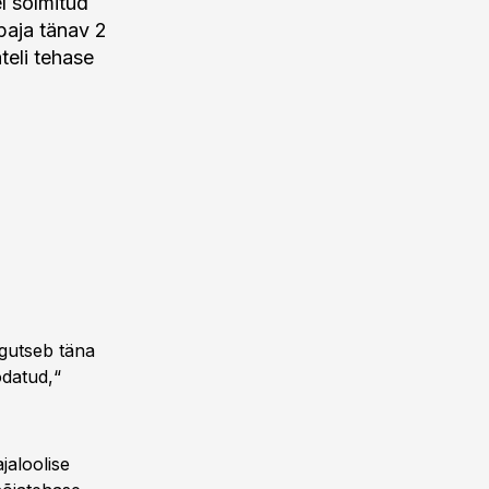
l sõlmitud
paja tänav 2
eli tehase
egutseb täna
odatud,“
jaloolise