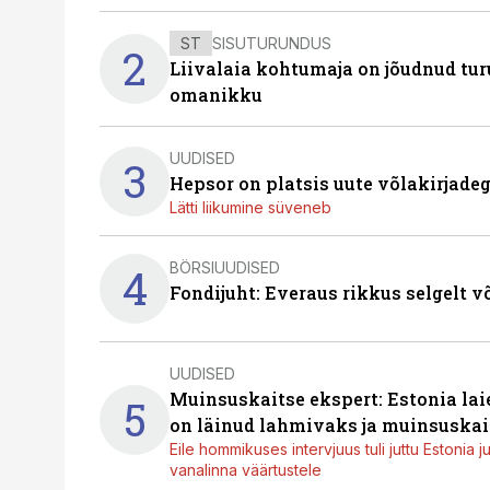
ST
SISUTURUNDUS
2
Liivalaia kohtumaja on jõudnud turu
omanikku
UUDISED
3
Hepsor on platsis uute võlakirjade
Lätti liikumine süveneb
BÖRSIUUDISED
4
Fondijuht: Everaus rikkus selgelt v
UUDISED
Muinsuskaitse ekspert: Estonia la
5
on läinud lahmivaks ja muinsuskai
Eile hommikuses intervjuus tuli juttu Estonia 
vanalinna väärtustele