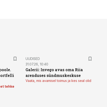
UUDISED
31.07.26, 10:40
poole.
Galerii: Invego avas oma Riia
ortfelli
arenduses sündmuskeskuse
Vaata, mis avamisel toimus ja kes seal olid
 et tehke