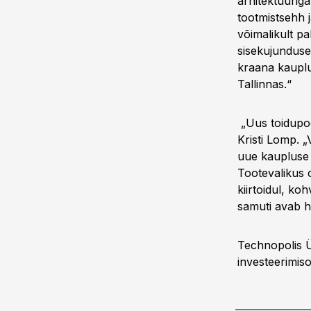
arhitektuuriga
tootmistsehh 
võimalikult p
sisekujunduse
kraana kauplu
Tallinnas.“
„Uus toidupoo
Kristi Lomp. „
uue kaupluse 
Tootevalikus 
kiirtoidul, ko
samuti avab h
Technopolis Ü
investeerimiso