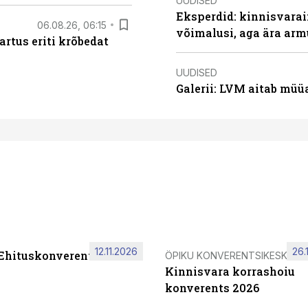
UUDISED
Eksperdid: kinnisvarai
06.08.26, 06:15
võimalusi, aga ära arm
artus eriti krõbedat
UUDISED
Galerii: LVM aitab müü
12.11.2026
26.
 Ehituskonverents 2026
ÖPIKU KONVERENTSIKESKUS
Kinnisvara korrashoiu
konverents 2026