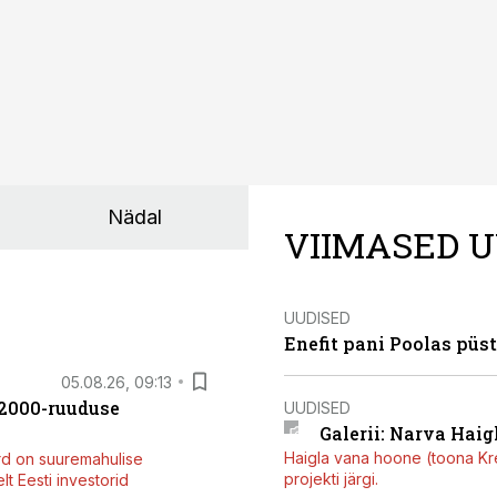
Nädal
VIIMASED U
UUDISED
Enefit pani Poolas püs
05.08.26, 09:13
42000-ruuduse
UUDISED
Galerii: Narva Haigl
Haigla vana hoone (toona Kree
rd on suuremahulise
projekti järgi.
t Eesti investorid