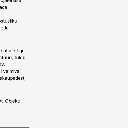
 sõjatehase
tada
stusliku
oode
atuse liige
ntuuri, tuleb
ev.
l valmival
tuskaupadest,
t. Objekti