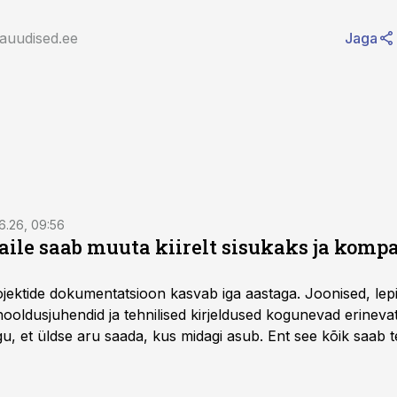
rauudised.ee
Jaga
6.26, 09:56
aile saab muuta kiirelt sisukaks ja komp
rojektide dokumentatsioon kasvab iga aastaga. Joonised, lep
hooldusjuhendid ja tehnilised kirjeldused kogunevad erinev
u, et üldse aru saada, kus midagi asub. Ent see kõik saab teh