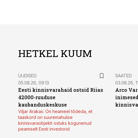
HETKEL KUUM
UUDISED
SAATED
05.08.26, 09:13
03.08.26, 11
Eesti kinnisvarahaid ostsid Riias
Arco Var
42000-ruuduse
inimesed
kaubanduskeskuse
kinnisvar
Viljar Arakas: On heameel tõdeda, et
taaskord on suuremahulise
kinnisvaraobjekti ostuks kogunenud
peamiselt Eesti investorid