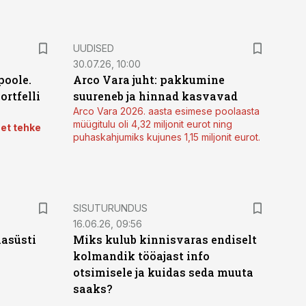
UUDISED
30.07.26, 10:00
poole.
Arco Vara juht: pakkumine
ortfelli
suureneb ja hinnad kasvavad
Arco Vara 2026. aasta esimese poolaasta
müügitulu oli 4,32 miljonit eurot ning
 et tehke
puhaskahjumiks kujunes 1,15 miljonit eurot.
ST
SISUTURUNDUS
16.06.26, 09:56
hasüsti
Miks kulub kinnisvaras endiselt
kolmandik tööajast info
otsimisele ja kuidas seda muuta
saaks?