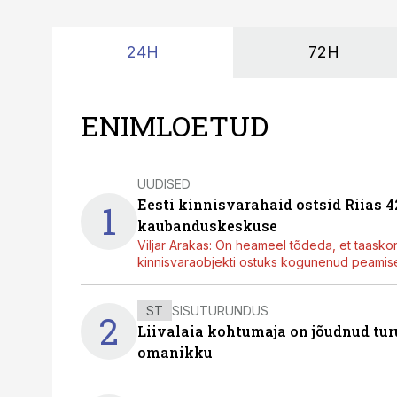
24H
72H
ENIMLOETUD
UUDISED
Eesti kinnisvarahaid ostsid Riias 
1
kaubanduskeskuse
Viljar Arakas: On heameel tõdeda, et taasko
kinnisvaraobjekti ostuks kogunenud peamisel
ST
SISUTURUNDUS
2
Liivalaia kohtumaja on jõudnud turu
omanikku