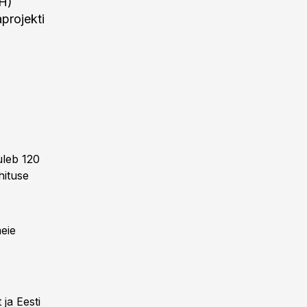
RH)
aprojekti
uleb 120
hituse
eie
ja Eesti