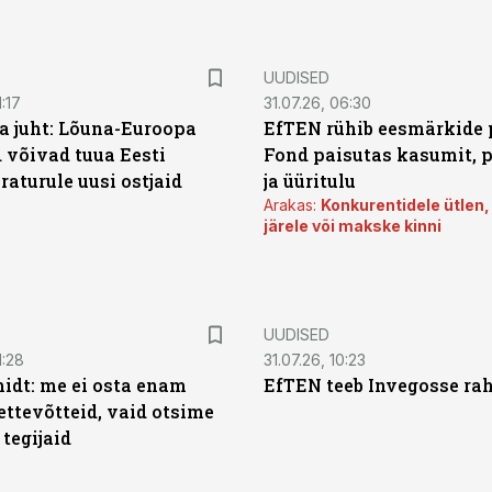
UUDISED
:17
31.07.26, 06:30
a juht: Lõuna-Euroopa
EfTEN rühib eesmärkide 
 võivad tuua Eesti
Fond paisutas kasumit, p
aturule uusi ostjaid
ja üüritulu
Arakas:
Konkurentidele ütlen,
järele või makske kinni
UUDISED
1:28
31.07.26, 10:23
dt: me ei osta enam
EfTEN teeb Invegosse ra
ettevõtteid, vaid otsime
tegijaid