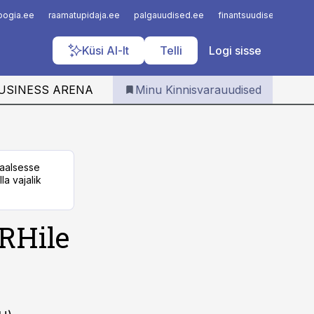
Iseteenindus
loogia.ee
raamatupidaja.ee
palgauudised.ee
finantsuudised.ee
a
Telli Kinnisvarauudised
Küsi AI-lt
Telli
Logi sisse
USINESS ARENA
Minu Kinnisvarauudised
taalsesse
la vajalik
RHile