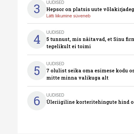
UUDISED
3
Hepsor on platsis uute võlakirjade
Lätti liikumine süveneb
UUDISED
4
5 tunnust, mis näitavad, et Sinu fi
tegelikult ei toimi
UUDISED
5
7 olulist seika oma esimese kodu o
mitte minna valikuga alt
UUDISED
6
Üleriigiline korteritehingute hind 