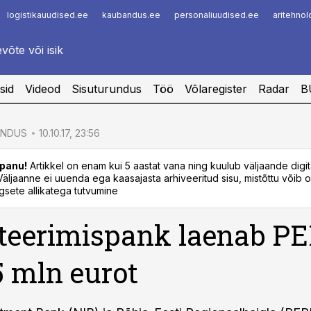
logistikauudised.ee
kaubandus.ee
personaliuudised.ee
aritehno
Infopank
Radar
sid
Videod
Sisuturundus
Töö
Võlaregister
Radar
B
ENDUS
10.10.17, 23:56
panu!
Artikkel on enam kui 5 aastat vana ning kuulub väljaande digi
. Väljaanne ei uuenda ega kaasajasta arhiveeritud sisu, mistõttu võib ol
sete allikatega tutvumine
teerimispank laenab PE
25 mln eurot