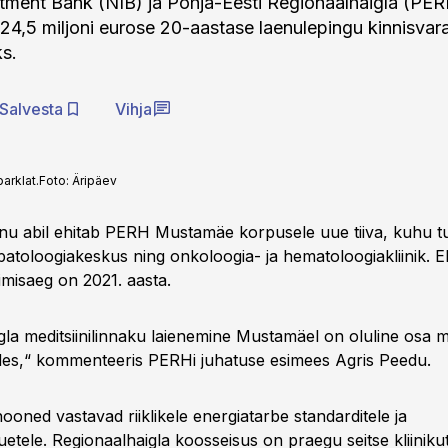
tment Bank (NIB) ja Põhja-Eesti Regionaalhaigla (PE
d 24,5 miljoni eurose 20-aastase laenulepingu kinnisvar
s.
Salvesta
Vihja
parklat.
Foto:
Äripäev
aenu abil ehitab PERH Mustamäe korpusele uue tiiva, kuhu t
atoloogiakeskus ning onkoloogia- ja hematoloogiakliinik. E
imisaeg on 2021. aasta.
gla meditsiinilinnaku laienemine Mustamäel on oluline osa m
es,“ kommenteeris PERHi juhatuse esimees Agris Peedu.
oned vastavad riiklikele energiatarbe standarditele ja
ele. Regionaalhaigla koosseisus on praegu seitse kliinikut 