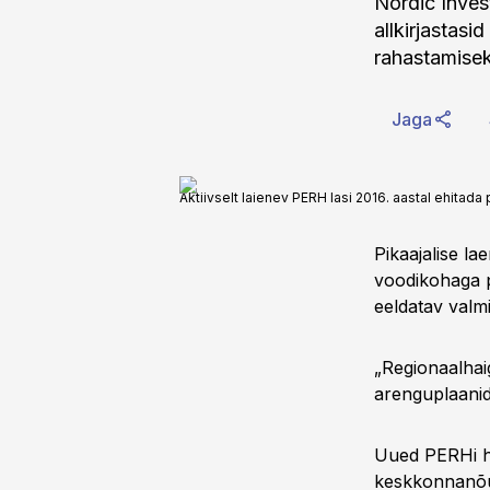
Nordic Inves
allkirjastasi
rahastamisek
Jaga
Aktiivselt laienev PERH lasi 2016. aastal ehitada 
Pikaajalise l
voodikohaga p
eeldatav valm
„Regionaalhai
arenguplaanid
Uued PERHi ho
keskkonnanõuet