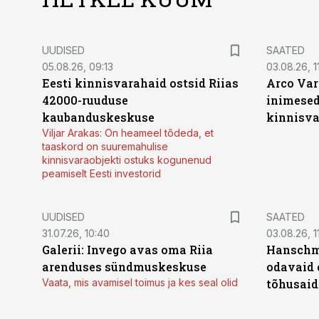
UUDISED
SAATED
05.08.26, 09:13
03.08.26, 11
Eesti kinnisvarahaid ostsid Riias
Arco Var
42000-ruuduse
inimesed
kaubanduskeskuse
kinnisvar
Viljar Arakas: On heameel tõdeda, et
taaskord on suuremahulise
kinnisvaraobjekti ostuks kogunenud
peamiselt Eesti investorid
UUDISED
SAATED
31.07.26, 10:40
03.08.26, 1
Galerii: Invego avas oma Riia
Hanschmi
arenduses sündmuskeskuse
odavaid 
Vaata, mis avamisel toimus ja kes seal olid
tõhusaid 