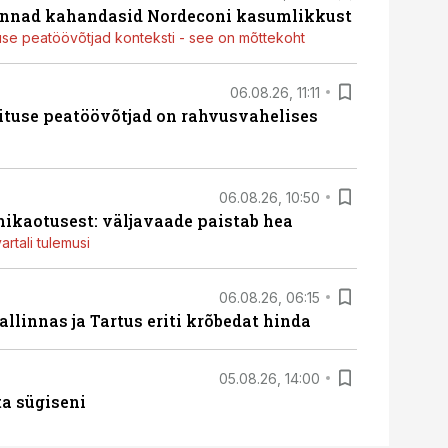
nnad kahandasid Nordeconi kasumlikkust
use peatöövõtjad konteksti - see on mõttekoht
06.08.26, 11:11
ituse peatöövõtjad on rahvusvahelises
06.08.26, 10:50
ikaotusest: väljavaade paistab hea
artali tulemusi
06.08.26, 06:15
llinnas ja Tartus eriti krõbedat hinda
05.08.26, 14:00
ta sügiseni