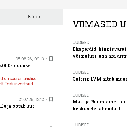
Nädal
VIIMASED U
UUDISED
Eksperdid: kinnisvarai
võimalusi, aga ära arm
05.08.26, 09:13
42000-ruuduse
UUDISED
Galerii: LVM aitab müü
rd on suuremahulise
t Eesti investorid
UUDISED
31.07.26, 12:13
Maa- ja Ruumiamet ning
le ja ootab uut
keskusele lahendust
UUDISED