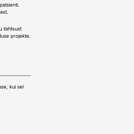
atsienti.
est.
u tähtsust
duse projekte.
se, kui sel