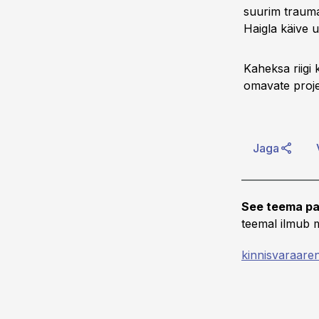
suurim traumak
Haigla käive u
Kaheksa riigi
omavate projek
Jaga
See teema pa
teemal ilmub m
kinnisvaraare