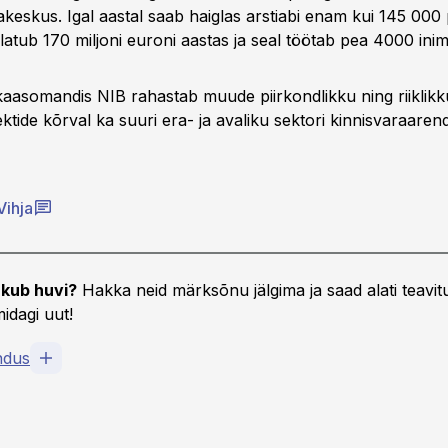
eskus. Igal aastal saab haiglas arstiabi enam kui 145 000 p
latub 170 miljoni euroni aastas ja seal töötab pea 4000 inim
 kaasomandis NIB rahastab muude piirkondlikku ning riiklikk
tide kõrval ka suuri era- ja avaliku sektori kinnisvaraaren
Vihja
kub huvi?
Hakka neid märksõnu jälgima ja saad alati teavitu
idagi uut!
ndus