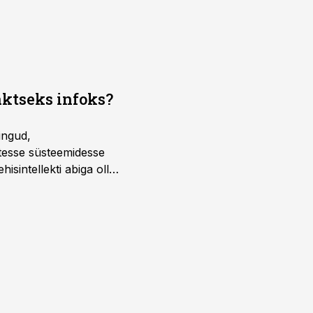
aktseks infoks?
ingud,
atesse süsteemidesse
isintellekti abiga olla