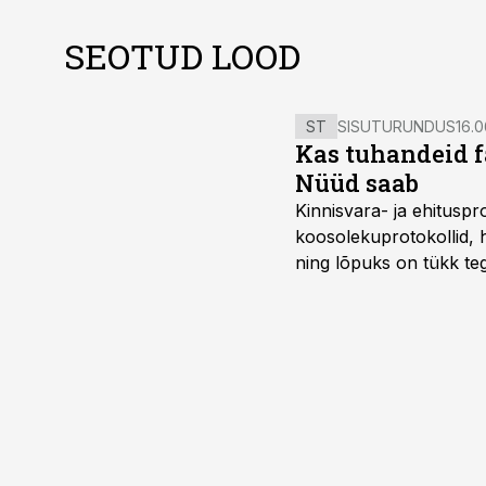
SEOTUD LOOD
ST
SISUTURUNDUS
16.0
Kas tuhandeid f
Nüüd saab
Kinnisvara- ja ehitusp
koosolekuprotokollid, 
ning lõpuks on tükk teg
kordades lihtsam.