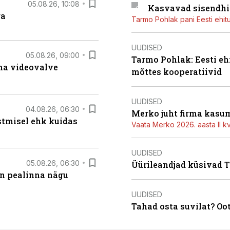
05.08.26, 10:08
Kasvavad sisendhi
ga
Tarmo Pohlak pani Eesti ehit
UUDISED
05.08.26, 09:00
Tarmo Pohlak: Eesti eh
rma videovalve
mõttes kooperatiivid
UUDISED
04.08.26, 06:30
Merko juht firma kasum
stmisel ehk kuidas
Vaata Merko 2026. aasta II kv
UUDISED
05.08.26, 06:30
Üürileandjad küsivad Ta
on pealinna nägu
UUDISED
Tahad osta suvilat? Oo