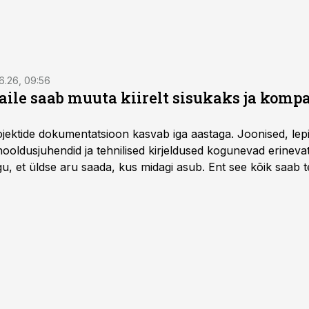
6.26, 09:56
aile saab muuta kiirelt sisukaks ja komp
rojektide dokumentatsioon kasvab iga aastaga. Joonised, lep
hooldusjuhendid ja tehnilised kirjeldused kogunevad erinev
u, et üldse aru saada, kus midagi asub. Ent see kõik saab teh