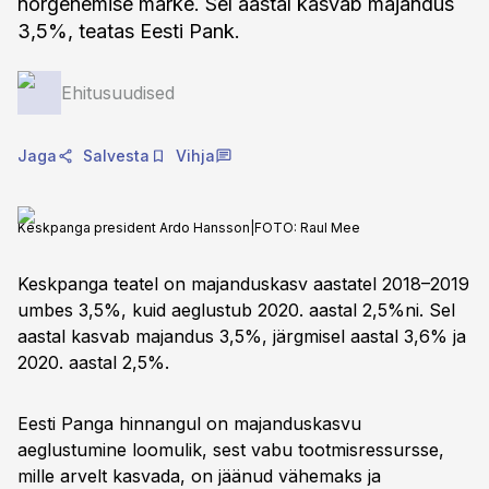
nõrgenemise märke. Sel aastal kasvab majandus
3,5%, teatas Eesti Pank.
Ehitusuudised
Jaga
Salvesta
Vihja
Keskpanga president Ardo Hansson|FOTO: Raul Mee
Keskpanga teatel on majanduskasv aastatel 2018–2019
umbes 3,5%, kuid aeglustub 2020. aastal 2,5%ni. Sel
aastal kasvab majandus 3,5%, järgmisel aastal 3,6% ja
2020. aastal 2,5%.
Eesti Panga hinnangul on majanduskasvu
aeglustumine loomulik, sest vabu tootmisressursse,
mille arvelt kasvada, on jäänud vähemaks ja