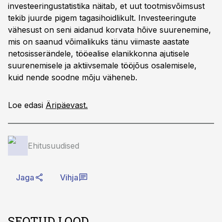
investeeringustatistika näitab, et uut tootmisvõimsust
tekib juurde pigem tagasihoidlikult. Investeeringute
vähesust on seni aidanud korvata hõive suurenemine,
mis on saanud võimalikuks tänu viimaste aastate
netosisserändele, tööealise elanikkonna ajutisele
suurenemisele ja aktiivsemale tööjõus osalemisele,
kuid nende soodne mõju väheneb.
Loe edasi
Äripäevast.
Ehitusuudised
Jaga
Vihja
SEOTUD LOOD