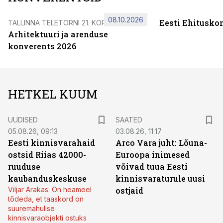
08.10.2026
Eesti Ehitusko
TALLINNA TELETORNI 21. KORRUSEL
Arhitektuuri ja arenduse
konverents 2026
HETKEL KUUM
UUDISED
SAATED
05.08.26, 09:13
03.08.26, 11:17
Eesti kinnisvarahaid
Arco Vara juht: Lõuna-
ostsid Riias 42000-
Euroopa inimesed
ruuduse
võivad tuua Eesti
kaubanduskeskuse
kinnisvaraturule uusi
Viljar Arakas: On heameel
ostjaid
tõdeda, et taaskord on
suuremahulise
kinnisvaraobjekti ostuks