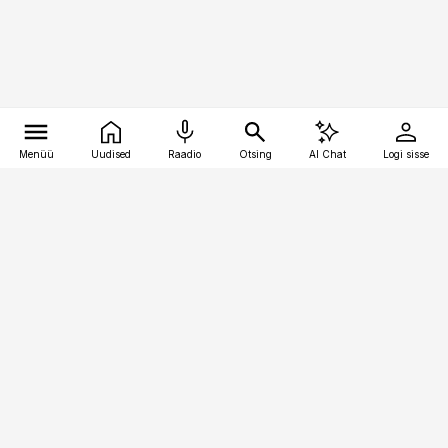
Menüü
Uudised
Raadio
Otsing
AI Chat
Logi sisse
Vana-Lõuna 39/1, 19094 Tallinn
(+372) 667 0111
kinnisvarauudised@kinnisvarauudised.ee
Telli
Reklaam
Firmast
Sisu kasutamisõigused
Ajakirjaniku