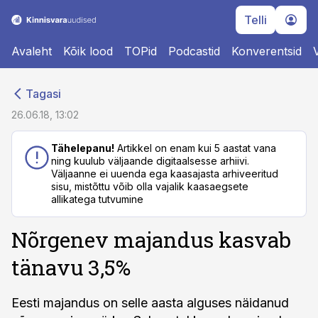
Telli
Avaleht
Kõik lood
TOPid
Podcastid
Konverentsid
cebook
cebook
Tagasi
Twitter)
Twitter)
26.06.18, 13:02
kedIn
kedIn
Tähelepanu!
Artikkel on enam kui 5 aastat vana
ning kuulub väljaande digitaalsesse arhiivi.
ail
ail
Väljaanne ei uuenda ega kaasajasta arhiveeritud
sisu, mistõttu võib olla vajalik kaasaegsete
k
k
allikatega tutvumine
Nõrgenev majandus kasvab
tänavu 3,5%
Eesti majandus on selle aasta alguses näidanud