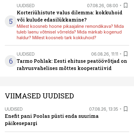
UUDISED
07.08.26, 08:00
Korteriühistute valus dilemma: kokkuhoid
5
või kulude edasilükkamine?
Millest koosneb hoone pikaajaline remondikava? Mida
tuleb laenu võtmisel võrrelda? Mida märkab kogenud
haldur? Millest koosneb tark kokkuhoid?
UUDISED
06.08.26, 11:11
6
Tarmo Pohlak: Eesti ehituse peatöövõtjad on
rahvusvahelises mõttes kooperatiivid
VIIMASED UUDISED
UUDISED
07.08.26, 13:35
Enefit pani Poolas püsti enda suurima
päikesepargi