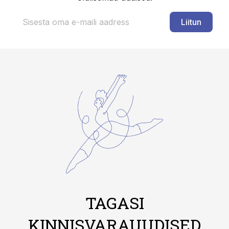
Liitun
TAGASI
KINNISVARAUUDISED