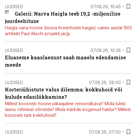
UUDISED
07.08.26, 10:45
Galerii: Narva Haigla teeb 19,2 -miljonilise
juurdeehituse
Haigla vana hoone (toona Kreenholmi haigla) valmis aastal 1913
arhitekt Paul Alischi projekti järgi.
UUDISED
07.08.26, 10:38
Eluaseme kaaslaenust saab maaelu edendamise
meede
UUDISED
07.08.26, 08:00
Korteriühistute valus dilemma: kokkuhoid või
kulude edasilükkamine?
Millest koosneb hoone pikaajaline remondikava? Mida tuleb
laenu võtmisel võrrelda? Mida märkab kogenud haldur? Millest
koosneb tark kokkuhoid?
UUDISED
07.08.26, 07:00