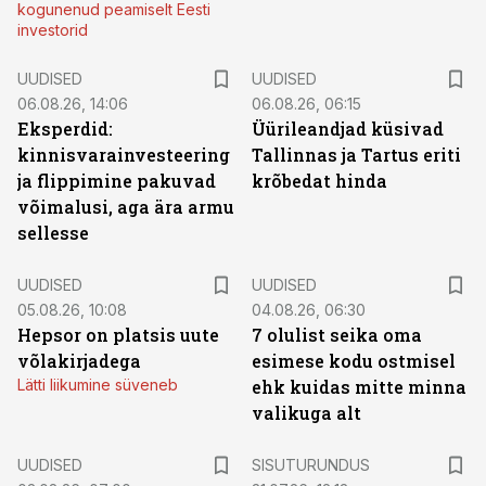
kogunenud peamiselt Eesti
investorid
UUDISED
UUDISED
06.08.26, 14:06
06.08.26, 06:15
Eksperdid:
Üürileandjad küsivad
kinnisvarainvesteering
Tallinnas ja Tartus eriti
ja flippimine pakuvad
krõbedat hinda
võimalusi, aga ära armu
sellesse
UUDISED
UUDISED
05.08.26, 10:08
04.08.26, 06:30
Hepsor on platsis uute
7 olulist seika oma
võlakirjadega
esimese kodu ostmisel
Lätti liikumine süveneb
ehk kuidas mitte minna
valikuga alt
ST
UUDISED
SISUTURUNDUS