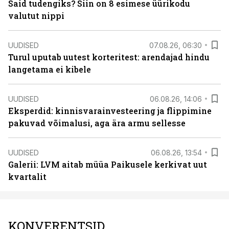
Said tudengiks? Siin on 8 esimese üürikodu
valutut nippi
UUDISED
07.08.26, 06:30
Turul uputab uutest korteritest: arendajad hindu
langetama ei kibele
UUDISED
06.08.26, 14:06
Eksperdid: kinnisvarainvesteering ja flippimine
pakuvad võimalusi, aga ära armu sellesse
UUDISED
06.08.26, 13:54
Galerii: LVM aitab müüa Paikusele kerkivat uut
kvartalit
KONVERENTSID