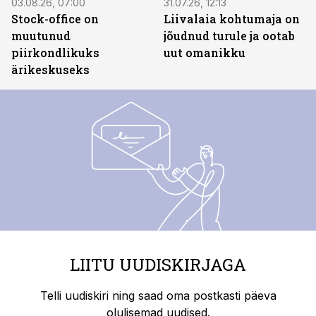
03.08.26, 07:00
31.07.26, 12:13
Stock-office on
Liivalaia kohtumaja on
muutunud
jõudnud turule ja ootab
piirkondlikuks
uut omanikku
ärikeskuseks
LIITU UUDISKIRJAGA
Telli uudiskiri ning saad oma postkasti päeva
olulisemad uudised.