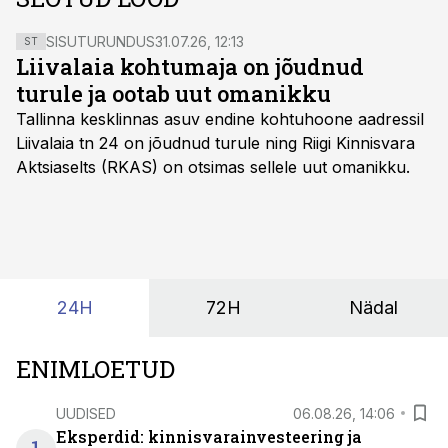
SISUTURUNDUS
31.07.26, 12:13
ST
Liivalaia kohtumaja on jõudnud
turule ja ootab uut omanikku
Tallinna kesklinnas asuv endine kohtuhoone aadressil
Liivalaia tn 24 on jõudnud turule ning Riigi Kinnisvara
Aktsiaselts (RKAS) on otsimas sellele uut omanikku.
24H
72H
Nädal
ENIMLOETUD
UUDISED
06.08.26, 14:06
Eksperdid: kinnisvarainvesteering ja