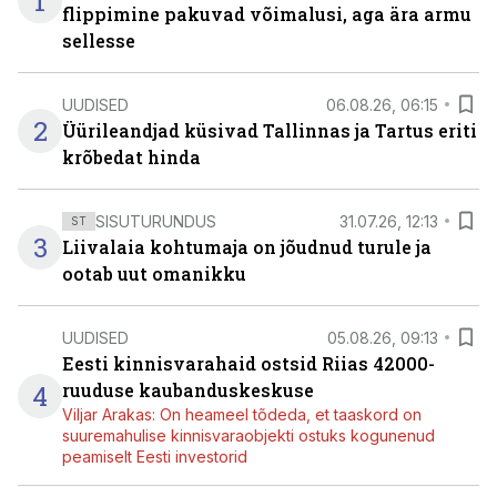
1
flippimine pakuvad võimalusi, aga ära armu
sellesse
UUDISED
06.08.26, 06:15
2
Üürileandjad küsivad Tallinnas ja Tartus eriti
krõbedat hinda
SISUTURUNDUS
31.07.26, 12:13
ST
3
Liivalaia kohtumaja on jõudnud turule ja
ootab uut omanikku
UUDISED
05.08.26, 09:13
Eesti kinnisvarahaid ostsid Riias 42000-
4
ruuduse kaubanduskeskuse
Viljar Arakas: On heameel tõdeda, et taaskord on
suuremahulise kinnisvaraobjekti ostuks kogunenud
peamiselt Eesti investorid